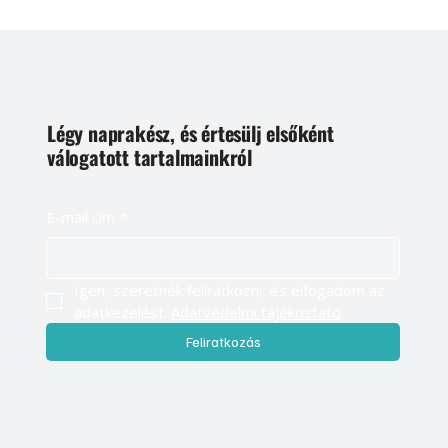
Légy naprakész, és értesülj elsőként
válogatott tartalmainkról
E-mail cím
*
Igen, szeretnék feliratkozni, és elfogadom az 
adatkezelést. 
Adatvédelmi tájékoztató
Feliratkozás