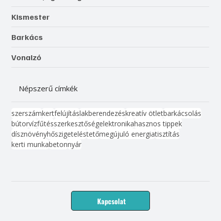
Kismester
Barkács
Vonalzó
Népszerű címkék
szerszám
kert
felújítás
lakberendezés
kreatív ötlet
barkácsolás
bútor
víz
fűtés
szerkesztőség
elektronika
hasznos tippek
dísznövény
hőszigetelés
tető
megújuló energia
tisztítás
kerti munka
beton
nyár
Kapcsolat