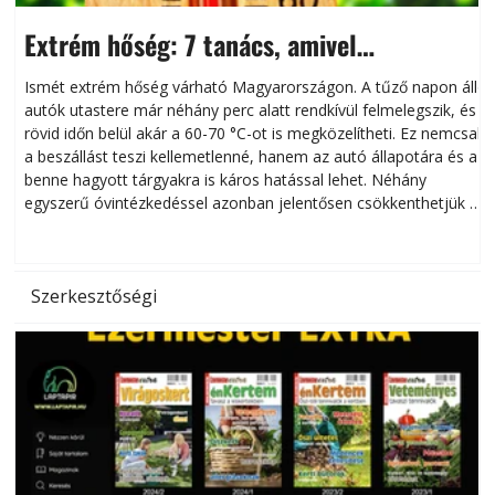
Extrém hőség: 7 tanács, amivel
megóvhatjuk autónkat a nyári károktól
Ismét extrém hőség várható Magyarországon. A tűző napon álló
autók utastere már néhány perc alatt rendkívül felmelegszik, és
rövid időn belül akár a 60-70 °C-ot is megközelítheti. Ez nemcsak
n
a beszállást teszi kellemetlenné, hanem az autó állapotára és a
benne hagyott tárgyakra is káros hatással lehet. Néhány
egyszerű óvintézkedéssel azonban jelentősen csökkenthetjük a
hőség káros hatásait.
l
Szerkesztőségi