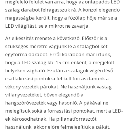
megfelelő felület van arra, hogy az öntapadós LED 
szalag darabot felragasszuk rá. A konzol elegendő 
magasságba került, hogy a főzőlap hője már se a 
LED világítást, se a mikrot ne zavarja.
Az elkészítés menete a következő. Először is a 
szükséges méretre vágjunk le a szalagból két 
egyforma darabot. Erről korábban már írtunk, 
hogy a LED szalag kb. 15 cm-enként, a megjelölt 
helyeken vágható. Ezután a szalagok végén lévő 
csatlakozási pontokra fel kell forrasztanunk a 
vékony vezeték párokat. Ne használjunk vastag 
villanyvezetéket, bőven elegendő a 
hangszóróvezeték vagy hasonló. A pákával ne 
melegítsük soká a forrasztási pontokat, mert a LED-
ek károsodhatnak. Ha pillanatforrasztót 
használunk, akkor előre felmelegítjük a pákát, 