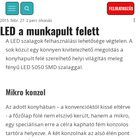
FELIRATKOZÁS
2015. febr. 27.
2 perc olvasás
LED a munkapult felett
A LED szalagok felhasználási lehetősége végtelen. A 
sok közül egy könnyen kivitelezhető megoldás a 
konyhapult felé szerelhető helyi világítás meleg 
fényű LED 5050 SMD szalaggal.
Mikro konzol 
Az adott konyhában – a konvencióktól kissé eltérve 
- a főzőlap fölé nem elszívó került, hanem a mikro, 
egy speciálisan erre a célra kapható fém konzolos 
tartóra helyezve. A két konzolnak az alsó élén pont 