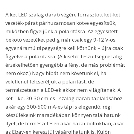
A két LED szalag darab végére forrasztott két-két 
vezeték-párat párhuzamosan kötve egyesítsük, 
miközben figyeljünk a polaritásra. Az egyesített 
bekötő vezetéket pedig már csak egy 9-12 V-os 
egyenáramú tápegységre kell kötnünk – újra csak 
figyelve a polaritásra. (A kisebb feszültségnél alig 
érzékelhetően gyengébb a fény, de más problémát 
nem okoz.) Nagy hibát nem követünk el, ha 
véletlenül felcseréljük a polaritást, de 
természetesen a LED-ek akkor nem világítanak. A 
két – kb. 30-30 cm-es - szalag darab táplálásához 
akár egy 300-500 mA-es táp is elegendő; régi 
készülékeink maradékában könnyen találhatunk 
ilyet, de természetesen akár hazai boltokban, akár 
az Ebay-en keresztül vásárolhatunk is. Külön 