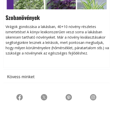
Szobanövények
Virágok gondozása a lakásban, 40+10 növény részletes
ismertetése! A könyv lexikonszerűen veszi sorra a lakásban
s
sikeresen tart­ha­tó növényeket. Már a növény kiválasztásakor
h
segítségünkre lesznek a leírások, mert pontosan megtudjuk,
k
hogy milyen körülményekre (hőmérséklet, páratartalom stb.) van
szüksége a növénynek az egészséges fejlődéshez.
t
Kövess minket