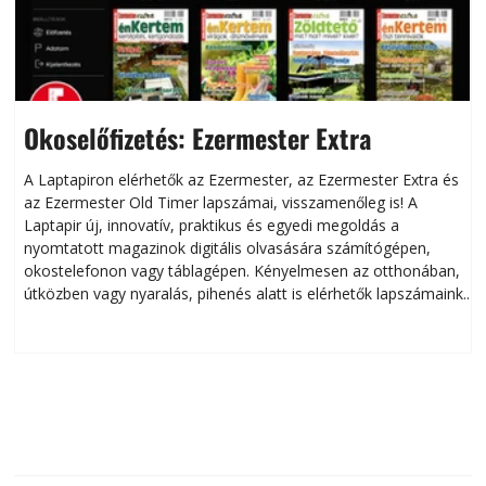
Okoselőfizetés: Ezermester Extra
A Laptapiron elérhetők az Ezermester, az Ezermester Extra és
az Ezermester Old Timer lapszámai, visszamenőleg is! A
Laptapir új, innovatív, praktikus és egyedi megoldás a
L
nyomtatott magazinok digitális olvasására számítógépen,
okostelefonon vagy táblagépen. Kényelmesen az otthonában,
útközben vagy nyaralás, pihenés alatt is elérhetők lapszámaink.
ú
Bárhol, bármikor, akár külföldön élve vagy dolgozva is
B
olvashatók az Ezermester lapszámai. A Laptapir kényelmes
megoldás, mert: – t