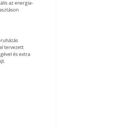
lis az energia-
yasztáson 
eruházás 
l tervezett 
gével és extra 
jt.