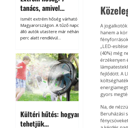
tanács, amivel
Közele
megóvhatjuk
Ismét extrém hőség várható
autónkat a nyári
Magyarországon. A tűző napon
A jogalkotók
álló autók utastere már néhány
hanem a körn
károktól
perc alatt rendkívül
fényforrások
felmelegszik, és rövid időn belül
„LED-esítése
akár a 60-70 °C-ot is
(40%) még ne
megközelítheti. Ez nemcsak a
érzékenyen é
beszállást teszi kellemetlenné,
lámpatestekb
hanem az autó állapotára és a
fejlődött. A
benne hagyott tárgyakra is
költséghaték
káros hatással lehet. Néhány
energiamegta
egyszerű óvintézkedéssel
gyors megté
azonban jelentősen
csökkenthetjük a hőség káros
Na, de nézzük
hatásait.
Kültéri hűtés: hogyan
Beruházási s
fénycsöveket
tehetjük
a kérdés nag