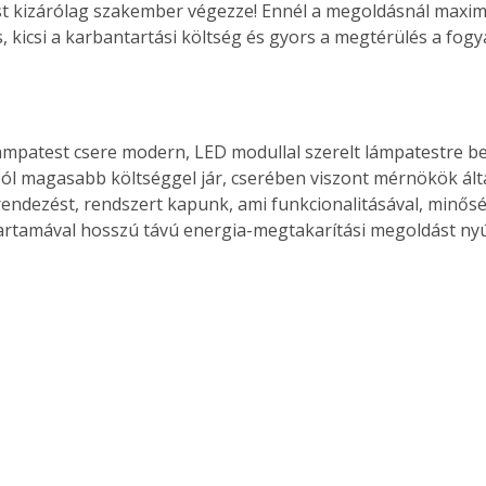
st kizárólag szakember végezze! Ennél a megoldásnál maximá
, kicsi a karbantartási költség és gyors a megtérülés a fog
Együtt jobban megéri!
Bővebb információ itt!
k az
Együtt jobban megéri! A
ámpatest csere modern, LED modullal szerelt lámpatestre b
mester
könyvek tetszőleges
l magasabb költséggel jár, cserében viszont mérnökök álta
er Old
párosítással kedvezményes
endezést, rendszert kapunk, ami funkcionalitásával, minősé
áron, 0 Ft postaköltséggel
artamával hosszú távú energia-megtakarítási megoldást nyú
ptapir új,
megrendelhetők!
és egyedi
tt
lvasására
elefonon
nyelmesen
ben vagy
t is
. Bárhol,
ön élve
ashatók az