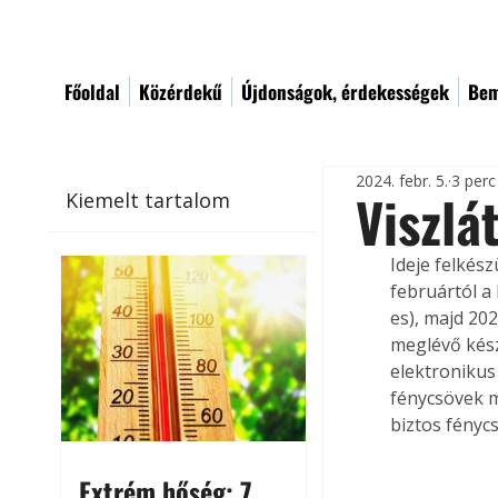
Főoldal
Közérdekű
Újdonságok, érdekességek
Bem
2024. febr. 5.
3 perc
Viszlá
Kiemelt tartalom
Ideje felkész
februártól a
es), majd 20
meglévő kész
elektronikus
fénycsövek m
biztos fénycs
Extrém hőség: 7