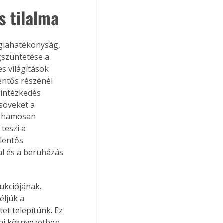
s tilalma
giahatékonyság, 
gszüntetése a 
s világítások 
entős részénél 
 intézkedés 
söveket a 
rohamosan 
teszi a 
lentős 
l és a beruházás 
ukciójának. 
ljük a 
et telepítünk. Ez 
dai környezetben 