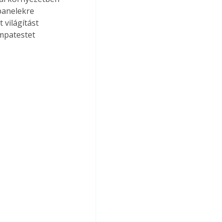
panelekre 
világítást 
mpatestet 