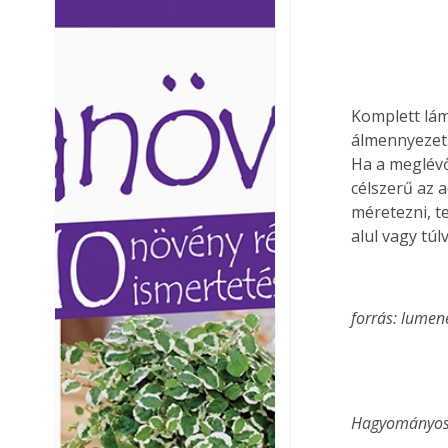
Ezermester lapszámai. A
Ezermester lapszámai
Laptapir kényelmes megoldás,
Laptapir kényelmes 
mert: – t
mert: – t
Komplett lám
álmennyezeti 
Ha a meglévő
célszerű az 
méretezni, t
alul vagy túlv
forrás: lumen
Hagyományos 