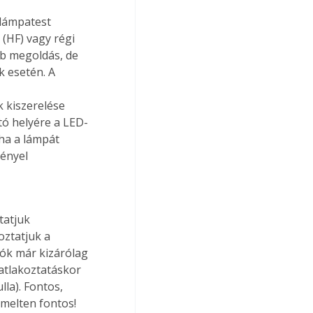
 lámpatest 
(HF) vagy régi 
b megoldás, de 
 esetén. A 
k kiszerelése 
tó helyére a LED-
ha a lámpát 
ényel 
tatjuk 
oztatjuk a 
ók már kizárólag 
atlakoztatáskor 
lla). Fontos, 
melten fontos! 