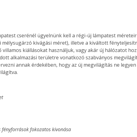
. A
megoldás,
patest cserénél ügyelnünk kell a régi-új lámpatest méreteire
mélysugárzó kivágási méret), illetve a kiváltott fényteljesí
 villamos kiállásokat használjuk, vagy akár új hálózatot hoz
adott alkalmazási területre vonatkozó szabványos megvilágítá
ervezni annak érdekében, hogy az új megvilágítás ne legyen 
ilágítva.
et
fényforrások fokozatos kivonása