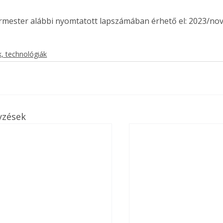
ermester alábbi nyomtatott lapszámában érhető el: 2023/no
, technológiák
yzések