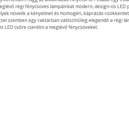
glévő régi fénycsöves lámpáinkat modern, design-os LED 
elyek növelik a kényelmet és homogén, káprázás-csökkentett 
zzel szemben egy raktárban valószínűleg elegendő a régi lá
és LED csőre cserélni a meglévő fénycsöveket.