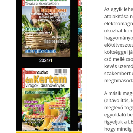
Az egyik leh
átalakítása 
elektromagn
okozhat komp
hagyományos
előtétveszte
költséggel j
cső mellé cs
kevés üzemór
szakembert é
meghibásodás
A másik mego
(eltávolítás,
meglévő fogl
egyoldalú be
figyeljük a L
hogy mindig 