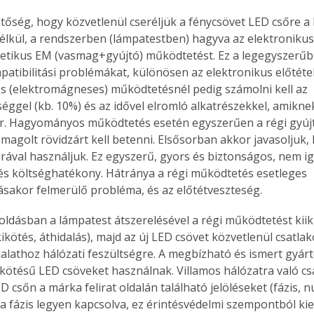
etőség, hogy közvetlenül cseréljük a fénycsövet LED csőre a
nélkül, a rendszerben (lámpatestben) hagyva az elektronikus 
etikus EM (vasmag+gyújtó) működtetést. Ez a legegyszerűb
atibilitási problémákat, különösen az elektronikus előtétek
 (elektromágneses) működtetésnél pedig számolni kell az 
séggel (kb. 10%) és az idővel elromló alkatrészekkel, amikne
ár. Hagyományos működtetés esetén egyszerűen a régi gyúj
omagolt rövidzárt kell betenni. Elsősorban akkor javasoljuk, 
ával használjuk. Ez egyszerű, gyors és biztonságos, nem ig
s költséghatékony. Hátránya a régi működtetés esetleges 
akor felmerülő probléma, és az előtétveszteség.
ldásban a lámpatest átszerelésével a régi működtetést kiik
 kikötés, áthidalás), majd az új LED csövet közvetlenül csatlak
alathoz hálózati feszültségre. A megbízható és ismert gyárt
kötésű LED csöveket használnak. Villamos hálózatra való cs
ED csőn a márka felirat oldalán található jelöléseket (fázis, nu
a fázis legyen kapcsolva, ez érintésvédelmi szempontból kie