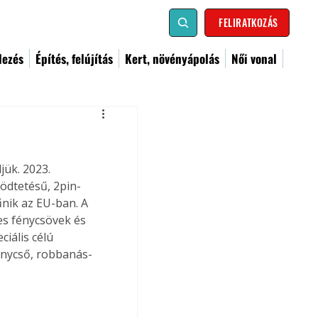
FELIRATKOZÁS
dezés
Építés, felújítás
Kert, növényápolás
Női vonal
jük. 2023. 
ödtetésű, 2pin-
nik az EU-ban. A 
s fénycsövek és 
iális célú 
énycső, robbanás-