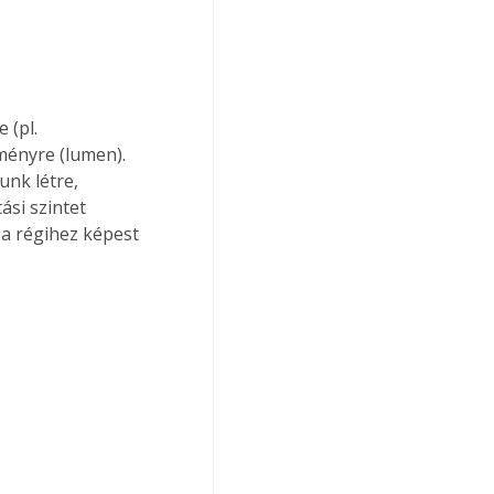
 (pl. 
tményre (lumen). 
unk létre, 
si szintet 
a régihez képest 