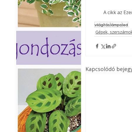
A cikk az Ez
világítás
lámpa
led
Gépek, szerszámok
Kapcsolódó bejeg