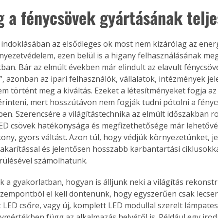
g a fénycsövek gyártásának telje
 indoklásában az elsődleges ok most nem kizárólag az ener
yezetvédelem, ezen belül is a higany felhasználásának me
ban. Bár az elmúlt években már elindult az elavult fénycsöve
”, azonban az ipari felhasználók, vállalatok, intézmények jel
m történt meg a kiváltás. Ezeket a létesítményeket fogja az
rinteni, mert hosszútávon nem fogják tudni pótolni a fényc
en. Szerencsére a világítástechnika az elmúlt időszakban 
 LED csövek hatékonysága és megfizethetősége már lehetővé 
ony, gyors váltást. Azon túl, hogy védjük környezetünket, je
karítással és jelentősen hosszabb karbantartási ciklusokka
rülésével számolhatunk.
 a gyakorlatban, hogyan is álljunk neki a világítás rekonstr
zempontból el kell döntenünk, hogy egyszerűen csak lecseré
 LED csőre, vagy új, komplett LED modullal szerelt lámpatest
ymértékben függ az alkalmazás helyétől is. Például egy iro