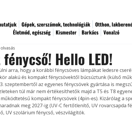
utatjuk
Gépek, szerszámok, technológiák
Otthon, lakberen
Életmód, egészség
Kismester
Barkács
Vonalzó
 olvasás
t fénycső! Hello LED!
ülni arra, hogy a korábbi fénycsöves lámpákat ledesre cserél
 kör alakú és kompakt fénycsövektől búcsúztunk (külső műk
23. szeptembertől az egyenes fénycsövek gyártása is megszű
leteken túl már nem értékesíthetők majd a T5 és T8 egyene
 működtetésű kompakt fénycsövek (4pin-es). Kizárólag a spec
aradnak meg 2027-ig (UV-C fertőtlenítő, UV rovarcsapda f
ő, UV szolárium fénycső, vészvilágítók.