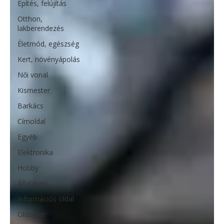
Építés, felújítás
Otthon,
lakberendezés
Életmód, egészség
Kert, növényápolás
Női vonal
Kismester
Barkács
Címoldal
Egyéb
Elektronika
Hobby
Általános
Információs oldal
Oldtimer