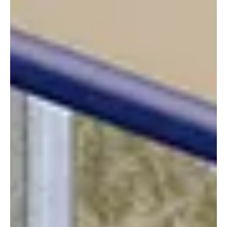
vonzó, hanem munkaerőpiaci szempontból is igyekeznek
megtalálni számításaikat. Erre pedig számos opció adódik, akár a
szakmunkák terén is.