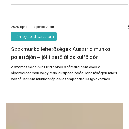
Támogatott tartalom
Antibakteriális szigetelő panelek
A világ számos egészségügyi kihívással szembe kellett nézzen az
elmúlt időszakban, és ez az építőipari termékek terén is
fejlesztéseket igényelt. A COVID-időszak óta egyre növekvő
hangsúlyt kap, hogy a terjedő vírusok, baktériumok ellen a lehető
legnagyobb védelmet biztosítsuk. Járjunk egy lépéssel a nem
kívánatos organizmusok előtt!
2025. ápr. 1.
3 perc olvasás
Támogatott tartalom
Szakmunka lehetőségek Ausztria munka
palettáján – jól fizető állás külföldön
A szomszédos Ausztria sokak számára nem csak a
síparadicsomok vagy más kikapcsolódási lehetőségek miatt