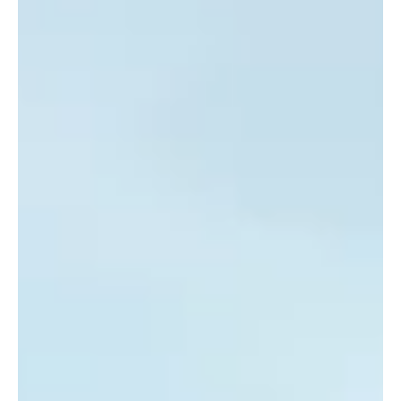
esték, éjszakák továbbra is arra késztetnek bennünket, hogy
meleg, kényelmes otthonainkban keressünk menedéket. Az otthon
komfortja azonban nem elhanyagolható mértékben függ a
zajmentesség biztosításától is…