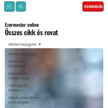
FELIRATKOZÁS
Ezermester online
Összes cikk és rovat
Minden bejegyzés
Minden bejegyzés
Olvasói és
Közérdekű
Újdonságok,
érdekességek
Támogatott
tartalom
Gépek, szerszámok,
technológiák