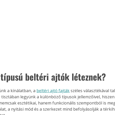
típusú beltéri ajtók léteznek?
nk a kínálatban, a 
beltéri ajtó fajták
 széles választékával ta
 tisztában legyünk a különböző típusok jellemzőivel, hiszen 
 nemcsak esztétikai, hanem funkcionális szempontból is me
at, a nyitási mód és a szerkezet mind befolyásolják a térkih