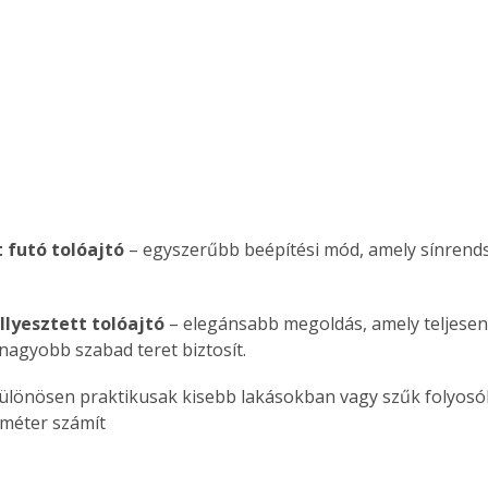
Együtt jobban megéri!
Bővebb információ itt!
k az
Együtt jobban megéri! A
mester
könyvek tetszőleges
er Old
párosítással kedvezményes
áron, 0 Ft postaköltséggel
ptapir új,
megrendelhetők!
t futó tolóajtó
 – egyszerűbb beépítési mód, amely sínrends
és egyedi
tt
lvasására
llyesztett tolóajtó
 – elegánsabb megoldás, amely teljesen 
elefonon
nagyobb szabad teret biztosít.
nyelmesen
ben vagy
különösen praktikusak kisebb lakásokban vagy szűk folyosó
t is
iméter számít
. Bárhol,
ön élve
ashatók az