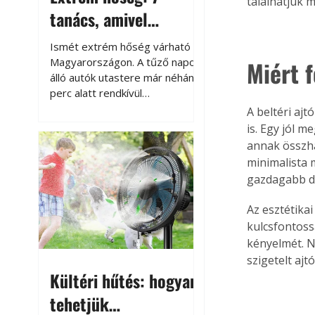
találhatjuk 
tanács, amivel
megóvhatjuk
Ismét extrém hőség várható
autónkat a nyári
Magyarországon. A tűző napon
Miért 
álló autók utastere már néhány
károktól
perc alatt rendkívül
felmelegszik, és rövid időn belül
A beltéri aj
akár a 60-70 °C-ot is
is. Egy jól m
megközelítheti. Ez nemcsak a
annak összha
beszállást teszi kellemetlenné,
minimalista 
hanem az autó állapotára és a
gazdagabb dí
benne hagyott tárgyakra is
káros hatással lehet. Néhány
Az esztétika
egyszerű óvintézkedéssel
kulcsfontoss
azonban jelentősen
kényelmét. N
csökkenthetjük a hőség káros
szigetelt ajt
hatásait.
Kültéri hűtés: hogyan
tehetjük