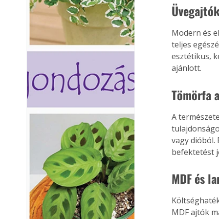
Üvegajtó
Modern és el
teljes egész
esztétikus, 
ajánlott.
Tömörfa a
A természetes
tulajdonságo
vagy dióból.
befektetést 
MDF és la
Költséghaték
MDF ajtók ma