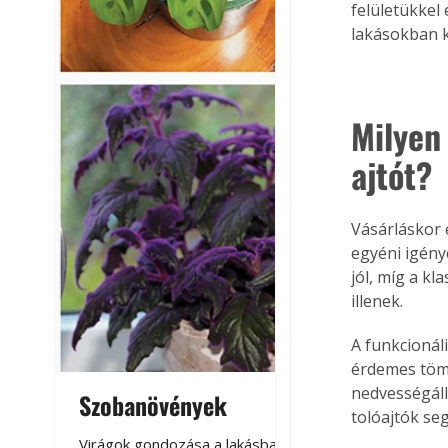
felületükkel
lakásokban 
Milyen
ajtót?
Vásárláskor 
egyéni igény
jól, míg a kl
illenek.
A funkcionál
érdemes tömö
nedvességáll
Szobanövények
Virágoskert: k
tolóajtók se
teraszon, laká
Virágok gondozása a lakásban,