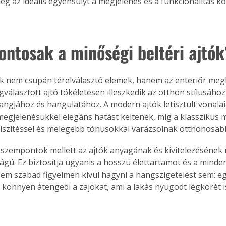
meg az ideális egyensúlyt a megjelenés és a funkcionalitás k
fontosak a minőségi beltéri ajtók
tók nem csupán térelválasztó elemek, hanem az enteriőr meg
egválasztott ajtó tökéletesen illeszkedik az otthon stílusához
ngjához és hangulatához. A modern ajtók letisztult vonalai
megjelenésükkel elegáns hatást keltenek, míg a klasszikus 
szítéssel és melegebb tónusokkal varázsolnak otthonosabb
i szempontok mellett az ajtók anyagának és kivitelezésének 
ágú. Ez biztosítja ugyanis a hosszú élettartamot és a minde
em szabad figyelmen kívül hagyni a hangszigetelést sem: eg
ó könnyen átengedi a zajokat, ami a lakás nyugodt légkörét i