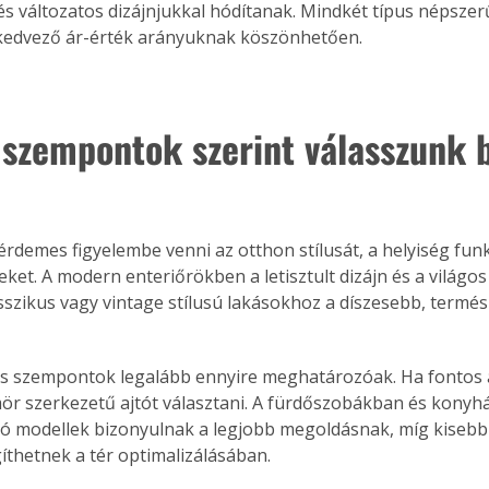
 és változatos dizájnjukkal hódítanak. Mindkét típus népsze
kedvező ár-érték arányuknak köszönhetően.
 szempontok szerint válasszunk b
érdemes figyelembe venni az otthon stílusát, a helyiség funkc
eket. A modern enteriőrökben a letisztult dizájn és a világo
asszikus vagy vintage stílusú lakásokhoz a díszesebb, termés
is szempontok legalább ennyire meghatározóak. Ha fontos a
r szerkezetű ajtót választani. A fürdőszobákban és konyh
ó modellek bizonyulnak a legjobb megoldásnak, míg kisebb
ertben,
Gyógyító növények: a
gíthetnek a tér optimalizálásában.
sban
természet kincsei az