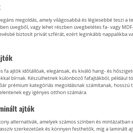
k
egáns megoldás, amely világosabbá és légiesebbé teszi a te
ében üvegből, vagy lehet részben üvegbetétes fa- vagy MDF-
kevésbé biztosít privát szférát, ezért leginkább nappalikba v
jtók
 fa ajtók időtállóak, elegánsak, és kiváló hang- és hősziget
kkal bírnak. Készülhetnek különböző fafajtákból, például tö
 Bár prémium kategóriás megoldásnak számítanak, hosszú t
jelentenek egy igényes otthon számára.
minált ajtók
ony alternatívák, amelyek számos színben és mintázatban e
sszív szerkezetűek és könnyen festhetők, míg a laminált ajt