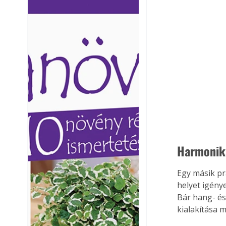
Ezermester lapszámai. A
Ezermester lapszámai
Laptapir kényelmes megoldás,
Laptapir kényelmes 
mert: – t
mert: – t
Harmonik
Egy másik pr
helyet igény
Bár hang- és
kialakítása 