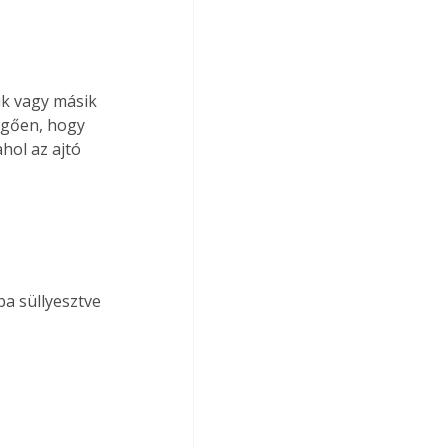
k vagy másik 
ggően, hogy 
hol az ajtó 
ba süllyesztve 