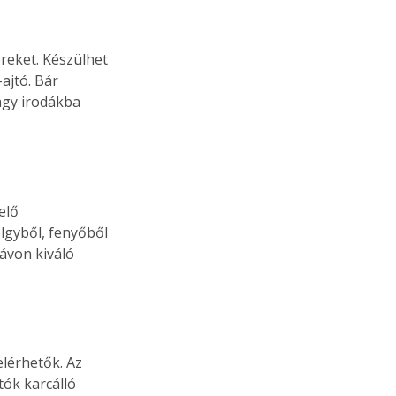
reket. Készülhet 
ajtó. Bár 
agy irodákba 
elő 
lgyből, fenyőből 
ávon kiváló 
lérhetők. Az 
ók karcálló 