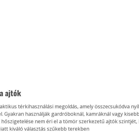
. A
megoldás,
a ajtók
aktikus térkihasználási megoldás, amely összecsukódva nyíli
el. Gyakran használják gardróboknál, kamráknál vagy kiseb
 hőszigetelése nem éri el a tömör szerkezetű ajtók szintjét
miatt kiváló választás szűkebb terekben