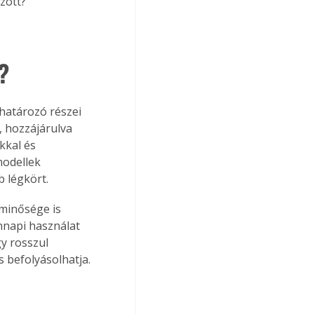
özött?
?
határozó részei 
, hozzájárulva 
kkal és 
modellek 
 légkört.
minősége is 
nnapi használat 
y rosszul 
s befolyásolhatja.