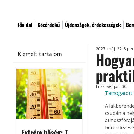
Főoldal
Közérdekű
Újdonságok, érdekességek
Bem
2025. máj. 22.
3 per
Hogyan
Kiemelt tartalom
prakti
Frissítve:
jún. 30.
Támogatott 
A lakberende
csupán a hel
atmoszféráját
berendezéséh
Extrém hőség: 7