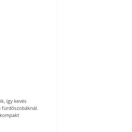
k, így kevés 
b fürdőszobáknál. 
, kompakt 