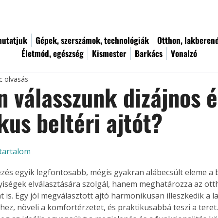
utatjuk
Gépek, szerszámok, technológiák
Otthon, lakberen
Életmód, egészség
Kismester
Barkács
Vonalzó
c olvasás
 válasszunk dizájnos é
kus beltéri ajtót?
tartalom
zés egyik legfontosabb, mégis gyakran alábecsült eleme a b
yiségek elválasztására szolgál, hanem meghatározza az otth
 is. Egy jól megválasztott ajtó harmonikusan illeszkedik a l
ez, növeli a komfortérzetet, és praktikusabbá teszi a teret