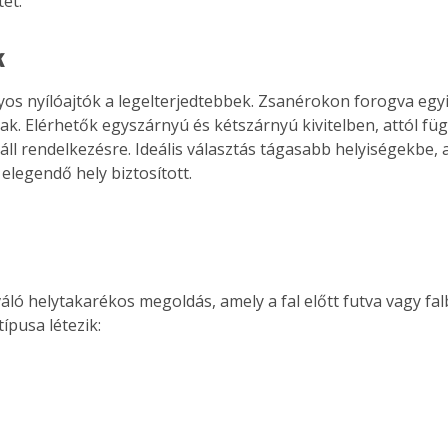
et.
k
s nyílóajtók a legelterjedtebbek. Zsanérokon forogva egyi
nak. Elérhetők egyszárnyú és kétszárnyú kivitelben, attól fü
ll rendelkezésre. Ideális választás tágasabb helyiségekbe, a
elegendő hely biztosított.
váló helytakarékos megoldás, amely a fal előtt futva vagy fal
 típusa létezik: