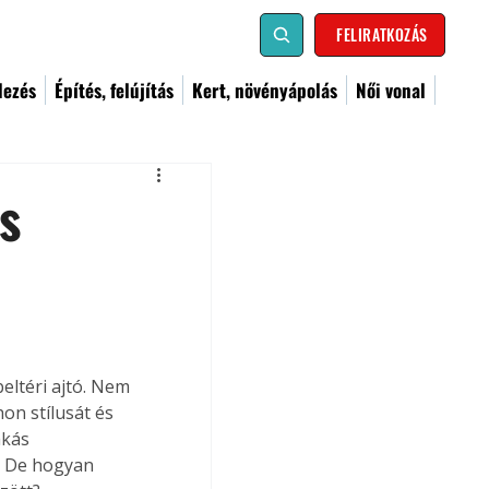
FELIRATKOZÁS
dezés
Építés, felújítás
Kert, növényápolás
Női vonal
s
eltéri ajtó. Nem 
on stílusát és 
akás 
. De hogyan 