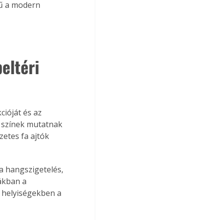
rű a modern 
eltéri 
ióját és az 
s színek mutatnak 
zetes fa ajtók 
 hangszigetelés, 
ákban a 
 helyiségekben a 