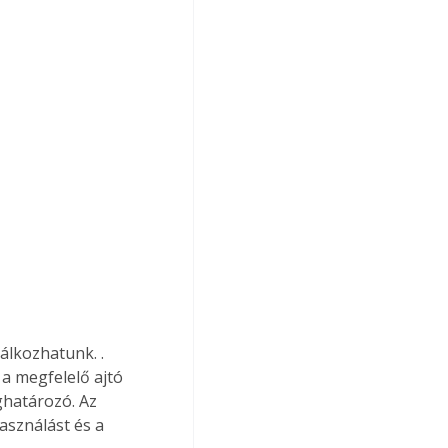
lálkozhatunk. . 
a megfelelő ajtó 
ghatározó. Az 
asználást és a 