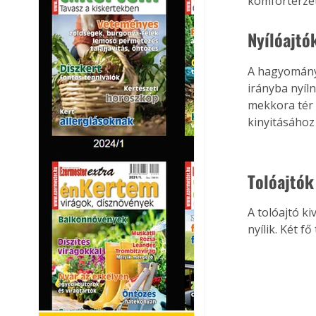
komfortérzet
Nyílóajtó
A hagyományo
irányba nyíl
mekkora tér á
kinyitásához 
Tolóajtók
A tolóajtó ki
nyílik. Két fő