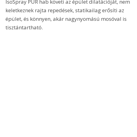
IsoSpray PUR hab követi az épület dilatációját, nem 
keletkeznek rajta repedések, statikailag erősíti az 
épület, és könnyen, akár nagynyomású mosóval is 
tisztántartható.