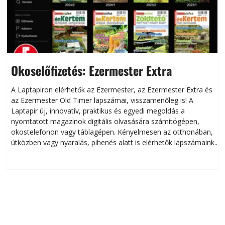
Okoselőfizetés: Ezermester Extra
A Laptapiron elérhetők az Ezermester, az Ezermester Extra és
az Ezermester Old Timer lapszámai, visszamenőleg is! A
Laptapir új, innovatív, praktikus és egyedi megoldás a
L
nyomtatott magazinok digitális olvasására számítógépen,
okostelefonon vagy táblagépen. Kényelmesen az otthonában,
útközben vagy nyaralás, pihenés alatt is elérhetők lapszámaink.
ú
Bárhol, bármikor, akár külföldön élve vagy dolgozva is
B
olvashatók az Ezermester lapszámai. A Laptapir kényelmes
megoldás, mert: – t