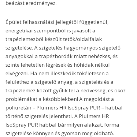
beázást eredményez.
Épület felhasználási jellegétől függetlenül, 
energetikai szempontból is javasolt a 
trapézlemezből készült tetők/oldalfalak 
szigetelése. A szigetelés hagyományos szigetelő 
anyagokkal a trapézbordák miatt nehézkes, és 
szinte lehetetlen légrések és hőhidak nélkül 
elvégezni. Ha nem illeszkedik tökéletesen a 
felülethez a szigetelő anyag, a szigetelés és a 
trapézlemez között gyűlik fel a nedvesség, és okoz 
problémákat a későbbiekben! A megoldást a 
poliuretán – Pluimers HR IsoSpray PUR – habbal 
történő szigetelés jelentheti. A Pluimers HR 
IsoSpray PUR habbal bármilyen alakzat, forma 
szigetelése könnyen és gyorsan meg oldható.