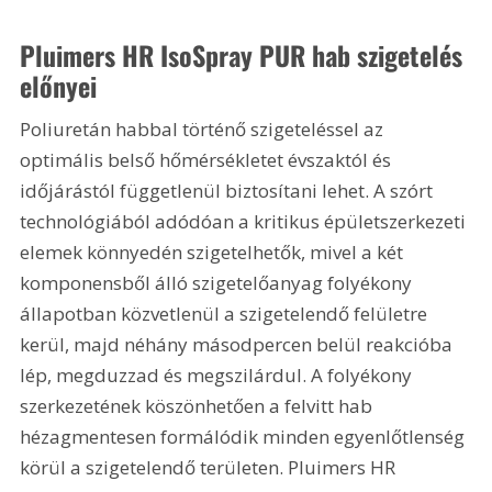
Pluimers HR IsoSpray PUR hab szigetelés 
előnyei
Poliuretán habbal történő szigeteléssel az 
optimális belső hőmérsékletet évszaktól és 
időjárástól függetlenül biztosítani lehet. A szórt 
technológiából adódóan a kritikus épületszerkezeti 
elemek könnyedén szigetelhetők, mivel a két 
komponensből álló szigetelőanyag folyékony 
állapotban közvetlenül a szigetelendő felületre 
kerül, majd néhány másodpercen belül reakcióba 
lép, megduzzad és megszilárdul. A folyékony 
szerkezetének köszönhetően a felvitt hab 
hézagmentesen formálódik minden egyenlőtlenség 
körül a szigetelendő területen. Pluimers HR 