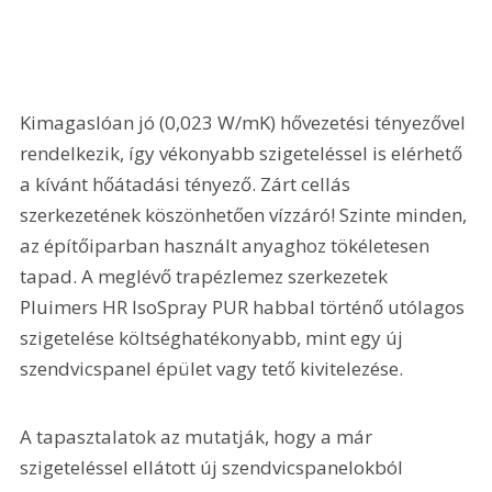
Kimagaslóan jó (0,023 W/mK) hővezetési tényezővel 
rendelkezik, így vékonyabb szigeteléssel is elérhető 
a kívánt hőátadási tényező. Zárt cellás 
szerkezetének köszönhetően vízzáró! Szinte minden, 
az építőiparban használt anyaghoz tökéletesen 
tapad. A meglévő trapézlemez szerkezetek 
Pluimers HR IsoSpray PUR habbal történő utólagos 
szigetelése költséghatékonyabb, mint egy új 
szendvicspanel épület vagy tető kivitelezése.
A tapasztalatok az mutatják, hogy a már 
szigeteléssel ellátott új szendvicspanelokból 