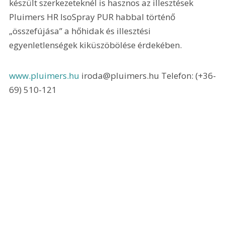
készült szerkezeteknél is hasznos az illesztések 
Pluimers HR IsoSpray PUR habbal történő 
„összefújása” a hőhidak és illesztési 
egyenletlenségek kiküszöbölése érdekében.
www.pluimers.hu 
iroda@pluimers.hu Telefon: (+36-
69) 510-121