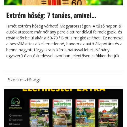
Extrém hőség: 7 tanács, amivel
megóvhatjuk autónkat a nyári károktól
Ismét extrém hőség várható Magyarországon. A tűző napon álló
autók utastere már néhány perc alatt rendkívül felmelegszik, és
rövid időn belül akár a 60-70 °C-ot is megközelítheti. Ez nemcsak
n
a beszállást teszi kellemetlenné, hanem az autó állapotára és a
benne hagyott tárgyakra is káros hatással lehet. Néhány
egyszerű óvintézkedéssel azonban jelentősen csökkenthetjük a
hőség káros hatásait.
l
Szerkesztőségi