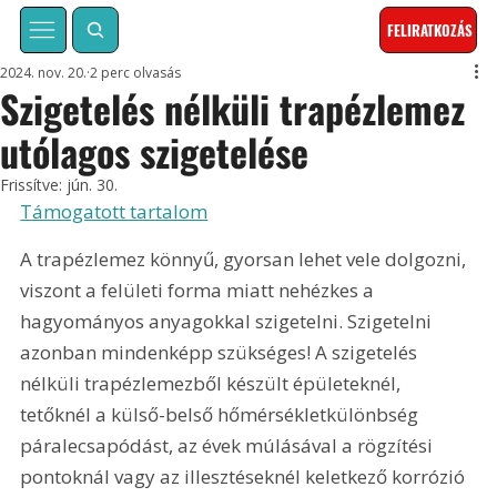
FELIRATKOZÁS
2024. nov. 20.
2 perc olvasás
Szigetelés nélküli trapézlemez
utólagos szigetelése
Frissítve:
jún. 30.
Támogatott tartalom
A trapézlemez könnyű, gyorsan lehet vele dolgozni, 
viszont a felületi forma miatt nehézkes a 
hagyományos anyagokkal szigetelni. Szigetelni 
azonban mindenképp szükséges! A szigetelés 
nélküli trapézlemezből készült épületeknél, 
tetőknél a külső-belső hőmérsékletkülönbség 
páralecsapódást, az évek múlásával a rögzítési 
pontoknál vagy az illesztéseknél keletkező korrózió 