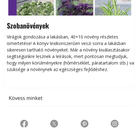
Szobanövények
Virágok gondozása a lakásban, 40+10 növény részletes
ismertetése! A könyv lexikonszerűen veszi sorra a lakásban
s
sikeresen tart­ha­tó növényeket. Már a növény kiválasztásakor
h
segítségünkre lesznek a leírások, mert pontosan megtudjuk,
k
hogy milyen körülményekre (hőmérséklet, páratartalom stb.) van
szüksége a növénynek az egészséges fejlődéshez.
t
Kövess minket