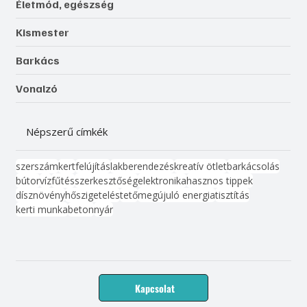
Életmód, egészség
Kismester
Barkács
Vonalzó
Népszerű címkék
szerszám
kert
felújítás
lakberendezés
kreatív ötlet
barkácsolás
bútor
víz
fűtés
szerkesztőség
elektronika
hasznos tippek
dísznövény
hőszigetelés
tető
megújuló energia
tisztítás
kerti munka
beton
nyár
Kapcsolat