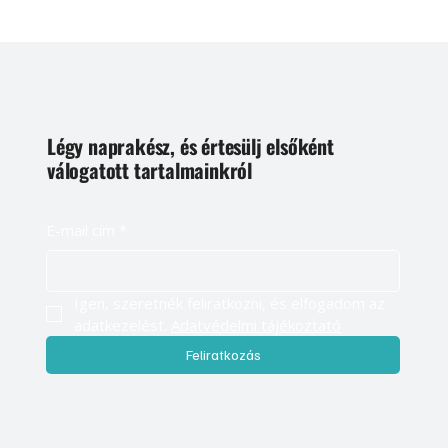
Légy naprakész, és értesülj elsőként
válogatott tartalmainkról
E-mail cím
*
Igen, szeretnék feliratkozni, és elfogadom az 
adatkezelést. 
Adatvédelmi tájékoztató
Feliratkozás