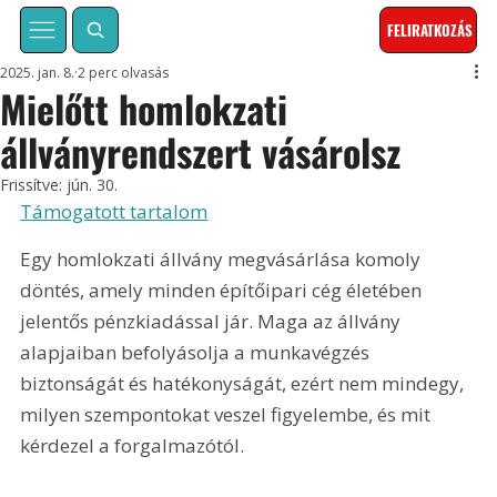
FELIRATKOZÁS
2025. jan. 8.
2 perc olvasás
Mielőtt homlokzati
állványrendszert vásárolsz
Frissítve:
jún. 30.
Támogatott tartalom
Egy homlokzati állvány megvásárlása komoly 
döntés, amely minden építőipari cég életében 
jelentős pénzkiadással jár. Maga az állvány 
alapjaiban befolyásolja a munkavégzés 
biztonságát és hatékonyságát, ezért nem mindegy, 
milyen szempontokat veszel figyelembe, és mit 
kérdezel a forgalmazótól.