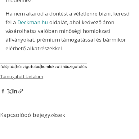
modellhez.
Ha nem akarod a döntést a véletlenre bízni, keresd 
fel a 
Deckman.hu
 oldalát, ahol kedvező áron 
vásárolhatsz valóban minőségi homlokzati 
állványokat, prémium támogatással és bármikor 
elérhető alkatrészekkel.
felújítás
hőszigetelés
homlokzati hőszigetelés
Támogatott tartalom
Kapcsolódó bejegyzések