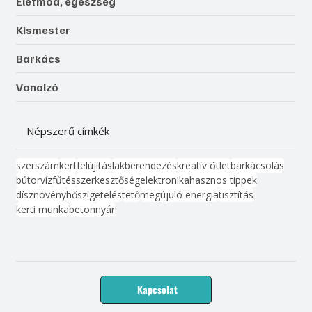
Életmód, egészség
Kismester
Barkács
Vonalzó
Népszerű címkék
szerszám
kert
felújítás
lakberendezés
kreatív ötlet
barkácsolás
bútor
víz
fűtés
szerkesztőség
elektronika
hasznos tippek
dísznövény
hőszigetelés
tető
megújuló energia
tisztítás
kerti munka
beton
nyár
Kapcsolat