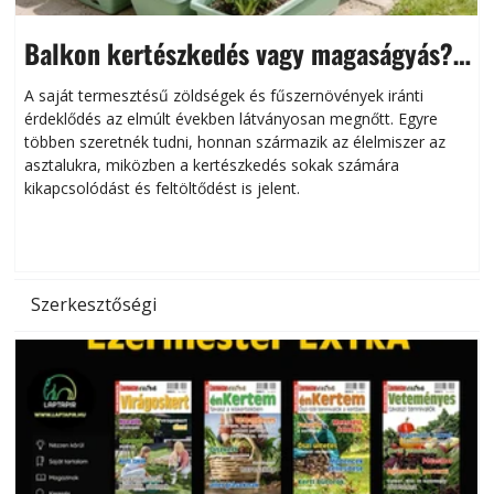
Balkon kertészkedés vagy magaságyás?
Helytakarékos kertészkedés
A saját termesztésű zöldségek és fűszernövények iránti
érdeklődés az elmúlt években látványosan megnőtt. Egyre
többen szeretnék tudni, honnan származik az élelmiszer az
l
asztalukra, miközben a kertészkedés sokak számára
kikapcsolódást és feltöltődést is jelent.
é
d
Szerkesztőségi