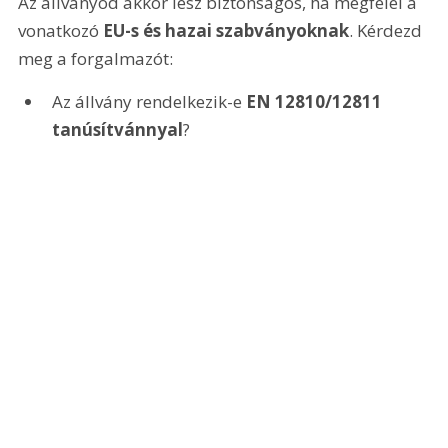
Az állványod akkor lesz biztonságos, ha megfelel a 
vonatkozó 
EU-s és hazai szabványoknak
. Kérdezd 
meg a forgalmazót:
Az állvány rendelkezik-e 
EN 12810/12811 
tanúsítvánnyal
?