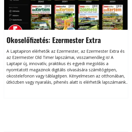
Okoselőfizetés: Ezermester Extra
A Laptapiron elérhetők az Ezermester, az Ezermester Extra és
az Ezermester Old Timer lapszámai, visszamenőleg is! A
Laptapir új, innovatív, praktikus és egyedi megoldás a
L
nyomtatott magazinok digitális olvasására számítógépen,
okostelefonon vagy táblagépen. Kényelmesen az otthonában,
útközben vagy nyaralás, pihenés alatt is elérhetők lapszámaink.
ú
Bárhol, bármikor, akár külföldön élve vagy dolgozva is
B
olvashatók az Ezermester lapszámai. A Laptapir kényelmes
megoldás, mert: – t