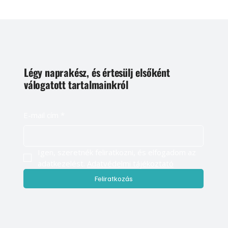
Légy naprakész, és értesülj elsőként
válogatott tartalmainkról
E-mail cím
*
Igen, szeretnék feliratkozni, és elfogadom az 
adatkezelést. 
Adatvédelmi tájékoztató
Feliratkozás