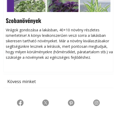
Szobanövények
Virágok gondozása a lakásban, 40+10 növény részletes
ismertetése! A könyv lexikonszerűen veszi sorra a lakásban
s
sikeresen tart­ha­tó növényeket. Már a növény kiválasztásakor
h
segítségünkre lesznek a leírások, mert pontosan megtudjuk,
k
hogy milyen körülményekre (hőmérséklet, páratartalom stb.) van
szüksége a növénynek az egészséges fejlődéshez.
t
Kövess minket