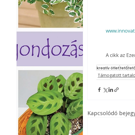
www.innovati
A cikk az Ez
kreatív ötlet
tető
tet
Támogatott tarta
Kapcsolódó bejeg