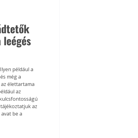
ádtetők 
 leégés 
lyen például a 
 és még a 
 az élettartama 
éldául az 
 kulcsfontosságú 
tájékoztatjuk az 
 avat be a 