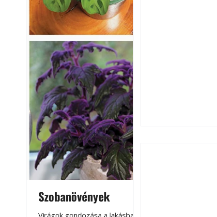
Szobanövények
Virágoskert: k
teraszon, laká
Virágok gondozása a lakásban,