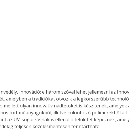
nvedély, innováció: e három szóval lehet jellemezni az Innov
t, amelyben a tradíciókat ötvözik a legkorszerűbb technológ
mellett olyan innovatív nádtetőket is készítenek, amelyek
nosított műanyagokból, illetve különböző polimerekből áll. E
amint az UV-sugárzásnak is ellenálló felületet képeznek, ame
edekig teljesen kezelésmentesen fenntartható.