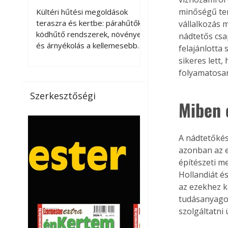
kellemesebbé a
minőségű ter
Kültéri hűtési megoldások
teraszt és a kertet?
teraszra és kertbe: párahűtők,
vállalkozás 
ködhűtő rendszerek, növények
nádtetős csa
és árnyékolás a kellemesebb
felajánlotta
nyári mikroklímáért. A kültéri
sikeres lett
hűtés kérdése az utóbbi
folyamatosan
években egyre nagyobb
jelentőséget kapott, ahogy a
Szerkesztőségi
nyári hőhullámok gyakoribbá és
Miben 
intenzívebbé váltak. Míg
korábban elsősorban a beltéri
klímaberendezések jelentették
A nádtetőkés
a megoldást a meleg ellen, ma
azonban az 
már egyre többen keresnek
építészeti m
olyan kültéri hűtési
Hollandiát é
lehetőségeket is, amelyek a
az ezekhez k
teraszok, erkélyek, kertek vagy
tudásanyagot
vendégl
szolgáltatni 