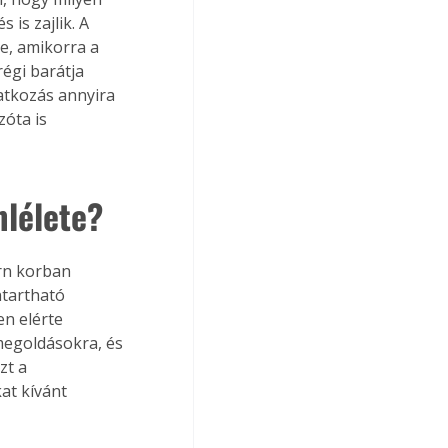
is zajlik. A 
e, amikorra a 
égi barátja 
atkozás annyira 
óta is 
mlélete?
rn korban 
tartható 
n elérte 
megoldásokra, és 
zt a 
t kívánt 