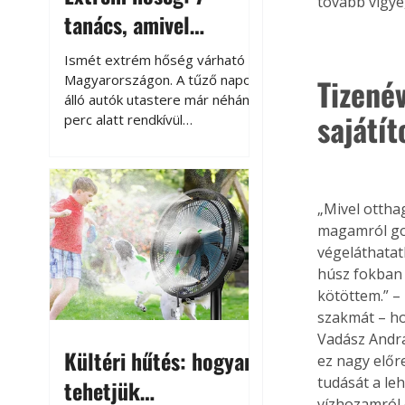
tovább vigye
tanács, amivel
megóvhatjuk
Ismét extrém hőség várható
autónkat a nyári
Magyarországon. A tűző napon
Tizenév
álló autók utastere már néhány
károktól
sajátít
perc alatt rendkívül
felmelegszik, és rövid időn belül
akár a 60-70 °C-ot is
megközelítheti. Ez nemcsak a
beszállást teszi kellemetlenné,
„Mivel ottha
hanem az autó állapotára és a
magamról go
benne hagyott tárgyakra is
végeláthatat
káros hatással lehet. Néhány
húsz fokban 
egyszerű óvintézkedéssel
kötöttem.” – 
azonban jelentősen
szakmát – h
csökkenthetjük a hőség káros
hatásait.
Vadász Andrá
Kültéri hűtés: hogyan
ez nagy előr
tudását a le
tehetjük
vízhozamról 