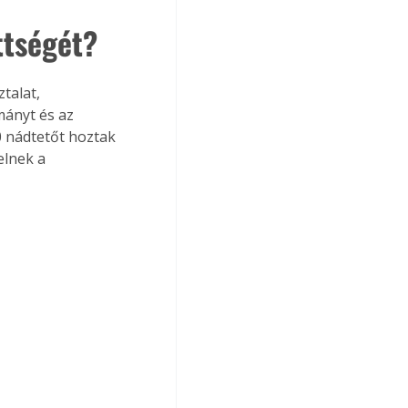
ttségét?
mányt és az 
0 nádtetőt hoztak 
lnek a 