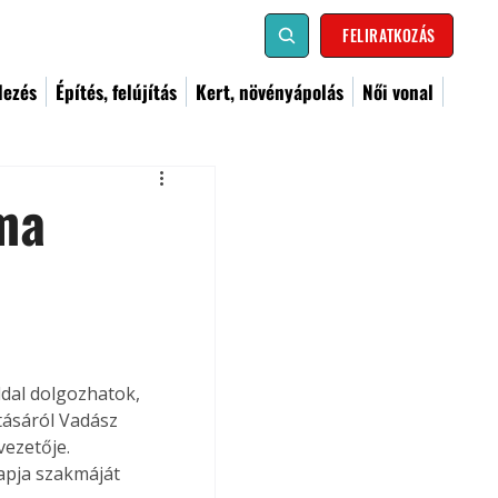
FELIRATKOZÁS
dezés
Építés, felújítás
Kert, növényápolás
Női vonal
ma
ddal dolgozhatok, 
tásáról Vadász 
vezetője. 
apja szakmáját 