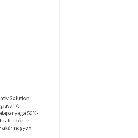
ativ Solution 
iával. A 
 alapanyaga 50%-
záltal tűz- és 
ly akár nagyon 