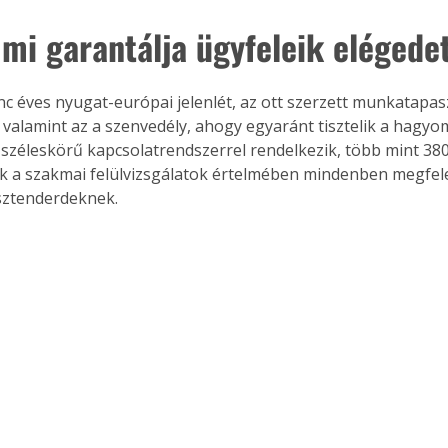
. A
 mi garantálja ügyfeleik elégede
megoldás,
 valamint az a szenvedély, ahogy egyaránt tisztelik a hagyo
ég széleskörű kapcsolatrendszerrel rendelkezik, több mint 38
ek a szakmai felülvizsgálatok értelmében mindenben megfele
sztenderdeknek.