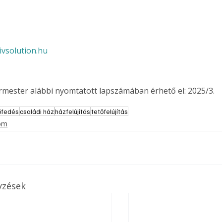
vsolution.hu
ermester alábbi nyomtatott lapszámában érhető el: 2025/3.
őfedés
családi ház
házfelújítás
tetőfelújítás
lom
yzések