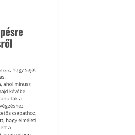
épésre 
sről
azaz, hogy saját 
s, 
, ahol mínusz 
majd kévébe 
tanulták a 
végzéshez. 
tetős csapathoz, 
t, hogy elméleti 
ett a 
i, hogy milyen 