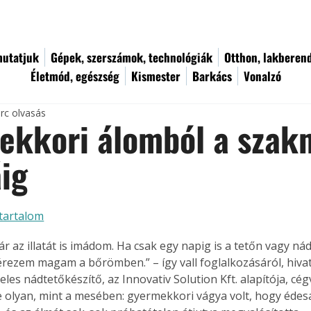
utatjuk
Gépek, szerszámok, technológiák
Otthon, lakberen
Életmód, egészség
Kismester
Barkács
Vonalzó
rc olvasás
ekkori álomból a szak
ig
tartalom
r az illatát is imádom. Ha csak egy napig is a tetőn vagy ná
rezem magam a bőrömben.” – így vall foglalkozásáról, hiva
les nádtetőkészítő, az Innovativ Solution Kft. alapítója, cég
e olyan, mint a mesében: gyermekkori vágya volt, hogy édes