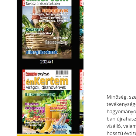
Minőség, sze
tevékenységé
hagyományos 
ban újrahasz
vízálló, val
hosszú évtiz