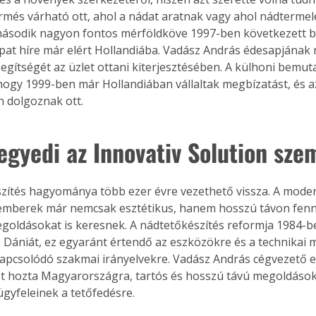
més várható ott, ahol a nádat aratnak vagy ahol nádtermelés 
második nagyon fontos mérföldköve 1997-ben következett b
pat híre már elért Hollandiába. Vadász András édesapjának r
 segítségét az üzlet ottani kiterjesztésében. A külhoni bemut
, hogy 1999-ben már Hollandiában vállaltak megbízatást, és az
 dolgoznak ott.
egyedi az Innovativ Solution sze
zítés hagyománya több ezer évre vezethető vissza. A mode
emberek már nemcsak esztétikus, hanem hosszú távon fenn
egoldásokat is keresnek. A nádtetőkészítés reformja 1984-be
s Dániát, ez egyaránt értendő az eszközökre és a technikai 
apcsolódó szakmai irányelvekre. Vadász András cégvezető e
 hozta Magyarországra, tartós és hosszú távú megoldásoka
ügyfeleinek a tetőfedésre.