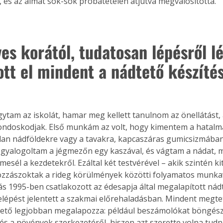
, és az álmát sok-sok próbatételen átjutva megvalósította.
es korától, tudatosan lépésről l
ott el mindent a nádtető készíté
gytam az iskolát, hamar meg kellett tanulnom az önellátást, 
ndoskodjak. Első munkám az volt, hogy kimentem a hatalma
lan nádföldekre vagy a tavakra, kapcaszáras gumicsizmában
gyalogoltam a jégmezőn egy kaszával, és vágtam a nádat, 
mesél a kezdetekről. Ezáltal két testvérével – akik szintén ki
ozzászoktak a rideg körülmények közötti folyamatos munka
s 1995-ben csatlakozott az édesapja által megalapított nád
elépést jelentett a szakmai előrehaladásban. Mindent megtet
hető legjobban megalapozza: például beszámolókat böngész
és a növények szerkezetéről, hiszen azt szerette volna tudn