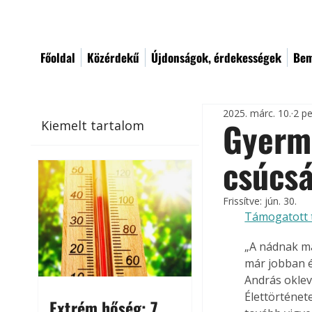
Főoldal
Közérdekű
Újdonságok, érdekességek
Bem
2025. márc. 10.
2 pe
Gyerm
Kiemelt tartalom
csúcsá
Frissítve:
jún. 30.
Támogatott 
„A nádnak má
már jobban é
András okleve
Élettörténet
Extrém hőség: 7