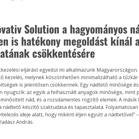
ovativ Solution a hagyományos n
Együtt jobban megéri!
en is hatékony megoldást kínál a
Bővebb információ itt!
k az
Együtt jobban megéri! A
atának csökkentésére
mester
könyvek tetszőleges
er Old
párosítással kedvezményes
áron, 0 Ft postaköltséggel
tkezelési eljárást egyedül mi alkalmazunk Magyarországon. I
ptapir új,
megrendelhetők!
ő kezelés, melynek köszönhetően minimalizálható a tűzkár
és egyedi
tt
költségek is jelentősen csökkennek. Egy nádtető minősége és
lvasására
en nyugszik: az egyik a felhasznált anyagok minősége, mint p
elefonon
 minősített nád, és a rozsdamentes rögzítő elemek. A másik
nyelmesen
a nádtető készítő szaktudása és tapasztalata. Folyamatosan 
ben vagy
vitelezés ideje alatt, hogy miként éljen együtt a nádtetővel” –
t is
Vadász András.
. Bárhol,
ön élve
ashatók az