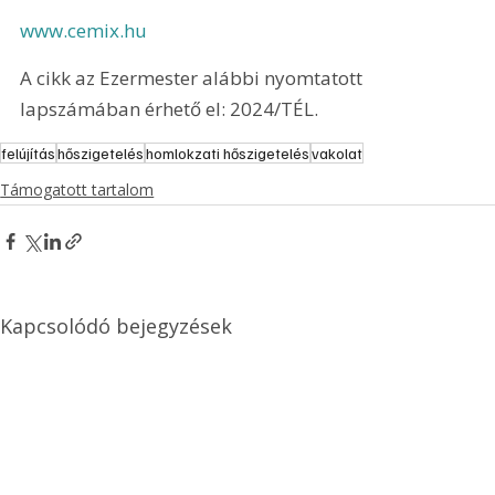
www.cemix.hu
A cikk az Ezermester alábbi nyomtatott 
lapszámában érhető el: 2024/TÉL.
felújítás
hőszigetelés
homlokzati hőszigetelés
vakolat
Támogatott tartalom
Kapcsolódó bejegyzések