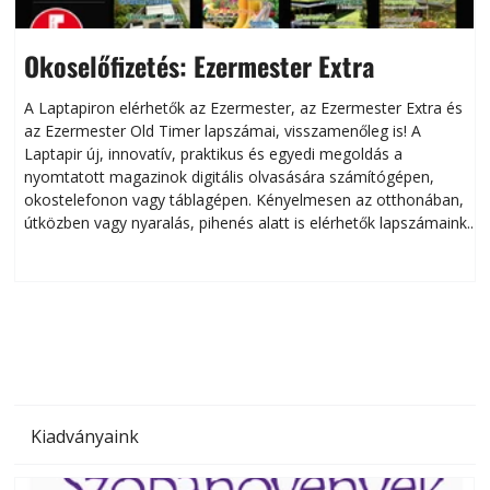
Okoselőfizetés: Ezermester Extra
A Laptapiron elérhetők az Ezermester, az Ezermester Extra és
az Ezermester Old Timer lapszámai, visszamenőleg is! A
Laptapir új, innovatív, praktikus és egyedi megoldás a
L
nyomtatott magazinok digitális olvasására számítógépen,
okostelefonon vagy táblagépen. Kényelmesen az otthonában,
útközben vagy nyaralás, pihenés alatt is elérhetők lapszámaink.
ú
Bárhol, bármikor, akár külföldön élve vagy dolgozva is
B
olvashatók az Ezermester lapszámai. A Laptapir kényelmes
megoldás, mert: – t
Kiadványaink