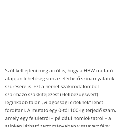
Szót kell ejteni még arról is, hogy a HBW mutató 
alapján lehetőség van az elérhető színárnyalatok 
szűrésére is. Ezt a német szakirodalomból 
származó szakkifejezést (Hellbezugswert) 
leginkább talán „világossági értéknek” lehet 
fordítani. A mutató egy 0-tól 100-ig terjedő szám, 
amely egy felületről – például homlokzatról – a 
színkép látható tartományában visszavert fény 