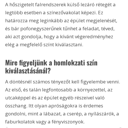
A hőszigetelt falrendszerek külső lezáró rétegét a 
legtöbb esetben a színezővakolat képezi. Ez 
határozza meg leginkább az épület megjelenését, 
és bár pofonegyszerűnek tűnhet a feladat, téved, 
aki azt gondolja, hogy a kívánt végeredményhez 
elég a megfelelő színt kiválasztani.
Mire figyeljünk a homlokzati szín 
kiválasztásánál?
A döntésnél számos tényezőt kell figyelembe venni. 
Az első, és talán legfontosabb a környezettel, az 
utcaképpel és az épület egyéb részeivel való 
összhang. Itt olyan apróságokra is érdemes 
gondolni, mint a lábazat, a cserép, a nyílászárók, a 
faburkolatok vagy a fényviszonyok. 