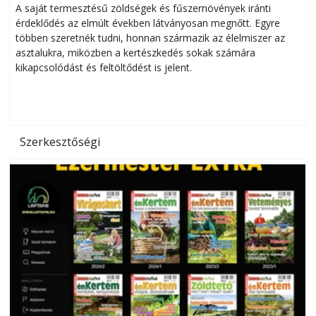
Helytakarékos kertészkedés
A saját termesztésű zöldségek és fűszernövények iránti
érdeklődés az elmúlt években látványosan megnőtt. Egyre
többen szeretnék tudni, honnan származik az élelmiszer az
l
asztalukra, miközben a kertészkedés sokak számára
kikapcsolódást és feltöltődést is jelent.
é
d
Szerkesztőségi