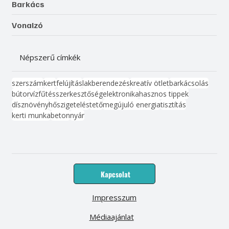
Barkács
Vonalzó
Népszerű címkék
szerszám
kert
felújítás
lakberendezés
kreatív ötlet
barkácsolás
bútor
víz
fűtés
szerkesztőség
elektronika
hasznos tippek
dísznövény
hőszigetelés
tető
megújuló energia
tisztítás
kerti munka
beton
nyár
Kapcsolat
Impresszum
Médiaajánlat