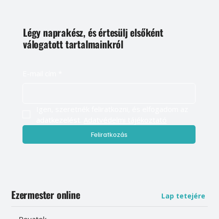
Légy naprakész, és értesülj elsőként
válogatott tartalmainkról
E-mail cím
*
Igen, szeretnék feliratkozni, és elfogadom az 
adatkezelést. 
Adatvédelmi tájékoztató
Feliratkozás
Ezermester online
Lap tetejére
Rovatok