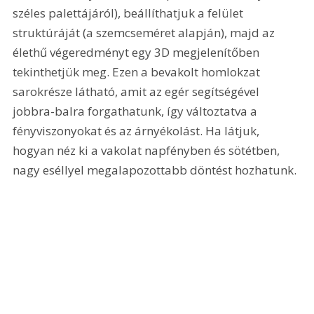
széles palettájáról), beállíthatjuk a felület 
struktúráját (a szemcseméret alapján), majd az 
élethű végeredményt egy 3D megjelenítőben 
tekinthetjük meg. Ezen a bevakolt homlokzat 
sarokrésze látható, amit az egér segítségével 
jobbra-balra forgathatunk, így változtatva a 
fényviszonyokat és az árnyékolást. Ha látjuk, 
hogyan néz ki a vakolat napfényben és sötétben, 
nagy eséllyel megalapozottabb döntést hozhatunk.