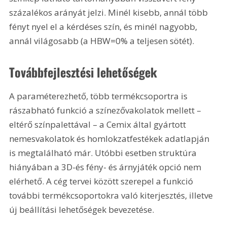
százalékos arányát jelzi. Minél kisebb, annál több 
fényt nyel el a kérdéses szín, és minél nagyobb, 
annál világosabb (a HBW=0% a teljesen sötét).
Továbbfejlesztési lehetőségek
A paraméterezhető, több termékcsoportra is 
rászabható funkció a színezővakolatok mellett – 
eltérő színpalettával – a Cemix által gyártott 
nemesvakolatok és homlokzatfestékek adatlapján 
is megtalálható már. Utóbbi esetben struktúra 
hiányában a 3D-és fény- és árnyjáték opció nem 
elérhető. A cég tervei között szerepel a funkció 
további termékcsoportokra való kiterjesztés, illetve 
új beállítási lehetőségek bevezetése.