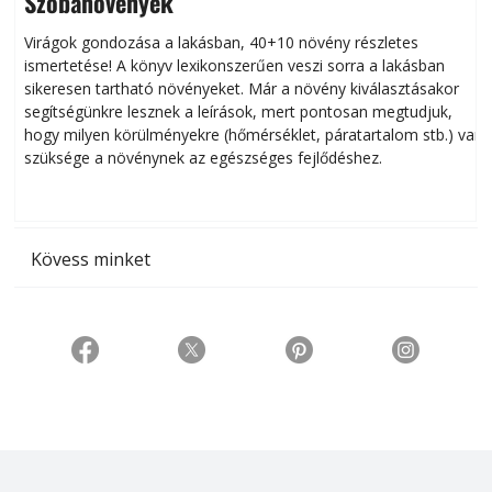
Szobanövények
Virágok gondozása a lakásban, 40+10 növény részletes
ismertetése! A könyv lexikonszerűen veszi sorra a lakásban
s
sikeresen tart­ha­tó növényeket. Már a növény kiválasztásakor
h
segítségünkre lesznek a leírások, mert pontosan megtudjuk,
k
hogy milyen körülményekre (hőmérséklet, páratartalom stb.) van
szüksége a növénynek az egészséges fejlődéshez.
t
Kövess minket