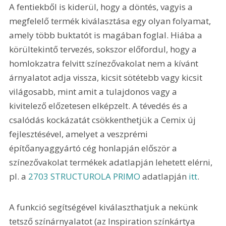
A fentiekből is kiderül, hogy a döntés, vagyis a 
megfelelő termék kiválasztása egy olyan folyamat, 
amely több buktatót is magában foglal. Hiába a 
körültekintő tervezés, sokszor előfordul, hogy a 
homlokzatra felvitt színezővakolat nem a kívánt 
árnyalatot adja vissza, kicsit sötétebb vagy kicsit 
világosabb, mint amit a tulajdonos vagy a 
kivitelező előzetesen elképzelt. A tévedés és a 
csalódás kockázatát csökkenthetjük a Cemix új 
fejlesztésével, amelyet a veszprémi 
építőanyaggyártó cég honlapján először a 
színezővakolat termékek adatlapján lehetett elérni, 
pl. a 
2703 STRUCTUROLA PRIMO
 adatlapján 
itt
.
A funkció segítségével kiválaszthatjuk a nekünk 
tetsző színárnyalatot (az Inspiration színkártya 