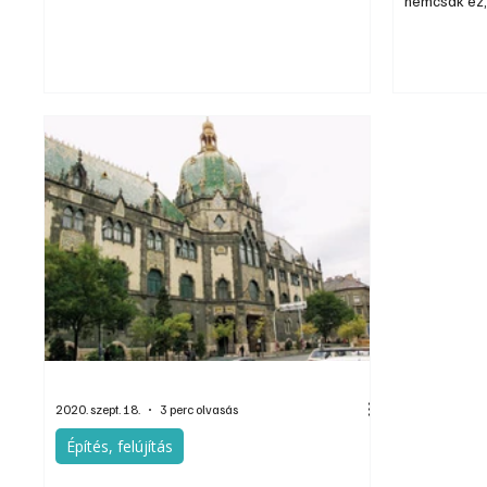
nemcsak ez, 
vakolattal, de még az akkori új építésű házaknál,
hogy fordíts
akár akkori lakóparki építkezéseknél is
külső falsz
megelégedtek hőszigetelésként a hőszigetelő
hőszigetelé
vakolattal. Ma már egészen más a mérce, de
érdekes módon a hőszigetelő vakolat
jelentősége még sem csökkent.
2020. szept. 18.
3 perc olvasás
Építés, felújítás