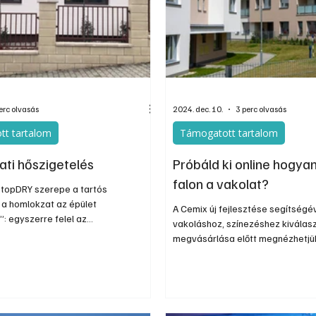
nos
Információs oldal
Oldtimer
Kiadványok
erc olvasás
2024. dec. 10.
3 perc olvasás
tt tartalom
Támogatott tartalom
ti hőszigetelés
Próbáld ki online hogya
falon a vakolat?
topDRY szerepe a tartós
: a homlokzat az épület
A Cemix új fejlesztése segítségé
: egyszerre felel az
vakoláshoz, színezéshez kiválas
konyságért, a tartósságért és az
megvásárlása előtt megnézhetjü
. Egy felújítás vagy új építés során
miként festenének a homlokzato
indegy, milyen anyagokból építjük
cég honlapján elérhető funkcióval
 ezek mennyire illeszkednek
struktúra kiválasztása után külö
A korszerű hőszigetelési
fényviszonyok között tesztelhetj
– köztük a Weber teljes homlokzati
elképzelésünket.