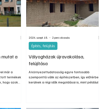
Szerkesztői
Ezermester Extra
2024. szept. 18.
2 perc olvasás
Építés, felújítás
n mutat a
Vályogházak újravakolása,
felújítása
vel már a
A környezettudatosság egyre fontosabb
ztott termékek
szemponttá válik az építészetben, így előtérbe
k, hogy azok
kerülnek a régi idők megoldásai is, mint például a
n. A veszprémi
vályog – írja az építésimegoldások.hu
 a szín és a
szakportál. Ma már nem része a mindennapi
nböző
tudásunknak, hogyan kell bánni egy vályogból
ük
épült házzal, ezért a felújítás, a falak
újravakolása, szigetelése előtt érdemes