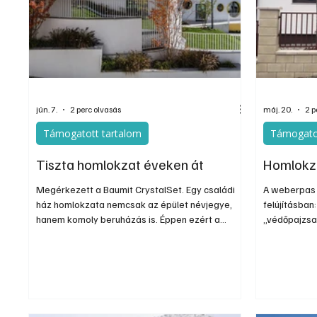
Egyéb
Elektronika
Hobby
Általá
jún. 7.
2 perc olvasás
máj. 20.
2 p
Támogatott tartalom
Támogato
Tiszta homlokzat éveken át
Homlokza
Megérkezett a Baumit CrystalSet. Egy családi
A weberpas 
ház homlokzata nemcsak az épület névjegye,
felújításban
hanem komoly beruházás is. Éppen ezért a
„védőpajzsa”
tulajdonosok joggal várják el, hogy a gondosan
energiahaté
kiválasztott szín és felület hosszú éveken
esztétikáért
keresztül megőrizze esztétikus megjelenését. A
ezért nem m
valóság azonban sokszor más: a homlokzat
fel, és hogy
idővel beszürkül, a por és a környezeti
egymáshoz. 
szennyeződések megtapadnak rajta, különösen
rendszerek 