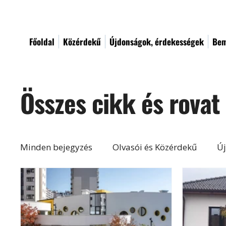
Főoldal
Közérdekű
Újdonságok, érdekességek
Bem
Összes cikk és rovat
Minden bejegyzés
Olvasói és Közérdekű
Új
Építés, felújítás
Otthon, lakberendezés