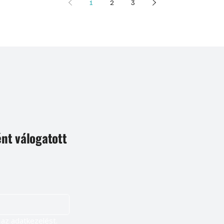
1
2
3
ént válogatott
Igen, szeretnék feliratkozni, és elfogadom az adatkezelést. 