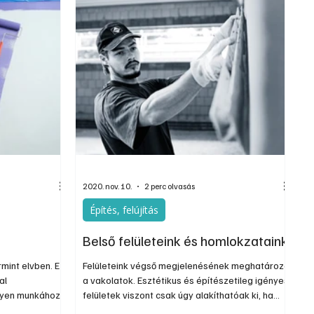
alaposan tájékozódni. Jó hír, hogy már léteznek
vályogházakhoz is biztonságosan használható
termékek.
2020. nov. 10.
2 perc olvasás
Építés, felújítás
Belső felületeink és homlokzataink
mint elvben. Ez
Felületeink végső megjelenésének meghatározói
al
a vakolatok. Esztétikus és építészetileg igényes
Ilyen munkához
felületek viszont csak úgy alakíthatóak ki, ha
némi
feladatra tervezett és megfelelő anyagot