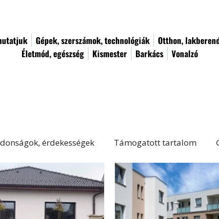
utatjuk
Gépek, szerszámok, technológiák
Otthon, lakberen
Életmód, egészség
Kismester
Barkács
Vonalzó
donságok, érdekességek
Támogatott tartalom
Életmód, egészség
Kert, növényápolás
Női von