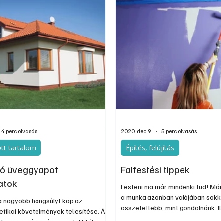
– éppen ezért rendszerben
ők igazán: akkor működnek hosszú
inden réteg összehangolt
4 perc olvasás
2020. dec. 9.
5 perc olvasás
tt tartalom
Építés, felújítás
tó üveggyapot
Falfestési tippek
atok
Festeni ma már mindenki tud! Már
a munka azonban valójában sokk
a nagyobb hangsúlyt kap az
összetettebb, mint gondolnánk. 
etikai követelmények teljesítése. Ám
nemcsak elhatározásra, hanem 