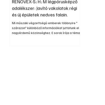
RENOVEX-S; H; M légpórusképző
adalékszer: Javító vakolatok régi
és új épületek nedves falain.
Mi műszaki végzettségű emberek többnyire "
szárazon" különböző információkat juttatunk el a
nagyérdemű közönséghez. E sorok írója a téma
"állítmányát" és nem "alanyát" boncolgatja
szárazon. Közel öt évtizede munkálkodom régi
és új épületek hibáinak szanálásával, és közel 30
éve a nedves falak rehabilitációjával
foglalkozom, elméletben és gyakorlatban.
(Kutatás-fejlesztés, kivitelezés.) Az utóbbi 20
évben építésügyi szakértőként is több ezer
esettanulmányom volt régi és új ...