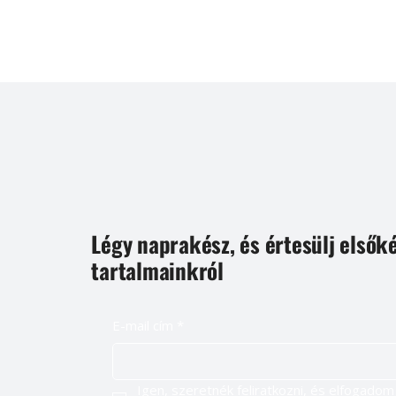
Légy naprakész, és értesülj elsők
tartalmainkról
E-mail cím
*