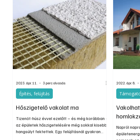
a napsütésnek erősen kitett felületeken.
megoldásai 
értelmezhet
távon, ha m
2023. ápr. 11.
3 perc olvasás
2022. ápr. 8.
Építés, felújítás
Támogato
Hőszigetelő vakolat ma
Vakolha
homlokz
Tizenöt-húsz évvel ezelőtt – és még korábban –
az épületek hőszigetelésére még sokkal kisebb
Napról napr
hangsúlyt fektettek. Egy felújításnál gyakran
épületenerg
oldották meg a szigetelést hőszigetelő