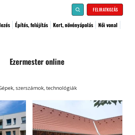
FELIRATKOZÁS
dezés
Építés, felújítás
Kert, növényápolás
Női vonal
Ezermester online
Gépek, szerszámok, technológiák
al
Kismester
Barkács
Címoldal