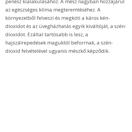
penész kialakulásához. A mész nagyban hozzájárul 
az egészséges klíma megteremtéséhez. A 
környezetből felveszi és megköti a káros kén-
dioxidot és az üvegházhatás egyik kiváltóját, a szén-
dioxidot. Ezáltal tartósabb is lesz, a 
hajszálrepedések maguktól beforrnak, a szén-
dioxid felvételével ugyanis mészkő képződik.