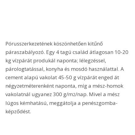
Pórusszerkezetének köszönhetően kitűnő 
páraszabályozó. Egy 4 tagú család átlagosan 10-20 
kg vízpárát produkál naponta; lélegzéssel, 
párologtatással, konyha és mosdó használattal. A 
cement alapú vakolat 45-50 g vízpárát enged át 
négyzetméterenként naponta, míg a mész-homok 
vakolatnál ugyanez 300 g/m
/nap. Mivel a mész 
2
lúgos kémhatású, meggátolja a penészgomba-
képződést.