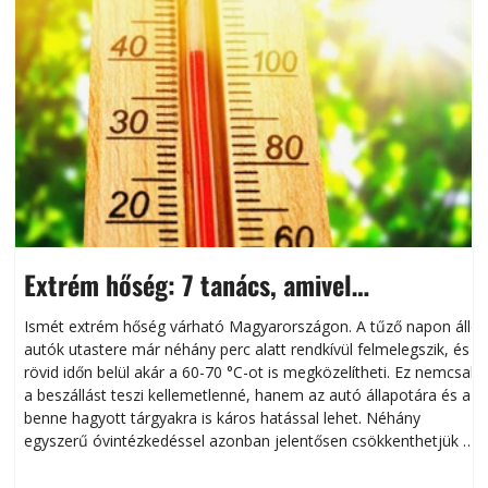
Extrém hőség: 7 tanács, amivel
megóvhatjuk autónkat a nyári károktól
Ismét extrém hőség várható Magyarországon. A tűző napon álló
autók utastere már néhány perc alatt rendkívül felmelegszik, és
rövid időn belül akár a 60-70 °C-ot is megközelítheti. Ez nemcsak
n
a beszállást teszi kellemetlenné, hanem az autó állapotára és a
benne hagyott tárgyakra is káros hatással lehet. Néhány
egyszerű óvintézkedéssel azonban jelentősen csökkenthetjük a
hőség káros hatásait.
l