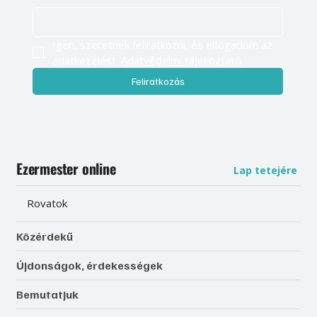
Igen, szeretnék feliratkozni, és elfogadom az 
adatkezelést. 
Adatvédelmi tájékoztató
Feliratkozás
Ezermester online
Lap tetejére
Rovatok
Közérdekű
Újdonságok, érdekességek
Bemutatjuk