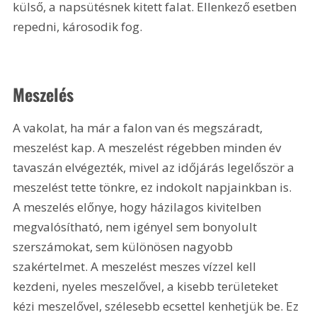
külső, a napsütésnek kitett falat. Ellenkező esetben 
repedni, károsodik fog.
Meszelés
A vakolat, ha már a falon van és megszáradt, 
meszelést kap. A meszelést régebben minden év 
tavaszán elvégezték, mivel az időjárás legelőször a 
meszelést tette tönkre, ez indokolt napjainkban is. 
A meszelés előnye, hogy házilagos kivitelben 
megvalósítható, nem igényel sem bonyolult 
szerszámokat, sem különösen nagyobb 
szakértelmet. A meszelést meszes vízzel kell 
kezdeni, nyeles meszelővel, a kisebb területeket 
kézi meszelővel, szélesebb ecsettel kenhetjük be. Ez 