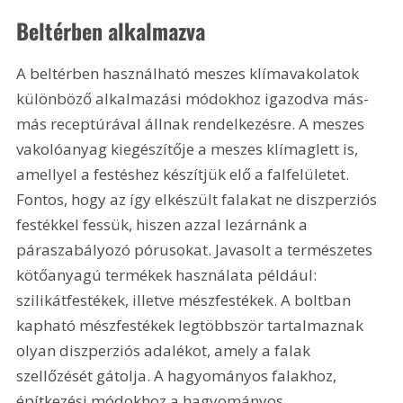
Beltérben alkalmazva
A beltérben használható meszes klímavakolatok 
különböző alkalmazási módokhoz igazodva más-
más receptúrával állnak rendelkezésre. A meszes 
vakolóanyag kiegészítője a meszes klímaglett is, 
amellyel a festéshez készítjük elő a falfelületet. 
Fontos, hogy az így elkészült falakat ne diszperziós 
festékkel fessük, hiszen azzal lezárnánk a 
páraszabályozó pórusokat. Javasolt a természetes 
kötőanyagú termékek használata például: 
szilikátfestékek, illetve mészfestékek. A boltban 
kapható mészfestékek legtöbbször tartalmaznak 
olyan diszperziós adalékot, amely a falak 
szellőzését gátolja. A hagyományos falakhoz, 
építkezési módokhoz a hagyományos 