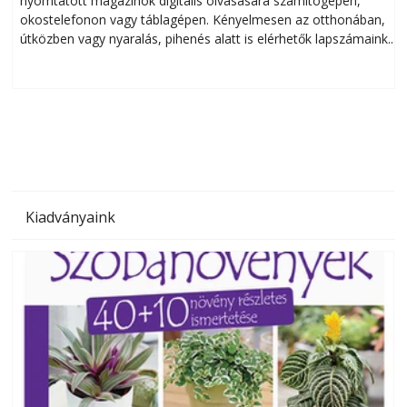
nyomtatott magazinok digitális olvasására számítógépen,
okostelefonon vagy táblagépen. Kényelmesen az otthonában,
útközben vagy nyaralás, pihenés alatt is elérhetők lapszámaink.
ú
Bárhol, bármikor, akár külföldön élve vagy dolgozva is
B
olvashatók az Ezermester lapszámai. A Laptapir kényelmes
megoldás, mert: – t
Kiadványaink