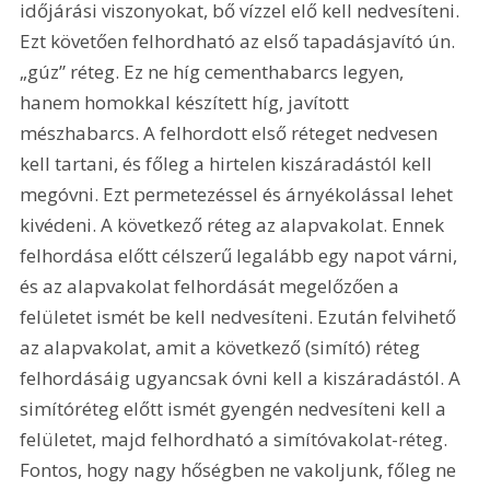
időjárási viszonyokat, bő vízzel elő kell nedvesíteni. 
Ezt követően felhordható az első tapadásjavító ún. 
„gúz” réteg. Ez ne híg cementhabarcs legyen, 
hanem homokkal készített híg, javított 
mészhabarcs. A felhordott első réteget nedvesen 
kell tartani, és főleg a hirtelen kiszáradástól kell 
megóvni. Ezt permetezéssel és árnyékolással lehet 
kivédeni. A következő réteg az alapvakolat. Ennek 
felhordása előtt célszerű legalább egy napot várni, 
és az alapvakolat felhordását megelőzően a 
felületet ismét be kell nedvesíteni. Ezután felvihető 
az alapvakolat, amit a következő (simító) réteg 
felhordásáig ugyancsak óvni kell a kiszáradástól. A 
simítóréteg előtt ismét gyengén nedvesíteni kell a 
felületet, majd felhordható a simítóvakolat-réteg. 
Fontos, hogy nagy hőségben ne vakoljunk, főleg ne 