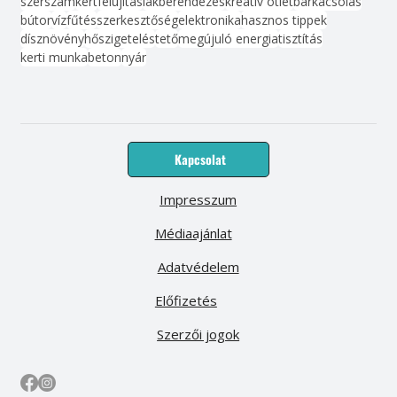
szerszám
kert
felújítás
lakberendezés
kreatív ötlet
barkácsolás
bútor
víz
fűtés
szerkesztőség
elektronika
hasznos tippek
dísznövény
hőszigetelés
tető
megújuló energia
tisztítás
kerti munka
beton
nyár
Kapcsolat
Impresszum
Médiaajánlat
Adatvédelem
Előfizetés
Szerzői jogok