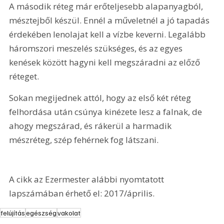
A második réteg már erőteljesebb alapanyagból, 
mésztejből készül. Ennél a műveletnél a jó tapadás 
érdekében lenolajat kell a vízbe keverni. Legalább 
háromszori meszelés szükséges, és az egyes 
kenések között hagyni kell megszáradni az előző 
réteget.
Sokan megijednek attól, hogy az első két réteg 
felhordása után csúnya kinézete lesz a falnak, de 
ahogy megszárad, és rákerül a harmadik 
mészréteg, szép fehérnek fog látszani.
A cikk az Ezermester alábbi nyomtatott 
lapszámában érhető el: 2017/április.
felújítás
egészség
vakolat