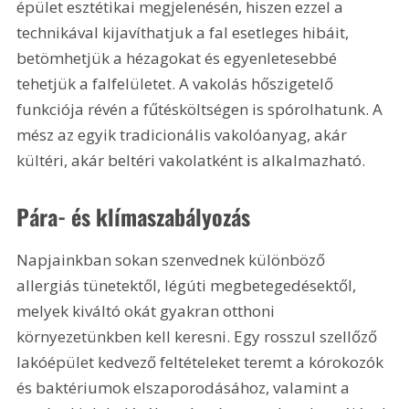
épület esztétikai megjelenésén, hiszen ezzel a 
technikával kijavíthatjuk a fal esetleges hibáit, 
betömhetjük a hézagokat és egyenletesebbé 
tehetjük a falfelületet. A vakolás hőszigetelő 
funkciója révén a fűtésköltségen is spórolhatunk. A 
mész az egyik tradicionális vakolóanyag, akár 
kültéri, akár beltéri vakolatként is alkalmazható.
Pára- és klímaszabályozás
Napjainkban sokan szenvednek különböző 
allergiás tünetektől, légúti megbetegedésektől, 
melyek kiváltó okát gyakran otthoni 
környezetünkben kell keresni. Egy rosszul szellőző 
lakóépület kedvező feltételeket teremt a kórokozók 
és baktériumok elszaporodásához, valamint a 