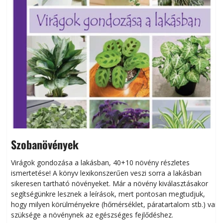
Szobanövények
Virágok gondozása a lakásban, 40+10 növény részletes
ismertetése! A könyv lexikonszerűen veszi sorra a lakásban
s
sikeresen tart­ha­tó növényeket. Már a növény kiválasztásakor
h
segítségünkre lesznek a leírások, mert pontosan megtudjuk,
k
hogy milyen körülményekre (hőmérséklet, páratartalom stb.) van
szüksége a növénynek az egészséges fejlődéshez.