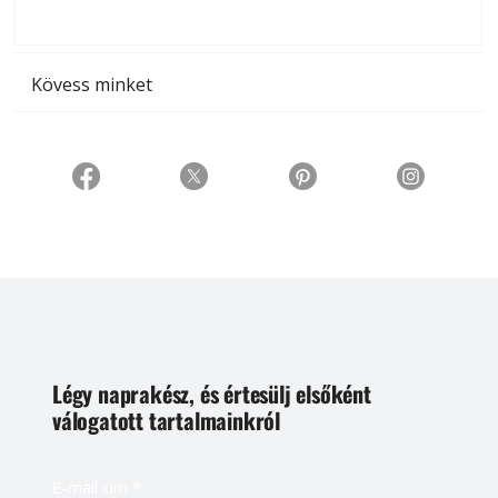
t
Kövess minket
Légy naprakész, és értesülj elsőként
válogatott tartalmainkról
E-mail cím
*