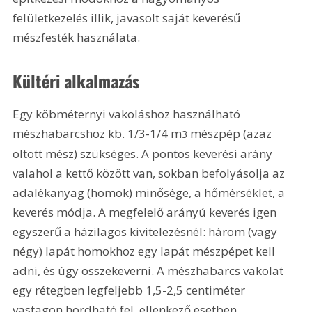
felületkezelés illik, javasolt saját keverésű 
mészfesték használata.
Kültéri alkalmazás
Egy köbméternyi vakoláshoz használható 
mészhabarcshoz kb. 1/3-1/4 m
 mészpép (azaz 
3
oltott mész) szükséges. A pontos keverési arány 
valahol a kettő között van, sokban befolyásolja az 
adalékanyag (homok) minősége, a hőmérséklet, a 
keverés módja. A megfelelő arányú keverés igen 
egyszerű a házilagos kivitelezésnél: három (vagy 
négy) lapát homokhoz egy lapát mészpépet kell 
adni, és úgy összekeverni. A mészhabarcs vakolat 
egy rétegben legfeljebb 1,5-2,5 centiméter 
vastagon hordható fel, ellenkező esetben 