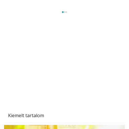
Beton járdalap készítése és lerakása – gyári
és saját készítésű megoldások
Kiemelt tartalom