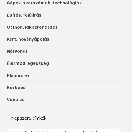
Gépek, szerszámok, technológiák
Építés, felújítás
Otthon, lakberendezés
Kert, növényápolás
Női vonal
Életmód, egészség
Kismester
Barkács
Vonalzó
Népszerű címkék