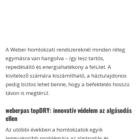
A Weber homlokzati rendszereknél minden réteg 
egymásra van hangolva – így lesz tartós, 
repedésálló és energiahatékony a felület. A 
kivitelező számára kiszámítható, a háztulajdonos 
pedig biztos lehet benne, hogy a befektetés hosszú 
távon is megtérül.
weberpas topDRY: innovatív védelem az algásodás 
ellen
Az utóbbi években a homlokzatok egyik 
leggyakoribb problémája az algásodás és 