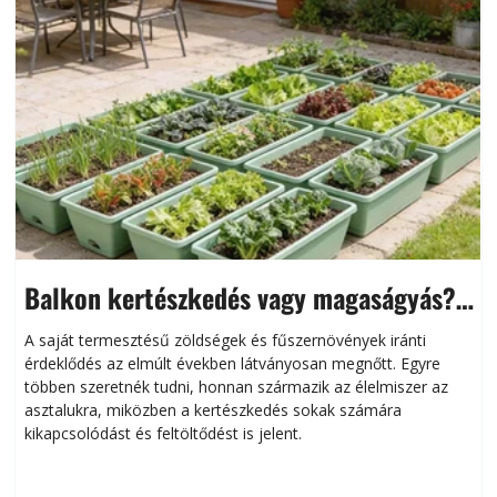
Balkon kertészkedés vagy magaságyás?
Helytakarékos kertészkedés
A saját termesztésű zöldségek és fűszernövények iránti
érdeklődés az elmúlt években látványosan megnőtt. Egyre
többen szeretnék tudni, honnan származik az élelmiszer az
l
asztalukra, miközben a kertészkedés sokak számára
kikapcsolódást és feltöltődést is jelent.
é
d