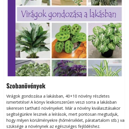
Szobanövények
Virágok gondozása a lakásban, 40+10 növény részletes
ismertetése! A könyv lexikonszerűen veszi sorra a lakásban
s
sikeresen tart­ha­tó növényeket. Már a növény kiválasztásakor
h
segítségünkre lesznek a leírások, mert pontosan megtudjuk,
k
hogy milyen körülményekre (hőmérséklet, páratartalom stb.) van
szüksége a növénynek az egészséges fejlődéshez.