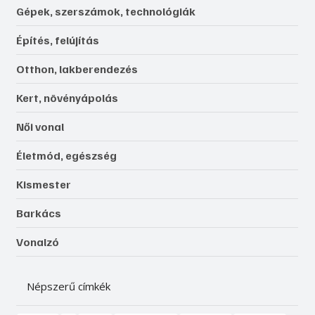
Gépek, szerszámok, technológiák
Építés, felújítás
Otthon, lakberendezés
Kert, növényápolás
Női vonal
Életmód, egészség
Kismester
Barkács
Vonalzó
Népszerű címkék