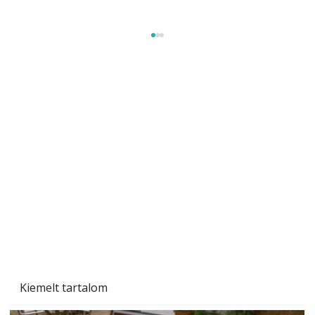
Tiszta homlokzat éveken át
Kiemelt tartalom