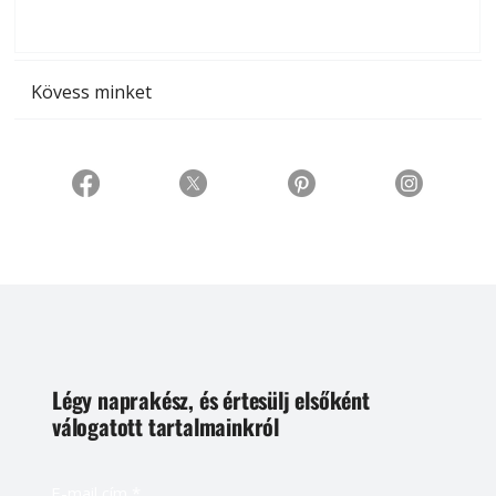
t
Kövess minket
Légy naprakész, és értesülj elsőként
válogatott tartalmainkról
E-mail cím
*