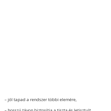
– jól tapad a rendszer többi elemére,
– hosszú távon biztosítja a tiszta és letisztult 