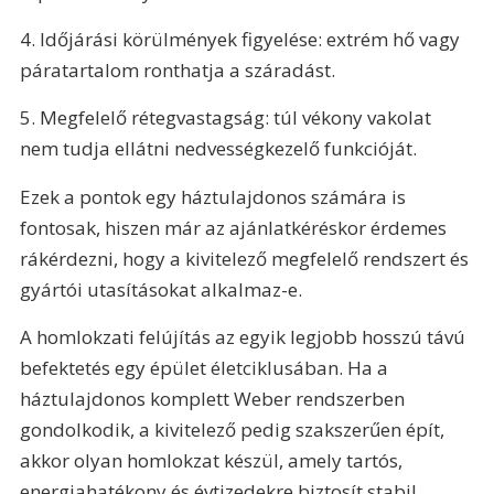
4. Időjárási körülmények figyelése: extrém hő vagy 
páratartalom ronthatja a száradást.
5. Megfelelő rétegvastagság: túl vékony vakolat 
nem tudja ellátni nedvességkezelő funkcióját.
Ezek a pontok egy háztulajdonos számára is 
fontosak, hiszen már az ajánlatkéréskor érdemes 
rákérdezni, hogy a kivitelező megfelelő rendszert és 
gyártói utasításokat alkalmaz-e.
A homlokzati felújítás az egyik legjobb hosszú távú 
befektetés egy épület életciklusában. Ha a 
háztulajdonos komplett Weber rendszerben 
gondolkodik, a kivitelező pedig szakszerűen épít, 
akkor olyan homlokzat készül, amely tartós, 
energiahatékony és évtizedekre biztosít stabil 