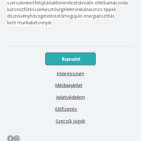
szerszám
kert
felújítás
lakberendezés
kreatív ötlet
barkácsolás
bútor
víz
fűtés
szerkesztőség
elektronika
hasznos tippek
dísznövény
hőszigetelés
tető
megújuló energia
tisztítás
kerti munka
beton
nyár
Kapcsolat
Impresszum
Médiaajánlat
Adatvédelem
Előfizetés
Szerzői jogok