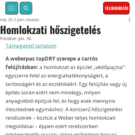
FELIRATKOZÁS
máj. 20.
2 perc olvasás
Homlokzati hőszigetelés
Frissítve:
jún. 30.
Támogatott tartalom
A weberpas topDRY szerepe a tartós 
felújításban: 
a
 homlokzat az épület „védőpajzsa”: 
egyszerre felel az energiahatékonyságért, a 
tartósságért és az esztétikáért. Egy felújítás vagy új 
építés során ezért nem mindegy, milyen 
anyagokból építjük fel, és hogy ezek mennyire 
illeszkednek egymáshoz. A korszerű hőszigetelési 
rendszerek – köztük a Weber teljes homlokzati 
megoldásai – éppen ezért rendszerben 
értelmezhetők igazán: akkor működnek hosszú 