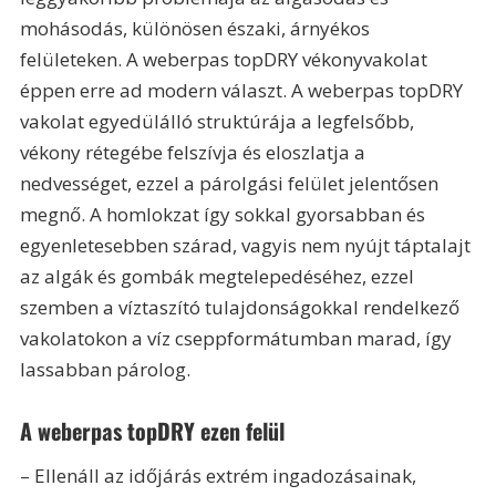
mohásodás, különösen északi, árnyékos 
felületeken. A weberpas topDRY vékonyvakolat 
éppen erre ad modern választ. A weberpas topDRY 
vakolat egyedülálló struktúrája a legfelsőbb, 
vékony rétegébe felszívja és eloszlatja a 
nedvességet, ezzel a párolgási felület jelentősen 
megnő. A homlokzat így sokkal gyorsabban és 
egyenletesebben szárad, vagyis nem nyújt táptalajt 
az algák és gombák megtelepedéséhez, ezzel 
szemben a víztaszító tulajdonságokkal rendelkező 
vakolatokon a víz cseppformátumban marad, így 
lassabban párolog.
A weberpas topDRY ezen felül
– Ellenáll az időjárás extrém ingadozásainak,