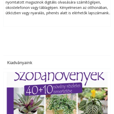
nyomtatott magazinok digitális olvasására számítógépen,
okostelefonon vagy táblagépen. Kényelmesen az otthonában,
útközben vagy nyaralás, pihenés alatt is elérhetők lapszámaink.
ú
Bárhol, bármikor, akár külföldön élve vagy dolgozva is
B
olvashatók az Ezermester lapszámai. A Laptapir kényelmes
megoldás, mert: – t
Kiadványaink