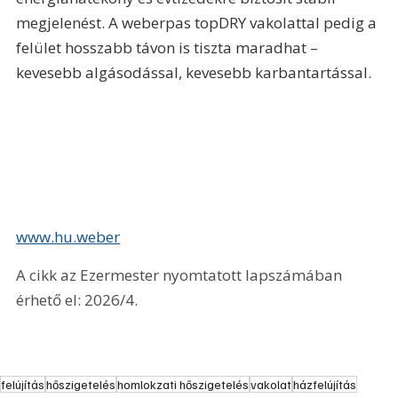
megjelenést. A weberpas topDRY vakolattal pedig a 
felület hosszabb távon is tiszta maradhat – 
kevesebb algásodással, kevesebb karbantartással.
www.hu.weber
A cikk az Ezermester nyomtatott lapszámában 
érhető el: 2026/4.
felújítás
hőszigetelés
homlokzati hőszigetelés
vakolat
házfelújítás