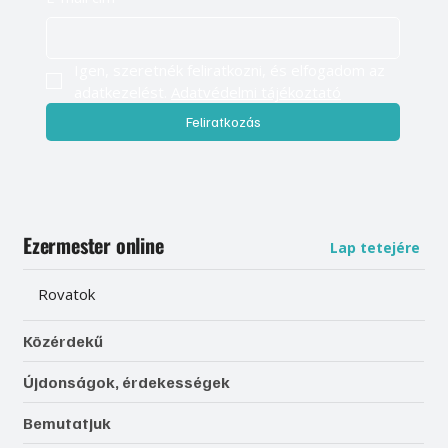
Igen, szeretnék feliratkozni, és elfogadom az 
adatkezelést. 
Adatvédelmi tájékoztató
Feliratkozás
Ezermester online
Lap tetejére
Rovatok
Közérdekű
Újdonságok, érdekességek
Bemutatjuk