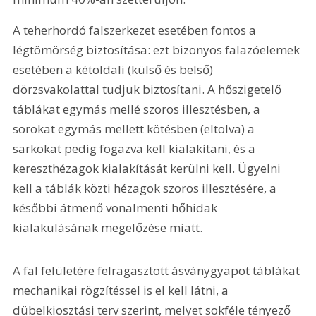
A teherhordó falszerkezet esetében fontos a 
légtömörség biztosítása: ezt bizonyos falazóelemek 
esetében a kétoldali (külső és belső) 
dörzsvakolattal tudjuk biztosítani. A hőszigetelő 
táblákat egymás mellé szoros illesztésben, a 
sorokat egymás mellett kötésben (eltolva) a 
sarkokat pedig fogazva kell kialakítani, és a 
kereszthézagok kialakítását kerülni kell. Ügyelni 
kell a táblák közti hézagok szoros illesztésére, a 
későbbi átmenő vonalmenti hőhidak 
kialakulásának megelőzése miatt.
A fal felületére felragasztott ásványgyapot táblákat 
mechanikai rögzítéssel is el kell látni, a 
dübelkiosztási terv szerint, melyet sokféle tényező 