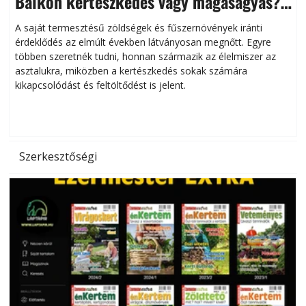
Balkon kertészkedés vagy magaságyás?
Helytakarékos kertészkedés
A saját termesztésű zöldségek és fűszernövények iránti
érdeklődés az elmúlt években látványosan megnőtt. Egyre
többen szeretnék tudni, honnan származik az élelmiszer az
l
asztalukra, miközben a kertészkedés sokak számára
kikapcsolódást és feltöltődést is jelent.
é
d
Szerkesztőségi