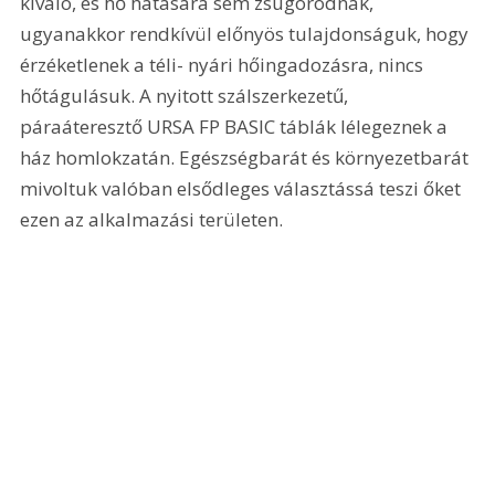
kiváló, és hő hatására sem zsugorodnak, 
ugyanakkor rendkívül előnyös tulajdonságuk, hogy 
érzéketlenek a téli- nyári hőingadozásra, nincs 
hőtágulásuk. A nyitott szálszerkezetű, 
páraáteresztő URSA FP BASIC táblák lélegeznek a 
ház homlokzatán. Egészségbarát és környezetbarát 
mivoltuk valóban elsődleges választássá teszi őket 
ezen az alkalmazási területen.