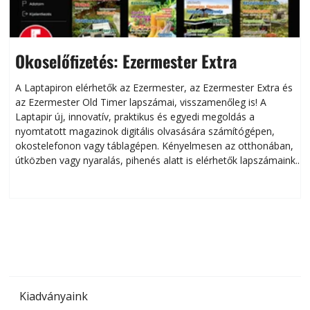
Okoselőfizetés: Ezermester Extra
A Laptapiron elérhetők az Ezermester, az Ezermester Extra és
az Ezermester Old Timer lapszámai, visszamenőleg is! A
Laptapir új, innovatív, praktikus és egyedi megoldás a
L
nyomtatott magazinok digitális olvasására számítógépen,
okostelefonon vagy táblagépen. Kényelmesen az otthonában,
útközben vagy nyaralás, pihenés alatt is elérhetők lapszámaink.
ú
Bárhol, bármikor, akár külföldön élve vagy dolgozva is
B
olvashatók az Ezermester lapszámai. A Laptapir kényelmes
megoldás, mert: – t
Kiadványaink