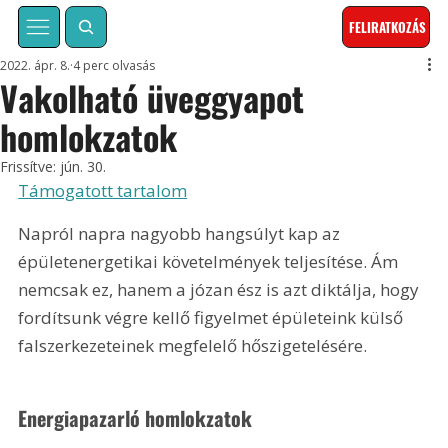
FELIRATKOZÁS
2022. ápr. 8.
4 perc olvasás
Vakolható üveggyapot
homlokzatok
Frissítve:
jún. 30.
Támogatott tartalom
Napról napra nagyobb hangsúlyt kap az 
épületenergetikai követelmények teljesítése. Ám 
nemcsak ez, hanem a józan ész is azt diktálja, hogy 
fordítsunk végre kellő figyelmet épületeink külső 
falszerkezeteinek megfelelő hőszigetelésére.
Energiapazarló homlokzatok