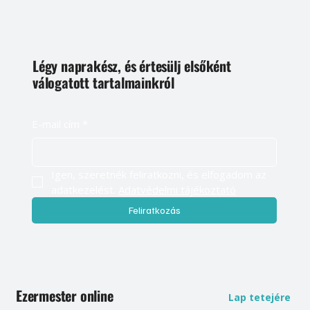
Légy naprakész, és értesülj elsőként
válogatott tartalmainkról
E-mail cím
*
Igen, szeretnék feliratkozni, és elfogadom az 
adatkezelést. 
Adatvédelmi tájékoztató
Feliratkozás
Ezermester online
Lap tetejére