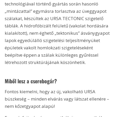
technológiával történő gyártás során hasonló 
„mintázattal” egymásra torlasztva az üveggyapot 
szálakat, készültek az URSA TECTONIC szigetelő 
táblák. A hidrofóbizált felületű (vakolat hordására 
kialakított), nem éghető „tektonikus” ásványgyapot 
lapok egyedülálló szigetelési teljesítményüket 
épületek vakolt homlokzati szigetelé­seként 
beépítve éppen a szálak különleges gyűréssel 
létrehozott struktúrájának köszönhetik.
Miből lesz a cserebogár?
Fontos kiemelni, hogy az új, vakolható URSA 
büszkeség – minden elvárás vagy látszat ellenére – 
nem kőzetgyapot alapú!