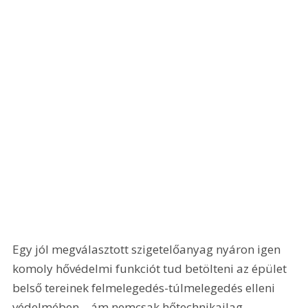
Egy jól megválasztott szigetelőanyag nyáron igen 
komoly hővédelmi funkciót tud betölteni az épület 
belső tereinek felmelegedés-túlmelegedés elleni 
védelmében – ám nemcsak hőtechnikailag 