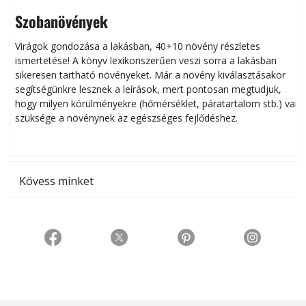
Szobanövények
Virágok gondozása a lakásban, 40+10 növény részletes
ismertetése! A könyv lexikonszerűen veszi sorra a lakásban
s
sikeresen tart­ha­tó növényeket. Már a növény kiválasztásakor
h
segítségünkre lesznek a leírások, mert pontosan megtudjuk,
k
hogy milyen körülményekre (hőmérséklet, páratartalom stb.) van
szüksége a növénynek az egészséges fejlődéshez.
t
Kövess minket