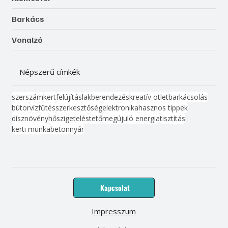
Barkács
Vonalzó
Népszerű címkék
szerszám
kert
felújítás
lakberendezés
kreatív ötlet
barkácsolás
bútor
víz
fűtés
szerkesztőség
elektronika
hasznos tippek
dísznövény
hőszigetelés
tető
megújuló energia
tisztítás
kerti munka
beton
nyár
Kapcsolat
Impresszum