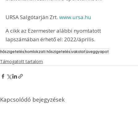
URSA Salgótarján Zrt. 
www.ursa.hu
A cikk az Ezermester alábbi nyomtatott 
lapszámában érhető el: 2022/április.
hőszigetelés
homlokzati hőszigetelés
vakolat
üveggyapot
Támogatott tartalom
Kapcsolódó bejegyzések