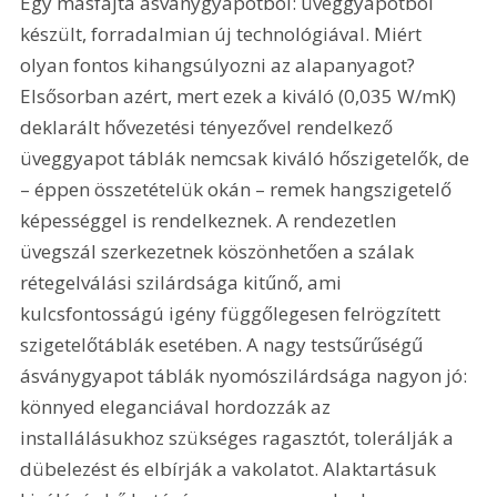
Egy másfajta ásványgyapotból: üveggyapotból 
készült, forradalmian új technológiával. Miért 
olyan fontos kihangsúlyozni az alapanyagot? 
Elsősorban azért, mert ezek a kiváló (0,035 W/mK) 
deklarált hővezetési tényezővel rendelkező 
üveggyapot táblák nemcsak kiváló hőszigetelők, de 
– éppen összetételük okán – remek hangszigetelő 
képességgel is rendelkeznek. A rendezetlen 
üvegszál szerkezetnek köszönhetően a szálak 
rétegelválási szilárdsága kitűnő, ami 
kulcsfontosságú igény függőlegesen felrögzített 
szigetelőtáblák esetében. A nagy testsűrűségű 
ásványgyapot táblák nyomószilárdsága nagyon jó: 
könnyed eleganciával hordozzák az 
installálásukhoz szükséges ragasztót, tolerálják a 
dübelezést és elbírják a vakolatot. Alaktartásuk 