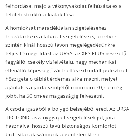
felhordása, majd a vékonyvakolat felhúzása és a 
felületi struktúra kialakítása.
A homlokzat maradéktalan szigeteléséhez 
hozzátartozik a lábazat szigetelése is, amelyre 
szintén kínál hosszú távon megelégedésünkre 
teljesítő megoldást az URSA: az XPS PLUS nevezetű, 
fagyálló, csekély vízfelvételű, nagy mechanikai 
ellenálló képességű zárt cellás extrudált polisztirol 
hőszigetelő táblát érdemes alkalmazni, melyet 
ajánlatos a járda szintjétől minimum 30, de még 
jobb, ha 50 cm-es magasságig felvezetni.
A csoda igazából a bolygó belsejéből ered. Az URSA 
TECTONIC ásványgyapot szigetelések jól, jóra 
használva, hosszú távú biztonságos komfortot 
biztosítanak számunkra épületeinkben.