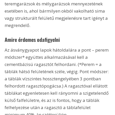
teremgarázsok és mélygarázsok mennyezetének 
esetében is, ahol bármilyen okból vakolható sima 
vagy strukturált felületű megjelenésre tart igényt a 
megrendelő.
Amire érdemes odafigyelni
Az ásványgyapot lapok hátoldalára a pont – perem 
módszer* együttes alkalmazásával kell a 
cementbázisú ragasztót felhordani. (*Perem = a 
táblák hátsó felületének széle, végig. Pont módszer: 
a táblák vízszintes hossztengelyében 3 pontban 
felhordott ragasztópogácsa.) A ragasztóval ellátott 
táblákat egyenletesen kell rányomni a szigetelendő 
külső falfelületre, és az is fontos, hogy a táblák 
felhelyezése után a ragasztó a táblafelület 
minimum 40%-án szétterüljön.