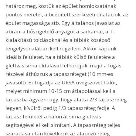
határoz meg, köztük az épület homlokzatának 
pontos méretei, a beépített szerkezeti dilatációk, az 
épület magassága stb. Egy általános javaslat az 
ábrán: a hőszigetelő anyagot a sarkainál, a T-
kialakítású toldásoknál és a táblák középső 
tengelyvonalában kell rögzíteni. Akkor kapunk 
ideális felületet, ha a táblák külső felületére a 
glettvas sima oldalával felhordjuk, majd a fogas 
részével áthúzzuk a tapaszréteget (10 mm-es 
javasolt). Ez fogadja az URSA üvegszövet hálót, 
melyet minimum 10-15 cm átlapolással kell a 
tapaszba ágyazni úgy, hogy alatta 2/3 tapaszréteg 
legyen, kívülről pedig 1/3 tapaszréteg fedje. A 
tapasz felületét a hálón át sima glettvas 
segítségével el kell simítani. A tapaszréteg teljes 
száradása után következik az alapozó réteg 