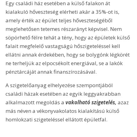
Egy családi ház esetében a külső falakon át 
kialakuló hőveszteség elérheti akár a 35%-ot is, 
amely érték az épület teljes hőveszteségéből 
meglehetősen tetemes részarányt képvisel. Nem 
söpörhető félre tehát a tény, hogy az épületek külső 
falait megfelelő vastagságú hőszigeteléssel kell 
ellátni annak érdekében, hogy se bolygónk légkörét 
ne terheljük az elpocsékolt energiával, se a lakók 
pénztárcáját annak finanszírozásával.
A szigetelőanyag elhelyezése szempontjából 
családi házak esetében az egyik leggyakrabban 
alkalmazott megoldás a 
vakolható szigetelés, 
azaz 
más néven a vékonyvakolatos kialakítású külső 
homlokzati szigeteléssel ellátott épületfal.