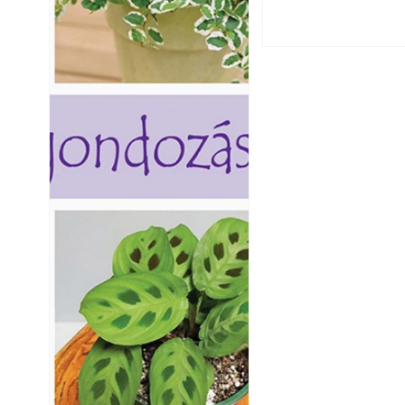
Térkő lerakása lé
tartós térkőburko