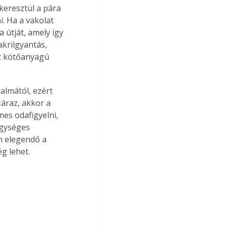
keresztül a pára 
. Ha a vakolat 
 útját, amely így 
akrilgyantás, 
át kötőanyagú 
almától, ezért 
áraz, akkor a 
es odafigyelni, 
egységes 
m elegendő a 
g lehet.