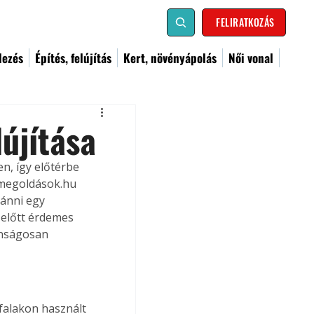
FELIRATKOZÁS
dezés
Építés, felújítás
Kert, növényápolás
Női vonal
újítása
n, így előtérbe 
simegoldások.hu 
ánni egy 
e előtt érdemes 
onságosan 
falakon használt 