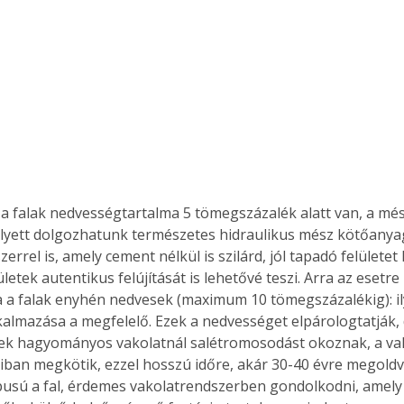
 falak nedvességtartalma 5 tömegszázalék alatt van, a mé
lyett dolgozhatunk természetes hidraulikus mész kötőanya
errel is, amely cement nélkül is szilárd, jól tapadó felületet 
tek autentikus felújítását is lehetővé teszi. Arra az esetre i
 a falak enyhén nedvesek (maximum 10 tömegszázalékig): ily
kalmazása a megfelelő. Ezek a nedvességet elpárologtatják,
ek hagyományos vakolatnál salétromosodást okoznak, a vako
ban megkötik, ezzel hosszú időre, akár 30-40 évre megoldv
pusú a fal, érdemes vakolatrendszerben gondolkodni, amely a