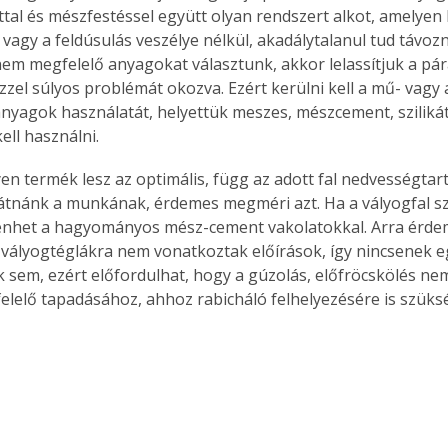
tal és mészfestéssel együtt olyan rendszert alkot, amelyen 
vagy a feldúsulás veszélye nélkül, akadálytalanul tud távozni
nem megfelelő anyagokat választunk, akkor lelassítjuk a pára
zzel súlyos problémát okozva. Ezért kerülni kell a mű- vagy 
anyagok használatát, helyettük meszes, mészcement, szilik
ell használni.
en termék lesz az optimális, függ az adott fal nedvességtart
látnánk a munkának, érdemes megméri azt. Ha a vályogfal sz
énhet a hagyományos mész-cement vakolatokkal. Arra érdem
 vályogtéglákra nem vonatkoztak előírások, így nincsenek 
 sem, ezért előfordulhat, hogy a gúzolás, előfröcskölés ne
elelő tapadásához, ahhoz rabicháló felhelyezésére is szüksé