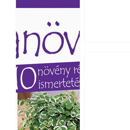
Ezermester lapszámai. A
Ezermester lapszámai
Laptapir kényelmes megoldás,
Laptapir kényelmes 
mert: – t
mert: – t
Beton járdalap ké
és saját készíté