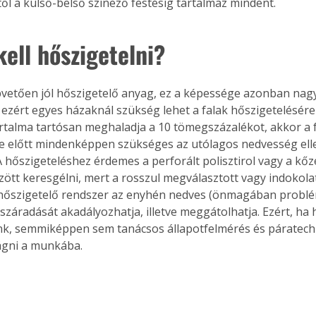
től a külső-belső színező festésig tartalmaz mindent.
ell hőszigetelni?
pvetően jól hőszigetelő anyag, ez a képessége azonban nag
ezért egyes házaknál szükség lehet a falak hőszigetelésére i
talma tartósan meghaladja a 10 tömegszázalékot, akkor a f
e előtt mindenképpen szükséges az utólagos nedvesség elle
 A hőszigeteléshez érdemes a perforált polisztirol vagy a kő
ött keresgélni, mert a rosszul megválasztott vagy indokolat
 hőszigetelő rendszer az enyhén nedves (önmagában problé
száradását akadályozhatja, illetve meggátolhatja. Ezért, ha
k, semmiképpen sem tanácsos állapotfelmérés és páratechn
ágni a munkába.