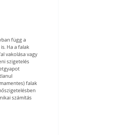
yban függ a 
s. Ha a falak 
al vakolása vagy 
ni szigetelés 
zetgyapot 
lanul 
mamentes) falak 
 hőszigetelésben 
ikai számítás 