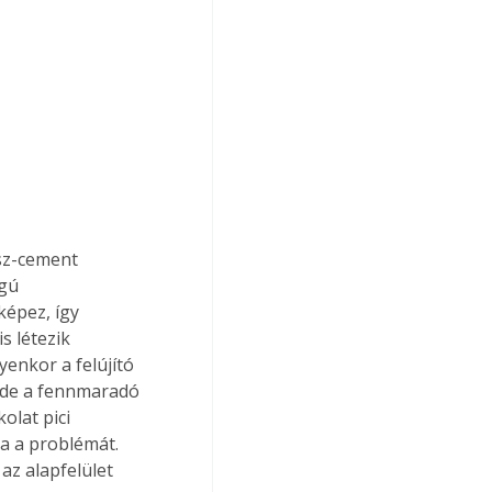
sz-cement 
gú 
képez, így 
s létezik 
enkor a felújító 
 de a fennmaradó 
lat pici 
a a problémát. 
z alapfelület 