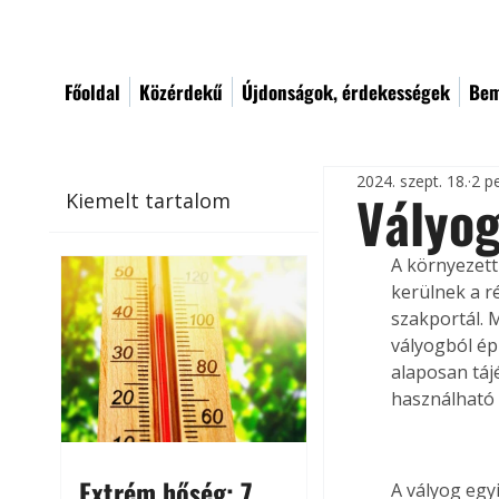
Főoldal
Közérdekű
Újdonságok, érdekességek
Bem
2024. szept. 18.
2 p
Vályog
Kiemelt tartalom
A környezett
kerülnek a ré
szakportál. 
vályogból épü
alaposan táj
használható
Extrém hőség: 7
A vályog egy