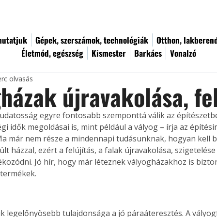
utatjuk
Gépek, szerszámok, technológiák
Otthon, lakberen
Életmód, egészség
Kismester
Barkács
Vonalzó
erc olvasás
házak újravakolása, fel
udatosság egyre fontosabb szemponttá válik az építészetbe
gi idők megoldásai is, mint például a vályog – írja az építé
Ma már nem része a mindennapi tudásunknak, hogyan kell b
lt házzal, ezért a felújítás, a falak újravakolása, szigetelés
ékozódni. Jó hír, hogy már léteznek vályogházakhoz is bizt
 termékek.
ik legelőnyösebb tulajdonsága a jó páraáteresztés. A vályog