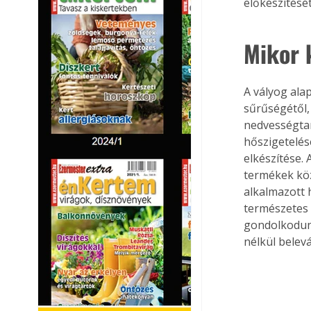
előkészítésé
Mikor k
A vályog ala
sűrűségétől, 
nedvességtar
hőszigetelés
elkészítése.
termékek köz
alkalmazott
természetes 
gondolkodun
nélkül belev