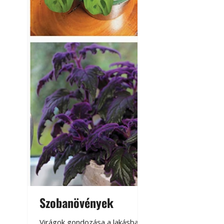
Szobanövények
Virágoskert: k
teraszon, laká
Virágok gondozása a lakásban,