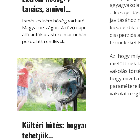
agyagvakolat
tanács, amivel
a lecsapódás 
megóvhatjuk
javításához 
Ismét extrém hőség várható
autónkat a nyári
kicsapódik, e
Magyarországon. A tűző napon
álló autók utastere már néhány
diszperziós 
károktól
perc alatt rendkívül
termékeket k
felmelegszik, és rövid időn belül
akár a 60-70 °C-ot is
Az, hogy mily
megközelítheti. Ez nemcsak a
mielőtt neki
beszállást teszi kellemetlenné,
vakolás tört
hanem az autó állapotára és a
hogy mivel a
benne hagyott tárgyakra is
paramétereik
káros hatással lehet. Néhány
vakolat megf
egyszerű óvintézkedéssel
azonban jelentősen
csökkenthetjük a hőség káros
hatásait.
Kültéri hűtés: hogyan
tehetjük