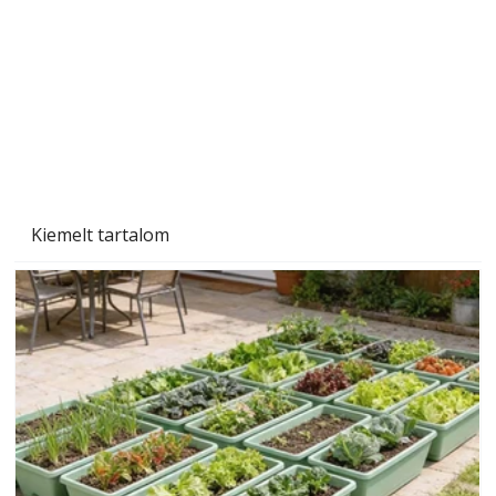
Szárazság a kertben – az aszály hatása a
növényekre és a védekezés lehetőségei
Kiemelt tartalom