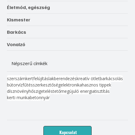
Életmód, egészség
Kismester
Barkács
Vonalzó
Népszerű címkék
szerszám
kert
felújítás
lakberendezés
kreatív ötlet
barkácsolás
bútor
víz
fűtés
szerkesztőség
elektronika
hasznos tippek
dísznövény
hőszigetelés
tető
megújuló energia
tisztítás
kerti munka
beton
nyár
Kapcsolat