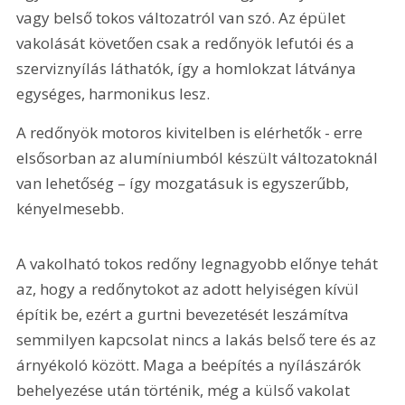
vagy belső tokos változatról van szó. Az épület 
vakolását követően csak a redőnyök lefutói és a 
szerviznyílás láthatók, így a homlokzat látványa 
egységes, harmonikus lesz.
A redőnyök motoros kivitelben is elérhetők - erre 
elsősorban az alumíniumból készült változatoknál 
van lehetőség – így mozgatásuk is egyszerűbb, 
kényelmesebb.
A vakolható tokos redőny legnagyobb előnye tehát 
az, hogy a redőnytokot az adott helyiségen kívül 
építik be, ezért a gurtni bevezetését leszámítva 
semmilyen kapcsolat nincs a lakás belső tere és az 
árnyékoló között. Maga a beépítés a nyílászárók 
behelyezése után történik, még a külső vakolat 