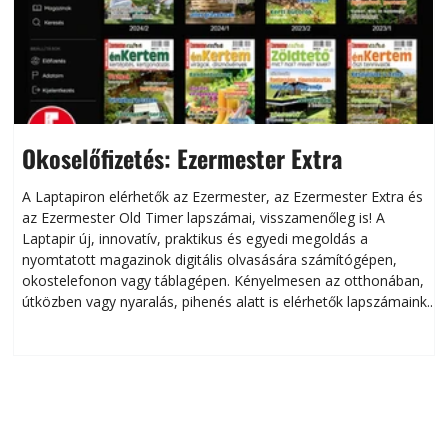
Okoselőfizetés: Ezermester Extra
A Laptapiron elérhetők az Ezermester, az Ezermester Extra és
az Ezermester Old Timer lapszámai, visszamenőleg is! A
Laptapir új, innovatív, praktikus és egyedi megoldás a
L
nyomtatott magazinok digitális olvasására számítógépen,
okostelefonon vagy táblagépen. Kényelmesen az otthonában,
útközben vagy nyaralás, pihenés alatt is elérhetők lapszámaink.
ú
Bárhol, bármikor, akár külföldön élve vagy dolgozva is
B
olvashatók az Ezermester lapszámai. A Laptapir kényelmes
megoldás, mert: – t