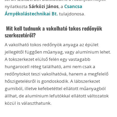
nyilatkozta 
Sárközi János
, a 
Csancsa 
Árnyékolástechnikai Bt.
 tulajdonosa.
 Mit kell tudnunk a vakolható tokos redőnyök 
szerkezetéről?
A vakolható tokos redőnyök anyaga az épület 
jellegétől függően műanyag, vagy alumínium lehet. 
A tokszerkezet elülső felén egy vastagabb 
hungarocell réteg található, ami nem csak a 
redőnytokot teszi vakolhatóvá, hanem a megfelelő 
hőszigetelésről is gondoskodik. A lábszerkezet 
gumiból, illetve kefebetéttel ellátott műanyagból 
állhat, de alumínium lefutókkal ellátott változatok 
közül is választhatunk.