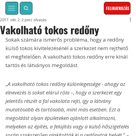
FELIRATKOZÁS
2017. okt. 2.
2 perc olvasás
Vakolható tokos redőny
Sokak számára ismerős probléma, hogy a redőny 
külső tokos kivitelezésénél a szerkezet nem rejthető 
el megfelelően. A vakolható tokos redőny erre kínál 
tartós és látványos megoldást. 
„
A vakolható tokos redőny különlegessége - ahogy az 
elnevezés is sokat elárul róla –, hogy a szerkezet egy 
jelentős részét a fal vakolata rejti, így a látvány 
mutatósabb és tartósabb, mint más esetben. Ezt a 
megoldást olyan épületeken ajánlott alkalmazni, 
melyeken az építés, a felújítás vagy a külső hőszigetelés 
során szakszerűen alakították ki a redőnytok helyét.
” – 