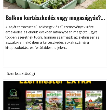
Balkon kertészkedés vagy magaságyás?
Helytakarékos kertészkedés
A saját termesztésű zöldségek és fűszernövények iránti
érdeklődés az elmúlt években látványosan megnőtt. Egyre
többen szeretnék tudni, honnan származik az élelmiszer az
l
asztalukra, miközben a kertészkedés sokak számára
kikapcsolódást és feltöltődést is jelent.
é
d
Szerkesztőségi