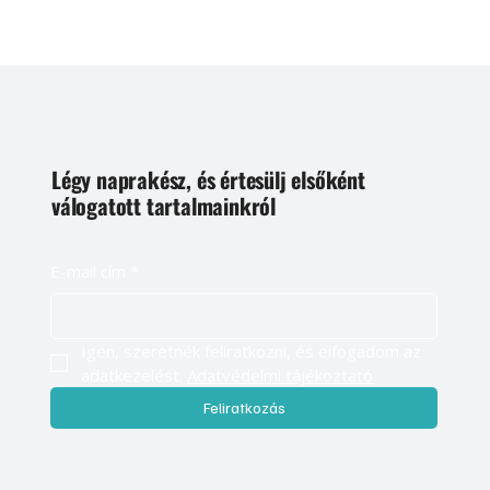
Légy naprakész, és értesülj elsőként
válogatott tartalmainkról
E-mail cím
*
Igen, szeretnék feliratkozni, és elfogadom az 
adatkezelést. 
Adatvédelmi tájékoztató
Feliratkozás