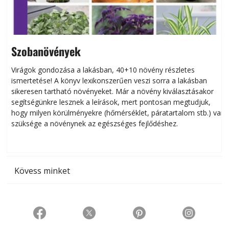
Szobanövények
Virágok gondozása a lakásban, 40+10 növény részletes
ismertetése! A könyv lexikonszerűen veszi sorra a lakásban
s
sikeresen tart­ha­tó növényeket. Már a növény kiválasztásakor
h
segítségünkre lesznek a leírások, mert pontosan megtudjuk,
k
hogy milyen körülményekre (hőmérséklet, páratartalom stb.) van
szüksége a növénynek az egészséges fejlődéshez.
t
Kövess minket