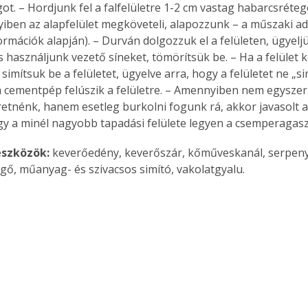
ot. – Hordjunk fel a falfelületre 1-2 cm vastag habarcsrétege
. A
ben az alapfelület megköveteli, alapozzunk – a műszaki a
megoldás,
ormációk alapján). – Durván dolgozzuk el a felületen, ügyeljü
 használjunk vezető síneket, tömörítsük be. – Ha a felület
simítsuk be a felületet, ügyelve arra, hogy a felületet ne „s
a cementpép felúszik a felületre. – Amennyiben nem egyszerű,
eretnénk, hanem esetleg burkolni fogunk rá, akkor javasolt a
gy a minél nagyobb tapadási felülete legyen a csemperagas
szközök: 
keverőedény, keverőszár, kőműveskanál, serpenyő
ggő, műanyag- és szivacsos simító, vakolatgyalu.