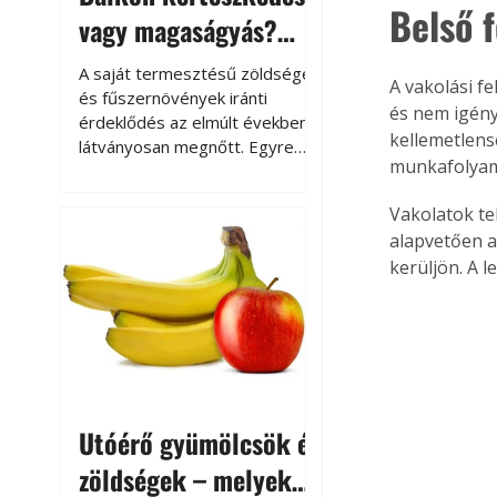
Belső 
vagy magaságyás?
Helytakarékos
A saját termesztésű zöldségek
A vakolási f
kertészkedés
és fűszernövények iránti
és nem igény
érdeklődés az elmúlt években
kellemetlens
látványosan megnőtt. Egyre
munkafolyama
többen szeretnék tudni, honnan
származik az élelmiszer az
Vakolatok te
asztalukra, miközben a
alapvetően a
kertészkedés sokak számára
kerüljön. A 
kikapcsolódást és feltöltődést
is jelent.
Utóérő gyümölcsök és
zöldségek – melyek