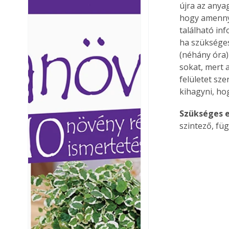
újra az anyag
Ezermester lapszámai. A
Ezermester lapszámai
hogy amennyi
Laptapir kényelmes megoldás,
Laptapir kényelmes 
található inf
mert: – t
mert: – t
ha szükséges
(néhány óra) 
sokat, mert 
felületet sz
kihagyni, ho
Szükséges e
szintező, fü