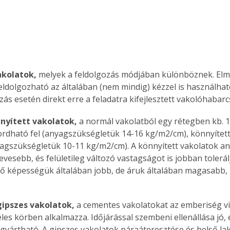
akolatok,
 melyek a feldolgozás módjában különböznek. El
eldolgozható az általában (nem mindig) kézzel is használható
zás esetén direkt erre a feladatra kifejlesztett vakolóhabar
nyített vakolatok,
 a normál vakolatból egy rétegben kb. 1
rdható fel (anyagszükségletük 14-16 kg/m2/cm), könnyített
yagszükségletük 10-11 kg/m2/cm). A könnyített vakolatok a
vesebb, és felületileg változó vastagságot is jobban tolerálj
ő képességük általában jobb, de áruk általában magasabb, 
ipszes vakolatok,
 a cementes vakolatokat az emberiség v
éles körben alkalmazza. Időjárással szembeni ellenállása jó, 
yártható. A gipszes vakolatok páraáteresztése és belső la