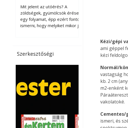
érnek tovább leszedés
Mit jelent az utóérés? A
után?
zöldségek, gyümölcsök érése
egy folyamat, épp ezért fontos
ismerni, hogy melyiket mikor jó
leszedni. Meg kell különböztetni
a gazdasági és a biológiai
Kézi/gépi v
érettséget. Például a
ami géppel f
paradicsomot sokszor
Szerkesztőségi
kézi feldolgo
gazdasági érettségben, azaz
félig éretten szedik le, ezután
Normál/kön
utaztatják hosszan, és még
vastagság ho
pulton tartható kell legyen.
kb. 2 cm (an
Utóérik eközben, de nem lesz
m2-enként ke
olyan ízű, mint amit a saját
kertünkben, biológiai
Páraátereszt
érettségben szedünk le. Teljes
vakolatoké.
érettségben szedve nem
tárolható h
Cementes/g
ismeri, és sz
spektrumon g