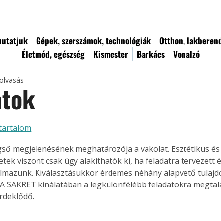
utatjuk
Gépek, szerszámok, technológiák
Otthon, lakberen
Életmód, egészség
Kismester
Barkács
Vonalzó
 olvasás
atok
tartalom
gső megjelenésének meghatározója a vakolat. Esztétikus és 
etek viszont csak úgy alakíthatók ki, ha feladatra tervezett 
lmazunk. Kiválasztásukkor érdemes néhány alapvető tulaj
i. A SAKRET kínálatában a legkülönfélébb feladatokra megtalá
rdeklődő. 