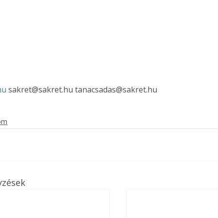
hu
 sakret@sakret.hu tanacsadas@sakret.hu 
lom
yzések