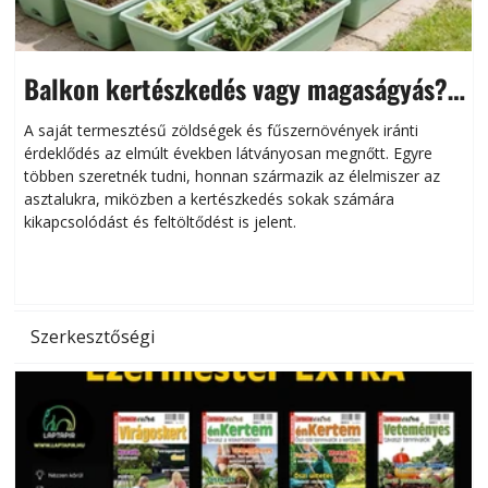
Balkon kertészkedés vagy magaságyás?
Helytakarékos kertészkedés
A saját termesztésű zöldségek és fűszernövények iránti
érdeklődés az elmúlt években látványosan megnőtt. Egyre
többen szeretnék tudni, honnan származik az élelmiszer az
l
asztalukra, miközben a kertészkedés sokak számára
kikapcsolódást és feltöltődést is jelent.
é
d
Szerkesztőségi