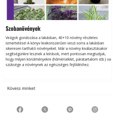
Szobanövények
Virágok gondozása a lakásban, 40+10 növény részletes
ismertetése! A könyv lexikonszerűen veszi sorra a lakásban
s
sikeresen tart­ha­tó növényeket. Már a növény kiválasztásakor
h
segítségünkre lesznek a leírások, mert pontosan megtudjuk,
k
hogy milyen körülményekre (hőmérséklet, páratartalom stb.) van
szüksége a növénynek az egészséges fejlődéshez.
t
Kövess minket