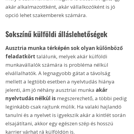
akár alkalmazottként, akár vállalkozóként is jó 
opció lehet szakemberek számára.
Sokszínű külföldi álláslehetőségek
Ausztria munka térképén sok olyan különböző 
feladatkört
 találunk, melyek akár külföldi 
munkavállalók számára is probléma nélkül 
elvállalhatók. A legnagyobb gátat a távolság 
mellett a legtöbb esetben a nyelvtudás hiánya 
jelenti, ám jó néhány ausztriai munka
 akár 
nyelvtudás nélkül is
 megszerezhető, a többi pedig 
leginkább csak rajtunk múlik. Ha valaki hajlandó 
tanulni és a nyelvet is igyekszik akár a kintlét során 
elsajátítani, akkor egy egészen szép és hosszú 
karrier várhat rá külföldön is.