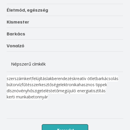
Életmód, egészség
Kismester
Barkács
Vonalzó
Népszerű címkék
szerszám
kert
felújítás
lakberendezés
kreatív ötlet
barkácsolás
bútor
víz
fűtés
szerkesztőség
elektronika
hasznos tippek
dísznövény
hőszigetelés
tető
megújuló energia
tisztítás
kerti munka
beton
nyár