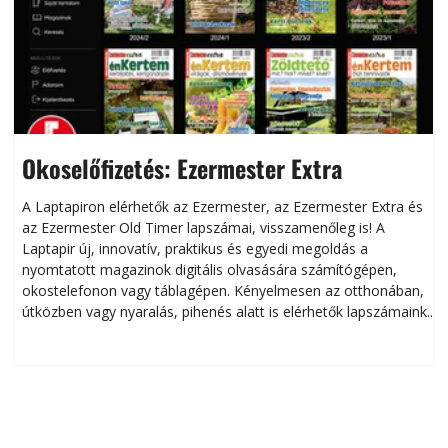
Okoselőfizetés: Ezermester Extra
A Laptapiron elérhetők az Ezermester, az Ezermester Extra és
az Ezermester Old Timer lapszámai, visszamenőleg is! A
Laptapir új, innovatív, praktikus és egyedi megoldás a
L
nyomtatott magazinok digitális olvasására számítógépen,
okostelefonon vagy táblagépen. Kényelmesen az otthonában,
útközben vagy nyaralás, pihenés alatt is elérhetők lapszámaink.
ú
Bárhol, bármikor, akár külföldön élve vagy dolgozva is
B
olvashatók az Ezermester lapszámai. A Laptapir kényelmes
megoldás, mert: – t