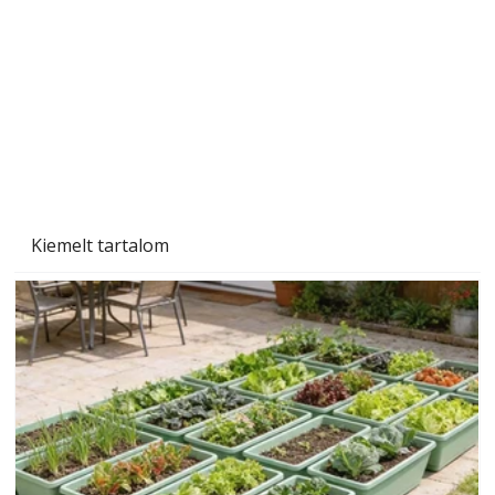
Tiszta homlokzat éveken át
Kiemelt tartalom