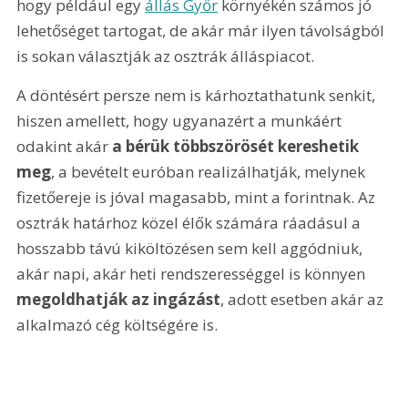
hogy például egy 
állás Győr
 környékén számos jó 
lehetőséget tartogat, de akár már ilyen távolságból 
is sokan választják az osztrák álláspiacot.
A döntésért persze nem is kárhoztathatunk senkit, 
hiszen amellett, hogy ugyanazért a munkáért 
odakint akár 
a bérük többszörösét kereshetik 
meg
, a bevételt euróban realizálhatják, melynek 
fizetőereje is jóval magasabb, mint a forintnak. Az 
osztrák határhoz közel élők számára ráadásul a 
hosszabb távú kiköltözésen sem kell aggódniuk, 
akár napi, akár heti rendszerességgel is könnyen 
megoldhatják az ingázást
, adott esetben akár az 
alkalmazó cég költségére is.