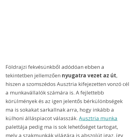
Földrajzi fekvésünkből adódóan ebben a 
tekintetben jellemzően 
nyugatra vezet az út
, 
hiszen a szomszédos Ausztria kifejezetten vonzó cél 
a munkavállalók számára is. A fejlettebb 
körülmények és az igen jelentős bérkülönbségek 
ma is sokakat sarkallnak arra, hogy inkább a 
külhoni álláspiacot válasszák. 
Ausztria munka
palettája pedig ma is sok lehetőséget tartogat, 
mely a szakmunkák világára is abszolút igaz, így 