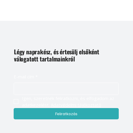
Légy naprakész, és értesülj elsőként
válogatott tartalmainkról
E-mail cím
*
Igen, szeretnék feliratkozni, és elfogadom az 
adatkezelést. 
Adatvédelmi tájékoztató
Feliratkozás