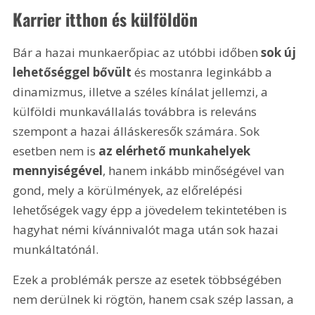
Karrier itthon és külföldön
Bár a hazai munkaerőpiac az utóbbi időben
 sok új 
lehetőséggel bővült 
és mostanra leginkább a 
dinamizmus, illetve a széles kínálat jellemzi, a 
külföldi munkavállalás továbbra is releváns 
szempont a hazai álláskeresők számára. Sok 
esetben nem is 
az elérhető munkahelyek 
mennyiségével
, hanem inkább minőségével van 
gond, mely a körülmények, az előrelépési 
lehetőségek vagy épp a jövedelem tekintetében is 
hagyhat némi kívánnivalót maga után sok hazai 
munkáltatónál.
Ezek a problémák persze az esetek többségében 
nem derülnek ki rögtön, hanem csak szép lassan, a 