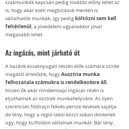
szakmunkák kapcsán pedig további előny lehet az 
is, hogy akár eseti megbízások mentén is 
vállalhatók munkák, így pedig 
költözni sem kell 
feltétlenül
, a jövedelem ugyanakkor jóval 
magasabb lehet.
Az ingázás, mint járható út
A hazánk északnyugati részén élők számára szinte 
magától értetődik, hogy 
Ausztria munka 
felhozatala számukra is rendelkezésre áll
, 
hiszen ők akár mindennapi ingázás révén is 
eljuthatnak az osztrák munkahelyükre. Az ilyen 
szerencsés földrajzi fekvés persze kevesek sajátja 
de tény, hogy a régió lakói közül sokan döntenek 
úgy, hogy külföldön vállalnak munkát. Bár tény, 