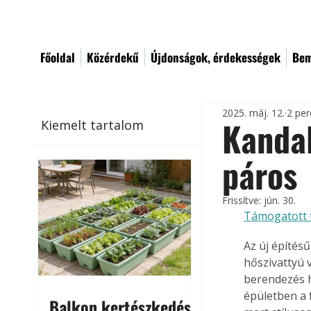
Főoldal
Közérdekű
Újdonságok, érdekességek
Bem
2025. máj. 12.
2 per
Kandal
Kiemelt tartalom
páros
Frissítve:
jún. 30.
Támogatott 
Az új építés
hőszivattyú 
berendezés h
épületben a f
Balkon kertészkedés