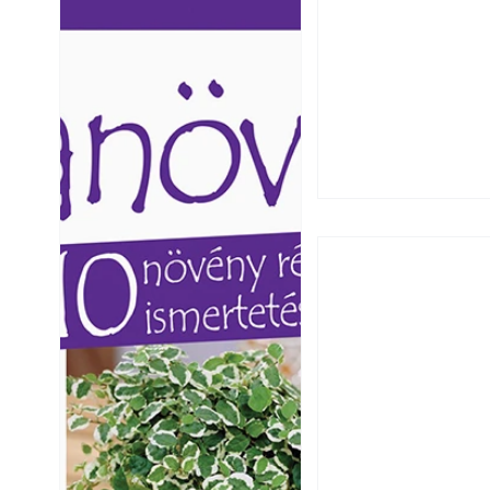
Ezermester lapszámai. A
Ezermester lapszámai
Laptapir kényelmes megoldás,
Laptapir kényelmes 
mert: – t
mert: – t
Hogyan válasszunk