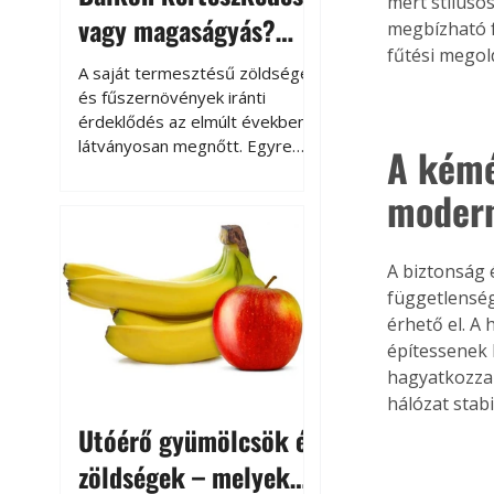
mert stíluso
vagy magaságyás?
megbízható f
fűtési megol
Helytakarékos
A saját termesztésű zöldségek
kertészkedés
és fűszernövények iránti
érdeklődés az elmúlt években
látványosan megnőtt. Egyre
A kémé
többen szeretnék tudni, honnan
modern
származik az élelmiszer az
asztalukra, miközben a
kertészkedés sokak számára
kikapcsolódást és feltöltődést
A biztonság 
is jelent.
függetlenség
érhető el. A
építessenek 
hagyatkozzan
hálózat stabi
Utóérő gyümölcsök és
zöldségek – melyek