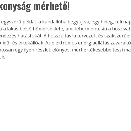
konyság mérhető!
egyszerű példát: a kandallóba begyújtva, egy hideg, téli n
a lakás belső hőmérséklete, ami tehermentesíti a hőszivatt
rendezés hatásfokát. A hosszú távra tervezett és szakszerűe
 idő- és értékállóak. Az elektromos energiaellátás zavaraitól
tosan egy ilyen részlet: előnyös, mert értékesebbé teszi ma
is. 