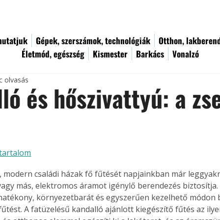
utatjuk
Gépek, szerszámok, technológiák
Otthon, lakberen
Életmód, egészség
Kismester
Barkács
Vonalzó
c olvasás
ló és hőszivattyú: a zse
tartalom
ű, modern családi házak fő fűtését napjainkban már leggyak
vagy más, elektromos áramot igénylő berendezés biztosítja. 
atékony, környezetbarát és egyszerűen kezelhető módon bi
űtést. A fatüzelésű kandalló ajánlott kiegészítő fűtés az ily