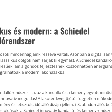
ikus és modern: a Schiedel 
lórendszer
özök mindennapjaink részévé váltak. Azonban a digitálisan v
 klasszikus dolgok nem zárják ki egymást. A Schiedel kandalló
lésűek, ám a gondos fejlesztésnek köszönhetően energiah
egrálhatóak a modern lakóházakba.
andallórendszer – azaz a kandalló és a kémény együtt minősí
 innovatív megoldás! A lakótér levegőjétől független működé
ítmény és letisztult, időtálló dizájn jellemzi. Szabadon álló, be
goldások: a Schiedel innovatív kandalló- és kéményrendszer