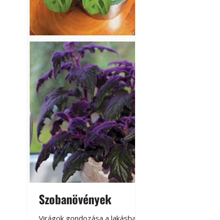
Szobanövények
Virágoskert: k
teraszon, laká
Virágok gondozása a lakásban,