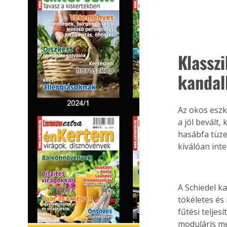
Klassz
kandal
Az okos eszk
a jól bevált,
hasábfa tüze
kiválóan int
A Schiedel k
tökéletes és
fűtési teljes
moduláris me