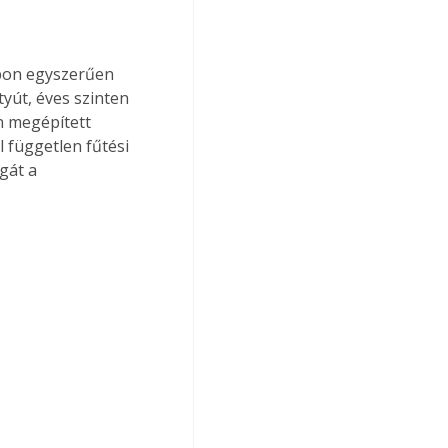
apon egyszerűen 
yút, éves szinten 
n megépített 
 független fűtési 
gát a 