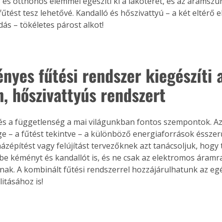
s és otthonos elemmel egészíti ki a lakóteret, és az áramszün
űtést tesz lehetővé. Kandalló és hőszivattyú – a két eltérő
dás – tökéletes párost alkot!
nyes fűtési rendszer kiegészíti 
, hőszivattyús rendszert
és a függetlenség a mai világunkban fontos szempontok. A
e – a fűtést tekintve – a különböző energiaforrások éssze
 házépítést vagy felújítást tervezőknek azt tanácsoljuk, hogy
be kéményt és kandallót is, és ne csak az elektromos áramr
ak. A kombinált fűtési rendszerrel hozzájárulhatunk az eg
litásához is!