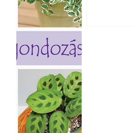
fenntartható kert
A modern épített k