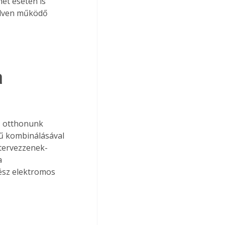
et esetén is 
 elven működő 
a 
z otthonunk 
rű kombinálásával 
 tervezzenek-
a 
ész elektromos 