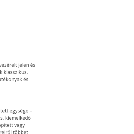
ezérelt jelen és 
k klasszikus, 
atékonyak és 
tett egysége – 
s, kiemelkedő 
épített vagy 
eiről többet 