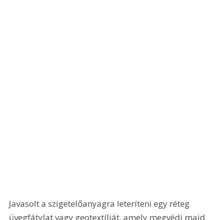
Javasolt a szigetelőanyagra leteríteni egy réteg 
üvegfátylat vagy geotextíliát, amely megvédi majd 