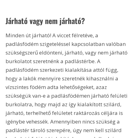
Járható vagy nem járható?
Minden út járható! A viccet félretéve, a 
padlásfödém szigeteléssel kapcsolatban valóban 
szükségszerű eldönteni, járható, vagy nem járható 
burkolatot szeretnénk a padlástérbe. A 
padlásfödém szerkezeti kialakítása attól függ, 
hogy a lakók mennyire szeretnék kihasználni a 
vízszintes födém adta lehetőségeket, azaz 
szükségük van-e a padlásfödémen járható felületi 
burkolatra, hogy majd az így kialakított szilárd, 
járható, terhelhető felületet raktározás céljára is 
igénybe vehessék. Amennyiben nincs szükség a 
padlástér tároló szerepére, úgy nem kell szilárd 