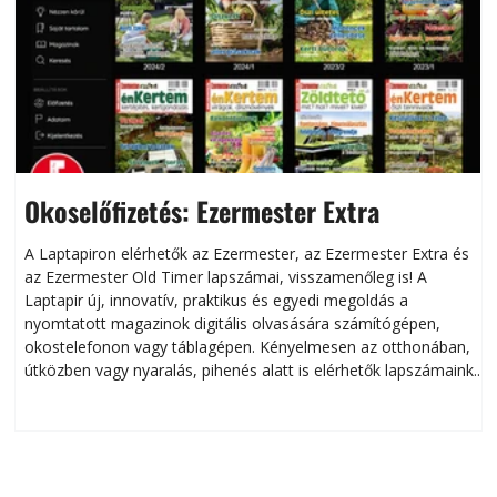
Okoselőfizetés: Ezermester Extra
A Laptapiron elérhetők az Ezermester, az Ezermester Extra és
az Ezermester Old Timer lapszámai, visszamenőleg is! A
Laptapir új, innovatív, praktikus és egyedi megoldás a
L
nyomtatott magazinok digitális olvasására számítógépen,
okostelefonon vagy táblagépen. Kényelmesen az otthonában,
útközben vagy nyaralás, pihenés alatt is elérhetők lapszámaink.
ú
Bárhol, bármikor, akár külföldön élve vagy dolgozva is
B
olvashatók az Ezermester lapszámai. A Laptapir kényelmes
megoldás, mert: – t