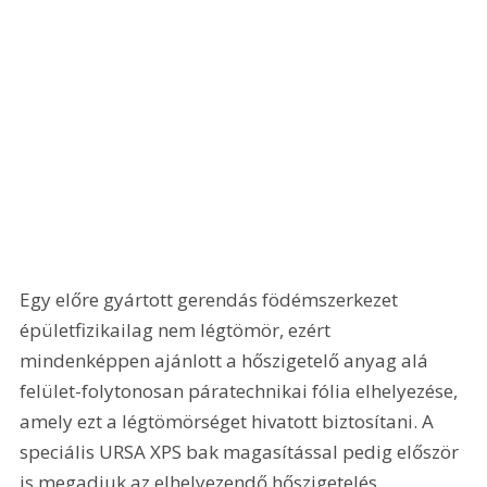
Egy előre gyártott gerendás födémszerkezet 
épületfizikailag nem légtömör, ezért 
mindenképpen ajánlott a hőszigetelő anyag alá 
felület-folytonosan páratechnikai fólia elhelyezése, 
amely ezt a légtömörséget hivatott biztosítani. A 
speciális URSA XPS bak magasítással pedig először 
is megadjuk az elhelyezendő hőszigetelés 