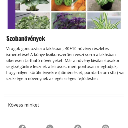
Szobanövények
Virágok gondozása a lakásban, 40+10 növény részletes
ismertetése! A könyv lexikonszerűen veszi sorra a lakásban
s
sikeresen tart­ha­tó növényeket. Már a növény kiválasztásakor
h
segítségünkre lesznek a leírások, mert pontosan megtudjuk,
k
hogy milyen körülményekre (hőmérséklet, páratartalom stb.) van
szüksége a növénynek az egészséges fejlődéshez.
t
Kövess minket