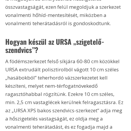
összvastagságát, ezen felül megoldjuk a szerkezet 
vonalmenti hőhíd-mentesítését, miközben a 
vonalmenti teherátadásról is gondoskodtunk.
Hogyan készül az URSA „szigetelő-
szendvics”?
A födémszerkezet felső síkjára 60-80 cm közökkel 
URSA extrudált polisztirolból vágott 10 cm széles 
„hasábokból” teherhordó vázszerkezetet kell 
készíteni, melyet nem-térfogatnövekedő 
ragasztóhabbal rögzítünk. Ezekre 10 cm széles, 
min. 2,5 cm vastaglécek kerülnek felragasztásra. Ez 
az „URSA XPS bakos szendvics-szerkezet” adja meg 
a hőszigetelés vastagságát, ez oldja meg a 
vonalmenti teherátadást, és ez fogadja majd a 