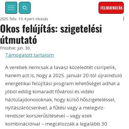
FELIRATKOZÁS
2025. febr. 10.
4 perc olvasás
Okos felújítás: szigetelési
útmutató
Frissítve:
jún. 30.
Támogatott tartalom
A verebek nemcsak a tavasz közeledtét csiripelik, 
hanem azt is, hogy a 2025. január 20-tól újrainduló 
energetikai felújítási program lehetőséget adhat a 
jóból eddig kimaradt fővárosi és vidéki 
háztulajdonosoknak, hogy külső hőszigeteléssel, 
nyílászárócserével, a fűtési vagy a melegvíz-
rendszer korszerűsítésével – vagy ezek 
kombinációival – megcélozzák a legalább 30 