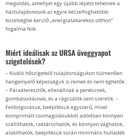
megoldás, amellyel egy újabb lépést tehetnek a 
háztulajdonosok az egyre kézzelfoghatóbb 
közelségbe kerülő „energiatakarékos otthon” 
fogalma felé.
Miért ideálisak az URSA üveggyapot 
szigetelések?
– Kiváló hőszigetelő tulajdonságukon túlmenően 
hangelnyelő képességük is remek és nem éghetők. 
– Páraáteresztők, ellenállnak a penésznek, 
gombásodásnak, és a rágcsálók sem szeretik. – 
Feldolgozásuk, beépítésük egyszerű, mivel 
komprimált csomagolásukból adódóan könnyen 
szállíthatók, raktározhatók, és könnyen vághatók, 
alakíthatók, beépítésük során minimális hulladék 