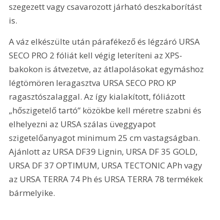
szegezett vagy csavarozott járható deszkaborítást 
is.
A váz elkészülte után párafékező és légzáró URSA 
SECO PRO 2 fóliát kell végig leteríteni az XPS-
bakokon is átvezetve, az átlapolásokat egymáshoz 
légtömören leragasztva URSA SECO PRO KP 
ragasztószalaggal. Az így kialakított, fóliázott 
„hőszigetelő tartó” közökbe kell méretre szabni és 
elhelyezni az URSA szálas üveggyapot 
szigetelőanyagot minimum 25 cm vastagságban. 
Ajánlott az URSA DF39 Lignin, URSA DF 35 GOLD, 
URSA DF 37 OPTIMUM, URSA TECTONIC APh vagy 
az URSA TERRA 74 Ph és URSA TERRA 78 termékek 
bármelyike.