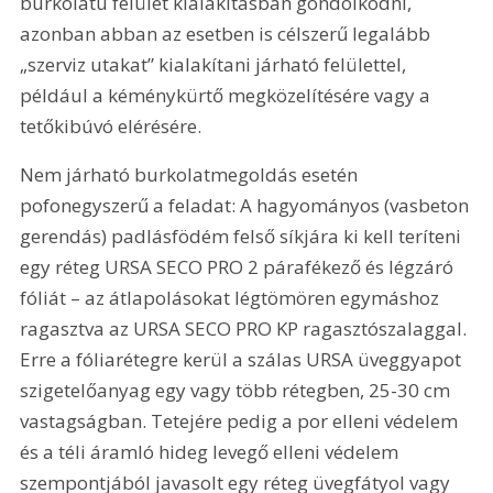
burkolatú felület kialakításban gondolkodni, 
azonban abban az esetben is célszerű legalább 
„szerviz utakat” kialakítani járható felülettel, 
például a kéménykürtő megközelítésére vagy a 
tetőkibúvó elérésére.
Nem járható burkolatmegoldás esetén 
pofonegyszerű a feladat: A hagyományos (vasbeton 
gerendás) padlásfödém felső síkjára ki kell teríteni 
egy réteg URSA SECO PRO 2 párafékező és légzáró 
fóliát – az átlapolásokat légtömören egymáshoz 
ragasztva az URSA SECO PRO KP ragasztószalaggal. 
Erre a fóliarétegre kerül a szálas URSA üveggyapot 
szigetelőanyag egy vagy több rétegben, 25-30 cm 
vastagságban. Tetejére pedig a por elleni védelem 
és a téli áramló hideg levegő elleni védelem 
szempontjából javasolt egy réteg üvegfátyol vagy 