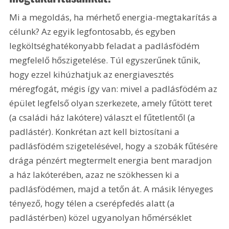
Mi a megoldás, ha mérhető energia-megtakarítás a 
célunk? Az egyik legfontosabb, és egyben 
legköltséghatékonyabb feladat a padlásfödém 
megfelelő hőszigetelése. Túl egyszerűnek tűnik, 
hogy ezzel kihúzhatjuk az energiavesztés 
méregfogát, mégis így van: mivel a padlásfödém az 
épület legfelső olyan szerkezete, amely fűtött teret 
(a családi ház lakótere) választ el fűtetlentől (a 
padlástér). Konkrétan azt kell biztosítani a 
padlásfödém szigetelésével, hogy a szobák fűtésére 
drága pénzért megtermelt energia bent maradjon 
a ház lakóterében, azaz ne szökhessen ki a 
padlásfödémen, majd a tetőn át. A másik lényeges 
tényező, hogy télen a cserépfedés alatt (a 
padlástérben) közel ugyanolyan hőmérséklet 