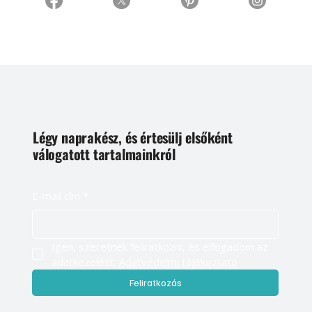
Légy naprakész, és értesülj elsőként
válogatott tartalmainkról
E-mail cím
*
Igen, szeretnék feliratkozni, és elfogadom az 
adatkezelést. 
Adatvédelmi tájékoztató
Feliratkozás