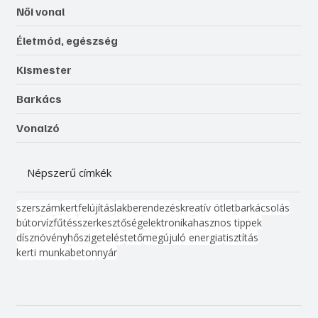
Női vonal
Életmód, egészség
Kismester
Barkács
Vonalzó
Népszerű címkék
szerszám
kert
felújítás
lakberendezés
kreatív ötlet
barkácsolás
bútor
víz
fűtés
szerkesztőség
elektronika
hasznos tippek
dísznövény
hőszigetelés
tető
megújuló energia
tisztítás
kerti munka
beton
nyár