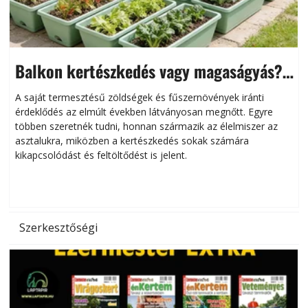
Balkon kertészkedés vagy magaságyás?
Helytakarékos kertészkedés
A saját termesztésű zöldségek és fűszernövények iránti
érdeklődés az elmúlt években látványosan megnőtt. Egyre
többen szeretnék tudni, honnan származik az élelmiszer az
l
asztalukra, miközben a kertészkedés sokak számára
kikapcsolódást és feltöltődést is jelent.
é
d
Szerkesztőségi