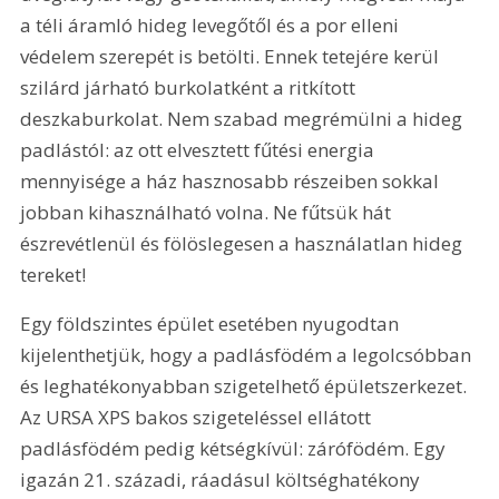
a téli áramló hideg levegőtől és a por elleni 
védelem szerepét is betölti. Ennek tetejére kerül 
szilárd járható burkolatként a ritkított 
deszkaburkolat. Nem szabad megrémülni a hideg 
padlástól: az ott elvesztett fűtési energia 
mennyisége a ház hasznosabb részeiben sokkal 
jobban kihasználható volna. Ne fűtsük hát 
észrevétlenül és fölöslegesen a használatlan hideg 
tereket!
Egy földszintes épület esetében nyugodtan 
kijelenthetjük, hogy a padlásfödém a legolcsóbban 
és leghatékonyabban szigetelhető épületszerkezet. 
Az URSA XPS bakos szigeteléssel ellátott 
padlásfödém pedig kétségkívül: zárófödém. Egy 
igazán 21. századi, ráadásul költséghatékony 