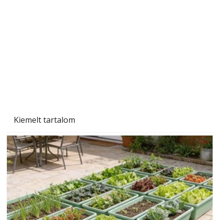
Tiszta homlokzat éveken át
Kiemelt tartalom