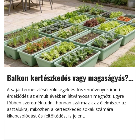
Balkon kertészkedés vagy magaságyás?
Helytakarékos kertészkedés
A saját termesztésű zöldségek és fűszernövények iránti
érdeklődés az elmúlt években látványosan megnőtt. Egyre
többen szeretnék tudni, honnan származik az élelmiszer az
l
asztalukra, miközben a kertészkedés sokak számára
kikapcsolódást és feltöltődést is jelent.
é
d