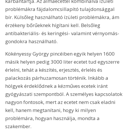
karbantartja. Az almaecettel kombinálva ízületi 
problémákra fájdalomcsillapító tulajdonsággal 
bír. Külsőleg használható ízületi problémákra, ám 
érzékeny bőrűeknek hígítani kell. Belsőleg 
antibakteriális- és keringési- valamint vérnyomás-
gondokra használható.
Kökényessy György pincéiben egyik helyen 1600 
másik helyen pedig 3000 liter ecetet tud egyszerre 
érlelni, tehát a készítés, erjesztés, érlelés és 
palackozás párhuzamosan történik. Inkább a 
hölgyek érdeklődnek a kézműves ecetek iránt 
gyógyászati szempontból. A személyes kapcsolatok 
nagyon fontosok, mert az ecetet nem csak eladni 
kell, hanem megtanítani, hogy ki milyen 
problémára, hogyan használja, mondta a 
szakember.