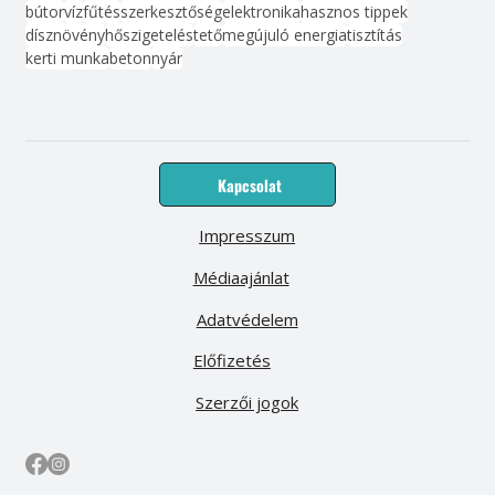
bútor
víz
fűtés
szerkesztőség
elektronika
hasznos tippek
dísznövény
hőszigetelés
tető
megújuló energia
tisztítás
kerti munka
beton
nyár
Kapcsolat
Impresszum
Médiaajánlat
Adatvédelem
Előfizetés
Szerzői jogok