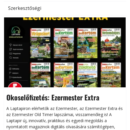
Szerkesztőségi
Okoselőfizetés: Ezermester Extra
A Laptapiron elérhetők az Ezermester, az Ezermester Extra és
az Ezermester Old Timer lapszámai, visszamenőleg is! A
Laptapir új, innovatív, praktikus és egyedi megoldás a
L
nyomtatott magazinok digitális olvasására számítógépen,