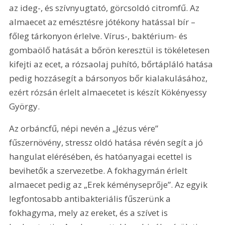
az ideg-, és szívnyugtató, görcsoldó citromfű. Az 
almaecet az emésztésre jótékony hatással bír – 
főleg tárkonyon érlelve. Vírus-, baktérium- és 
gombaölő hatását a bőrön keresztül is tökéletesen 
kifejti az ecet, a rózsaolaj puhító, bőrtápláló hatása 
pedig hozzásegít a bársonyos bőr kialakulásához, 
ezért rózsán érlelt almaecetet is készít Kökényessy 
György.
Az orbáncfű, népi nevén a „Jézus vére” 
fűszernövény, stressz oldó hatása révén segít a jó 
hangulat elérésében, és hatóanyagai ecettel is 
bevihetők a szervezetbe. A fokhagymán érlelt 
almaecet pedig az „Erek kéményseprője”. Az egyik 
legfontosabb antibakteriális fűszerünk a 
fokhagyma, mely az ereket, és a szívet is 