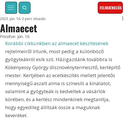
FELIRATKOZÁS
2023. jún. 16.
2 perc olvasás
Almaecet
Frissítve:
jún. 10.
Korábbi cikkünkben az almaecet készítésének
rejtelmeiről írtunk, most pedig a különböző 
gyógyteákról esik szó. Házigazdánk továbbra is 
Kökényessy György dísznövénytermesztő, kertépítő 
mester. Kertjében az ecetkészítés mellett jelentős 
mennyiségű aszalt alma is színesíti a kínálatot, 
valamint a gyógyteák is kedveltek a vásárlók 
körében, és a kertész mindenkinek megtanítja, 
hogy egyedileg állítsák össze a maguknak 
keveréket. 