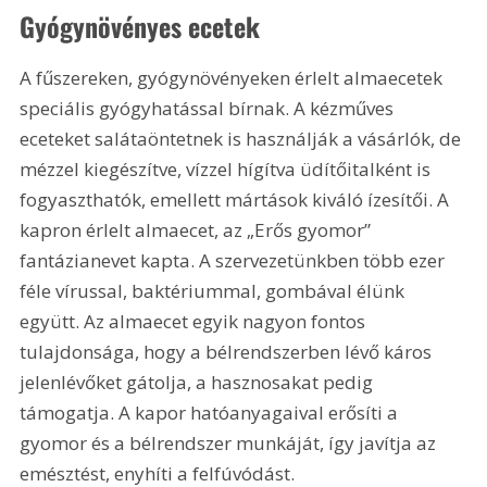
Gyógynövényes ecetek
A fűszereken, gyógynövényeken érlelt almaecetek 
speciális gyógyhatással bírnak. A kézműves 
eceteket salátaöntetnek is használják a vásárlók, de 
mézzel kiegészítve, vízzel hígítva üdítőitalként is 
fogyaszthatók, emellett mártások kiváló ízesítői. A 
kapron érlelt almaecet, az „Erős gyomor” 
fantázianevet kapta. A szervezetünkben több ezer 
féle vírussal, baktériummal, gombával élünk 
együtt. Az almaecet egyik nagyon fontos 
tulajdonsága, hogy a bélrendszerben lévő káros 
jelenlévőket gátolja, a hasznosakat pedig 
támogatja. A kapor hatóanyagaival erősíti a 
gyomor és a bélrendszer munkáját, így javítja az 
emésztést, enyhíti a felfúvódást.