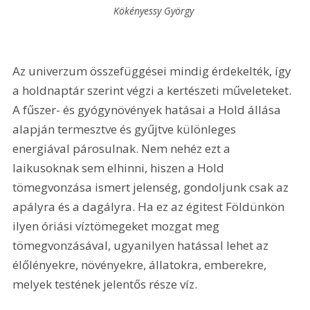
Kökényessy György 
Az univerzum összefüggései mindig érdekelték, így 
a holdnaptár szerint végzi a kertészeti műveleteket. 
A fűszer- és gyógynövények hatásai a Hold állása 
alapján termesztve és gyűjtve különleges 
energiával párosulnak. Nem nehéz ezt a 
laikusoknak sem elhinni, hiszen a Hold 
tömegvonzása ismert jelenség, gondoljunk csak az 
apályra és a dagályra. Ha ez az égitest Földünkön 
ilyen óriási víztömegeket mozgat meg 
tömegvonzásával, ugyanilyen hatással lehet az 
élőlényekre, növényekre, állatokra, emberekre, 
melyek testének jelentős része víz.