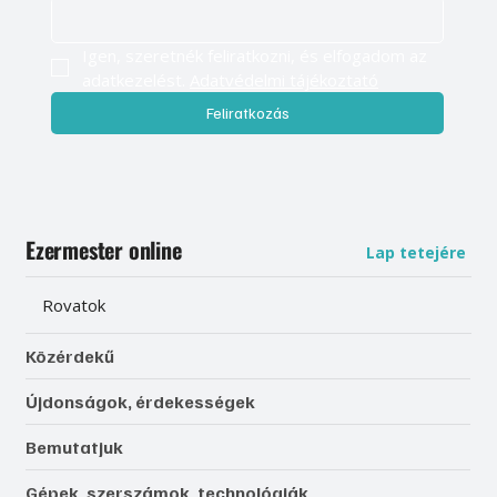
Igen, szeretnék feliratkozni, és elfogadom az 
adatkezelést. 
Adatvédelmi tájékoztató
Feliratkozás
Ezermester online
Lap tetejére
Rovatok
Közérdekű
Újdonságok, érdekességek
Bemutatjuk
Gépek, szerszámok, technológiák