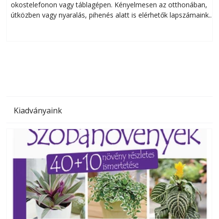
okostelefonon vagy táblagépen. Kényelmesen az otthonában,
útközben vagy nyaralás, pihenés alatt is elérhetők lapszámaink.
ú
Bárhol, bármikor, akár külföldön élve vagy dolgozva is
B
olvashatók az Ezermester lapszámai. A Laptapir kényelmes
megoldás, mert: – t
Kiadványaink