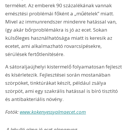
terméket. Az emberek 90 százalékának vannak 
emésztési problémái főként a „műételek” miatt. 
Mivel az immunrendszer mindenre hatással van, 
így akár bőrproblémákra is jó az ecet. Sokan 
külsőleges használhatósága miatt is keresik az 
ecetet, ami alkalmazható rovarcsípésekre, 
sérülések fertőtlenítésére. 
A sátoraljaújhelyi kistermelő folyamatosan fejleszt 
és kísérletezik. Fejlesztései során mostanában 
szörpöket, tinktúrákat készít, például zsálya 
szörpöt, ami egy szakrális hatással is bíró tisztító 
és antibakteriális növény.
Fotók: 
www.kokenyessyalmaecet.com
 A lehulló alma jó ecet alapanyag