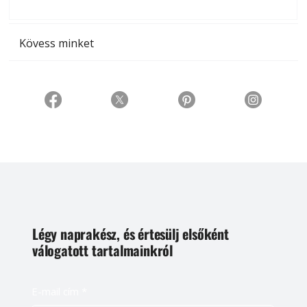
t
Kövess minket
Légy naprakész, és értesülj elsőként
válogatott tartalmainkról
E-mail cím
*