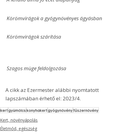
 Körömvirágok a gyógynövényes ágyásban
 Körömvirágok szárítása
 Szagos müge feldolgozása
A cikk az Ezermester alábbi nyomtatott 
lapszámában érhető el: 2023/4.
kert
gyümölcs
konyhakert
gyógynövény
fűszernövény
Kert, növényápolás
Életmód, egészség