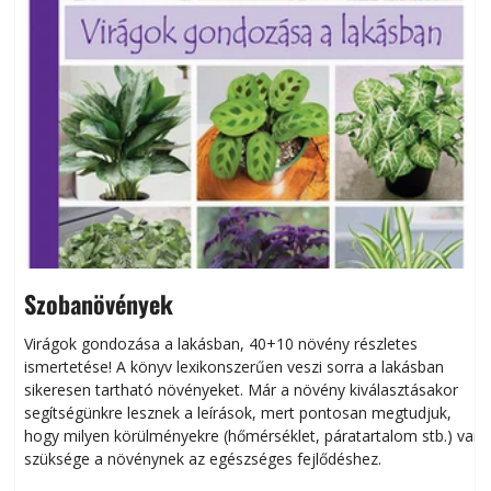
Szobanövények
Virágok gondozása a lakásban, 40+10 növény részletes
ismertetése! A könyv lexikonszerűen veszi sorra a lakásban
s
sikeresen tart­ha­tó növényeket. Már a növény kiválasztásakor
h
segítségünkre lesznek a leírások, mert pontosan megtudjuk,
k
hogy milyen körülményekre (hőmérséklet, páratartalom stb.) van
szüksége a növénynek az egészséges fejlődéshez.