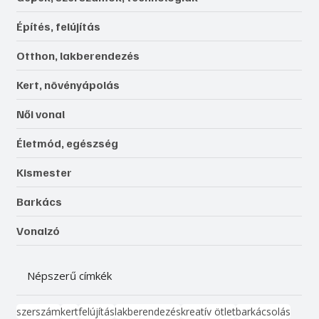
Építés, felújítás
Otthon, lakberendezés
Kert, növényápolás
Női vonal
Életmód, egészség
Kismester
Barkács
Vonalzó
Népszerű címkék
szerszám
kert
felújítás
lakberendezés
kreatív ötlet
barkácsolás