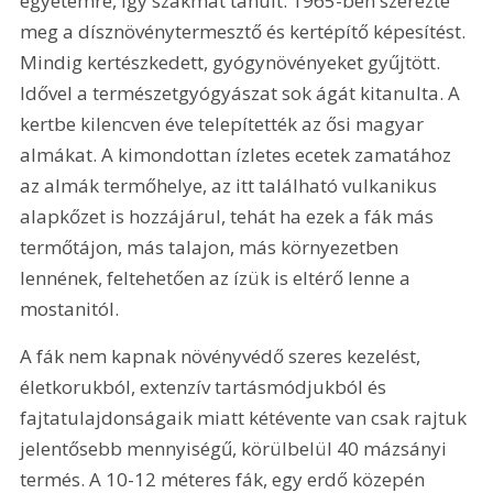
egyetemre, így szakmát tanult. 1965-ben szerezte 
meg a dísznövénytermesztő és kertépítő képesítést. 
Mindig kertészkedett, gyógynövényeket gyűjtött. 
Idővel a természetgyógyászat sok ágát kitanulta. A 
kertbe kilencven éve telepítették az ősi magyar 
almákat. A kimondottan ízletes ecetek zamatához 
az almák termőhelye, az itt található vulkanikus 
alapkőzet is hozzájárul, tehát ha ezek a fák más 
termőtájon, más talajon, más környezetben 
lennének, feltehetően az ízük is eltérő lenne a 
mostanitól.
A fák nem kapnak növényvédő szeres kezelést, 
életkorukból, extenzív tartásmódjukból és 
fajtatulajdonságaik miatt kétévente van csak rajtuk 
jelentősebb mennyiségű, körülbelül 40 mázsányi 
termés. A 10-12 méteres fák, egy erdő közepén 