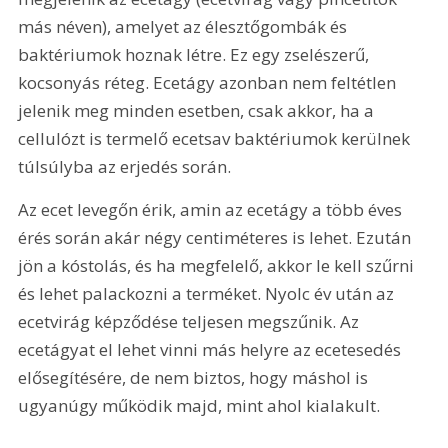
más néven), amelyet az élesztőgombák és 
baktériumok hoznak létre. Ez egy zselészerű, 
kocsonyás réteg. Ecetágy azonban nem feltétlen 
jelenik meg minden esetben, csak akkor, ha a 
cellulózt is termelő ecetsav baktériumok kerülnek 
túlsúlyba az erjedés során.
Az ecet levegőn érik, amin az ecetágy a több éves 
érés során akár négy centiméteres is lehet. Ezután 
jön a kóstolás, és ha megfelelő, akkor le kell szűrni 
és lehet palackozni a terméket. Nyolc év után az 
ecetvirág képződése teljesen megszűnik. Az 
ecetágyat el lehet vinni más helyre az ecetesedés 
elősegítésére, de nem biztos, hogy máshol is 
ugyanúgy működik majd, mint ahol kialakult.