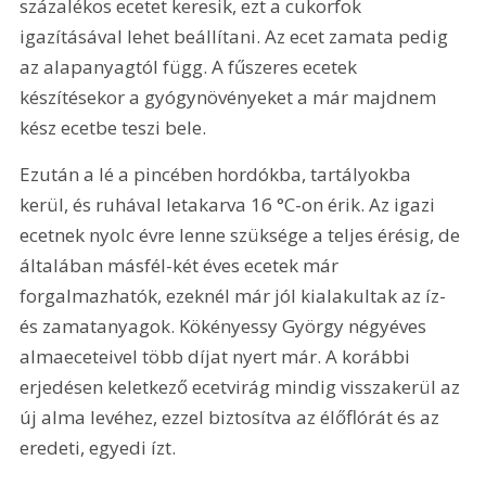
százalékos ecetet keresik, ezt a cukorfok 
igazításával lehet beállítani. Az ecet zamata pedig 
az alapanyagtól függ. A fűszeres ecetek 
készítésekor a gyógynövényeket a már majdnem 
kész ecetbe teszi bele.
Ezután a lé a pincében hordókba, tartályokba 
kerül, és ruhával letakarva 16 °C-on érik. Az igazi 
ecetnek nyolc évre lenne szüksége a teljes érésig, de 
általában másfél-két éves ecetek már 
forgalmazhatók, ezeknél már jól kialakultak az íz- 
és zamatanyagok. Kökényessy György négyéves 
almaeceteivel több díjat nyert már. A korábbi 
erjedésen keletkező ecetvirág mindig visszakerül az 
új alma levéhez, ezzel biztosítva az élőflórát és az 
eredeti, egyedi ízt.