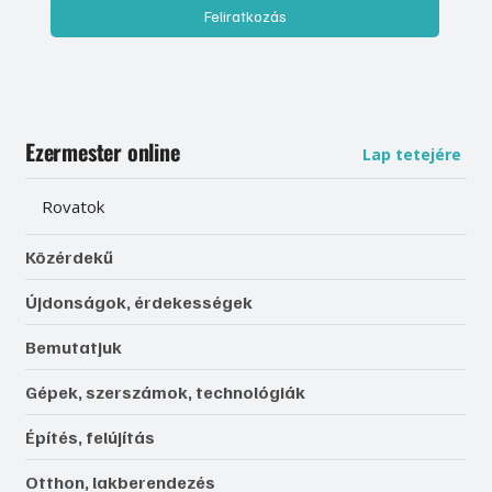
Feliratkozás
Ezermester online
Lap tetejére
Rovatok
Közérdekű
Újdonságok, érdekességek
Bemutatjuk
Gépek, szerszámok, technológiák
Építés, felújítás
Otthon, lakberendezés