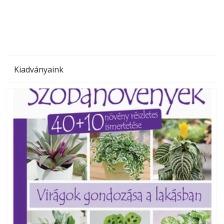
megoldás, mert: – t
Kiadványaink