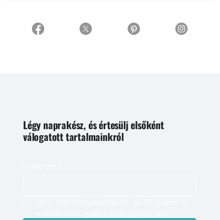
Légy naprakész, és értesülj elsőként
válogatott tartalmainkról
E-mail cím
*
Igen, szeretnék feliratkozni, és elfogadom az 
adatkezelést. 
Adatvédelmi tájékoztató