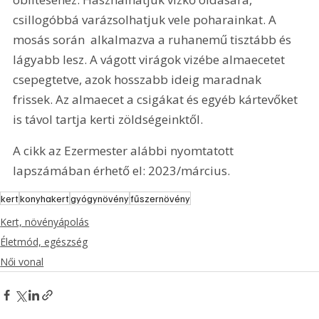
csillogóbbá varázsolhatjuk vele poharainkat. A 
mosás során  alkalmazva a ruhanemű tisztább és 
lágyabb lesz. A vágott virágok vizébe almaecetet 
csepegtetve, azok hosszabb ideig maradnak 
frissek. Az almaecet a csigákat és egyéb kártevőket 
is távol tartja kerti zöldségeinktől.
A cikk az Ezermester alábbi nyomtatott 
lapszámában érhető el: 2023/március.
kert
konyhakert
gyógynövény
fűszernövény
Kert, növényápolás
Életmód, egészség
Női vonal