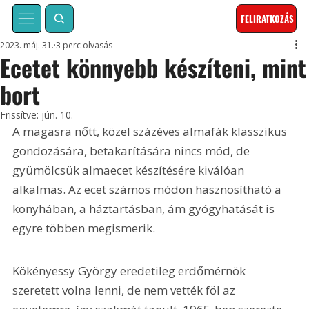
FELIRATKOZÁS
2023. máj. 31.
3 perc olvasás
Ecetet könnyebb készíteni, mint
bort
Frissítve:
jún. 10.
A magasra nőtt, közel százéves almafák klasszikus 
gondozására, betakarítására nincs mód, de 
gyümölcsük almaecet készítésére kiválóan 
alkalmas. Az ecet számos módon hasznosítható a 
konyhában, a háztartásban, ám gyógyhatását is 
egyre többen megismerik.
Kökényessy György eredetileg erdőmérnök 
szeretett volna lenni, de nem vették föl az 