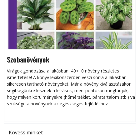
Szobanövények
Virágok gondozása a lakásban, 40+10 növény részletes
ismertetése! A könyv lexikonszerűen veszi sorra a lakásban
s
sikeresen tart­ha­tó növényeket. Már a növény kiválasztásakor
h
segítségünkre lesznek a leírások, mert pontosan megtudjuk,
k
hogy milyen körülményekre (hőmérséklet, páratartalom stb.) van
szüksége a növénynek az egészséges fejlődéshez.
t
Kövess minket