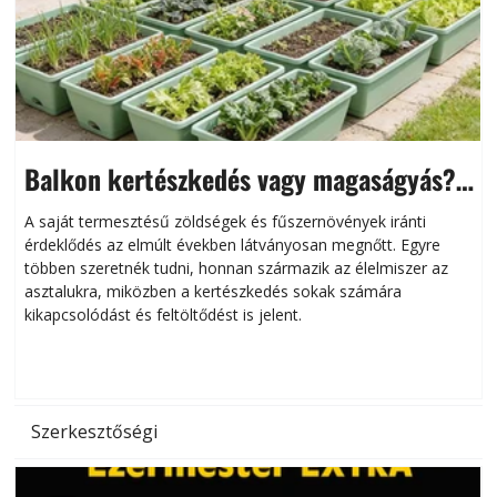
Balkon kertészkedés vagy magaságyás?
Helytakarékos kertészkedés
A saját termesztésű zöldségek és fűszernövények iránti
érdeklődés az elmúlt években látványosan megnőtt. Egyre
többen szeretnék tudni, honnan származik az élelmiszer az
l
asztalukra, miközben a kertészkedés sokak számára
kikapcsolódást és feltöltődést is jelent.
é
d
Szerkesztőségi