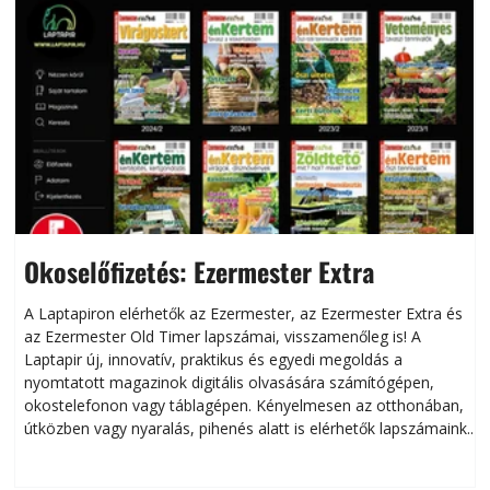
Okoselőfizetés: Ezermester Extra
A Laptapiron elérhetők az Ezermester, az Ezermester Extra és
az Ezermester Old Timer lapszámai, visszamenőleg is! A
Laptapir új, innovatív, praktikus és egyedi megoldás a
L
nyomtatott magazinok digitális olvasására számítógépen,
okostelefonon vagy táblagépen. Kényelmesen az otthonában,
útközben vagy nyaralás, pihenés alatt is elérhetők lapszámaink.
ú
Bárhol, bármikor, akár külföldön élve vagy dolgozva is
B
olvashatók az Ezermester lapszámai. A Laptapir kényelmes