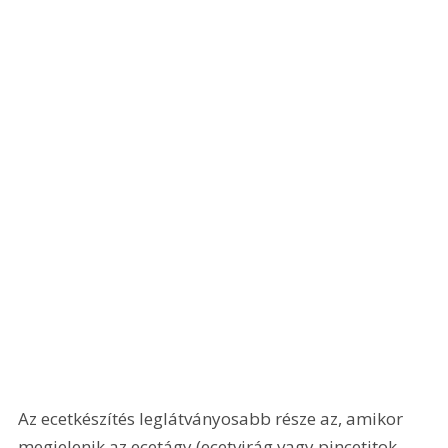
Az ecetkészítés leglátványosabb része az, amikor 
megjelenik az ecetágy (ecetvirág vagy pincetitok 