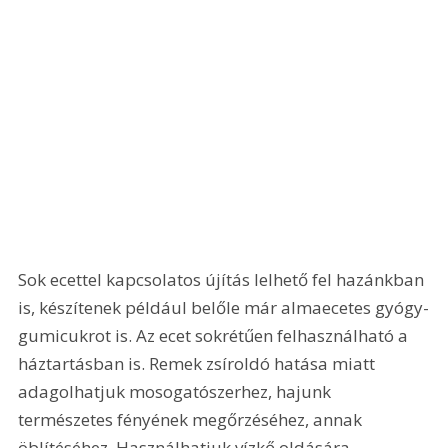
Sok ecettel kapcsolatos újítás lelhető fel hazánkban 
is, készítenek például belőle már almaecetes gyógy-
gumicukrot is. Az ecet sokrétűen felhasználható a 
háztartásban is. Remek zsíroldó hatása miatt 
adagolhatjuk mosogatószerhez, hajunk 
természetes fényének megőrzéséhez, annak 
öblítéséhez. Használhatjuk vízkő oldására, 