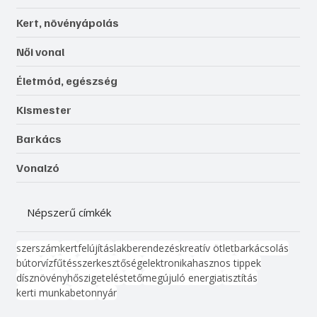
Kert, növényápolás
Női vonal
Életmód, egészség
Kismester
Barkács
Vonalzó
Népszerű címkék
szerszám
kert
felújítás
lakberendezés
kreatív ötlet
barkácsolás
bútor
víz
fűtés
szerkesztőség
elektronika
hasznos tippek
dísznövény
hőszigetelés
tető
megújuló energia
tisztítás
kerti munka
beton
nyár