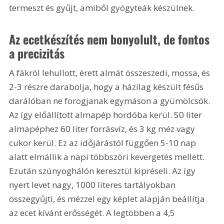
termeszt és gyűjt, amiből gyógyteák készülnek.
Az ecetkészítés nem bonyolult, de fontos 
a precizitás
A fákról lehullott, érett almát összeszedi, mossa, és 
2-3 részre darabolja, hogy a házilag készült fésűs 
darálóban ne forogjanak egymáson a gyümölcsök. 
Az így előállított almapép hordóba kerül. 50 liter 
almapéphez 60 liter forrásvíz, és 3 kg méz vagy 
cukor kerül. Ez az időjárástól függően 5-10 nap 
alatt elmállik a napi többszöri kevergetés mellett. 
Ezután szúnyoghálón keresztül kipréseli. Az így 
nyert levet nagy, 1000 literes tartályokban 
összegyűjti, és mézzel egy képlet alapján beállítja 
az ecet kívánt erősségét. A legtöbben a 4,5 