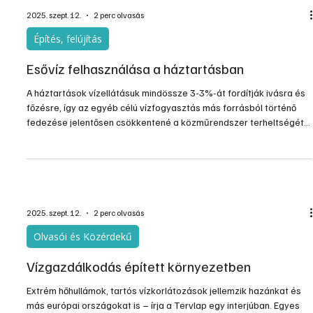
Vízakkumulátor
Kínai tudósok bemutattak egy nem mérgező, víz alapú
akkumulátort, amely több mint 120 000 ciklust tesz lehetővé a
lítium-ion rendszerek tűzveszélye nélkül. A jelenlegi vizes
akkumulátor-rendszerekhez képest az új akku kivételes hosszú
távú ciklikus stabilitást és környezetbarát jelleget biztosít
semleges körülmények között.
2025. szept. 22.
4 perc olvasás
Építés, felújítás
Az esővíz gyűjtése, tárolása és kezelése
Az esővíz elvezetése és későbbi felhasználásig való tárolása egy
pénztárcabarát és hasznos lehetőséget jelent a lakossági
vízellátás szempontjából. Fontos tudatosítani az emberekben,
főként azokban, akik családi házban laknak vagy építkezés előtt
állnak, hogy a közművektől eltérően a jó minőségű csapadékvíz