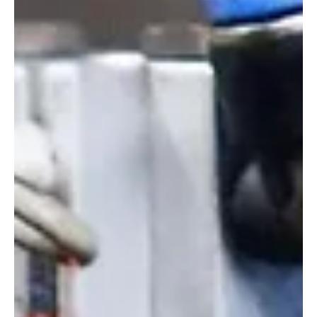
megoldás éri meg jobban a kert öntözéséhez?
Fúrass egy kutat, és attól kezdve ingyen kapod a vizet – korlátlan
mennyiségben, és még engedélyt sem kell kérni hozzá. Így szól a
leegyszerűsített jó tanács, de vajon mennyi az igazság benne? A
kertes házak tulajdonosai számára előbb-utóbb felmerül a kérdés:
hogyan lehet gazdaságosabban megoldani a kert öntözését? A
nyári hónapokban egy nagyobb gyep, veteményes vagy díszkert
jelentős mennyiségű vizet igényel, ami a vezetékes víz használata
esetén komoly költségeket eredménye