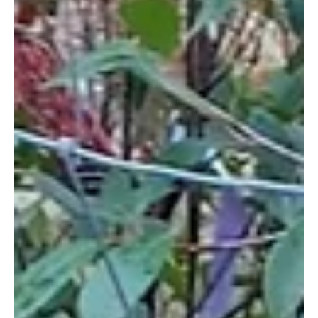
jelentősen csökkenthetők. A nagyüzemi mezőgazdaságban
biológiai, ökológiai, termesztéstechnológiai és gazdasági
módszereket is alkalmaznak, ezek közül azonban számos
megoldás a házikertben is eredményesen használható.