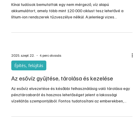
jún. 4.
1 perc olvasás
Újdonságok, érdekességek