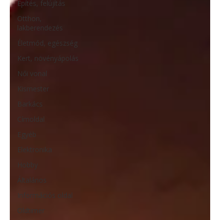
Építés, felújítás
Otthon,
lakberendezés
Életmód, egészség
Kert, növényápolás
Női vonal
Kismester
Barkács
Címoldal
Egyéb
Elektronika
Hobby
Általános
Információs oldal
Oldtimer