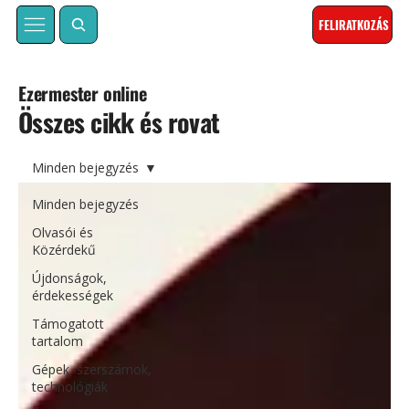
FELIRATKOZÁS
Ezermester online
Összes cikk és rovat
Minden bejegyzés
Minden bejegyzés
Olvasói és
Közérdekű
Újdonságok,
érdekességek
Támogatott
tartalom
Gépek, szerszámok,
technológiák