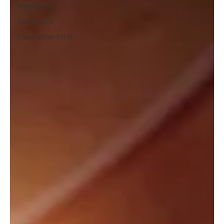
Kiadványok
Szerkesztői
Ezermester Extra