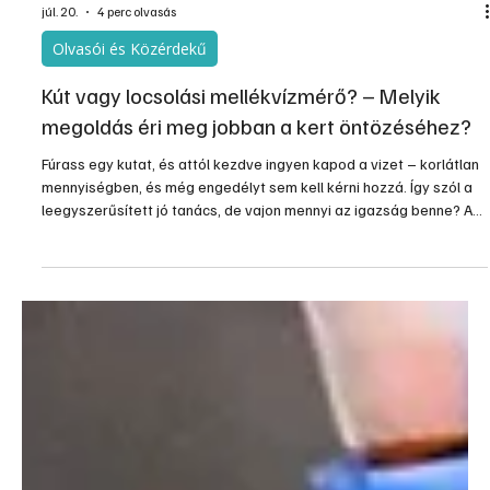
júl. 20.
4 perc olvasás
Olvasói és Közérdekű
Kút vagy locsolási mellékvízmérő? – Melyik