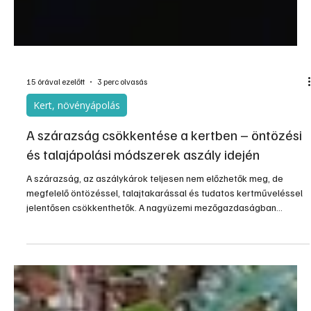
15 órával ezelőtt
3 perc olvasás
Kert, növényápolás
A szárazság csökkentése a kertben – öntözési
és talajápolási módszerek aszály idején
A szárazság, az aszálykárok teljesen nem előzhetők meg, de
megfelelő öntözéssel, talajtakarással és tudatos kertműveléssel