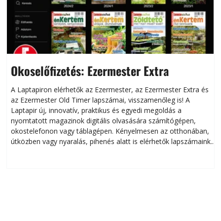
Okoselőfizetés: Ezermester Extra
A Laptapiron elérhetők az Ezermester, az Ezermester Extra és
az Ezermester Old Timer lapszámai, visszamenőleg is! A
Laptapir új, innovatív, praktikus és egyedi megoldás a
L
nyomtatott magazinok digitális olvasására számítógépen,
okostelefonon vagy táblagépen. Kényelmesen az otthonában,
útközben vagy nyaralás, pihenés alatt is elérhetők lapszámaink.
ú
Bárhol, bármikor, akár külföldön élve vagy dolgozva is
B
olvashatók az Ezermester lapszámai. A Laptapir kényelmes
megoldás, mert: – t