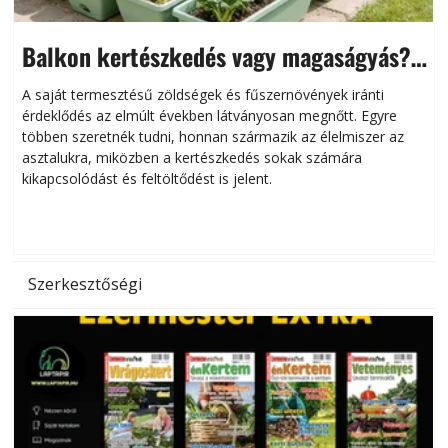
Balkon kertészkedés vagy magaságyás?
Helytakarékos kertészkedés
A saját termesztésű zöldségek és fűszernövények iránti
érdeklődés az elmúlt években látványosan megnőtt. Egyre
többen szeretnék tudni, honnan származik az élelmiszer az
l
asztalukra, miközben a kertészkedés sokak számára
kikapcsolódást és feltöltődést is jelent.
é
d
Szerkesztőségi