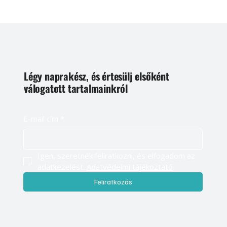
Légy naprakész, és értesülj elsőként
válogatott tartalmainkról
E-mail cím
*
Igen, szeretnék feliratkozni, és elfogadom az 
adatkezelést. 
Adatvédelmi tájékoztató
Feliratkozás