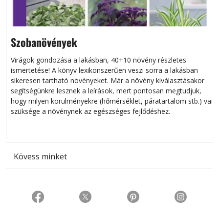
Szobanövények
Virágok gondozása a lakásban, 40+10 növény részletes
ismertetése! A könyv lexikonszerűen veszi sorra a lakásban
s
sikeresen tart­ha­tó növényeket. Már a növény kiválasztásakor
h
segítségünkre lesznek a leírások, mert pontosan megtudjuk,
k
hogy milyen körülményekre (hőmérséklet, páratartalom stb.) van
szüksége a növénynek az egészséges fejlődéshez.
t
Kövess minket