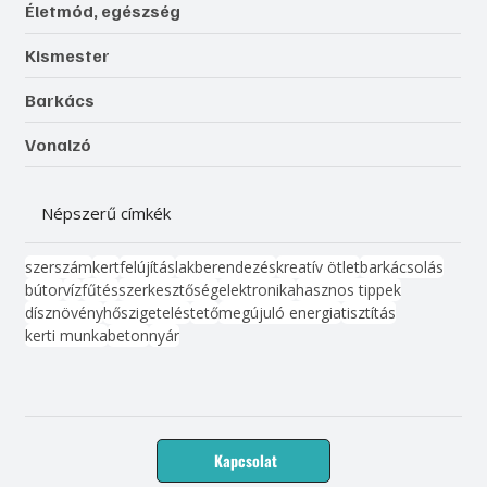
Életmód, egészség
Kismester
Barkács
Vonalzó
Népszerű címkék
szerszám
kert
felújítás
lakberendezés
kreatív ötlet
barkácsolás
bútor
víz
fűtés
szerkesztőség
elektronika
hasznos tippek
dísznövény
hőszigetelés
tető
megújuló energia
tisztítás
kerti munka
beton
nyár
Kapcsolat