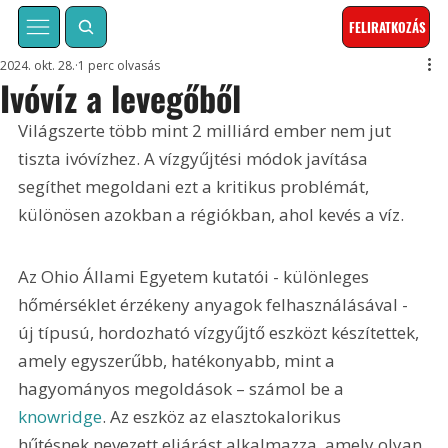
FELIRATKOZÁS
2024. okt. 28.
1 perc olvasás
Ivóvíz a levegőből
Világszerte több mint 2 milliárd ember nem jut 
tiszta ivóvízhez. A vízgyűjtési módok javítása 
segíthet megoldani ezt a kritikus problémát, 
különösen azokban a régiókban, ahol kevés a víz.
Az Ohio Állami Egyetem kutatói - különleges 
hőmérséklet érzékeny anyagok felhasználásával - 
új típusú, hordozható vízgyűjtő eszközt készítettek, 
amely egyszerűbb, hatékonyabb, mint a 
hagyományos megoldások – számol be a 
knowridge
. Az eszköz az elasztokalorikus 
hűtésnek nevezett eljárást alkalmazza, amely olyan 