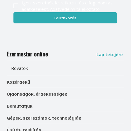
Igen, szeretnék feliratkozni, és elfogadom az 
adatkezelést. 
Adatvédelmi tájékoztató
Feliratkozás
Ezermester online
Lap tetejére
Rovatok
Közérdekű
Újdonságok, érdekességek
Bemutatjuk
Gépek, szerszámok, technológiák
Építés, felújítás