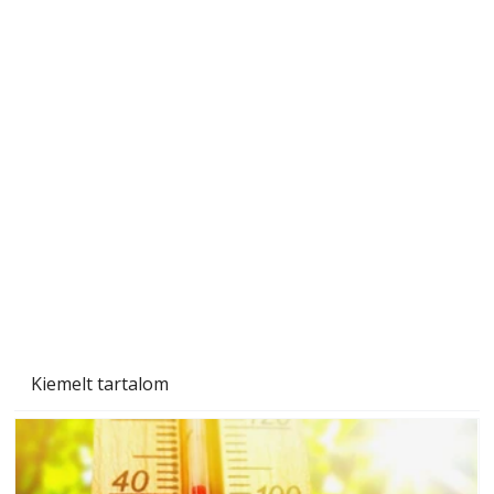
Betonjárda készítése lépésről lépésre – így
készül tartós betonburkolat
Kiemelt tartalom