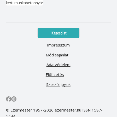
kerti munka
beton
nyár
Kapcsolat
Impresszum
Médiaajánlat
Adatvédelem
Előfizetés
Szerzői jogok
© Ezermester 1957-2026 ezermester.hu ISSN 1587-
1444