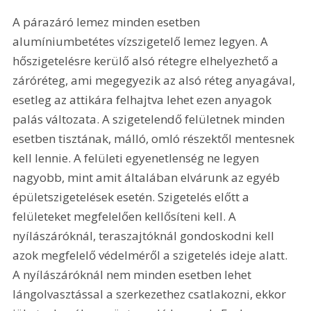
A párazáró lemez minden esetben 
alumíniumbetétes vízszigetelő lemez legyen. A 
hőszigetelésre kerülő alsó rétegre elhelyezhető a 
záróréteg, ami megegyezik az alsó réteg anyagával, 
esetleg az attikára felhajtva lehet ezen anyagok 
palás változata. A szigetelendő felületnek minden 
esetben tisztának, málló, omló részektől mentesnek 
kell lennie. A felületi egyenetlenség ne legyen 
nagyobb, mint amit általában elvárunk az egyéb 
épületszigetelések esetén. Szigetelés előtt a 
felületeket megfelelően kellősíteni kell. A 
nyílászáróknál, teraszajtóknál gondoskodni kell 
azok megfelelő védelméről a szigetelés ideje alatt. 
A nyílászáróknál nem minden esetben lehet 
lángolvasztással a szerkezethez csatlakozni, ekkor 