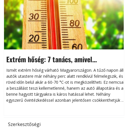
Extrém hőség: 7 tanács, amivel
megóvhatjuk autónkat a nyári károktól
Ismét extrém hőség várható Magyarországon. A tűző napon álló
autók utastere már néhány perc alatt rendkívül felmelegszik, és
rövid időn belül akár a 60-70 °C-ot is megközelítheti. Ez nemcsak
n
a beszállást teszi kellemetlenné, hanem az autó állapotára és a
benne hagyott tárgyakra is káros hatással lehet. Néhány
egyszerű óvintézkedéssel azonban jelentősen csökkenthetjük a
hőség káros hatásait.
l
Szerkesztőségi