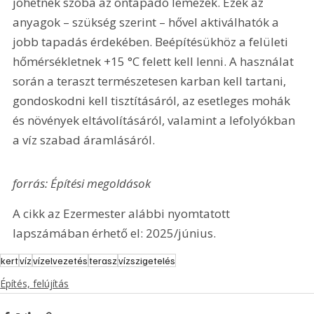
jöhetnek szóba az öntapadó lemezek. Ezek az 
anyagok – szükség szerint – hővel aktiválhatók a 
jobb tapadás érdekében. Beépítésükhöz a felületi 
hőmérsékletnek +15 °C felett kell lenni. A használat 
során a teraszt természetesen karban kell tartani, 
gondoskodni kell tisztításáról, az esetleges mohák 
és növények eltávolításáról, valamint a lefolyókban 
a víz szabad áramlásáról.
forrás: Építési megoldások
A cikk az Ezermester alábbi nyomtatott 
lapszámában érhető el: 2025/június.
kert
víz
vízelvezetés
terasz
vízszigetelés
Építés, felújítás