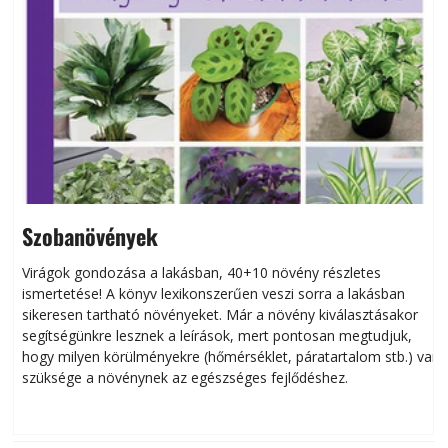
Szobanövények
Virágok gondozása a lakásban, 40+10 növény részletes
ismertetése! A könyv lexikonszerűen veszi sorra a lakásban
s
sikeresen tart­ha­tó növényeket. Már a növény kiválasztásakor
h
segítségünkre lesznek a leírások, mert pontosan megtudjuk,
k
hogy milyen körülményekre (hőmérséklet, páratartalom stb.) van
szüksége a növénynek az egészséges fejlődéshez.
t