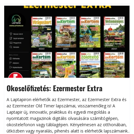
Okoselőfizetés: Ezermester Extra
A Laptapiron elérhetők az Ezermester, az Ezermester Extra és
az Ezermester Old Timer lapszámai, visszamenőleg is! A
Laptapir új, innovatív, praktikus és egyedi megoldás a
L
nyomtatott magazinok digitális olvasására számítógépen,
okostelefonon vagy táblagépen. Kényelmesen az otthonában,
útközben vagy nyaralás, pihenés alatt is elérhetők lapszámaink.
ú