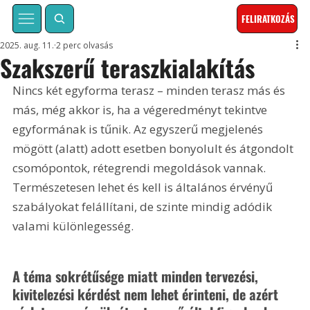
FELIRATKOZÁS
2025. aug. 11.
2 perc olvasás
Szakszerű teraszkialakítás
Nincs két egyforma terasz – minden terasz más és 
más, még akkor is, ha a végeredményt tekintve 
egyformának is tűnik. Az egyszerű megjelenés 
mögött (alatt) adott esetben bonyolult és átgondolt 
csomópontok, rétegrendi megoldások vannak. 
Természetesen lehet és kell is általános érvényű 
szabályokat felállítani, de szinte mindig adódik 
valami különlegesség.
A téma sokrétűsége miatt minden tervezési, 
kivitelezési kérdést nem lehet érinteni, de azért 