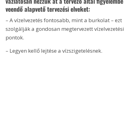
vázlatosan nézzük át a tervező által figyelembe 
veendő alapvető tervezési elveket:
– A vízelvezetés fontosabb, mint a burkolat – ezt 
szolgálják a gondosan megtervezett vízelvezetési 
pontok.
– Legyen kellő lejtése a vízszigetelésnek.