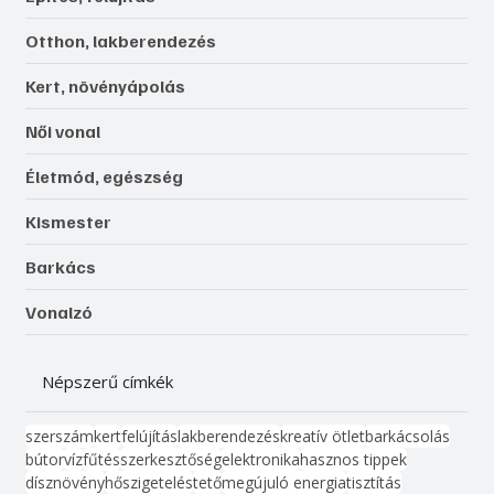
Otthon, lakberendezés
Kert, növényápolás
Női vonal
Életmód, egészség
Kismester
Barkács
Vonalzó
Népszerű címkék
szerszám
kert
felújítás
lakberendezés
kreatív ötlet
barkácsolás
bútor
víz
fűtés
szerkesztőség
elektronika
hasznos tippek
dísznövény
hőszigetelés
tető
megújuló energia
tisztítás