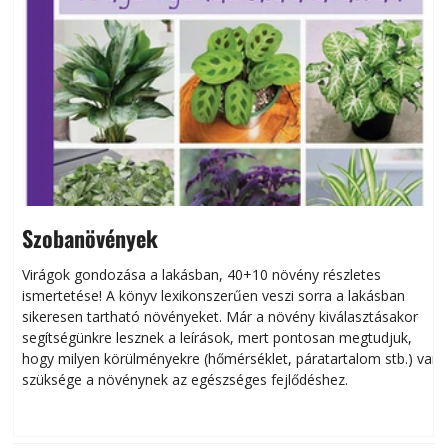
Szobanövények
Virágok gondozása a lakásban, 40+10 növény részletes
ismertetése! A könyv lexikonszerűen veszi sorra a lakásban
s
sikeresen tart­ha­tó növényeket. Már a növény kiválasztásakor
h
segítségünkre lesznek a leírások, mert pontosan megtudjuk,
k
hogy milyen körülményekre (hőmérséklet, páratartalom stb.) van
szüksége a növénynek az egészséges fejlődéshez.
t