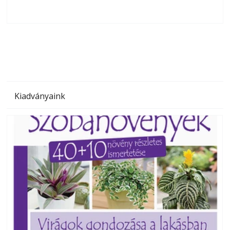
Bárhol, bármikor, akár külföldön élve vagy dolgozva is
B
olvashatók az Ezermester lapszámai. A Laptapir kényelmes
megoldás, mert: – t
Kiadványaink