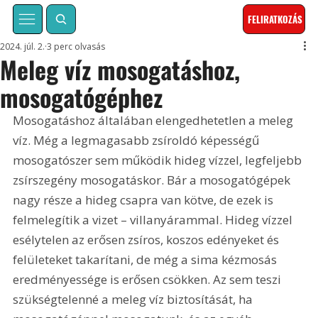
FELIRATKOZÁS
2024. júl. 2.
3 perc olvasás
Meleg víz mosogatáshoz,
mosogatógéphez
Mosogatáshoz általában elengedhetetlen a meleg 
víz. Még a legmagasabb zsíroldó képességű 
mosogatószer sem működik hideg vízzel, legfeljebb 
zsírszegény mosogatáskor. Bár a mosogatógépek 
nagy része a hideg csapra van kötve, de ezek is 
felmelegítik a vizet – villanyárammal. Hideg vízzel 
esélytelen az erősen zsíros, koszos edényeket és 
felületeket takarítani, de még a sima kézmosás 
eredményessége is erősen csökken. Az sem teszi 
szükségtelenné a meleg víz biztosítását, ha 