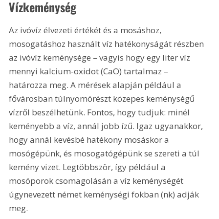
Vízkeménység
Az ivóvíz élvezeti értékét és a mosáshoz, 
mosogatáshoz használt víz hatékonyságát részben 
az ivóvíz keménysége – vagyis hogy egy liter víz 
mennyi kalcium-oxidot (CaO) tartalmaz – 
határozza meg. A mérések alapján például a 
fővárosban túlnyomórészt közepes keménységű 
vízről beszélhetünk. Fontos, hogy tudjuk: minél 
keményebb a víz, annál jobb ízű. Igaz ugyanakkor, 
hogy annál kevésbé hatékony mosáskor a 
mosógépünk, és mosogatógépünk se szereti a túl 
kemény vizet. Legtöbbször, így például a 
mosóporok csomagolásán a víz keménységét 
úgynevezett német keménységi fokban (nk) adják 
meg.