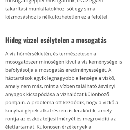
mosogatógéppel mosogatunk, és az egyéb 
takarítási munkálatokhoz, sőt egy sima 
kézmosáshoz is nélkülözhetetlen ez a feltétel.
Hideg vízzel esélytelen a mosogatás
A víz hőmérsékletén, és természetesen a 
mosogatószer minőségén kívül a víz keménysége is 
befolyásolja a mosogatás eredményességét. A 
háztartások egyik legnagyobb ellensége a vízkő, 
amely nem más, mint a vízben található ásványi 
anyagok kicsapódása a vízhálózat különböző 
pontjain. A probléma ott kezdődik, hogy a vízkő a 
konyhai gépek alkatrészein is lerakódik, amely 
rontja az eszköz teljesítményét és megrövidíti az 
élettartamát. Különösen érzékenyek a 