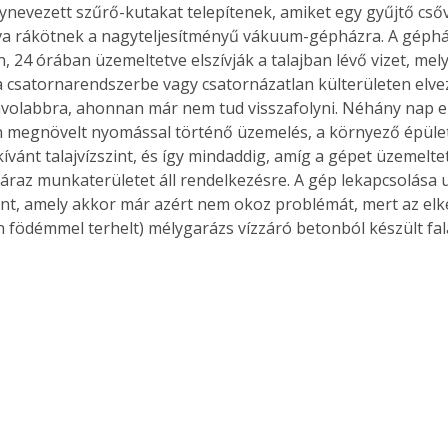
nevezett szűrő-kutakat telepítenek, amiket egy gyűjtő cső
va rákötnek a nagyteljesítményű vákuum-gépházra. A géphá
, 24 órában üzemeltetve elszívják a talajban lévő vizet, mel
 csatornarendszerbe vagy csatornázatlan külterületen elve
ávolabbra, ahonnan már nem tud visszafolyni. Néhány nap e
n megnövelt nyomással történő üzemelés, a környező épüle
kívánt talajvízszint, és így mindaddig, amíg a gépet üzemeltet
áraz munkaterületet áll rendelkezésre. A gép lekapcsolása ut
zint, amely akkor már azért nem okoz problémát, mert az elké
en födémmel terhelt) mélygarázs vízzáró betonból készült fal
ertben,
Gyógyító növények: a
sban
természet kincsei az