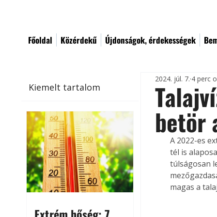
Főoldal
Közérdekű
Újdonságok, érdekességek
Bem
2024. júl. 7.
4 perc 
Talajv
Kiemelt tartalom
betör 
A 2022-es ex
tél is alapos
túlságosan l
mezőgazdaság
magas a tala
Extrém hőség: 7