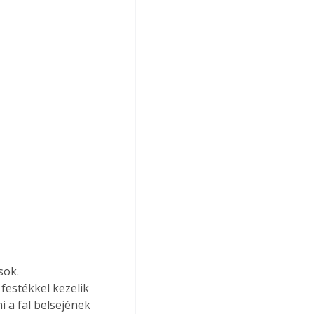
sok. 
festékkel kezelik 
i a fal belsejének 