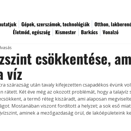
utatjuk
Gépek, szerszámok, technológiák
Otthon, lakberen
Életmód, egészség
Kismester
Barkács
Vonalzó
olvasás
ízszint csökkentése, a
a víz
tra szárazság után tavaly kifejezetten csapadékos évünk volt
an rátett. Két éve még az okozott problémát, hogy a talajvíz s
ecsökkent, a termő réteg kiszáradt, ami alaposan megviselte
ot. Mostanában viszont fordított a helyzet; a sok eső miat
jvízszint, aminek a mezőgazdaság örül, de lakóépületeink k