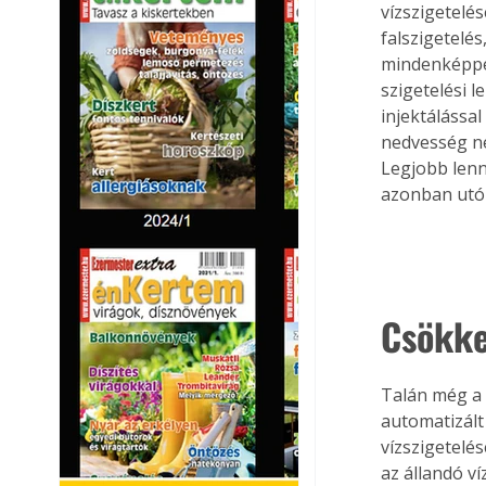
vízszigetelé
falszigetelés
mindenképpen
szigetelési 
injektálássa
nedvesség ne
Legjobb lenne
azonban utól
Csökke
Talán még a 
automatizált 
vízszigetel
az állandó v