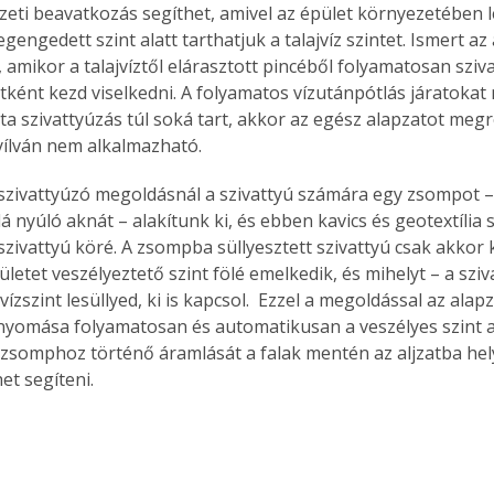
zeti beavatkozás segíthet, amivel az épület környezetében 
egengedett szint alatt tarthatjuk a talajvíz szintet. Ismert az 
amikor a talajvíztől elárasztott pincéből folyamatosan sziva
útként kezd viselkedni. A folyamatos vízutánpótlás járatokat
Együtt jobban megéri!
jta szivattyúzás túl soká tart, akkor az egész alapzatot meg
Bővebb információ itt!
ílván nem alkalmazható.
k az
Együtt jobban megéri! A
mester
könyvek tetszőleges
szivattyúzó megoldásnál a szivattyú számára egy zsompot – 
er Old
párosítással kedvezményes
alá nyúló aknát – alakítunk ki, és ebben kavics és geotextília
áron, 0 Ft postaköltséggel
szivattyú köré. A zsompba süllyesztett szivattyú csak akkor k
ptapir új,
megrendelhetők!
pületet veszélyeztető szint fölé emelkedik, és mihelyt – a sziv
és egyedi
vízszint lesüllyed, ki is kapcsol.  Ezzel a megoldással az alap
tt
lvasására
t nyomása folyamatosan és automatikusan a veszélyes szint al
elefonon
a zsomphoz történő áramlását a falak mentén az aljzatba hel
nyelmesen
et segíteni.
ben vagy
t is
. Bárhol,
ön élve
ashatók az