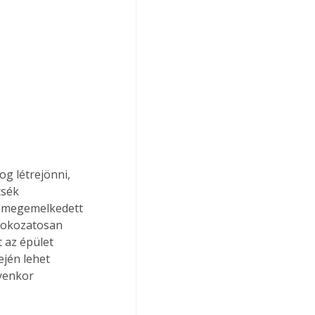
g létrejönni, 
sék 
n megemelkedett 
fokozatosan 
 az épület 
jén lehet 
yenkor 