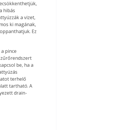
lecsökkenthetjük, 
a hibás 
ttyúzzák a vizet, 
 mos ki magának, 
roppanthatjuk. Ez 
a pince 
 szűrőrendszert 
apcsol be, ha a 
attyúzás 
zatot terhelő 
att tartható. A 
yezett drain-