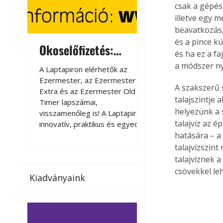
csak a gépés
illetve egy m
beavatkozás, 
és a pince k
Okoselőfizetés:
Okoselőfizetés
és ha ez a fa
Ezermester Extra
a módszer ny
A Laptapiron elérhetők az
A Laptapiron elérhető
Ezermester, az Ezermester
Ezermester, az Ezer
A szakszerű 
Extra és az Ezermester Old
Extra és az Ezermest
talajszintje 
Timer lapszámai,
Timer lapszámai,
helyezünk a 
visszamenőleg is! A Laptapir új,
visszamenőleg is! A La
talajvíz az é
innovatív, praktikus és egyedi
innovatív, praktikus 
hatására – a 
megoldás a nyomtatott
megoldás a nyomtato
magazinok digitális olvasására
magazinok digitális o
talajvízszin
számítógépen, okostelefonon
számítógépen, okost
talajvíznek 
vagy táblagépen. Kényelmesen
vagy táblagépen. Ké
csövekkel leh
Kiadványaink
az otthonában, útközben vagy
az otthonában, útköz
nyaralás, pihenés alatt is
nyaralás, pihenés alat
elérhetők lapszámaink. Bárhol,
elérhetők lapszámaink
bármikor, akár külföldön élve
bármikor, akár külföld
vagy dolgozva is olvashatók az
vagy dolgozva is olv