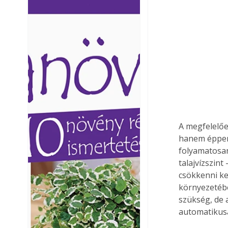
Ezermester lapszámai. A
Ezermester lapszámai
Laptapir kényelmes megoldás,
Laptapir kényelmes 
mert: – t
mert: – t
A megfelelőe
hanem éppen 
folyamatosan
talajvízszin
csökkenni ke
környezetébe
szükség, de 
automatikusa