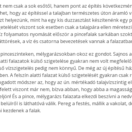
int nem csak a sok esőtől, hanem pont az építés következmény
t, hogy az építéssel a talajban természetes úton áramló víz
szt helyezünk, mint ha egy kis duzzasztást készítenénk egy 
getelését viszont sok esetben csak a talajpára ellen méretez
víz folyamatos nyomását először a pincefalak sarkában szoktu
őáttörések, a víz és csatorna bevezetések vannak a falazatba
pinceszinteken, mélygarázsokban okoz ez gondot. Sajnos a 
alatti falazatok külső szigetelése gyakran nem volt megfelel
ső vízszigetelés pedig nem könnyű. De még az új építésű ház
n. A felszín alatti falazat külső szigetelését gyakran csak 
fogadott módszer az, hogy az ún. mértékadó talajvízszintig el
a felett viszont már nem, bízva abban, hogy abba a magassá
 feljön! És a pince, mélygarázs falazata elkezdi beszívni a ned
elülről is láthatóvá válik. Pereg a festés, mállik a vakolat, 
 kezdenek a falak.