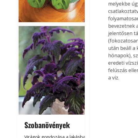
melyekbe úgy
csatlakoztat
folyamatosan
bevezetnek a
jelentősen t
(fokozatosa
után beáll a 
hónapok), sz
eredeti vízs
felúszás ell
a víz.
Szobanövények
Virágoskert: k
teraszon, laká
Virágok gondozása a lakásban,