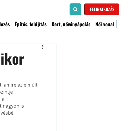
FELIRATKOZÁS
dezés
Építés, felújítás
Kert, növényápolás
Női vonal
mikor
, amire az elmúlt 
zintje 
 a 
t nagyon is 
evésbé.