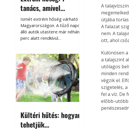
tanács, amivel
A talajvízsz
megemelkedhe
megóvhatjuk
Ismét extrém hőség várható
útjába torla
autónkat a nyári
Magyarországon. A tűző napon
A falazat szi
álló autók utastere már néhány
nem. A talaj
károktól
perc alatt rendkívül
ott, ahol cs
felmelegszik, és rövid időn belül
akár a 60-70 °C-ot is
Különösen a 
megközelítheti. Ez nemcsak a
a talajszint 
beszállást teszi kellemetlenné,
utólagos bel
hanem az autó állapotára és a
minden rendbe
benne hagyott tárgyakra is
végzik el. El
káros hatással lehet. Néhány
szigetelés, 
egyszerű óvintézkedéssel
fel a víz. De
azonban jelentősen
előbb-utóbb b
csökkenthetjük a hőség káros
hatásait.
penészesedni
Kültéri hűtés: hogyan
tehetjük