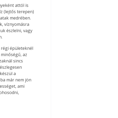
eként attól is 
 (lejtős terepen) 
patak medrében. 
ik, víznyomásra 
k észlelni, vagy 
n.
régi épületeknél 
ő minőségű, az 
aknál sincs 
részlegesen 
készül a 
gba már nem jön 
vességet, ami 
dohosodni, 