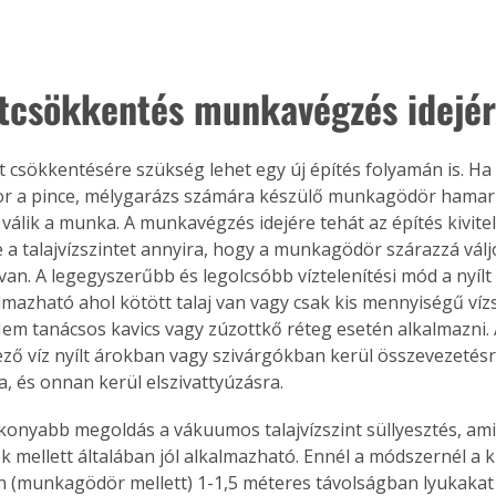
ntcsökkentés munkavégzés idejé
nt csökkentésére szükség lehet egy új építés folyamán is. Ha
kor a pince, mélygarázs számára készülő munkagödör hamar 
válik a munka. A munkavégzés idejére tehát az építés kivitel
 a talajvízszintet annyira, hogy a munkagödör szárazzá válj
van. A legegyszerűbb és legolcsóbb víztelenítési mód a nyílt 
almazható ahol kötött talaj van vagy csak kis mennyiségű vízs
em tanácsos kavics vagy zúzottkő réteg esetén alkalmazni
kező víz nyílt árokban vagy szivárgókban kerül összevezetésr
, és onnan kerül elszivattyúzásra.
ékonyabb megoldás a vákuumos talajvízszint süllyesztés, ami
k mellett általában jól alkalmazható. Ennél a módszernél a ki
(munkagödör mellett) 1-1,5 méteres távolságban lyukakat f