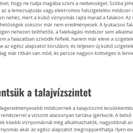
sével, hogy ne tudja magába szívni a nedvességet. Szóba jöhe
, az a lemezsajtolás vagy elektromos falszigetelési módszer i
 nehéz, mert a külső víznyomás rajta marad a falakon. Az 
lehetőségek sokszor már nem eredményesek. A lyukacsos fa
l igen nehezen telíthetők, a falelvágási módszer sem alkalma
m a falazatban szívódik felfelé, hanem már eleve a szigetelé
 az egész alapzatot körülásni, és teljesen új külső szigetelé
ag már ritkán van mód, és persze nagyon költséges is lenn
ntsük a talajvízszintet
legeredményesebb módszernek a talajvízszint lecsökkentése,
rendszerrel a vízszint alacsonyan tartása ígérkezik. A belső o
ések kisebb víznyomásnál még alkalmazhatók, nagyobbnál a
íznyomás akár az egész alapzatot megroppanthatja. Ilyen e