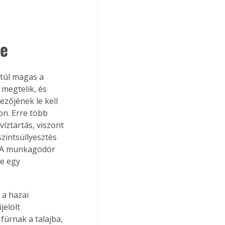
re
 túl magas a 
megtelik, és 
ezőjének le kell 
on. Erre több 
víztartás, viszont 
zintsüllyesztés 
. A munkagödör 
e egy 
 a hazai 
jelölt 
úrnak a talajba, 