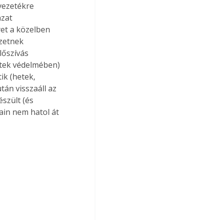
vezetékre 
zat 
yet a közelben 
zetnek 
lőszívás 
tek védelmében) 
ik (hetek, 
án visszaáll az 
szült (és 
ain nem hatol át 