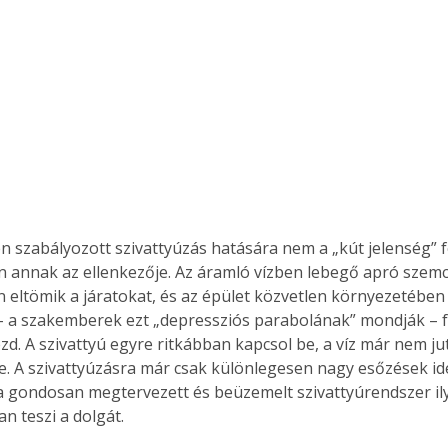
. A
megoldás,
n szabályozott szivattyúzás hatására nem a „kút jelenség” fo
annak az ellenkezője. Az áramló vízben lebegő apró szemc
 eltömik a járatokat, és az épület közvetlen környezetébe
t – a szakemberek ezt „depressziós parabolának” mondják – 
zd. A szivattyú egyre ritkábban kapcsol be, a víz már nem jut
. A szivattyúzásra már csak különlegesen nagy esőzések ide
a gondosan megtervezett és beüzemelt szivattyúrendszer il
n teszi a dolgát.