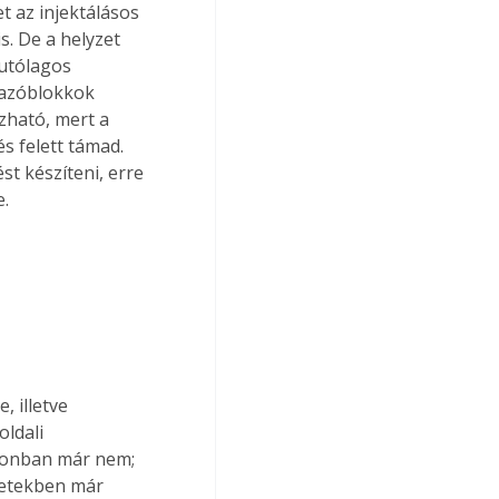
t az injektálásos 
s. De a helyzet 
utólagos 
lazóblokkok 
zható, mert a 
s felett támad. 
st készíteni, erre 
e.
 illetve 
ldali 
zonban már nem; 
setekben már 