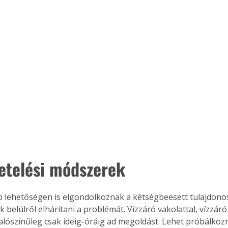
getelési módszerek
b lehetőségen is elgondolkoznak a kétségbeesett tulajdono
belülről elhárítani a problémát. Vízzáró vakolattal, vízzáró 
valószínűleg csak ideig-óráig ad megoldást. Lehet próbálkozn