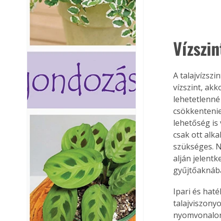
Vízszi
A talajvízszi
vízszint, ak
lehetetlenné 
csökkentenie
lehetőség is 
csak ott alk
szükséges. N
alján jelent
gyűjtőaknába
Ipari és hat
talajviszonyo
nyomvonalon 