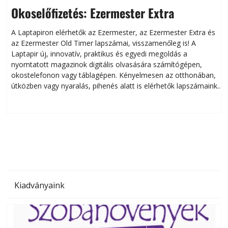
Okoselőfizetés: Ezermester Extra
A Laptapiron elérhetők az Ezermester, az Ezermester Extra és
az Ezermester Old Timer lapszámai, visszamenőleg is! A
Laptapir új, innovatív, praktikus és egyedi megoldás a
L
nyomtatott magazinok digitális olvasására számítógépen,
okostelefonon vagy táblagépen. Kényelmesen az otthonában,
útközben vagy nyaralás, pihenés alatt is elérhetők lapszámaink.
ú
Bárhol, bármikor, akár külföldön élve vagy dolgozva is
B
olvashatók az Ezermester lapszámai. A Laptapir kényelmes
megoldás, mert: – t
Kiadványaink