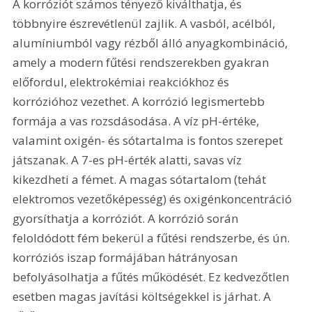
A korróziót számos tényező kiválthatja, és 
többnyire észrevétlenül zajlik. A vasból, acélból, 
alumíniumból vagy rézből álló anyagkombináció, 
amely a modern fűtési rendszerekben gyakran 
előfordul, elektrokémiai reakciókhoz és 
korrózióhoz vezethet. A korrózió legismertebb 
formája a vas rozsdásodása. A víz pH-értéke, 
valamint oxigén- és sótartalma is fontos szerepet 
játszanak. A 7-es pH-érték alatti, savas víz 
kikezdheti a fémet. A magas sótartalom (tehát 
elektromos vezetőképesség) és oxigénkoncentráció 
gyorsíthatja a korróziót. A korrózió során 
feloldódott fém bekerül a fűtési rendszerbe, és ún. 
korróziós iszap formájában hátrányosan 
befolyásolhatja a fűtés működését. Ez kedvezőtlen 
esetben magas javítási költségekkel is járhat. A 