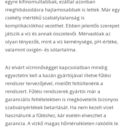
egyre kifinomultabbak, ezáltal azonban 
meghibásodásra hajlamosabbak is lettek. Már egy 
csekély mértékű szabálytalanság is 
komplikációkhoz vezethet. Ebben jelentős szerepet 
játszik a víz és annak összetevői. Mérvadóak az 
olyan tényezők, mint a víz keménysége, pH-értéke, 
valamint oxigén- és sótartalma.
Az elvárt vízminőséggel kapcsolatban mindig 
egyeztetni kell a kazán gyártójával illetve fűtési 
rendszer tervezőjével, mielőtt feltöltenénk a 
rendszert. Fűtési rendszerek gyártói már a 
garanciális feltételekben is megkövetelik bizonyos 
szabványértékek betartását. Ha nem kezelt vizet 
használunk a fűtéshez, kár esetén elveszhet a 
garancia. A vízkő magas hőmérsékleten rakódik le. 