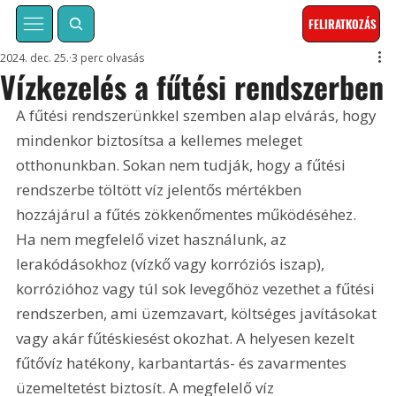
FELIRATKOZÁS
2024. dec. 25.
3 perc olvasás
Vízkezelés a fűtési rendszerben
A fűtési rendszerünkkel szemben alap elvárás, hogy 
mindenkor biztosítsa a kellemes meleget 
otthonunkban. Sokan nem tudják, hogy a fűtési 
rendszerbe töltött víz jelentős mértékben 
hozzájárul a fűtés zökkenőmentes működéséhez. 
Ha nem megfelelő vizet használunk, az 
lerakódásokhoz (vízkő vagy korróziós iszap), 
korrózióhoz vagy túl sok levegőhöz vezethet a fűtési 
rendszerben, ami üzemzavart, költséges javításokat 
vagy akár fűtéskiesést okozhat. A helyesen kezelt 
fűtővíz hatékony, karbantartás- és zavarmentes 
üzemeltetést biztosít. A megfelelő víz 