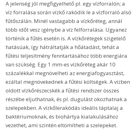
A jelenség jól megfigyelhető pl. egy vízforralón; a 
víz forralása során vízkő rakódik le a vízforraló alsó 
fűtőszálán. Minél vastagabb a vízkőréteg, annál 
több időt vesz igénybe a víz felforralása. Ugyanez 
történik a fűtés esetén is. A vízkőrétegek szigetelő 
hatásúak, így hátráltatják a hőátadást, tehát a 
fűtési teljesítmény fenntartásához több energiára 
van szükség. Egy 1 mm-es vízkőréteg akár 10 
százalékkal megnövelheti az energiafogyasztást, 
ezáltal megnövekednek a fűtési költségek. A vízben 
oldott vízkőrészecskék a fűtési rendszer összes 
részébe eljuthatnak, és pl. dugulást okozhatnak a 
szelepekben. A vízkőlerakódás ideális táptalaj a 
baktériumoknak, és biohártya kialakulásához 
vezethet, ami szintén eltömítheti a szelepeket.