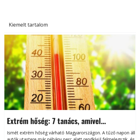
Kiemelt tartalom
Extrém hőség: 7 tanács, amivel
megóvhatjuk autónkat a nyári károktól
Ismét extrém hőség várható Magyarországon. A tűző napon álló
autók utastere már néhány perc alatt rendkívül felmelegszik, és