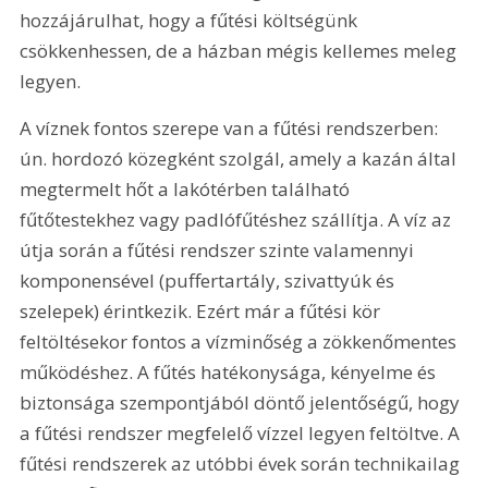
hozzájárulhat, hogy a fűtési költségünk 
csökkenhessen, de a házban mégis kellemes meleg 
legyen.
A víznek fontos szerepe van a fűtési rendszerben: 
ún. hordozó közegként szolgál, amely a kazán által 
megtermelt hőt a lakótérben található 
fűtőtestekhez vagy padlófűtéshez szállítja. A víz az 
útja során a fűtési rendszer szinte valamennyi 
komponensével (puffertartály, szivattyúk és 
szelepek) érintkezik. Ezért már a fűtési kör 
feltöltésekor fontos a vízminőség a zökkenőmentes 
működéshez. A fűtés hatékonysága, kényelme és 
biztonsága szempontjából döntő jelentőségű, hogy 
a fűtési rendszer megfelelő vízzel legyen feltöltve. A 
fűtési rendszerek az utóbbi évek során technikailag 