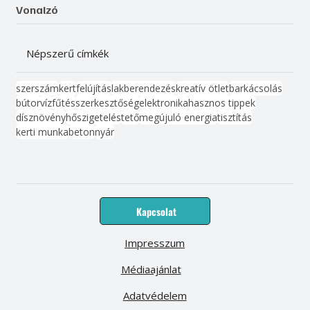
Vonalzó
Népszerű címkék
szerszám
kert
felújítás
lakberendezés
kreatív ötlet
barkácsolás
bútor
víz
fűtés
szerkesztőség
elektronika
hasznos tippek
dísznövény
hőszigetelés
tető
megújuló energia
tisztítás
kerti munka
beton
nyár
Kapcsolat
Impresszum
Médiaajánlat
Adatvédelem