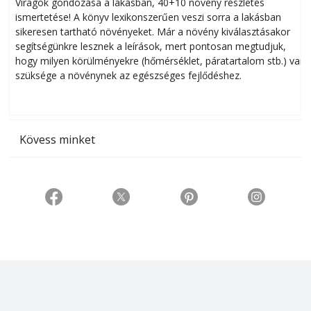
Virágok gondozása a lakásban, 40+10 növény részletes
ismertetése! A könyv lexikonszerűen veszi sorra a lakásban
s
sikeresen tart­ha­tó növényeket. Már a növény kiválasztásakor
h
segítségünkre lesznek a leírások, mert pontosan megtudjuk,
k
hogy milyen körülményekre (hőmérséklet, páratartalom stb.) van
szüksége a növénynek az egészséges fejlődéshez.
t
Kövess minket