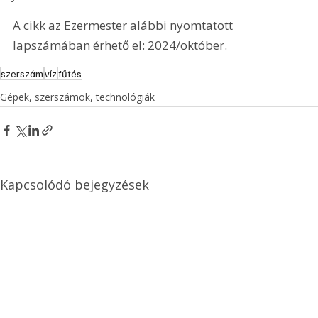
A cikk az Ezermester alábbi nyomtatott 
lapszámában érhető el: 2024/október.
szerszám
víz
fűtés
Gépek, szerszámok, technológiák
Kapcsolódó bejegyzések