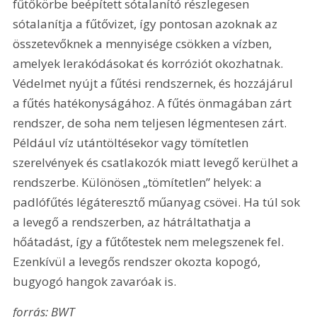
fűtőkörbe beépített sótalanító részlegesen 
sótalanítja a fűtővizet, így pontosan azoknak az 
összetevőknek a mennyisége csökken a vízben, 
amelyek lerakódásokat és korróziót okozhatnak. 
Védelmet nyújt a fűtési rendszernek, és hozzájárul 
a fűtés hatékonyságához. A fűtés önmagában zárt 
rendszer, de soha nem teljesen légmentesen zárt. 
Például víz utántöltésekor vagy tömítetlen 
szerelvények és csatlakozók miatt levegő kerülhet a 
rendszerbe. Különösen „tömítetlen” helyek: a 
padlófűtés légáteresztő műanyag csövei. Ha túl sok 
a levegő a rendszerben, az hátráltathatja a 
hőátadást, így a fűtőtestek nem melegszenek fel. 
Ezenkívül a levegős rendszer okozta kopogó, 
bugyogó hangok zavaróak is.
forrás: BWT