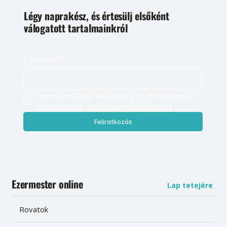
Légy naprakész, és értesülj elsőként
válogatott tartalmainkról
E-mail cím
*
Igen, szeretnék feliratkozni, és elfogadom az 
adatkezelést. 
Adatvédelmi tájékoztató
Feliratkozás
Ezermester online
Lap tetejére
Rovatok