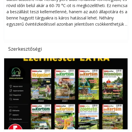
rövid időn belül akár a 60-70 °C-ot is megközelítheti. Ez nemcsak
n
a beszállást teszi kellemetlenné, hanem az autó állapotára és a
benne hagyott tárgyakra is káros hatással lehet. Néhány
egyszerű óvintézkedéssel azonban jelentősen csökkenthetjük a
hőség káros hatásait.
l
Szerkesztőségi