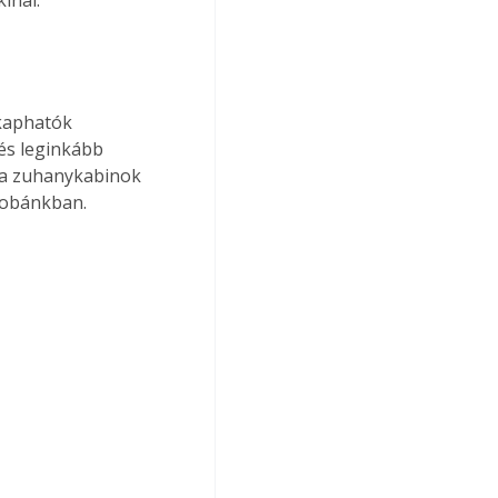
kaphatók 
és leginkább 
 a zuhanykabinok 
szobánkban.