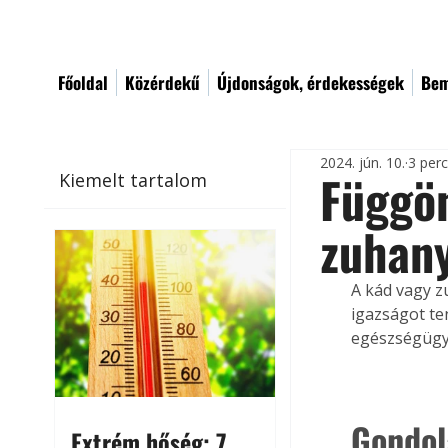
Főoldal
Közérdekű
Újdonságok, érdekességek
Bem
2024. jún. 10.
3 per
Függön
Kiemelt tartalom
zuhan
A kád vagy z
igazságot te
egészségügyi
Gondol
Extrém hőség: 7