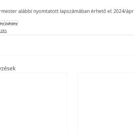
ermester alábbi nyomtatott lapszámában érhető el: 2024/ápril
öny
zuhany
ezés
yzések