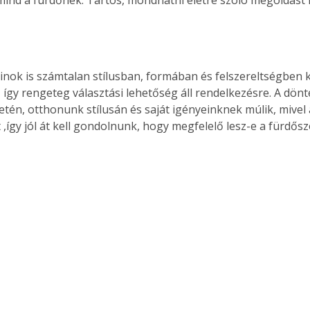
Együtt jobban megéri!
nok is számtalan stílusban, formában és felszereltségben 
Bővebb információ itt!
 így rengeteg választási lehetőség áll rendelkezésre. A dönt
k az
Együtt jobban megéri! A
tén, otthonunk stílusán és saját igényeinknek múlik, mivel
mester
könyvek tetszőleges
 ,így jól át kell gondolnunk, hogy megfelelő lesz-e a fürdő
er Old
párosítással kedvezményes
áron, 0 Ft postaköltséggel
ptapir új,
megrendelhetők!
és egyedi
tt
lvasására
elefonon
nyelmesen
ben vagy
t is
. Bárhol,
ön élve
ashatók az