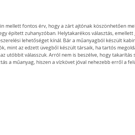
. A
megoldás,
n mellett fontos érv, hogy a zárt ajtónak köszönhetően me
egy épített zuhanyzóban. Helytakarékos választás, emellett
zerelési lehetőséget kínál. Bár a műanyagból készült kab
k, mint az edzett üvegből készült társaik, ha tartós megold
z utóbbit válasszuk. Arról nem is beszélve, hogy takarítás
tás a műanyag, hiszen a vízkövet jóval nehezebb erről a felü