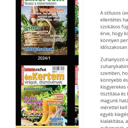
A stílusos ü
ellentétes h
szokásos füg
érve, hogy k
könnyen pené
időszakosan k
Zuhanyozó vá
zuhanykabinb
szemben, hog
könnyebb és 
kisgyerekes 
tisztítása é
magunk hatá
mérettel kell
egyéb kiegés
kialakítása, 
zuhanynak, m