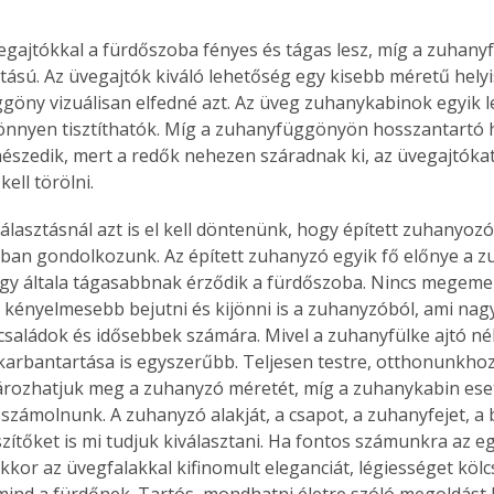
vegajtókkal a fürdőszoba fényes és tágas lesz, míg a zuhan
atású. Az üvegajtók kiváló lehetőség egy kisebb méretű helyi
göny vizuálisan elfedné azt. Az üveg zuhanykabinok egyik 
önnyen tisztíthatók. Míg a zuhanyfüggönyön hosszantartó 
szedik, mert a redők nehezen száradnak ki, az üvegajtókat
ell törölni.
lasztásnál azt is el kell döntenünk, hogy épített zuhanyoz
an gondolkozunk. Az épített zuhanyzó egyik fő előnye a z
y általa tágasabbnak érződik a fürdőszoba. Nincs megemelt
kényelmesebb bejutni és kijönni is a zuhanyzóból, ami nagy 
családok és idősebbek számára. Mivel a zuhanyfülke ajtó nélk
s karbantartása is egyszerűbb. Teljesen testre, otthonunkhoz
rozhatjuk meg a zuhanyzó méretét, míg a zuhanykabin ese
 számolnunk. A zuhanyzó alakját, a csapot, a zuhanyfejet, a 
zítőket is mi tudjuk kiválasztani. Ha fontos számunkra az e
akkor az üvegfalakkal kifinomult eleganciát, légiességet köl
ind a fürdőnek. Tartós, mondhatni életre szóló megoldást k