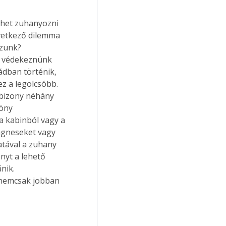
ehet zuhanyozni 
övetkező dilemma 
zunk? 
n védekeznünk 
ádban történik, 
z a legolcsóbb. 
 bizony néhány 
öny 
a kabinból vagy a 
ágneseket vagy 
tával a zuhany 
nyt a lehető 
nik. 
 nemcsak jobban 