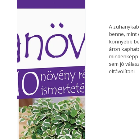
Ezermester lapszámai. A
Ezermester lapszámai
Laptapir kényelmes megoldás,
Laptapir kényelmes 
mert: – t
mert: – t
A zuhanykabi
benne, mint 
könnyebb bes
áron kapható
mindenképp a
sem jó válasz
eltávolítani.