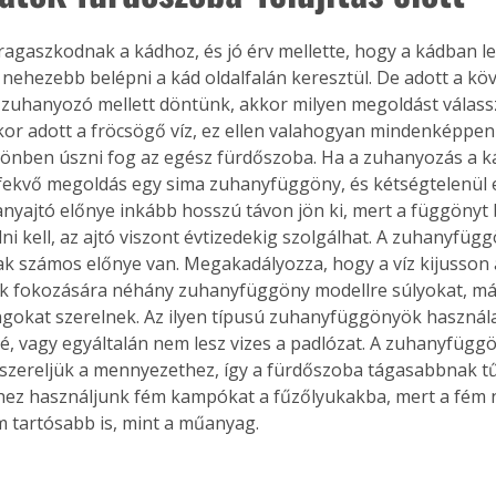
ragaszkodnak a kádhoz, és jó érv mellette, hogy a kádban l
bb nehezebb belépni a kád oldalfalán keresztül. De adott a k
a zuhanyozó mellett döntünk, akkor milyen megoldást válass
r adott a fröcsögő víz, ez ellen valahogyan mindenképpe
ülönben úszni fog az egész fürdőszoba. Ha a zuhanyozás a k
ekvő megoldás egy sima zuhanyfüggöny, és kétségtelenül e
nyajtó előnye inkább hosszú távon jön ki, mert a függönyt
ni kell, az ajtó viszont évtizedekig szolgálhat. A zuhanyfügg
k számos előnye van. Megakadályozza, hogy a víz kijusson 
ek fokozására néhány zuhanyfüggöny modellre súlyokat, m
okat szerelnek. Az ilyen típusú zuhanyfüggönyök használa
é, vagy egyáltalán nem lesz vizes a padlózat. A zuhanyfüggö
szereljük a mennyezethez, így a fürdőszoba tágasabbnak tű
hez használjunk fém kampókat a fűzőlyukakba, mert a fém
m tartósabb is, mint a műanyag.