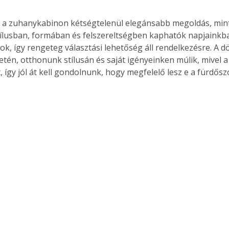
 a zuhanykabinon kétségtelenül elegánsabb megoldás, mint
ílusban, formában és felszereltségben kaphatók napjainkba
k, így rengeteg választási lehetőség áll rendelkezésre. A d
tén, otthonunk stílusán és saját igényeinken múlik, mivel 
, így jól át kell gondolnunk, hogy megfelelő lesz e a fürdős