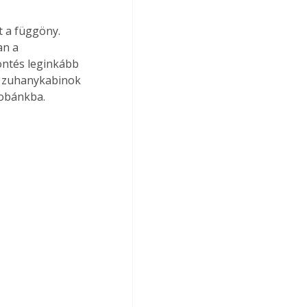
 a függöny. 
n a 
öntés leginkább 
a zuhanykabinok 
zobánkba.