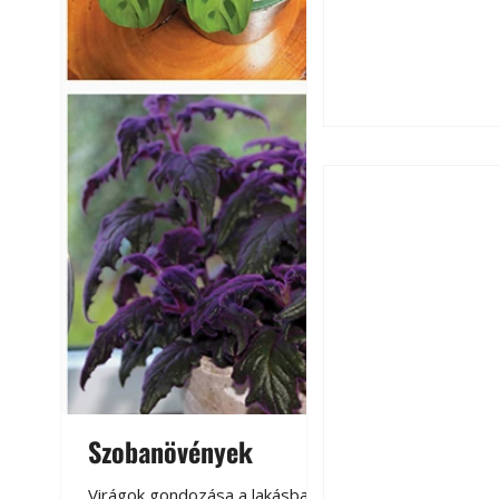
Szú és más faron
ismerjük fel és 
Szobanövények
Virágoskert: k
teraszon, laká
Virágok gondozása a lakásban,