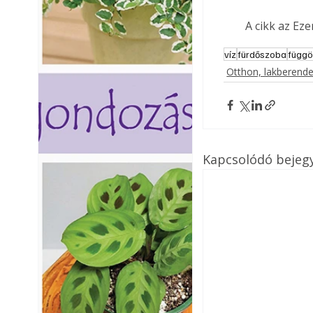
A cikk az Ez
víz
fürdőszoba
függ
Otthon, lakberend
Kapcsolódó bejeg