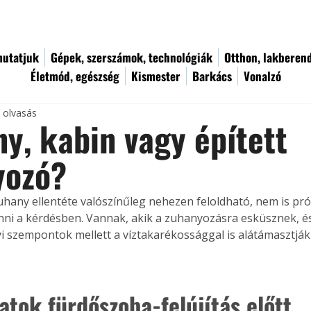
utatjuk
Gépek, szerszámok, technológiák
Otthon, lakberen
Életmód, egészség
Kismester
Barkács
Vonalzó
c olvasás
y, kabin vagy épített
yozó?
uhany ellentéte valószínűleg nehezen feloldható, nem is pr
nni a kérdésben. Vannak, akik a zuhanyozásra esküsznek, és
 szempontok mellett a víztakarékossággal is alátámasztjá
atok fürdőszoba-felújítás előtt