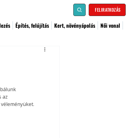
FELIRATKOZÁS
dezés
Építés, felújítás
Kert, növényápolás
Női vonal
óbálunk 
 az 
k véleményüket.