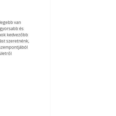
legebb van 
 gyorsabb és 
inok kedvezőbb 
ást szeretnénk, 
 szempontjából 
letről 