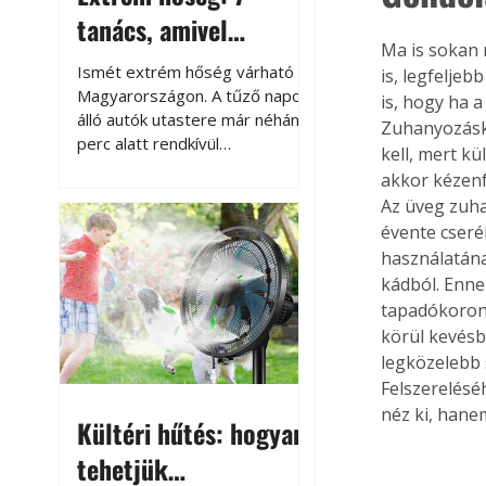
tanács, amivel
Ma is sokan 
megóvhatjuk
Ismét extrém hőség várható
is, legfelje
autónkat a nyári
Magyarországon. A tűző napon
is, hogy ha 
álló autók utastere már néhány
Zuhanyozásko
károktól
perc alatt rendkívül
kell, mert k
felmelegszik, és rövid időn belül
akkor kézenf
akár a 60-70 °C-ot is
Az üveg zuha
megközelítheti. Ez nemcsak a
évente cserél
beszállást teszi kellemetlenné,
használatána
hanem az autó állapotára és a
kádból. Enn
benne hagyott tárgyakra is
tapadókorong
káros hatással lehet. Néhány
egyszerű óvintézkedéssel
körül kevésb
azonban jelentősen
legközelebb 
csökkenthetjük a hőség káros
Felszerelésé
hatásait.
néz ki, hane
Kültéri hűtés: hogyan
tehetjük