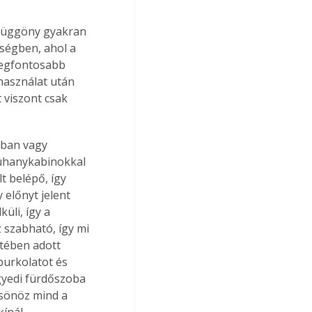
yfüggöny gyakran 
ségben, ahol a 
legfontosabb 
használat után 
 viszont csak 
óban vagy 
uhanykabinokkal 
 belépő, így 
előnyt jelent 
üli, így a 
 szabható, így mi 
tében adott 
burkolatot és 
gyedi fürdőszoba 
csönöz mind a 
ínál.