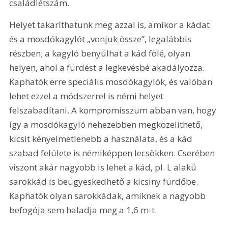
családlétszám.
Helyet takaríthatunk meg azzal is, amikor a kádat 
és a mosdókagylót „vonjuk össze”, legalábbis 
részben; a kagyló benyúlhat a kád fölé, olyan 
helyen, ahol a fürdést a legkevésbé akadályozza. 
Kaphatók erre speciális mosdókagylók, és valóban 
lehet ezzel a módszerrel is némi helyet 
felszabadítani. A kompromisszum abban van, hogy 
így a mosdókagyló nehezebben megközelíthető, 
kicsit kényelmetlenebb a használata, és a kád 
szabad felülete is némiképpen lecsökken. Cserében 
viszont akár nagyobb is lehet a kád, pl. L alakú 
sarokkád is beügyeskedhető a kicsiny fürdőbe. 
Kaphatók olyan sarokkádak, amiknek a nagyobb 
befogója sem haladja meg a 1,6 m-t.