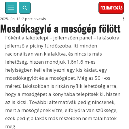
FELIRATKOZÁS
2025. jún. 13.
2 perc olvasás
Mosdókagyló a mosógép fölött
Főként a lakótelepi – jellemzően panel – lakásokra 
jellemző a piciny fürdőszoba. Itt minden 
racionálisan van kialakítva, és nincs is más 
lehetőség, hiszen mondjuk 1,6x1,6 m-es 
helyiségben kell elhelyezni egy kis kádat, egy 
mosdókagylót és a mosógépet. Még az 50+-os 
méretű lakásokban is ritkán nyílik lehetőség arra, 
hogy a mosógépet a konyhába telepítsék ki, hiszen 
az is kicsi. További alternatívák pedig nincsenek, 
mert a mosógépnek vízre, elfolyóra van szüksége, 
ezek pedig a lakás más részeiben nem találhatók 
meg.