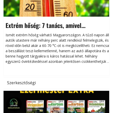
Extrém hőség: 7 tanács, amivel
megóvhatjuk autónkat a nyári károktól
Ismét extrém hőség várható Magyarországon. A tűző napon álló
autók utastere már néhány perc alatt rendkívül felmelegszik, és
rövid időn belül akár a 60-70 °C-ot is megközelítheti. Ez nemcsak
n
a beszállást teszi kellemetlenné, hanem az autó állapotára és a
benne hagyott tárgyakra is káros hatással lehet. Néhány
egyszerű óvintézkedéssel azonban jelentősen csökkenthetjük a
hőség káros hatásait.
l
Szerkesztőségi