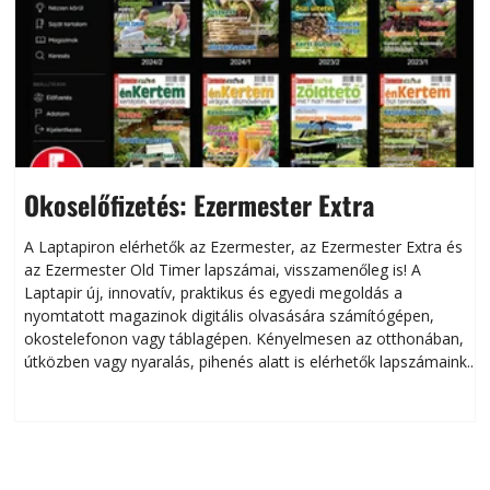
Okoselőfizetés: Ezermester Extra
A Laptapiron elérhetők az Ezermester, az Ezermester Extra és
az Ezermester Old Timer lapszámai, visszamenőleg is! A
Laptapir új, innovatív, praktikus és egyedi megoldás a
L
nyomtatott magazinok digitális olvasására számítógépen,
okostelefonon vagy táblagépen. Kényelmesen az otthonában,
útközben vagy nyaralás, pihenés alatt is elérhetők lapszámaink.
ú
Bárhol, bármikor, akár külföldön élve vagy dolgozva is
B
olvashatók az Ezermester lapszámai. A Laptapir kényelmes
megoldás, mert: – t