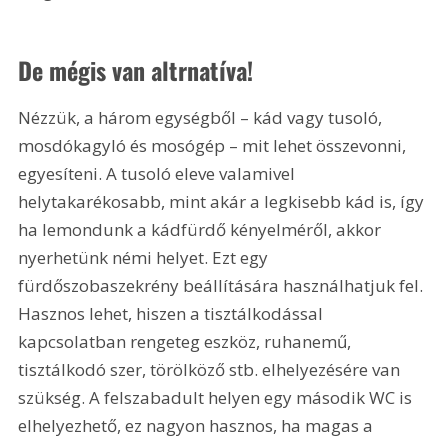
De mégis van altrnatíva!
Nézzük, a három egységből – kád vagy tusoló, 
mosdókagyló és mosógép – mit lehet összevonni, 
egyesíteni. A tusoló eleve valamivel 
helytakarékosabb, mint akár a legkisebb kád is, így 
ha lemondunk a kádfürdő kényelméről, akkor 
nyerhetünk némi helyet. Ezt egy 
fürdőszobaszekrény beállítására használhatjuk fel. 
Hasznos lehet, hiszen a tisztálkodással 
kapcsolatban rengeteg eszköz, ruhanemű, 
tisztálkodó szer, törölköző stb. elhelyezésére van 
szükség. A felszabadult helyen egy második WC is 
elhelyezhető, ez nagyon hasznos, ha magas a 