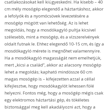
csatlakozásokat kell kiügyeskedni. Ha kisebb – 40 
cm mély mosógép elegendő a háztartáshoz, akkor 
a lefolyók és a nyomócsövek levezetésére a 
mosógép mögött van lehetőség. Az is lehet 
megoldás, hogy a mosdókagyló pultja kicsivel 
szélesebb, mint a mosógép, és a vízszerelvények 
oldalt futnak le. Ehhez elegendő 10-15 cm, és így a 
mosdókagyló mérete is megnőhet valamennyire. 
Ha a mosdókagyló magasságát nem emelhetjük, 
mert „kicsi a család”, akkor az alacsony mosógép 
lehet a megoldás; kapható mindössze 60 cm 
magas mosógép is – kifejezetten azzal a céllal 
kifejlesztve, hogy mosdókagylót lehessen fölé 
helyezni. Fontos még, hogy a mosógép mégis csak 
egy elektromos háztartási gép, és tökéletes 
biztonsággal meg kell akadályozni azt, hogy a 