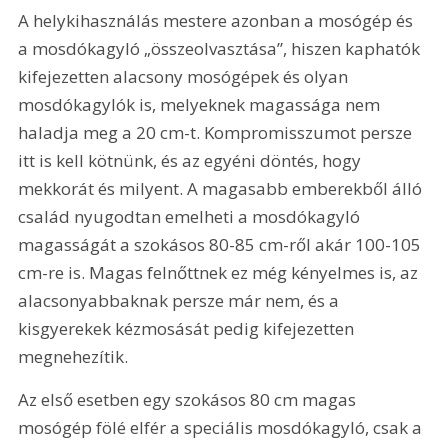
A helykihasználás mestere azonban a mosógép és 
a mosdókagyló „összeolvasztása”, hiszen kaphatók 
kifejezetten alacsony mosógépek és olyan 
mosdókagylók is, melyeknek magassága nem 
haladja meg a 20 cm-t. Kompromisszumot persze 
itt is kell kötnünk, és az egyéni döntés, hogy 
mekkorát és milyent. A magasabb emberekből álló 
család nyugodtan emelheti a mosdókagyló 
magasságát a szokásos 80-85 cm-ről akár 100-105 
cm-re is. Magas felnőttnek ez még kényelmes is, az 
alacsonyabbaknak persze már nem, és a 
kisgyerekek kézmosását pedig kifejezetten 
megnehezítik.
Az első esetben egy szokásos 80 cm magas 
mosógép fölé elfér a speciális mosdókagyló, csak a 