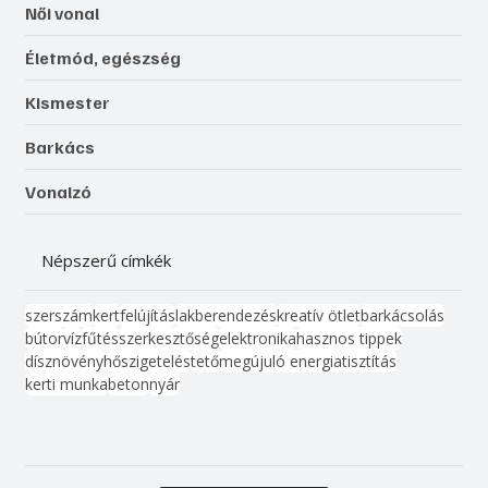
Női vonal
Életmód, egészség
Kismester
Barkács
Vonalzó
Népszerű címkék
szerszám
kert
felújítás
lakberendezés
kreatív ötlet
barkácsolás
bútor
víz
fűtés
szerkesztőség
elektronika
hasznos tippek
dísznövény
hőszigetelés
tető
megújuló energia
tisztítás
kerti munka
beton
nyár