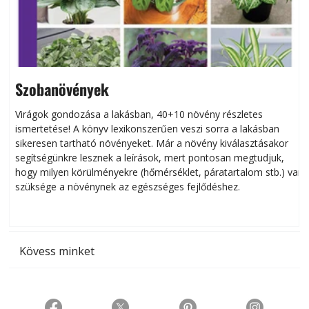
Szobanövények
Virágok gondozása a lakásban, 40+10 növény részletes
ismertetése! A könyv lexikonszerűen veszi sorra a lakásban
s
sikeresen tart­ha­tó növényeket. Már a növény kiválasztásakor
h
segítségünkre lesznek a leírások, mert pontosan megtudjuk,
k
hogy milyen körülményekre (hőmérséklet, páratartalom stb.) van
szüksége a növénynek az egészséges fejlődéshez.
t
Kövess minket