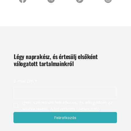
Légy naprakész, és értesülj elsőként
válogatott tartalmainkról
E-mail cím
*
Igen, szeretnék feliratkozni, és elfogadom az 
adatkezelést. 
Adatvédelmi tájékoztató
Feliratkozás