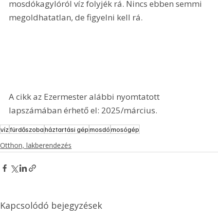
mosdókagylóról víz folyjék rá. Nincs ebben semmi 
megoldhatatlan, de figyelni kell rá.
A cikk az Ezermester alábbi nyomtatott 
lapszámában érhető el: 2025/március.
víz
fürdőszoba
háztartási gép
mosdó
mosógép
Otthon, lakberendezés
Kapcsolódó bejegyzések