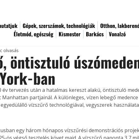
utatjuk
Gépek, szerszámok, technológiák
Otthon, lakberen
Életmód, egészség
Kismester
Barkács
Vonalzó
rc olvasás
, öntisztuló úszómede
 York-ban
 év tervezés után a hatalmas kereszt alakú, öntisztuló med
t Manhattan partjainál. A különleges, vízen lebegő medence a
d egyedülálló vízszűrő technológiával, vegyszerek használata
usban egy három hónapos vízszűrési demonstrációs projekt
5-ös végső tesztelés követ majd. A vízszűrő naponta 3,7 milli