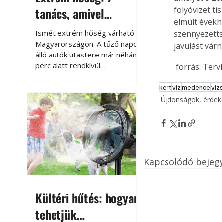
tanács, amivel
folyóvizet t
elmúlt évekh
megóvhatjuk
Ismét extrém hőség várható
szennyezetts
autónkat a nyári
Magyarországon. A tűző napon
javulást várn
álló autók utastere már néhány
károktól
perc alatt rendkívül
 forrás: Terv
felmelegszik, és rövid időn belül
akár a 60-70 °C-ot is
kert
víz
medence
víz
megközelítheti. Ez nemcsak a
Újdonságok, érde
beszállást teszi kellemetlenné,
hanem az autó állapotára és a
benne hagyott tárgyakra is
káros hatással lehet. Néhány
egyszerű óvintézkedéssel
Kapcsolódó bejeg
azonban jelentősen
csökkenthetjük a hőség káros
hatásait.
Kültéri hűtés: hogyan
tehetjük