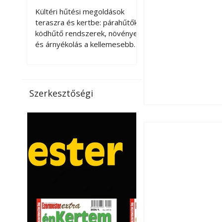
kellemesebbé a
Kültéri hűtési megoldások
teraszt és a kertet?
teraszra és kertbe: párahűtők,
ködhűtő rendszerek, növények
és árnyékolás a kellemesebb
nyári mikroklímáért. A kültéri
hűtés kérdése az utóbbi
években egyre nagyobb
jelentőséget kapott, ahogy a
Szerkesztőségi
nyári hőhullámok gyakoribbá és
intenzívebbé váltak. Míg
korábban elsősorban a beltéri
klímaberendezések jelentették
a megoldást a meleg ellen, ma
már egyre többen keresnek
olyan kültéri hűtési
lehetőségeket is, amelyek a
teraszok, erkélyek, kertek vagy
vendégl
Széndioxid temető