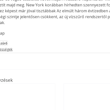
isztít majd meg. New York korábban hírhedten szennyezett fol
ez képest már jóval tisztábbak Az elmúlt három évtizedben a
égi szintje jelentősen csökkent, az új vízszűrő rendszertől 
ak.
lap
szűrő
kességek
yzések