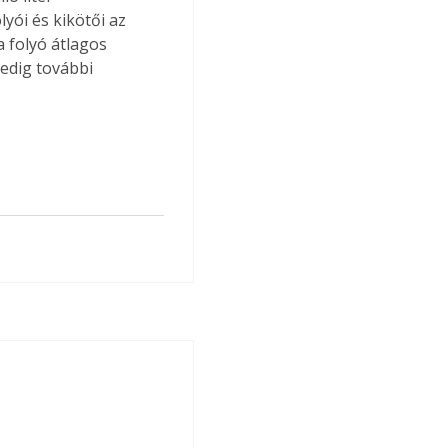
yói és kikötői az 
 folyó átlagos 
pedig további 