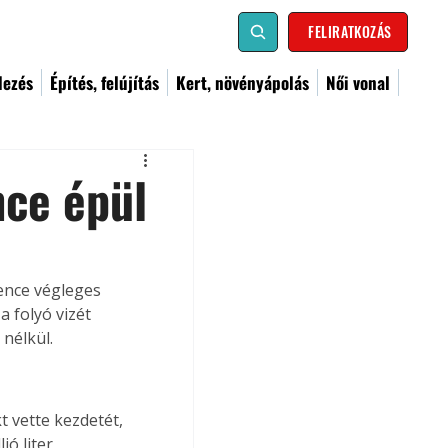
FELIRATKOZÁS
dezés
Építés, felújítás
Kert, növényápolás
Női vonal
nce épül
ence végleges 
 folyó vizét 
 nélkül.
 vette kezdetét, 
ó liter 