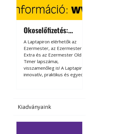
Okoselőfizetés:
Okoselőfizetés
Ezermester Extra
A Laptapiron elérhetők az
A Laptapiron elérhető
Ezermester, az Ezermester
Ezermester, az Ezer
Extra és az Ezermester Old
Extra és az Ezermest
Timer lapszámai,
Timer lapszámai,
visszamenőleg is! A Laptapir új,
visszamenőleg is! A La
innovatív, praktikus és egyedi
innovatív, praktikus 
megoldás a nyomtatott
megoldás a nyomtato
magazinok digitális olvasására
magazinok digitális o
számítógépen, okostelefonon
számítógépen, okost
vagy táblagépen. Kényelmesen
vagy táblagépen. Ké
Kiadványaink
az otthonában, útközben vagy
az otthonában, útköz
nyaralás, pihenés alatt is
nyaralás, pihenés alat
elérhetők lapszámaink. Bárhol,
elérhetők lapszámaink
bármikor, akár külföldön élve
bármikor, akár külföld
vagy dolgozva is olvashatók az
vagy dolgozva is olv