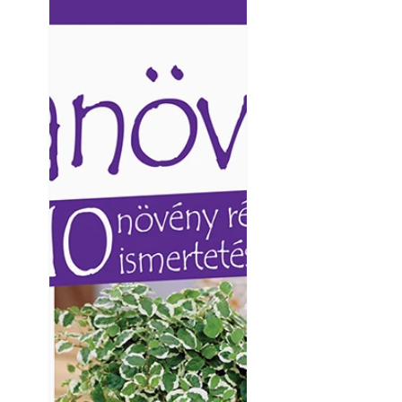
Ezermester lapszámai. A
Ezermester lapszámai
Laptapir kényelmes megoldás,
Laptapir kényelmes 
mert: – t
mert: – t