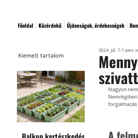
Főoldal
Közérdekű
Újdonságok, érdekességek
Bem
2024. júl. 7.
1 perc 
Mennyi
Kiemelt tartalom
szivat
Nagyon nem m
Nemrégiben a
forgalmazás 
A felm
Balkon kertészkedés