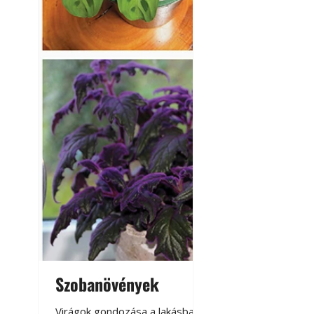
Szobanövények
Virágoskert: k
teraszon, laká
Virágok gondozása a lakásban,