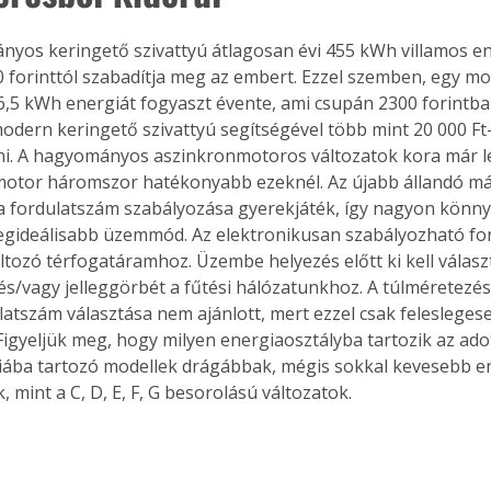
yos keringető szivattyú átlagosan évi 455 kWh villamos en
00 forinttól szabadítja meg az embert. Ezzel szemben, egy m
,5 kWh energiát fogyaszt évente, ami csupán 2300 forintba 
odern keringető szivattyú segítségével több mint 20 000 Ft-
i. A hagyományos aszinkronmotoros változatok kora már l
-motor háromszor hatékonyabb ezeknél. Az újabb állandó m
 fordulatszám szabályozása gyerekjáték, így nagyon könnye
gideálisabb üzemmód. Az elektronikusan szabályozható for
áltozó térfogatáramhoz. Üzembe helyezés előtt ki kell válasz
/vagy jelleggörbét a fűtési hálózatunkhoz. A túlméretezés, 
atszám választása nem ajánlott, mert ezzel csak felesleges
 Figyeljük meg, hogy milyen energiaosztályba tartozik az ado
iába tartozó modellek drágábbak, mégis sokkal kevesebb en
 mint a C, D, E, F, G besorolású változatok.