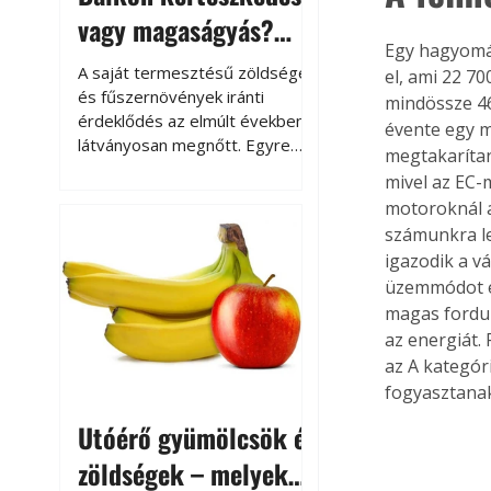
vagy magaságyás?
Egy hagyomán
Helytakarékos
A saját termesztésű zöldségek
el, ami 22 7
kertészkedés
és fűszernövények iránti
mindössze 46
érdeklődés az elmúlt években
évente egy m
látványosan megnőtt. Egyre
megtakarítan
többen szeretnék tudni, honnan
mivel az EC
származik az élelmiszer az
motoroknál a
asztalukra, miközben a
számunkra le
kertészkedés sokak számára
igazodik a v
kikapcsolódást és feltöltődést
üzemmódot és
is jelent.
magas fordul
az energiát.
az A kategór
fogyasztanak,
Utóérő gyümölcsök és
zöldségek – melyek