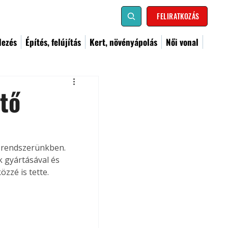
FELIRATKOZÁS
dezés
Építés, felújítás
Kert, növényápolás
Női vonal
tő
 rendszerünkben. 
k gyártásával és 
zzé is tette.