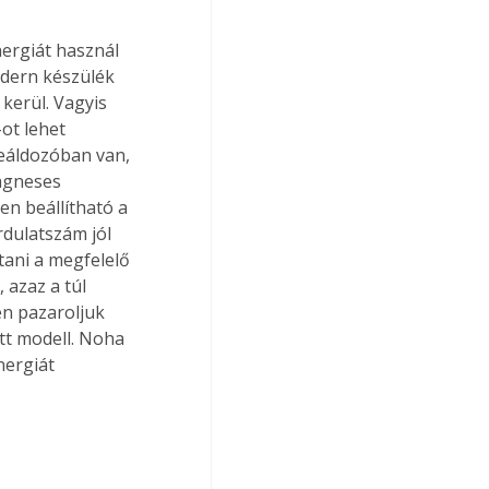
ergiát használ 
odern készülék 
kerül. Vagyis 
ot lehet 
eáldozóban van, 
ágneses 
n beállítható a 
dulatszám jól 
tani a megfelelő 
azaz a túl 
en pazaroljuk 
tt modell. Noha 
ergiát 