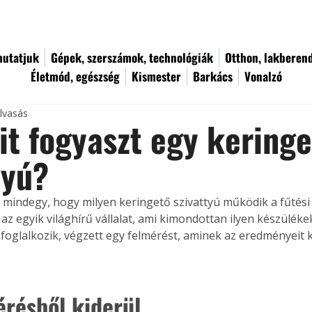
utatjuk
Gépek, szerszámok, technológiák
Otthon, lakberen
Életmód, egészség
Kismester
Barkács
Vonalzó
olvasás
t fogyaszt egy keringe
tyú?
indegy, hogy milyen keringető szivattyú működik a fűtési
z egyik világhírű vállalat, ami kimondottan ilyen készüléke
foglalkozik, végzett egy felmérést, aminek az eredményeit kö
érésből kiderül