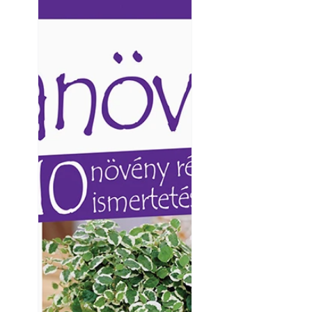
Ezermester lapszámai. A
Ezermester lapszámai
Laptapir kényelmes megoldás,
Laptapir kényelmes 
mert: – t
mert: – t
Kültéri hűtés: ho
a teraszt és a ker