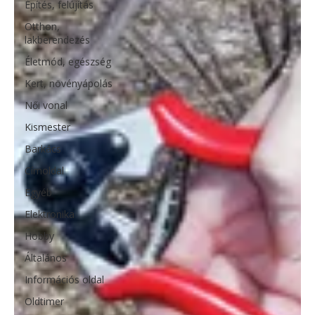
Építés, felújítás
Otthon,
lakberendezés
Életmód, egészség
Kert, növényápolás
Női vonal
Kismester
Barkács
Címoldal
Egyéb
Elektronika
Hobby
Általános
Információs oldal
Oldtimer