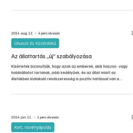
Oldalkidobós elektromos fűnyíró
Kertemben az elektromos fűnyíró használat alkalmával gyakran
meg kellett szakítani a munkát, mert a fűgyűjtő megtelt. Ez
egyrészt lelassította a munkát, másrészt gondot okozott a
levágott fű elhelyezése. Emiatt először lekapcsoltam a fűgyűjtőt,
valamint megemeltem a hátsó ajtót, hogy utat biztosítsak a
levágott fűnek. Ez azzal járt, hogy a levágott fű (és a felkapott
talaj is) mind a lábamra, illetve a cipőmre áramlott, a zoknimat
nagyon beszennyezte.
2014. aug. 12.
4 perc olvasás
Olvasói és Közérdekű
Az állattartás „új” szabályozása
Kísérletek bizonyítják, hogy azok az emberek, akik haszon- vagy
hobbiállatot tartanak, jobb kedélyűek, és az állat miatt az
életükben kialakuló rendszeresség is pozitív hatással van a
mindennapjaikra. Korábban hazánkban az önkormányzatok helyi
rendeletben szabályozhatták a településen az állattartást. A