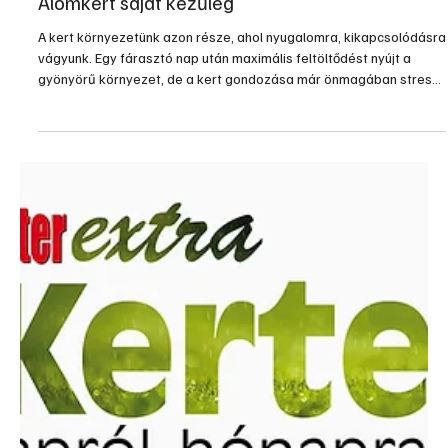
2015. jún. 10.
1 perc olvasás
Kert, növényápolás
Álomkert saját kezűleg
A kert környezetünk azon része, ahol nyugalomra, kikapcsolódásra
vágyunk. Egy fárasztó nap után maximális feltöltődést nyújt a
gyönyörű környezet, de a kert gondozása már önmagában stressz
elterelő hadművelet.