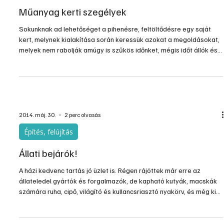
haszonállatok esetében ennek már vége. A Miami és a Saint Louis
Egyetem szakértőinek kutatása szerint az állattartás nem csak a
betegek és fogyatékossággal élők számára nyújth
2014. jún. 11.
1 perc olvasás
Kert, növényápolás
Műanyag kerti szegélyek
Sokunknak ad lehetőséget a pihenésre, feltöltődésre egy saját
kert, melynek kialakítása során keressük azokat a megoldásokat,
melyek nem rabolják amúgy is szűkös időnket, mégis időt állók és
dekoratív látványt nyújtanak.
2014. máj. 30.
2 perc olvasás
Építés, felújítás
Állati bejárók!