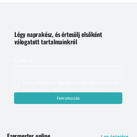
5
/
10
Légy naprakész, és értesülj elsőként
válogatott tartalmainkról
E-mail cím
*
Igen, szeretnék feliratkozni, és elfogadom az 
adatkezelést. 
Adatvédelmi tájékoztató