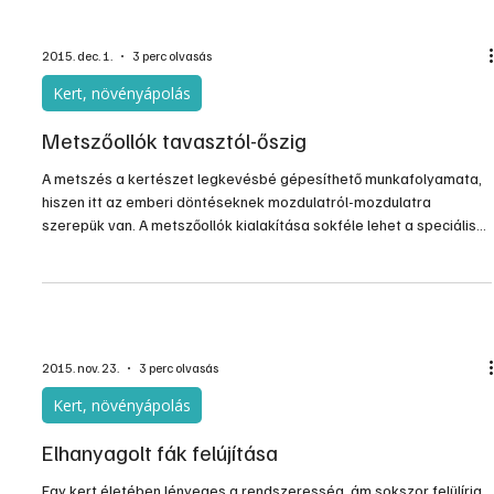
2015. dec. 1.
3 perc olvasás
Kert, növényápolás
Metszőollók tavasztól-őszig
A metszés a kertészet legkevésbé gépesíthető munkafolyamata,
hiszen itt az emberi döntéseknek mozdulatról-mozdulatra
szerepük van. A metszőollók kialakítása sokféle lehet a speciális
munkafolyamatokhoz igazodva, néhány összefüggést ezért
érdemes vásárlás előtt átgondolni: Ez későbbi munkánk
hatékonyságát is fokozhatja.
2015. nov. 23.
3 perc olvasás
Kert, növényápolás