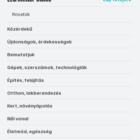
Feliratkozás
Ezermester online
Lap tetejére
Rovatok
Közérdekű
Újdonságok, érdekességek
Bemutatjuk
Gépek, szerszámok, technológiák
Építés, felújítás
Otthon, lakberendezés