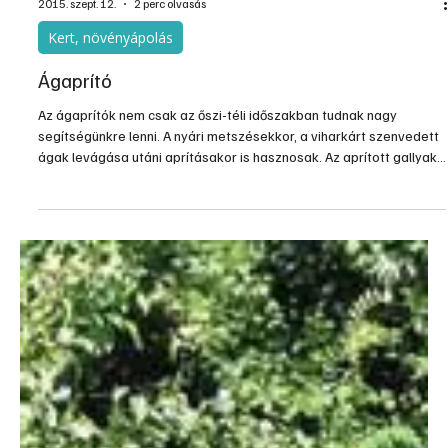
2015. szept. 12.
2 perc olvasás
Kert, növényápolás
Ágaprító
Az ágaprítók nem csak az őszi-téli időszakban tudnak nagy
segítségünkre lenni. A nyári metszésekkor, a viharkárt szenvedett
ágak levágása utáni aprításakor is hasznosak. Az aprított gallyak
kisebb helyet foglalnak el, mulcsozásra használhatók, és
hamarabb lebomlanak, így visszajuttatva a bennük lévő
tápanyagokat a természet körforgásába. Most, hogy
rendszeressé váltak a tűzgyújtási tilalmak, ezek az eszközök
nyáron is felértékelődtek.