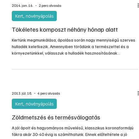
amikor tulajdonunkba kerül egy kert, és látjuk, hogy tele van
elöregedő növényekkel, vagy amikor valamilyen okból 4-6 vagy
még több évig elhanyagoltuk a legalapvetőbb kerti munkákat is
benne. Az hogy egy kert elöregedett, nem jelenti azt, hogy a
növények benne ne lennének ifjíthatóak. Egy ilyen kertből sokkal
hamarabb lehet újra szép és termő területet varázsolni, mint ha tar
vágás után újra telepítenénk az egészet
2014. jan. 16.
2 perc olvasás
Kert, növényápolás
Tökéletes komposzt néhány hónap alatt
Kertünk megmunkálása, ápolása során nagy mennyiségű szerves
hulladék keletkezik. Amennyiben törődünk a természettel és a
környezetünkkel, válasszuk a hulladék hasznosításának
legmegfelelőbb módját: alakítsuk át minőségi trágyává.
2013. júl. 18.
4 perc olvasás