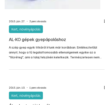
2015. jún. 27.
3 perc olvasás
Kert, növényápolás
AL-KO gépek gyepápoláshoz
A szép gyep egyik titkáról írtunk már korábban. Emlékeztetőül
annyit, hogy a fű legalattomosabb ellenségeinek egyike az a
"filcréteg", ami a talaj felszínén keletkezik. Természetesen nem
igazi filcről van szó, hanem egy sűrű moharétegről, ami rossz
fényviszonyok, és nedves, párás klímában keletkezik, de amit a
fűnyírás után rendszeresen a talajon hagyott...