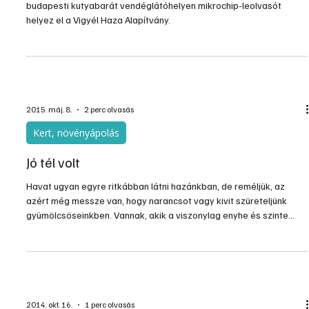
2015. máj. 11.
1 perc olvasás
Olvasói és Közérdekű
Vigyél Haza
A kóbor kutyák azonosításának megkönnyítése érdekében 25
budapesti kutyabarát vendéglátóhelyen mikrochip-leolvasót
helyez el a Vigyél Haza Alapítvány.
2015. máj. 8.
2 perc olvasás
Kert, növényápolás
Jó tél volt
Havat ugyan egyre ritkábban látni hazánkban, de reméljük, az
azért még messze van, hogy narancsot vagy kivit szüreteljünk
gyümölcsöseinkben. Vannak, akik a viszonylag enyhe és szinte