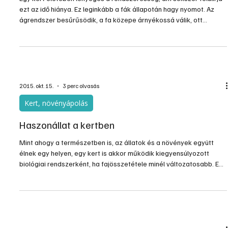
Elhanyagolt fák felújítása
Egy kert életében lényeges a rendszeresség, ám sokszor felülírja
ezt az idő hiánya. Ez leginkább a fák állapotán hagy nyomot. Az
ágrendszer besűrűsödik, a fa közepe árnyékossá válik, ott
megszűnik a hajtásképződés, a sűrű részeken pedig csökken a
gyümölcsök mennyisége, mérete, és a minőség is romlik. Ha egy fa
évek óta nem volt metszve, akkor időszerűvé válik egy
nagygenerál.
2015. okt. 15.
3 perc olvasás
Kert, növényápolás
Haszonállat a kertben
Mint ahogy a természetben is, az állatok és a növények együtt
élnek egy helyen, egy kert is akkor működik kiegyensúlyozott
biológiai rendszerként, ha fajösszetétele minél változatosabb. Egy
kert természetes állatfaunáját igyekezzünk minél inkább a kertben
tartani, a károsakat meg a kerten kívül. Néhány haszonállat is
helyet kaphat a kertben, de fontos a helyes létszámbeállítás.