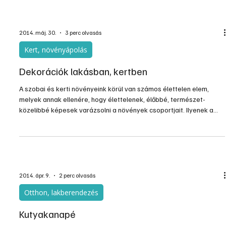
A házi kedvenc tartás jó üzlet is. Régen rájöttek már erre az
állateledel gyártók és forgalmazók, de kapható kutyák, macskák
számára ruha, cipő, világító és kullancsriasztó nyakörv, és még ki
tudja mi minden. Az automata házállat bejáró azért mindenképpen
újdonságnak számít.
2014. máj. 30.
3 perc olvasás
Kert, növényápolás
Dekorációk lakásban, kertben
A szobai és kerti növényeink körül van számos élettelen elem,
melyek annak ellenére, hogy élettelenek, élőbbé, természet-
közelibbé képesek varázsolni a növények csoportjait. Ilyenek a
kövek, vaskos faágak, gyökérmaradványok, a víz.