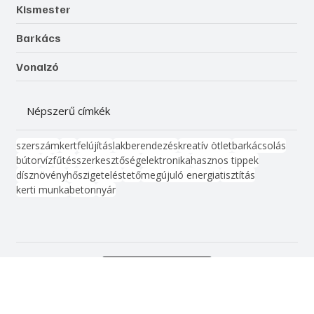
Kert, növényápolás
Női vonal
Életmód, egészség
Kismester
Barkács
Vonalzó
Népszerű címkék
szerszám
kert
felújítás
lakberendezés
kreatív ötlet
barkácsolás
bútor
víz
fűtés
szerkesztőség
elektronika
hasznos tippek
dísznövény
hőszigetelés
tető
megújuló energia
tisztítás
kerti munka
beton
nyár