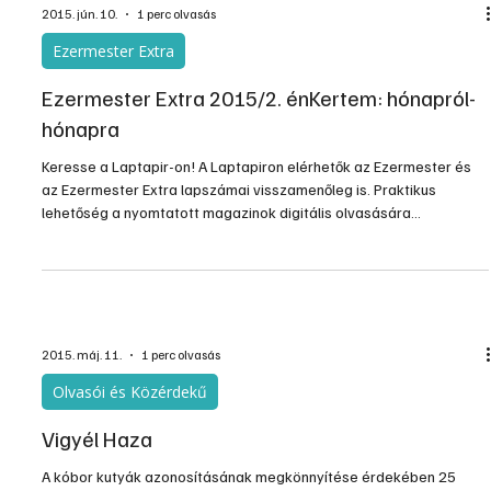
2015. jún. 10.
1 perc olvasás
Ezermester Extra
Ezermester Extra 2015/2. énKertem: hónapról-
hónapra
Keresse a Laptapir-on! A Laptapiron elérhetők az Ezermester és
az Ezermester Extra lapszámai visszamenőleg is. Praktikus
lehetőség a nyomtatott magazinok digitális olvasására
számítógépen, okostelefonon vagy táblagépen. Bárhol, bármikor,
akár külföldön tartózkodva is olvashatja az Ezermester
lapszámait. További információ a www.laptapir.hu oldalon.