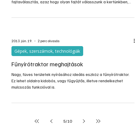
Kert, növényápolás
Zöldmetszés és termésválogatás
A jól ápolt és hagyományos művelésű, klasszikus koronaformájú
fákra akár 30-40 évig is számíthatunk. Ennek előfeltétele a jó
fajtaválasztás, azaz hogy olyan fajtát válasszunk a kertünkben,
amelynek megfelelnek kertünk adottságai. Ám a megfelelő
gondozás és metszés szintén lényeges ahhoz, hogy az adott fa
sokáig éljen, és jó minőségben, a lehető legtöbbet teremjen.
2013. jún. 19.
2 perc olvasás
Gépek, szerszámok, technológiák
Fűnyírótraktor meghajtások
Nagy, füves területek nyírásához ideális eszköz a fűnyírótraktor.
Ez lehet oldalra kidobós, vagy fűgyűjtős, illetve rendelkezhet
mulcsozás funkcióval is.