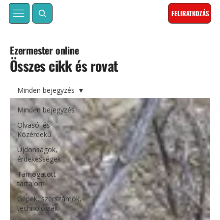
FELIRATKOZÁS
Ezermester online
Összes cikk és rovat
Minden bejegyzés
Minden bejegyzés
Olvasói és
Közérdekű
Újdonságok,
érdekességek
Támogatott
tartalom
Gépek, szerszámok,
technológiák