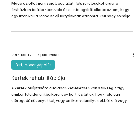
2014. ápr. 9.
2 perc olvasás
Otthon, lakberendezés
Kutyakanapé
Maga az ötlet nem saját, egy állati felszereléseket árusító
áruházban találkoztam vele és szinte egyből elhatároztam, hogy
egy ilyen kell a Mese nevű kutyánknak otthonra, kell hogy csináljak
egyet.
2014. febr. 12.
5 perc olvasás
Kert, növényápolás
Kertek rehabilitációja
A kertek felújítására általában két esetben van szükség. Vagy