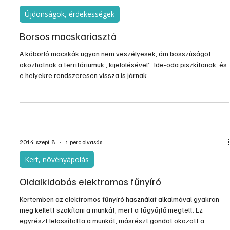
hómentes teleket a globális felmelegedésnek tulajdonítják, más
kutatók szerint néhány ilyen év egyáltalán nem természetellenes.
Mindenesetre ha a mögöttünk álló telet nézzük, az kertészeti
szempontból kedvezőnek mondható, jó kilátásaink vannak a 2015-
ös kertészeti szezonra.
2014. okt. 16.
1 perc olvasás
Újdonságok, érdekességek
Borsos macskariasztó
A kóborló macskák ugyan nem veszélyesek, ám bosszúságot
okozhatnak a territóriumuk „kijelölésével”. Ide-oda piszkítanak, és
e helyekre rendszeresen vissza is járnak.
2014. szept. 8.
1 perc olvasás
Kert, növényápolás