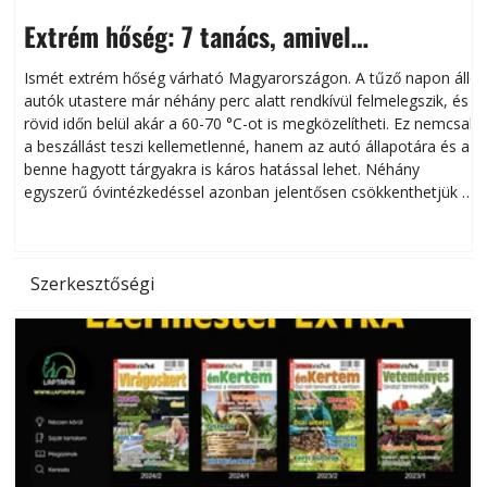
Extrém hőség: 7 tanács, amivel
megóvhatjuk autónkat a nyári károktól
Ismét extrém hőség várható Magyarországon. A tűző napon álló
autók utastere már néhány perc alatt rendkívül felmelegszik, és
rövid időn belül akár a 60-70 °C-ot is megközelítheti. Ez nemcsak
n
a beszállást teszi kellemetlenné, hanem az autó állapotára és a
benne hagyott tárgyakra is káros hatással lehet. Néhány
egyszerű óvintézkedéssel azonban jelentősen csökkenthetjük a
hőség káros hatásait.
l
Szerkesztőségi