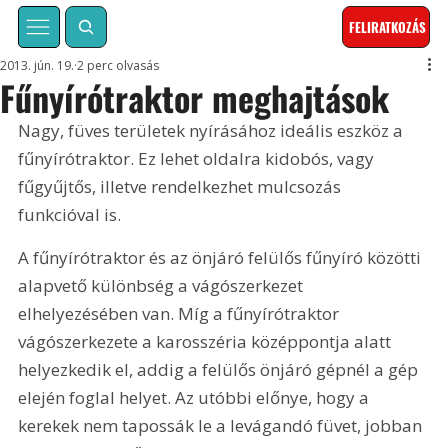
FELIRATKOZÁS
2013. jún. 19.
2 perc olvasás
Fűnyírótraktor meghajtások
Nagy, füves területek nyírásához ideális eszköz a 
fűnyírótraktor. Ez lehet oldalra kidobós, vagy 
fűgyűjtős, illetve rendelkezhet mulcsozás 
funkcióval is. 
A fűnyírótraktor és az önjáró felülős fűnyíró közötti 
alapvető különbség a vágószerkezet 
elhelyezésében van. Míg a fűnyírótraktor 
vágószerkezete a karosszéria középpontja alatt 
helyezkedik el, addig a felülős önjáró gépnél a gép 
elején foglal helyet. Az utóbbi előnye, hogy a 
kerekek nem tapossák le a levágandó füvet, jobban 