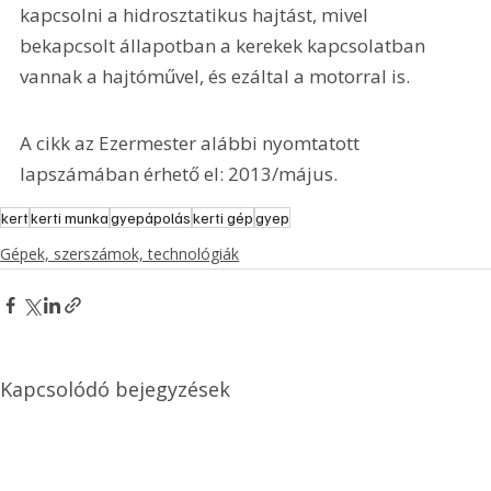
kapcsolni a hidrosztatikus hajtást, mivel 
bekapcsolt állapotban a kerekek kapcsolatban 
vannak a hajtóművel, és ezáltal a motorral is.
A cikk az Ezermester alábbi nyomtatott 
lapszámában érhető el: 2013/május.
kert
kerti munka
gyepápolás
kerti gép
gyep
Gépek, szerszámok, technológiák
Kapcsolódó bejegyzések