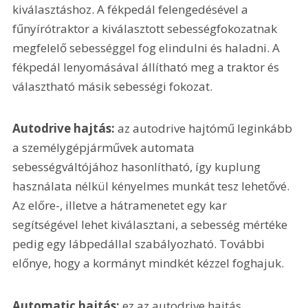
kiválasztáshoz. A fékpedál felengedésével a 
fűnyírótraktor a kiválasztott sebességfokozatnak 
megfelelő sebességgel fog elindulni és haladni. A 
fékpedál lenyomásával állítható meg a traktor és 
választható másik sebességi fokozat.
Autodrive hajtás:
 az autodrive hajtómű leginkább 
a személygépjárművek automata 
sebességváltójához hasonlítható, így kuplung 
használata nélkül kényelmes munkát tesz lehetővé. 
Az előre-, illetve a hátramenetet egy kar 
segítségével lehet kiválasztani, a sebesség mértéke 
pedig egy lábpedállal szabályozható. További 
előnye, hogy a kormányt mindkét kézzel foghajuk.
Automatic hajtás:
 ez az autodrive hajtás 