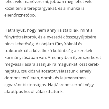
lehet vele manőverezni, jobban meg lehet vele 
közelíteni a tereptárgyakat, és a munka is 
ellenőrizhetőbb. 
Hátrányuk, hogy nem annyira stabilak, mint a 
fűnyírótraktorok, és a nyesedék összegyűjtésére 
nincs lehetőség. Az önjáró fűnyíróknál és 
traktoroknál a következő különbség a kerekek 
kormányzásában van. Amennyiben ilyen szerkezet 
megvásárlására szánjuk rá magunkat, összkerék-
hajtású, csuklós változatot válasszunk, amely 
dombos területen, domb- és lejtmenetben 
egyaránt biztonságos. Hajtásrendszerből négy 
alaptípus közül választhatunk.