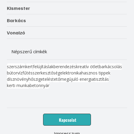
Kismester
Barkács
Vonalzó
Népszerű címkék
szerszám
kert
felújítás
lakberendezés
kreatív ötlet
barkácsolás
bútor
víz
fűtés
szerkesztőség
elektronika
hasznos tippek
dísznövény
hőszigetelés
tető
megújuló energia
tisztítás
kerti munka
beton
nyár
Kapcsolat
Impresszum