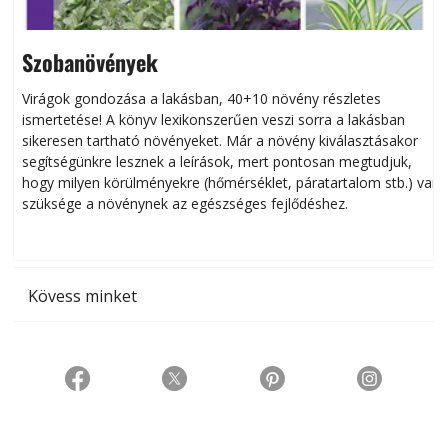
Szobanövények
Virágok gondozása a lakásban, 40+10 növény részletes
ismertetése! A könyv lexikonszerűen veszi sorra a lakásban
s
sikeresen tart­ha­tó növényeket. Már a növény kiválasztásakor
h
segítségünkre lesznek a leírások, mert pontosan megtudjuk,
k
hogy milyen körülményekre (hőmérséklet, páratartalom stb.) van
szüksége a növénynek az egészséges fejlődéshez.
t
Kövess minket