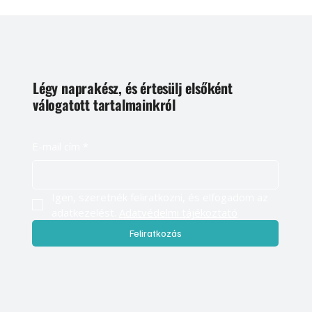
Légy naprakész, és értesülj elsőként
válogatott tartalmainkról
E-mail cím
*
Igen, szeretnék feliratkozni, és elfogadom az 
adatkezelést. 
Adatvédelmi tájékoztató
Feliratkozás