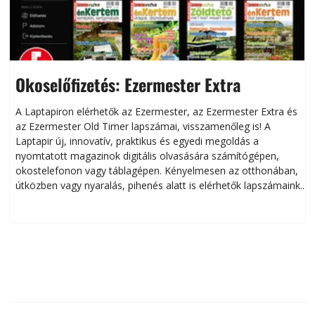
Okoselőfizetés: Ezermester Extra
A Laptapiron elérhetők az Ezermester, az Ezermester Extra és
az Ezermester Old Timer lapszámai, visszamenőleg is! A
Laptapir új, innovatív, praktikus és egyedi megoldás a
L
nyomtatott magazinok digitális olvasására számítógépen,
okostelefonon vagy táblagépen. Kényelmesen az otthonában,
útközben vagy nyaralás, pihenés alatt is elérhetők lapszámaink.
ú
Bárhol, bármikor, akár külföldön élve vagy dolgozva is
B
olvashatók az Ezermester lapszámai. A Laptapir kényelmes
megoldás, mert: – t