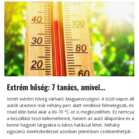
Extrém hőség: 7 tanács, amivel
megóvhatjuk autónkat a nyári károktól
Ismét extrém hőség várható Magyarországon. A tűző napon álló
autók utastere már néhány perc alatt rendkívül felmelegszik, és
rövid időn belül akár a 60-70 °C-ot is megközelítheti. Ez nemcsak
n
a beszállást teszi kellemetlenné, hanem az autó állapotára és a
benne hagyott tárgyakra is káros hatással lehet. Néhány
egyszerű óvintézkedéssel azonban jelentősen csökkenthetjük a
hőség káros hatásait.