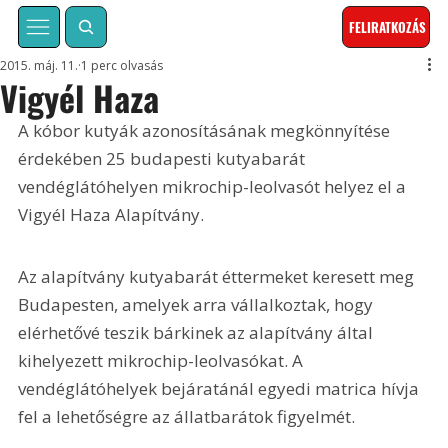
FELIRATKOZÁS
2015. máj. 11.
1 perc olvasás
Vigyél Haza
A kóbor kutyák azonosításának megkönnyítése 
érdekében 25 budapesti kutyabarát 
vendéglátóhelyen mikrochip-leolvasót helyez el a 
Vigyél Haza Alapítvány.
Az alapítvány kutyabarát éttermeket keresett meg 
Budapesten, amelyek arra vállalkoztak, hogy 
elérhetővé teszik bárkinek az alapítvány által 
kihelyezett mikrochip-leolvasókat. A 
vendéglátóhelyek bejáratánál egyedi matrica hívja 
fel a lehetőségre az állatbarátok figyelmét.