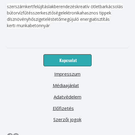
szerszám
kert
felújítás
lakberendezés
kreatív ötlet
barkácsolás
bútor
víz
fűtés
szerkesztőség
elektronika
hasznos tippek
dísznövény
hőszigetelés
tető
megújuló energia
tisztítás
kerti munka
beton
nyár
Kapcsolat
Impresszum
Médiaajánlat
Adatvédelem
Előfizetés
Szerzői jogok