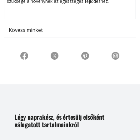
szüksége a növénynek az egészséges fejlődéshez.
t
Kövess minket
Légy naprakész, és értesülj elsőként
válogatott tartalmainkról