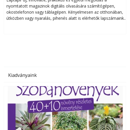
nyomtatott magazinok digitális olvasására számítógépen,
okostelefonon vagy táblagépen. Kényelmesen az otthonában,
útközben vagy nyaralás, pihenés alatt is elérhetők lapszámaink.
ú
Bárhol, bármikor, akár külföldön élve vagy dolgozva is
B
olvashatók az Ezermester lapszámai. A Laptapir kényelmes
megoldás, mert: – t
Kiadványaink