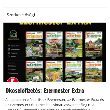
l
Szerkesztőségi
Okoselőfizetés: Ezermester Extra
A Laptapiron elérhetők az Ezermester, az Ezermester Extra és
az Ezermester Old Timer lapszámai, visszamenőleg is! A
Laptapir új, innovatív, praktikus és egyedi megoldás a
L