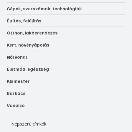
Gépek, szerszámok, technológiák
Építés, felújítás
Otthon, lakberendezés
Kert, növényápolás
Női vonal
Életmód, egészség
Kismester
Barkács
Vonalzó
Népszerű címkék