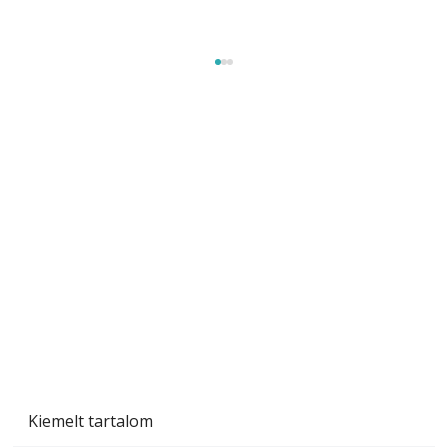
Naptej vagy napolaj? Melyiket válasszuk, és
miben különböznek?
Kiemelt tartalom