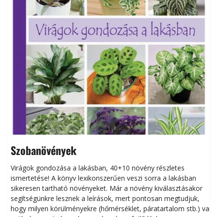
Szobanövények
Virágok gondozása a lakásban, 40+10 növény részletes
ismertetése! A könyv lexikonszerűen veszi sorra a lakásban
s
sikeresen tart­ha­tó növényeket. Már a növény kiválasztásakor
h
segítségünkre lesznek a leírások, mert pontosan megtudjuk,
k
hogy milyen körülményekre (hőmérséklet, páratartalom stb.) van