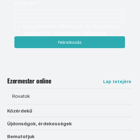
E-mail cím
*
Igen, szeretnék feliratkozni, és elfogadom az 
adatkezelést. 
Adatvédelmi tájékoztató
Feliratkozás
Ezermester online
Lap tetejére
Rovatok
Közérdekű
Újdonságok, érdekességek
Bemutatjuk