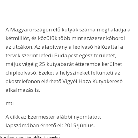
A Magyarországon élő kutyák száma meghaladja a 
kétmilliót, és közülük több mint százezer kóborol 
az utcákon. Az alapítvány a leolvasó hálózattal a 
tervek szerint lefedi Budapest egész területét, 
május végéig 25 kutyabarát étterembe kerülhet 
chipleolvasó. Ezeket a helyszíneket feltünteti az 
okostelefonon elérhető Vigyél Haza Kutyakereső 
alkalmazás is.
mti
A cikk az Ezermester alábbi nyomtatott 
lapszámában érhető el: 2015/június.
kert
hasznos tippek
kerti munka