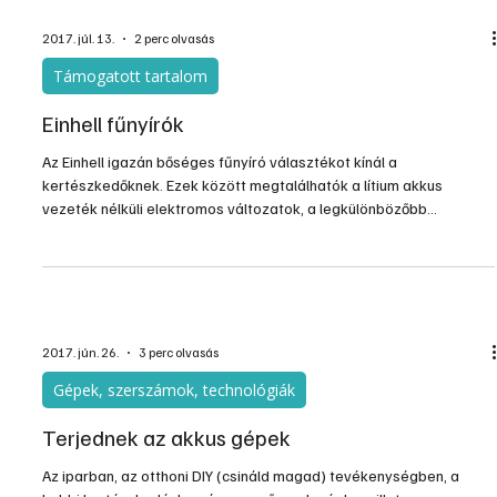
2017. júl. 13.
2 perc olvasás
Támogatott tartalom
Einhell fűnyírók
Az Einhell igazán bőséges fűnyíró választékot kínál a
kertészkedőknek. Ezek között megtalálhatók a lítium akkus
vezeték nélküli elektromos változatok, a legkülönbözőbb
teljesítményű hálózati elektromos változatok, és a kifejezetten
csendes üzemű benzinmotorosok is.
2017. jún. 26.
3 perc olvasás
Gépek, szerszámok, technológiák
Terjednek az akkus gépek
Az iparban, az otthoni DIY (csináld magad) tevékenységben, a