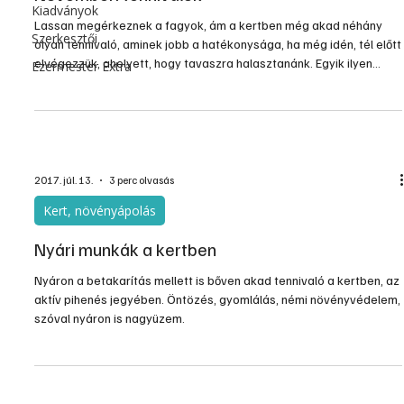
Kiadványok
Lassan megérkeznek a fagyok, ám a kertben még akad néhány
Szerkesztői
olyan tennivaló, aminek jobb a hatékonysága, ha még idén, tél előtt
elvégezzük, ahelyett, hogy tavaszra halasztanánk. Egyik ilyen
Ezermester Extra
lényeges teendő az ásás, a talaj forgatása.
2017. júl. 13.
3 perc olvasás
Kert, növényápolás
Nyári munkák a kertben
Nyáron a betakarítás mellett is bőven akad tennivaló a kertben, az
aktív pihenés jegyében. Öntözés, gyomlálás, némi növényvédelem,
szóval nyáron is nagyüzem.