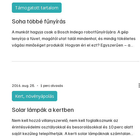
Támogatott tartalom
Soha többé fűnyírás
A munkát hagyja csak a Bosch Indego robotfűnyírójára. A gép
lenyírja a füvet, magától utat talál mindenhol, és mindig tökéletes
vágási minőséget produkál. Hogyan éri el ezt? Egyszerűen – a
„Logicut” segítségével. A telepítést követően mindössze némi
egyszerű programozásra van szükség ahhoz, hogy a gép
elvégezze a munkát Ön helyett.
2016. aug. 28.
1 perc olvasás
Kert, növényápolás
Solar lámpák a kertben
Nem kell hozzá villanyszerelő, nem kell foglalkoznunk az
érintésvédelmi osztályokkal és besorolásokkal és 10 perc alatt
saját kezűleg telepíthetjük. A kerti solar lámpáknak számtalan
előnye van, cserében egy kicsit mérsékeltebb a fényerejük. De a