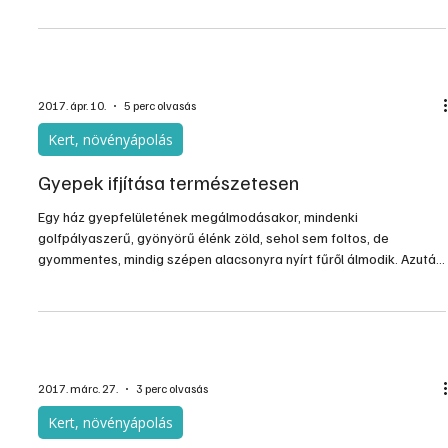
fűnyírókat, fűkaszákat és sövénynyírókat, melyek egy része
mostantól nem csak cserélhető, hanem beépített akkumulátoros
kivitelben is elérhető.
2017. ápr. 10.
5 perc olvasás
Kert, növényápolás
Gyepek ifjítása természetesen
Egy ház gyepfelületének megálmodásakor, mindenki
golfpályaszerű, gyönyörű élénk zöld, sehol sem foltos, de
gyommentes, mindig szépen alacsonyra nyírt fűről álmodik. Azután
jönnek a kompromisszumok; vagy már a telepítéskor, a magas
költségek miatt, vagy az első pár év után, amikor kiderül, hogy
komoly munka van ám abban, ahol midig szépen alacsonyan van
tartva a fű. Meg lehet azonban találni a középutat is, ami nem egy
extra gyep, extra munka- és költség ráfordítás, de szépnek
2017. márc. 27.
3 perc olvasás
Kert, növényápolás