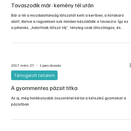
Tavaszodik már: kemény tél után
Bár a tél a mozdulatlanság látszatát kelti a kertben, a hótakaró
alatt, illetve a rügyekben sok minden készülődik a tavaszra. Így ez
a pihenés, „halottnak látszó táj”, tényleg csak látszólagos, és
valami új kezdetét előzi meg. Az elmúlt tél igen kemény volt ahhoz
képest, amilyen enyhe telekhez szoktunk az utóbbi években. A
hosszú, éjjel és nappal is fagyos időszaknak a kertre nézve előnye,
és hátránya is van. A mérsékelt övben, a kontinentális éghajlaton,
ahol mi élünk, a nég
2017. márc. 27.
1 perc olvasás
Támogatott tartalom
A gyommentes pázsit titka
Az új, még hatékonyabb összetétel kiírtja a kétszikű gyomokat a
pázsitban.