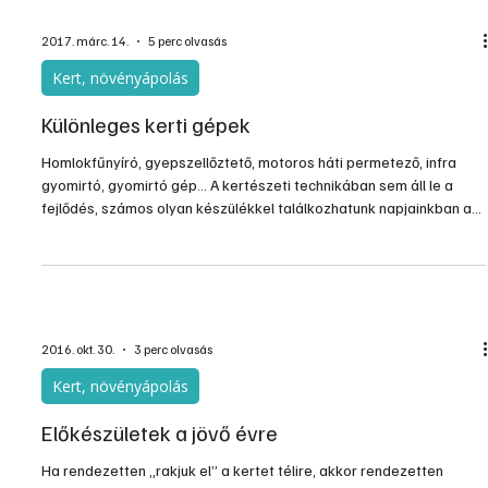
2017. márc. 14.
5 perc olvasás
Kert, növényápolás
Különleges kerti gépek
Homlokfűnyíró, gyepszellőztető, motoros háti permetező, infra
gyomirtó, gyomirtó gép… A kertészeti technikában sem áll le a
fejlődés, számos olyan készülékkel találkozhatunk napjainkban az
üzletekben vagy az internetes áruházakban, melyekkel korábban
nem. Ezek többsége kisüzemi termesztésre lett kifejlesztve, ám ha
valakinek 700-1000 négyzetméter körüli kertje van, abban már
nagy segítség lehet némelyik eszköz.
2016. okt. 30.
3 perc olvasás
Kert, növényápolás
Előkészületek a jövő évre
Ha rendezetten „rakjuk el” a kertet télire, akkor rendezetten