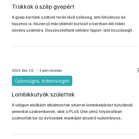
Trükkök a szép gyepért
A gyep kertünk szabad terén lévő szőnyeg, ami látványos és
hasznos is, hiszen jó mikroklímát biztosít a kertben élő többi
növény számára. Összeszedtünk néhány tippet, ami hozzásegít
ahhoz, hogy gyepünk minél szebbé váljon.
2015. dec. 10.
1 perc olvasás
Újdonságok, érdekességek
Lombikkutyák születtek
A világon elsőként alkalmaztak sikerrel lombikeljárást kutyáknál
amerikai szakemberek, akik a PLoS One című folyóiratban
számoltak be az évtizedek munkáját dicsérő tudományos
áttörésről.