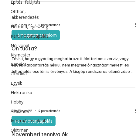
Építés, felújítás
Otthon,
lakberendezés
2017. nov. 27.
2 perc olvasás
Életmód, egészség
Támogatott tartalom
Kert, növényápolás
Női vonal
Ön tudta?
Kismester
Tévhit, hogy a gyárilag meghatározott élettartam szerviz, vagy
Barkács
egyéb karbantartás nélkül, nem megfelelő használat mellett, és
túlterhelés esetén is érvényes. A kisgép rendszeres ellenőrzése és
Címoldal
beállítása a tartós, hosszú ideig tartó nagy teljesítménynek
Egyéb
előfeltétele. A rendszeres karbantartás és szerviz hozzájárul a
hosszú élettartamhoz, és nem utolsó sorban saját testi épsége
Elektronika
megőrzéséhez.
Hobby
Általános
2017. nov. 22.
4 perc olvasás
Információs oldal
Kert, növényápolás
Oldtimer
Novemberi tennivalók