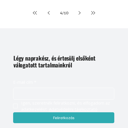
4
/
10
Légy naprakész, és értesülj elsőként
válogatott tartalmainkról
E-mail cím
*
Igen, szeretnék feliratkozni, és elfogadom az 
adatkezelést. 
Adatvédelmi tájékoztató
Feliratkozás