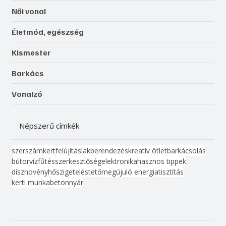
Női vonal
Életmód, egészség
Kismester
Barkács
Vonalzó
Népszerű címkék
szerszám
kert
felújítás
lakberendezés
kreatív ötlet
barkácsolás
bútor
víz
fűtés
szerkesztőség
elektronika
hasznos tippek
dísznövény
hőszigetelés
tető
megújuló energia
tisztítás
kerti munka
beton
nyár