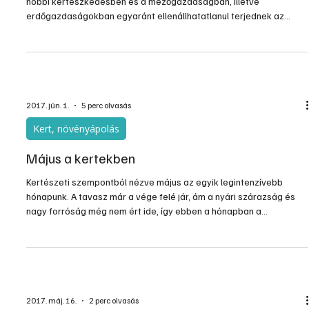
hobbi kertészkedésben és a mezőgazdaságban, illetve
erdőgazdaságokban egyaránt ellenállhatatlanul terjednek az
akkumulátoros gépek. Korábban még a NiCd, NiMh akkukra
épültek ezek az eszközök, de mára teljesen kiszorítják a régebbi
akkutípusokat a Li alapú akkumulátorok. Fokozatosan szűnnek
meg a teljesítményigényhez kapcsolódó korlátok is. Ma már a
legnagyobb teljesítményigényű szerszámgépeknek és kerti
gépeknek is
2017. jún. 1.
5 perc olvasás
Kert, növényápolás
Május a kertekben
Kertészeti szempontból nézve május az egyik legintenzívebb
hónapunk. A tavasz már a vége felé jár, ám a nyári szárazság és
nagy forróság még nem ért ide, így ebben a hónapban a
legintenzívebb a növények növekedése, fejlődése.
2017. máj. 16.
2 perc olvasás