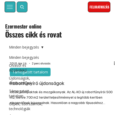
FELIRATKOZÁS
Ezermester online
Összes cikk és rovat
Minden bejegyzés
Minden bejegyzés
2018. ápr. 16.
2 perc olvasás
Olvasói és
Közérdekű
Támogatott tartalom
Újdonságok,
Robotfűnyíró újdonságok
érdekességek
Támogatott
Kicsik, kompaktak és mozgékonyak. Az AL-KO új robotfűnyírói 500
tartalom
m2, illetve 700 m2 területteljesítménnyel a legtöbb kertben
elegendőnek bizonyulnak. Hasonlóan a nagyobb típusokhoz
Gépek, szerszámok,
teljesen automatikusan ápolják a kertet, miközben számos téren
technológiák
túl is tesznek rajtuk.