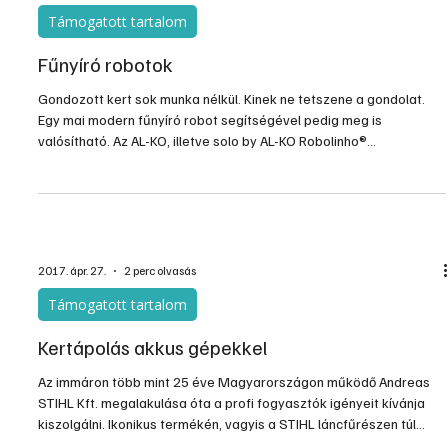
Támogatott tartalom
Fűnyíró robotok
Gondozott kert sok munka nélkül. Kinek ne tetszene a gondolat.
Egy mai modern fűnyíró robot segítségével pedig meg is
valósítható. Az AL-KO, illetve solo by AL-KO Robolinho®
fűnyírócsalád kíméletesen és mindenekelőtt önállóan vágja a
füvet. Kikerüli a nagyobb méretű akadályokat és önállóan
visszatér a töltőállomásra. A fűnyíró robotok mindezeken felül
számos további képességgel rendelkeznek.
2017. ápr. 27.
2 perc olvasás
Támogatott tartalom
Kertápolás akkus gépekkel
Az immáron több mint 25 éve Magyarországon működő Andreas
STIHL Kft. megalakulása óta a profi fogyasztók igényeit kívánja
kiszolgálni. Ikonikus termékén, vagyis a STIHL láncfűrészen túl
slágertermékként tartja számon a gyepápoláshoz kapcsolódó