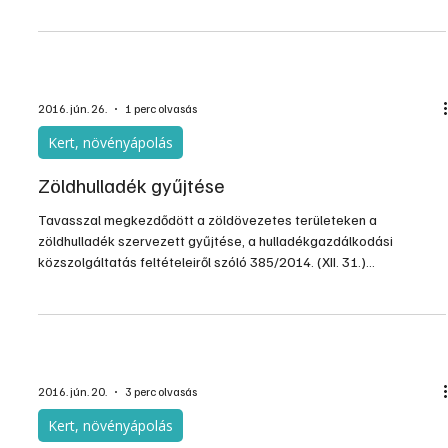
sok kicsi, sokra megy elv alapján ezt a hátrányt is
kompenzálhatjuk. A lámpák formai változatossága és színvilága
szinte korlátlan. A külön akkumulátoros és külső napcellás
változatoknál még a nagyobb fényerőre és az akkuk tökéletese
2016. jún. 26.
1 perc olvasás
Kert, növényápolás
Zöldhulladék gyűjtése
Tavasszal megkezdődött a zöldövezetes területeken a
zöldhulladék szervezett gyűjtése, a hulladékgazdálkodási
közszolgáltatás feltételeiről szóló 385/2014. (XII. 31.)
Kormányrendelet alapján. Kizárólag a begyűjtést végző cég vagy
önkormányzat logójával ellátott KERTI ZÖLDHULLADÉK-GYŰJTŐ
zsákokat szállítják el, az előre megadott időpontban.
2016. jún. 20.
3 perc olvasás
Kert, növényápolás