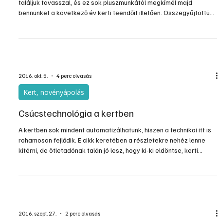
találjuk tavasszal, és ez sok pluszmunkától megkímél majd
bennünket a következő év kerti teendőit illetően. Összegyűjtöttünk
néhány dolgot, melyek segítik a következő kerti szezon
problémamentességét növényvédelmi, munkaszervezési és
egyéb szempontokból is.
2016. okt. 5.
4 perc olvasás
Kert, növényápolás
Csúcstechnológia a kertben
A kertben sok mindent automatizálhatunk, hiszen a technikai itt is
rohamosan fejlődik. E cikk keretében a részletekre nehéz lenne
kitérni, de ötletadónak talán jó lesz, hogy ki-ki eldöntse, kerti
dolgainak egy részét meddig szeretné maga végezni, és
honnantól bízná azt automatizált, vezérelt eszközökre.
2016. szept. 27.
2 perc olvasás