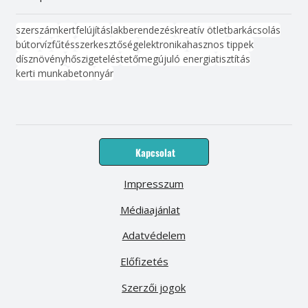
szerszám
kert
felújítás
lakberendezés
kreatív ötlet
barkácsolás
bútor
víz
fűtés
szerkesztőség
elektronika
hasznos tippek
dísznövény
hőszigetelés
tető
megújuló energia
tisztítás
kerti munka
beton
nyár
Kapcsolat
Impresszum
Médiaajánlat
Adatvédelem
Előfizetés
Szerzői jogok