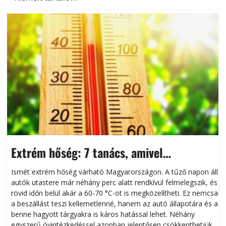
Extrém hőség: 7 tanács, amivel
megóvhatjuk autónkat a nyári károktól
Ismét extrém hőség várható Magyarországon. A tűző napon álló
autók utastere már néhány perc alatt rendkívül felmelegszik, és
rövid időn belül akár a 60-70 °C-ot is megközelítheti. Ez nemcsak
n
a beszállást teszi kellemetlenné, hanem az autó állapotára és a
benne hagyott tárgyakra is káros hatással lehet. Néhány
egyszerű óvintézkedéssel azonban jelentősen csökkenthetjük a