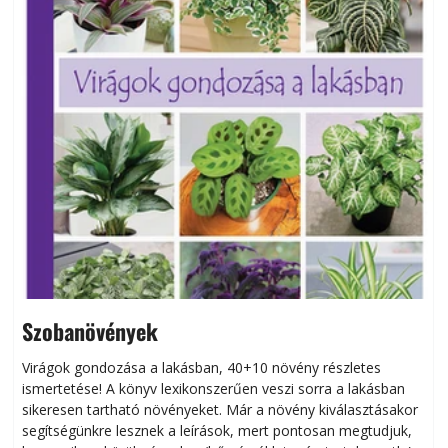
Szobanövények
Virágok gondozása a lakásban, 40+10 növény részletes
ismertetése! A könyv lexikonszerűen veszi sorra a lakásban
s
sikeresen tart­ha­tó növényeket. Már a növény kiválasztásakor
h
segítségünkre lesznek a leírások, mert pontosan megtudjuk,
k