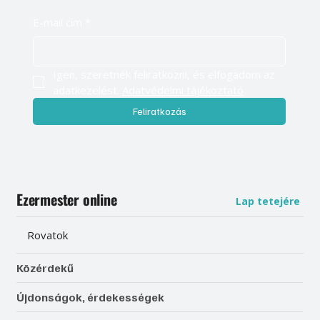
E-mail cím
*
Igen, szeretnék feliratkozni, és elfogadom az 
adatkezelést. 
Adatvédelmi tájékoztató
Feliratkozás
Ezermester online
Lap tetejére
Rovatok
Közérdekű
Újdonságok, érdekességek