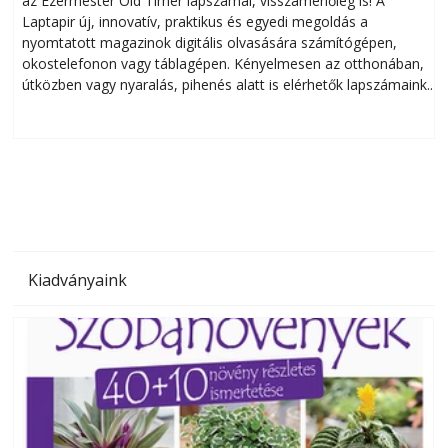
az Ezermester Old Timer lapszámai, visszamenőleg is! A
Laptapir új, innovatív, praktikus és egyedi megoldás a
L
nyomtatott magazinok digitális olvasására számítógépen,
okostelefonon vagy táblagépen. Kényelmesen az otthonában,
útközben vagy nyaralás, pihenés alatt is elérhetők lapszámaink.
ú
Bárhol, bármikor, akár külföldön élve vagy dolgozva is
B
olvashatók az Ezermester lapszámai. A Laptapir kényelmes
megoldás, mert: – t
Kiadványaink