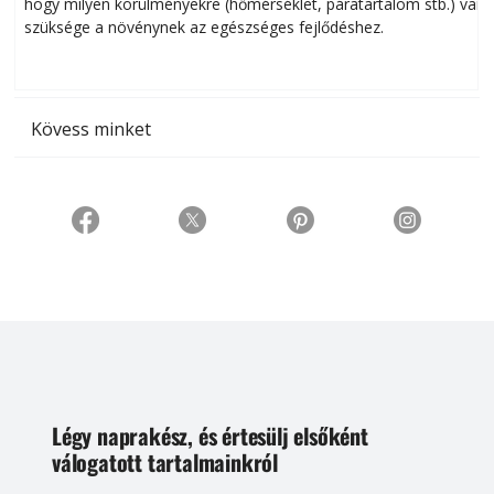
hogy milyen körülményekre (hőmérséklet, páratartalom stb.) van
szüksége a növénynek az egészséges fejlődéshez.
t
Kövess minket
Légy naprakész, és értesülj elsőként
válogatott tartalmainkról