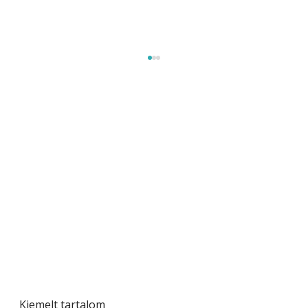
Beton járdalap készítése és lerakása – gyári
és saját készítésű megoldások
Kiemelt tartalom