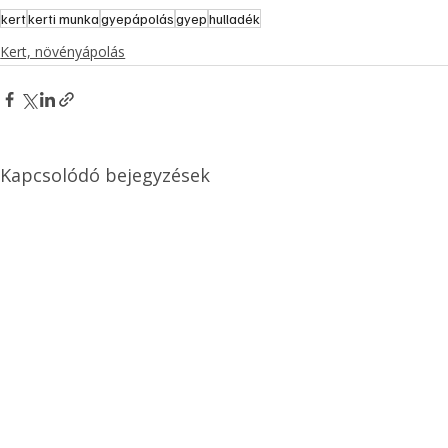
kert
kerti munka
gyepápolás
gyep
hulladék
Kert, növényápolás
Kapcsolódó bejegyzések