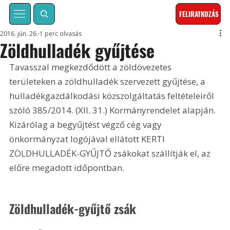
FELIRATKOZÁS
2016. jún. 26.
1 perc olvasás
Zöldhulladék gyűjtése
Tavasszal megkezdődött a zöldövezetes 
területeken a zöldhulladék szervezett gyűjtése, a 
hulladékgazdálkodási közszolgáltatás feltételeiről 
szóló 385/2014. (XII. 31.) Kormányrendelet alapján. 
Kizárólag a begyűjtést végző cég vagy 
önkormányzat logójával ellátott KERTI 
ZÖLDHULLADÉK-GYŰJTŐ zsákokat szállítják el, az 
előre megadott időpontban. 
Zöldhulladék-gyűjtő zsák