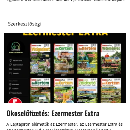
hőség káros hatásait.
l
Szerkesztőségi
Okoselőfizetés: Ezermester Extra
A Laptapiron elérhetők az Ezermester, az Ezermester Extra és