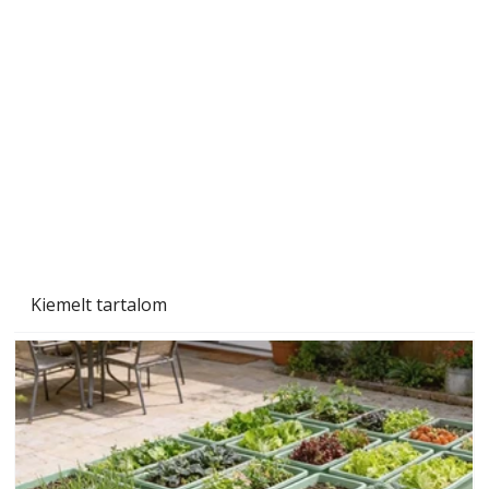
Szárazság a kertben – az aszály hatása a
növényekre és a védekezés lehetőségei
Kiemelt tartalom