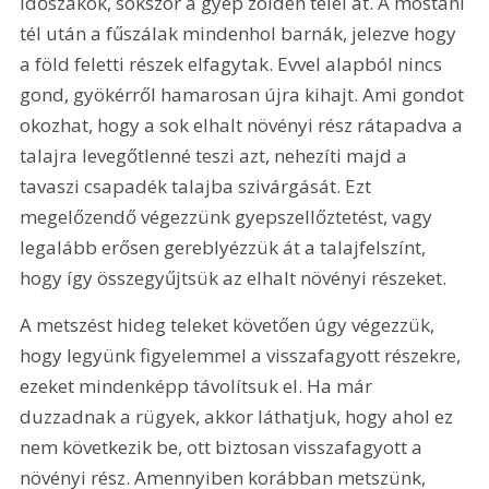
időszakok, sokszor a gyep zölden telel át. A mostani 
tél után a fűszálak mindenhol barnák, jelezve hogy 
a föld feletti részek elfagytak. Evvel alapból nincs 
gond, gyökérről hamarosan újra kihajt. Ami gondot 
okozhat, hogy a sok elhalt növényi rész rátapadva a 
talajra levegőtlenné teszi azt, nehezíti majd a 
tavaszi csapadék talajba szivárgását. Ezt 
megelőzendő végezzünk gyepszellőztetést, vagy 
legalább erősen gereblyézzük át a talajfelszínt, 
hogy így összegyűjtsük az elhalt növényi részeket.
A metszést hideg teleket követően úgy végezzük, 
hogy legyünk figyelemmel a visszafagyott részekre, 
ezeket mindenképp távolítsuk el. Ha már 
duzzadnak a rügyek, akkor láthatjuk, hogy ahol ez 
nem következik be, ott biztosan visszafagyott a 
növényi rész. Amennyiben korábban metszünk, 