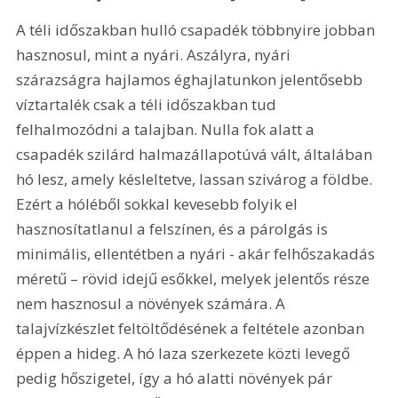
A téli időszakban hulló csapadék többnyire jobban 
hasznosul, mint a nyári. Aszályra, nyári 
szárazságra hajlamos éghajlatunkon jelentősebb 
víztartalék csak a téli időszakban tud 
felhalmozódni a talajban. Nulla fok alatt a 
csapadék szilárd halmazállapotúvá vált, általában 
hó lesz, amely késleltetve, lassan szivárog a földbe. 
Ezért a hóléből sokkal kevesebb folyik el 
hasznosítatlanul a felszínen, és a párolgás is 
minimális, ellentétben a nyári - akár felhőszakadás 
méretű – rövid idejű esőkkel, melyek jelentős része 
nem hasznosul a növények számára. A 
talajvízkészlet feltöltődésének a feltétele azonban 
éppen a hideg. A hó laza szerkezete közti levegő 
pedig hőszigetel, így a hó alatti növények pár 