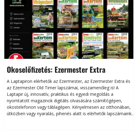
Okoselőfizetés: Ezermester Extra
A Laptapiron elérhetők az Ezermester, az Ezermester Extra és
az Ezermester Old Timer lapszámai, visszamenőleg is! A
Laptapir új, innovatív, praktikus és egyedi megoldás a
L
nyomtatott magazinok digitális olvasására számítógépen,
okostelefonon vagy táblagépen. Kényelmesen az otthonában,
útközben vagy nyaralás, pihenés alatt is elérhetők lapszámaink.
ú
Bárhol, bármikor, akár külföldön élve vagy dolgozva is
B
olvashatók az Ezermester lapszámai. A Laptapir kényelmes
megoldás, mert: – t