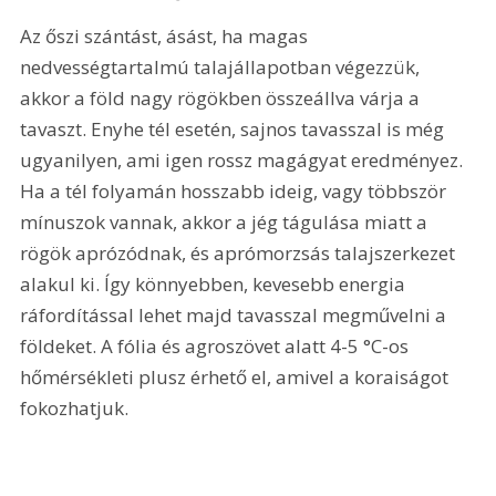
Az őszi szántást, ásást, ha magas 
nedvességtartalmú talajállapotban végezzük, 
akkor a föld nagy rögökben összeállva várja a 
tavaszt. Enyhe tél esetén, sajnos tavasszal is még 
ugyanilyen, ami igen rossz magágyat eredményez. 
Ha a tél folyamán hosszabb ideig, vagy többször 
mínuszok vannak, akkor a jég tágulása miatt a 
rögök aprózódnak, és aprómorzsás talajszerkezet 
alakul ki. Így könnyebben, kevesebb energia 
ráfordítással lehet majd tavasszal megművelni a 
földeket. A fólia és agroszövet alatt 4-5 °C-os 
hőmérsékleti plusz érhető el, amivel a koraiságot 
fokozhatjuk.