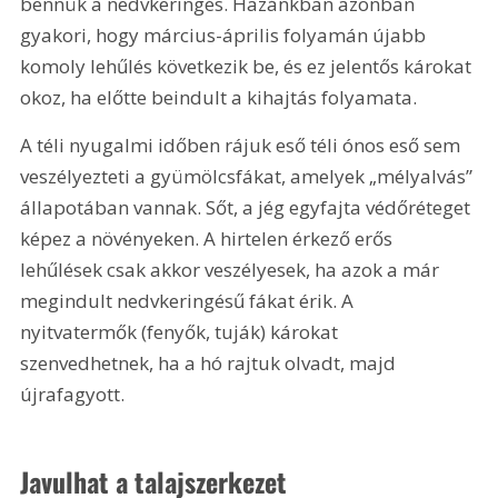
bennük a nedvkeringés. Hazánkban azonban 
gyakori, hogy március-április folyamán újabb 
komoly lehűlés következik be, és ez jelentős károkat 
okoz, ha előtte beindult a kihajtás folyamata.
A téli nyugalmi időben rájuk eső téli ónos eső sem 
veszélyezteti a gyümölcsfákat, amelyek „mélyalvás” 
állapotában vannak. Sőt, a jég egyfajta védőréteget 
képez a növényeken. A hirtelen érkező erős 
lehűlések csak akkor veszélyesek, ha azok a már 
megindult nedvkeringésű fákat érik. A 
nyitvatermők (fenyők, tuják) károkat 
szenvedhetnek, ha a hó rajtuk olvadt, majd 
újrafagyott.
Javulhat a talajszerkezet