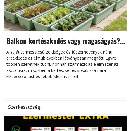
Balkon kertészkedés vagy magaságyás?
Helytakarékos kertészkedés
A saját termesztésű zöldségek és fűszernövények iránti
érdeklődés az elmúlt években látványosan megnőtt. Egyre
többen szeretnék tudni, honnan származik az élelmiszer az
l
asztalukra, miközben a kertészkedés sokak számára
kikapcsolódást és feltöltődést is jelent.
é
d
Szerkesztőségi