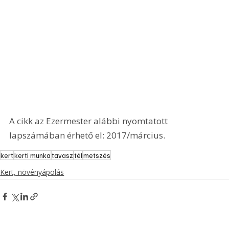
A cikk az Ezermester alábbi nyomtatott 
lapszámában érhető el: 2017/március.
kert
kerti munka
tavasz
tél
metszés
Kert, növényápolás