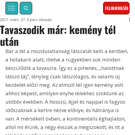
FELIRATKOZÁS
2017. márc. 27.
3 perc olvasás
Tavaszodik már: kemény tél
után
Bár a tél a mozdulatlanság látszatát kelti a kertben, 
a hótakaró alatt, illetve a rügyekben sok minden 
készülődik a tavaszra. Így ez a pihenés, „halottnak 
látszó táj”, tényleg csak látszólagos, és valami új 
kezdetét előzi meg. Az elmúlt tél igen kemény volt 
ahhoz képest, amilyen enyhe telekhez szoktunk az 
utóbbi években. A hosszú, éjjel és nappal is fagyos 
időszaknak a kertre nézve előnye, és hátránya is 
van. A mérsékelt övben, a kontinentális éghajlaton, 
ahol mi élünk, a négy évszak a megszokott, és itt a 