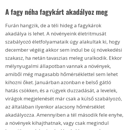
A fagy néha fagykárt akadályoz meg
Furán hangzik, de a téli hideg a fagykárok 
akadálya is lehet. A növényeink életritmusát 
szabályozó életfolyamataik úgy alakultak ki, hogy 
december végéig akkor sem indul be új növekedési 
szakasz, ha netán tavaszias meleg uralkodik. Ekkor 
mélynyugalmi állapotban vannak a növények, 
amiből még magasabb hőmérséklettel sem lehet 
kihozni őket. Januárban azonban e belső gátló 
hatás csökken, és a rügyek duzzadását, a levelek, 
virágok megjelenését már csak a külső szabályozó, 
az általában ilyenkor alacsony hőmérséklet 
akadályozza. Amennyiben a tél második fele enyhe, 
a növények kihajthatnak, vagy csak megindul 