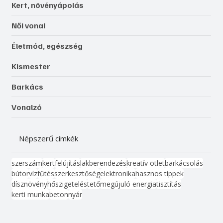
Kert, növényápolás
Női vonal
Életmód, egészség
Kismester
Barkács
Vonalzó
Népszerű címkék
szerszám
kert
felújítás
lakberendezés
kreatív ötlet
barkácsolás
bútor
víz
fűtés
szerkesztőség
elektronika
hasznos tippek
dísznövény
hőszigetelés
tető
megújuló energia
tisztítás
kerti munka
beton
nyár