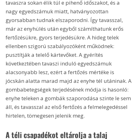
tavaszra sokan élik túl e pihenő időszakot, és a 
nagy egyedszámuk miatt, hatványozottan 
gyorsabban tudnak elszaporodni. Így tavasszal, 
már az enyhülés után egyből számíthatunk erős 
fertőzésükre, gyors terjedésükre. A hideg telek 
ellenben szigorú szabályozóként működnek: 
pusztítják a telelő kártevőket. A gyérítés 
következtében tavaszi induló egyedszámuk 
alacsonyabb lesz, ezért a fertőzés mértéke is 
jócskán alatta marad majd az enyhe tél utáninak. A 
gombabetegségek terjedésének módja is hasonló: 
enyhe teleken a gombák szaporodása szinte le sem 
áll, és tavasszal az első fertőzés a felmelegedéssel 
hirtelen, tömegesen jelenik meg.
A téli csapadékot eltárolja a talaj