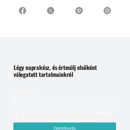
Légy naprakész, és értesülj elsőként
válogatott tartalmainkról
E-mail cím
*
Igen, szeretnék feliratkozni, és elfogadom az 
adatkezelést. 
Adatvédelmi tájékoztató
Feliratkozás