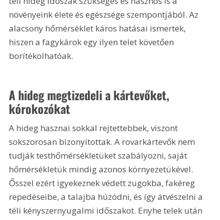
téli hideg időszak szükséges és hasznos is a 
növényeink élete és egészsége szempontjából. Az 
alacsony hőmérséklet káros hatásai ismertek, 
hiszen a fagykárok egy ilyen telet követően 
borítékolhatóak.
A hideg megtizedeli a kártevőket, 
kórokozókat
A hideg hasznai sokkal rejtettebbek, viszont 
sokszorosan bizonyítottak. A rovarkártevők nem 
tudják testhőmérsékletüket szabályozni, saját 
hőmérsékletük mindig azonos környezetükével. 
Ősszel ezért igyekeznek védett zugokba, fakéreg 
repedéseibe, a talajba húzódni, és így átvészelni a 
téli kényszernyugalmi időszakot. Enyhe telek után 