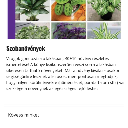
Szobanövények
Virágok gondozása a lakásban, 40+10 növény részletes
ismertetése! A könyv lexikonszerűen veszi sorra a lakásban
s
sikeresen tart­ha­tó növényeket. Már a növény kiválasztásakor
h
segítségünkre lesznek a leírások, mert pontosan megtudjuk,
k
hogy milyen körülményekre (hőmérséklet, páratartalom stb.) van
szüksége a növénynek az egészséges fejlődéshez.
t
Kövess minket