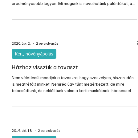
Április és május a palántázások legfőbb ideje. Összeszedtünk pár
hasznos tippet, hogyan palántázzunk úgy, hogy az minél
eredményesebb legyen. Mi magunk is nevelhetünk palántákat, ám
ez egy ablakpárkányon a fényhiány miatt nehezebb, mint
fóliasátorban, ezért lehet, hogy jobb kondíciójú növényeink
lesznek, ha vásárolunk palántát. A jó palánta edzett, szára nem
megnyúlt, hanem zömök, vaskos, gyökérzete fejlett, egészséges.
Az hogy edzett-e sajnos nincs „ráírva”, így a megvásáro.
2020. ápr. 2.
2 perc olvasás
Kert, növényápolás
Házhoz visszük a tavaszt
Nem véletlenül mondják a tavaszra, hogy szeszélyes, hiszen idén
is megtréfált minket. Nemrég úgy tűnt megérkezett, de mire
felocsúdtunk, és nekiálltunk volna a kerti munkáknak, hóeséssel
lepett meg minket, hogy azután újult erővel, a napokban
végérvényesen megérkezzen. Gyorsan össze is gyűjtöttük azt az
5 tavaszi munkát, amit nem szabad tovább halogatni.