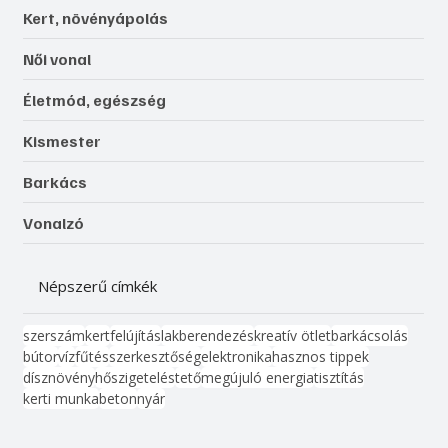
Otthon, lakberendezés
Kert, növényápolás
Női vonal
Életmód, egészség
Kismester
Barkács
Vonalzó
Népszerű címkék
szerszám
kert
felújítás
lakberendezés
kreatív ötlet
barkácsolás
bútor
víz
fűtés
szerkesztőség
elektronika
hasznos tippek
dísznövény
hőszigetelés
tető
megújuló energia
tisztítás