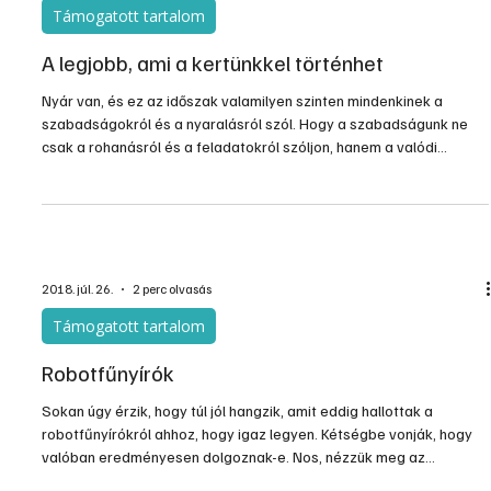
2018. aug. 12.
2 perc olvasás
Támogatott tartalom
A legjobb, ami a kertünkkel történhet
Nyár van, és ez az időszak valamilyen szinten mindenkinek a
szabadságokról és a nyaralásról szól. Hogy a szabadságunk ne
csak a rohanásról és a feladatokról szóljon, hanem a valódi
pihenésről is, kell egy megfelelő segítség. Szükség van egy
Hondára.
2018. júl. 26.
2 perc olvasás
Támogatott tartalom
Robotfűnyírók
Sokan úgy érzik, hogy túl jól hangzik, amit eddig hallottak a