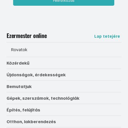
Igen, szeretnék feliratkozni, és elfogadom az 
adatkezelést. 
Adatvédelmi tájékoztató
Feliratkozás
Ezermester online
Lap tetejére
Rovatok
Közérdekű
Újdonságok, érdekességek
Bemutatjuk
Gépek, szerszámok, technológiák
Építés, felújítás