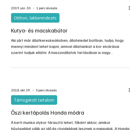
alapján állítjuk, hogy azok vannak kevesebben, akik a fűnyírásra
szavaznak. A szép kertet mindenki imádja, de az emberek
többsége a háta közepére sem kívánj
2019. jan. 30.
1 perc olvasás
Otthon, lakberendezés
Kutya- és macskabútor
Aki járt már állatkereskedésben, állateledel boltban, tudja, hogy
mennyi mindent lehet kapni, amivel állatainkat a kor elvárásai
szerint tudjuk ellátni. A haszonállatok tartásában is nagy
változások vannak és voltak az elmúlt évtizedekben, sok mindent
már törvény ír elő, a hobbiállatok kényelme kapcsán pedig külön
iparág működik. A legnagyobb bútor gyártók választékában is
helyet kaptak a házi kedvencek bútorai, kiegészítői.
2018. okt. 29.
3 perc olvasás
Támogatott tartalom
Őszi kertápolás Honda módra