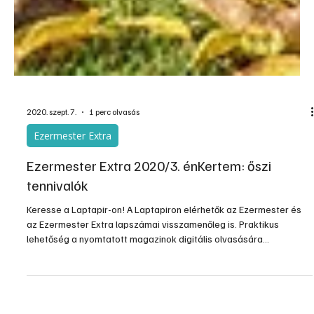
2020. szept. 7.
1 perc olvasás
Ezermester Extra
Ezermester Extra 2020/3. énKertem: őszi
tennivalók
Keresse a Laptapir-on! A Laptapiron elérhetők az Ezermester és
az Ezermester Extra lapszámai visszamenőleg is. Praktikus
lehetőség a nyomtatott magazinok digitális olvasására
számítógépen, okostelefonon vagy táblagépen. Bárhol, bármikor,
akár külföldön tartózkodva is olvashatja az Ezermester