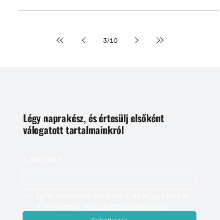
robotfűnyírókról ahhoz, hogy igaz legyen. Kétségbe vonják, hogy
valóban eredményesen dolgoznak-e. Nos, nézzük meg az
előnyeiket, de a hátrányaikat sem hallgatjuk el.
3
/
10
Légy naprakész, és értesülj elsőként
válogatott tartalmainkról
E-mail cím
*