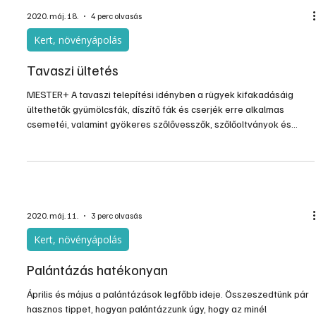
lapszámait. További információ a www.laptapir.hu oldalon.
2020. máj. 18.
4 perc olvasás
Kert, növényápolás
Tavaszi ültetés
MESTER+ A tavaszi telepítési idényben a rügyek kifakadásáig
ültethetők gyümölcsfák, díszítő fák és cserjék erre alkalmas
csemetéi, valamint gyökeres szőlővesszők, szőlőoltványok és
rózsatövek. Csakhogy ilyenkor különös gondossággal kell eljárni
ültetés során, máskülönben aligha várható olyan jó eredés és
megerősödés nyár végére, mint amilyen az őszi ültetések után
tapasztalható.
2020. máj. 11.
3 perc olvasás
Kert, növényápolás
Palántázás hatékonyan