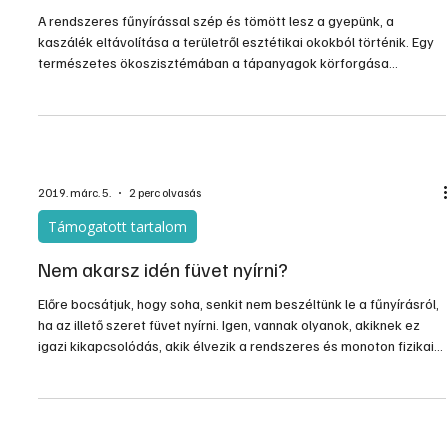
A fű sem nő magától
A rendszeres fűnyírással szép és tömött lesz a gyepünk, a
kaszálék eltávolítása a területről esztétikai okokból történik. Egy
természetes ökoszisztémában a tápanyagok körforgása
biztosított azáltal, hogy a területen elszáradó növényi részek ott
maradnak, lebomlanak és idővel felvehető tápanyagot
szolgáltatnak a területen élő növényeknek.
2019. márc. 5.
2 perc olvasás
Támogatott tartalom
Nem akarsz idén füvet nyírni?
Előre bocsátjuk, hogy soha, senkit nem beszéltünk le a fűnyírásról,
ha az illető szeret füvet nyírni. Igen, vannak olyanok, akiknek ez
igazi kikapcsolódás, akik élvezik a rendszeres és monoton fizikai
munkát, és örülnek az elvégzett munka eredményének. Az elmúlt
évek tapasztalatai, több száz kertészkedő fűnyírási szokásai