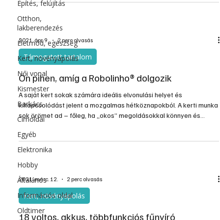
Építés, felújítás
Otthon,
lakberendezés
2021. ápr. 9.
2 perc olvasás
Életmód, egészség
Támogatott tartalom
Kert, növényápolás
Női vonal
Ön pihen, amíg a Robolinho® dolgozik
Kismester
A saját kert sokak számára ideális elvonulási helyet és
Barkács
kikapcsolódást jelent a mozgalmas hétköznapokból. A kerti munka
sok örömet ad – főleg, ha „okos” megoldásokkal könnyen és
Címoldal
gyorsan megy. A kerti munkák közül a rendszeresen végzendő
Egyéb
fűnyírás legtöbbünknek azonban inkább teher, mint élvezet. Az AL-
KO Robolinho® robotfűnyíró gépcsalád a fűnyírást teljesen
Elektronika
automatizálva lehetővé teszi, hogy kertünket főként pihenésre
Hobby
használjuk.
Általános
2021. márc. 12.
2 perc olvasás
Információs oldal
Kert, növényápolás
Oldtimer
18 voltos, akkus, többfunkciós fűnyíró