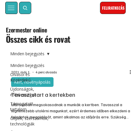
FELIRATKOZÁS
Ezermester online
Összes cikk és rovat
Minden bejegyzés
Minden bejegyzés
2021. máj. 1.
4 perc olvasás
Olvasói és
Közérdekű
Kert, növényápolás
Újdonságok,
Tavaszi start a kertekben
érdekességek
Támogatott
Márciusban megsokasodnak a munkák a kertben. Tavasszal a
tartalom
legnehezebb utolérni magunkat, ezért érdemes időben elkezdeni a
feladatok megoldását, amint alkalmas az időjárás erre. Szükség
Gépek, szerszámok,
van a lemosó permetezésre
technológiák