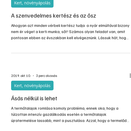
2019. okt. 18.
2 perc olvasás
Kert, növényápolás
A szenvedelmes kertész és az ősz
Ahogyan azt minden vérbeli kertész tudja: a nyár elmúltával bizony
nem ér véget a kerti munka, sőt! Számos olyan feladat van, amit
pontosan ebben az évszakban kell elvégeznünk. Lássuk hát, hogy
egy igazán gondos kertész hogyan készíti fel a kertjét, a
növényeit, a talajt és a pázsitot a közelgő cudar időjárásra!
2019. okt. 10.
3 perc olvasás
Kert, növényápolás
Ásás nélkül is lehet
A termőtalajok romlása komoly probléma, ennek oka, hogy a
túlzottan intenzív gazdálkodás esetén a termőtalajok