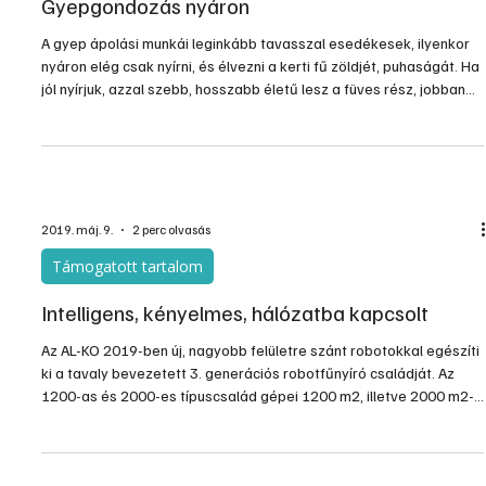
Kert, növényápolás
Gyepgondozás nyáron
A gyep ápolási munkái leginkább tavasszal esedékesek, ilyenkor
nyáron elég csak nyírni, és élvezni a kerti fű zöldjét, puhaságát. Ha
jól nyírjuk, azzal szebb, hosszabb életű lesz a füves rész, jobban
felkészül a télre, amit jellemzően jobban át is vészeli majd.
Összeszedtünk néhány aprónak tűnő, de annál fontosabb tippet a
helyes fűnyírással kapcsolatban.
2019. máj. 9.
2 perc olvasás
Támogatott tartalom
Intelligens, kényelmes, hálózatba kapcsolt
Az AL-KO 2019-ben új, nagyobb felületre szánt robotokkal egészíti
ki a tavaly bevezetett 3. generációs robotfűnyíró családját. Az
1200-as és 2000-es típuscsalád gépei 1200 m2, illetve 2000 m2-
es maximális terület-teljesítménnyel bírnak. Az új robotok a