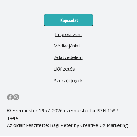
kerti munka
beton
nyár
Kapcsolat
Impresszum
Médiaajánlat
Adatvédelem
Előfizetés
Szerzői jogok
© Ezermester 1957-2026 ezermester.hu ISSN 1587-
1444