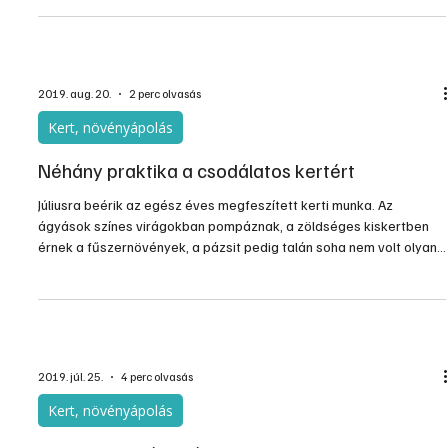
újratermelése lassabb, mint a pusztulása. Azzal, hogy a termelődő
szerves anyagot lehordjuk a területről, nem hagyjuk ott lebomlani
és visszaalakulni talajjá, szintén rontjuk a minőségét. A műtrágyák
a tápanyagtartalmat visszapótolják, de a szerkezetét nem
javítják. Az ásás is érdekes kérdés, van előnye, de hátránya is.
2019. aug. 20.
2 perc olvasás
Kert, növényápolás
Néhány praktika a csodálatos kertért
Júliusra beérik az egész éves megfeszített kerti munka. Az
ágyások színes virágokban pompáznak, a zöldséges kiskertben
érnek a fűszernövények, a pázsit pedig talán soha nem volt olyan
szép, mint az elmúlt napok esőzését követően. Az idilli kép
azonban a kánikulában pár nap alatt teljesen elmúlhat, ha nem
megfelelő módon gondozzuk kertünket. Az alábbi öt pontot
betartva megelőzhetjük, hogy csodás kertünk tikkadt tarlóvá
változzon.
2019. júl. 25.
4 perc olvasás