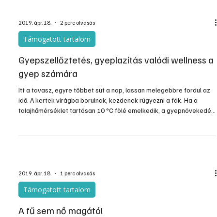
megnövelt telepítési toleranciáknak köszönhetően különösen
egyszerűen installálhatók.
2019. ápr. 18.
2 perc olvasás
Támogatott tartalom
Gyepszellőztetés, gyeplazítás valódi wellness a
gyep számára
Itt a tavasz, egyre többet süt a nap, lassan melegebbre fordul az
idő. A kertek virágba borulnak, kezdenek rügyezni a fák. Ha a
talajhőmérséklet tartósan 10 °C fölé emelkedik, a gyepnövekedés
újra beindul, ez a tökéletes időpont a gyepápolás megkezdéséhez.
A STIHL szakértői az alábbi kertápolási tippekkel segítséget
nyújtanak, hogy kertünk szép és ápolt legyen.
2019. ápr. 18.
1 perc olvasás
Támogatott tartalom