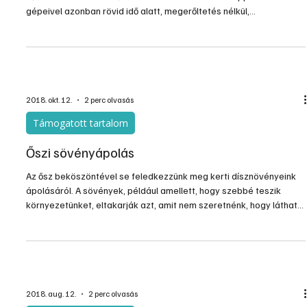
A kerti munka olykor fárasztó lehet, főként akkor, amikor
hűvösebbé válik az idő és rövidebbek lesznek a nappalok. A Honda
gépeivel azonban rövid idő alatt, megerőltetés nélkül,
kényelmesen végezhetjük el feladatainkat. Kell ennél több?
Gazdaságos, halk erőforrások biztosítják a szükséges erőt a
legfárasztóbb munkához is, nincs tehát több kifogás, lássunk
munkához!
2018. okt. 12.
2 perc olvasás
Támogatott tartalom
Őszi sövényápolás
Az ősz beköszöntével se feledkezzünk meg kerti dísznövényeink
ápolásáról. A sövények, például amellett, hogy szebbé teszik
környezetünket, eltakarják azt, amit nem szeretnénk, hogy látható
legyen, ezáltal egy kis intim teret biztosítanak számunkra.