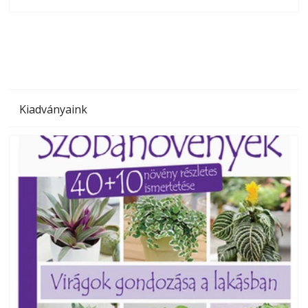
olvashatók az Ezermester lapszámai. A Laptapir kényelmes
megoldás, mert: – t
Kiadványaink