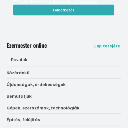
adatkezelést. 
Adatvédelmi tájékoztató
Feliratkozás
Ezermester online
Lap tetejére
Rovatok
Közérdekű
Újdonságok, érdekességek
Bemutatjuk
Gépek, szerszámok, technológiák
Építés, felújítás