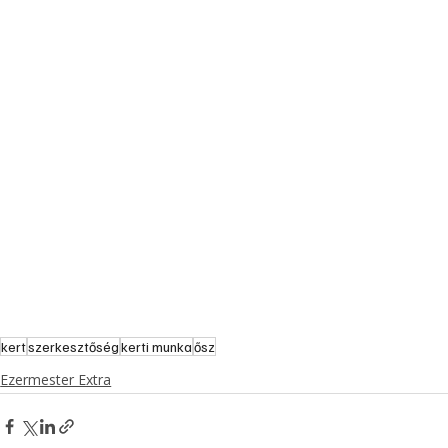
kert
szerkesztőség
kerti munka
ősz
Ezermester Extra