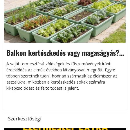
Balkon kertészkedés vagy magaságyás?
Helytakarékos kertészkedés
A saját termesztésű zöldségek és fűszernövények iránti
érdeklődés az elmúlt években látványosan megnőtt. Egyre
többen szeretnék tudni, honnan származik az élelmiszer az
l
asztalukra, miközben a kertészkedés sokak számára
kikapcsolódást és feltöltődést is jelent.
é
d
Szerkesztőségi