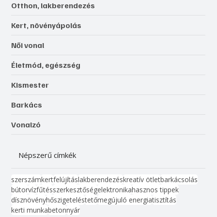
Otthon, lakberendezés
Kert, növényápolás
Női vonal
Életmód, egészség
Kismester
Barkács
Vonalzó
Népszerű címkék
szerszám
kert
felújítás
lakberendezés
kreatív ötlet
barkácsolás
bútor
víz
fűtés
szerkesztőség
elektronika
hasznos tippek
dísznövény
hőszigetelés
tető
megújuló energia
tisztítás
kerti munka
beton
nyár