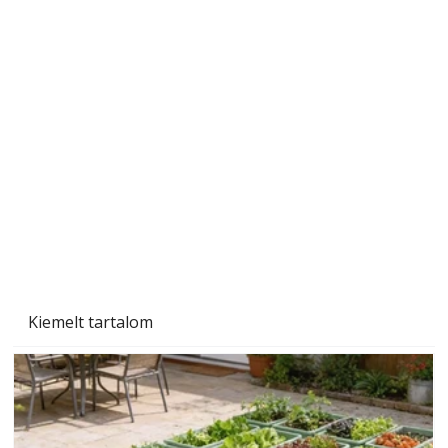
Ezermester Extra 2024/1. énKertem: Tavasz a
kiskertekben
Kiemelt tartalom