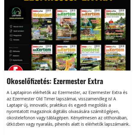
Okoselőfizetés: Ezermester Extra
A Laptapiron elérhetők az Ezermester, az Ezermester Extra és
az Ezermester Old Timer lapszámai, visszamenőleg is! A
Laptapir új, innovatív, praktikus és egyedi megoldás a
L
nyomtatott magazinok digitális olvasására számítógépen,
okostelefonon vagy táblagépen. Kényelmesen az otthonában,
útközben vagy nyaralás, pihenés alatt is elérhetők lapszámaink.
ú
Bárhol, bármikor, akár külföldön élve vagy dolgozva is
B