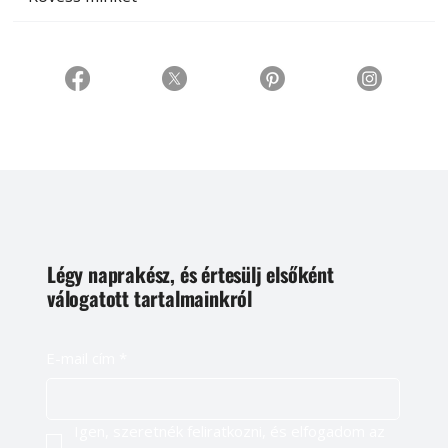
Légy naprakész, és értesülj elsőként
válogatott tartalmainkról
E-mail cím
*
Igen, szeretnék feliratkozni, és elfogadom az 