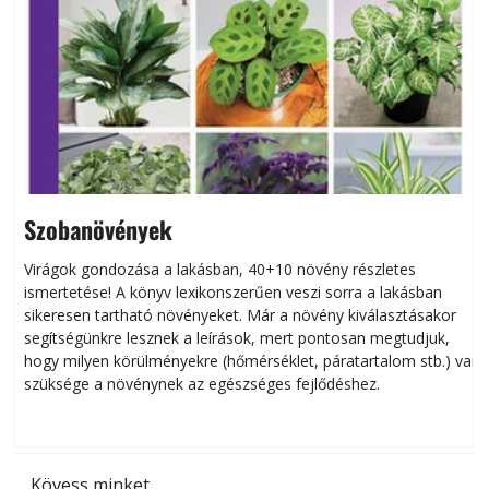
Szobanövények
Virágok gondozása a lakásban, 40+10 növény részletes
ismertetése! A könyv lexikonszerűen veszi sorra a lakásban
s
sikeresen tart­ha­tó növényeket. Már a növény kiválasztásakor
h
segítségünkre lesznek a leírások, mert pontosan megtudjuk,
k
hogy milyen körülményekre (hőmérséklet, páratartalom stb.) van
szüksége a növénynek az egészséges fejlődéshez.
t
Kövess minket