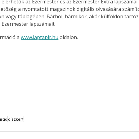
 elérhetők az Ezermester és az Ezermester Extra lapszámai 
hetőség a nyomtatott magazinok digitális olvasására számít
n vagy táblagépen. Bárhol, bármikor, akár külföldön tartóz
z Ezermester lapszámait.
rmáció a 
www.laptapir.hu
 oldalon.
irág
díszkert