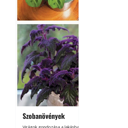
Szobanövények
Virágoskert: k
teraszon, laká
Virágok gondozása a lakásban,