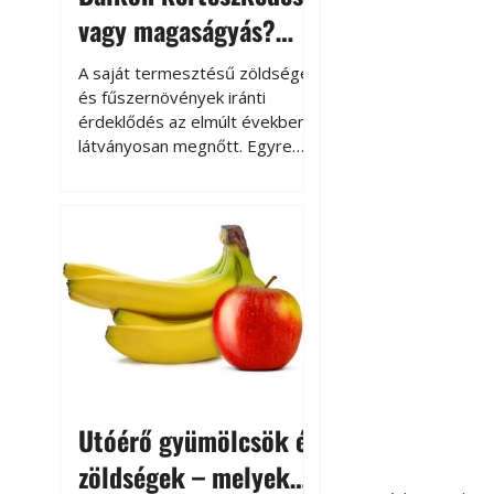
vagy magaságyás?
Helytakarékos
A saját termesztésű zöldségek
kertészkedés
és fűszernövények iránti
érdeklődés az elmúlt években
látványosan megnőtt. Egyre
többen szeretnék tudni, honnan
származik az élelmiszer az
asztalukra, miközben a
kertészkedés sokak számára
kikapcsolódást és feltöltődést
is jelent.
Utóérő gyümölcsök és
zöldségek – melyek