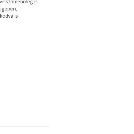
visszamenőleg is. 
ógépen, 
kodva is 