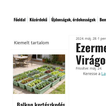
Főoldal
Közérdekű
Újdonságok, érdekességek
Bem
2024. máj. 28.
1 per
Ezerme
Kiemelt tartalom
Virágo
Frissítve:
máj. 24.
Keresse a 
La
Balkon kertészkedés