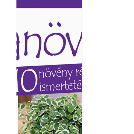
Ezermester lapszámai. A
Ezermester lapszámai
Laptapir kényelmes megoldás,
Laptapir kényelmes 
mert: – t
mert: – t
Ezermester Extra 
tavaszi tennivaló