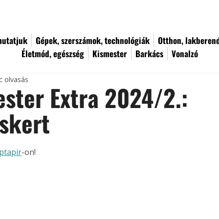
utatjuk
Gépek, szerszámok, technológiák
Otthon, lakberen
Életmód, egészség
Kismester
Barkács
Vonalzó
c olvasás
ster Extra 2024/2.:
skert
ptapir
-on!