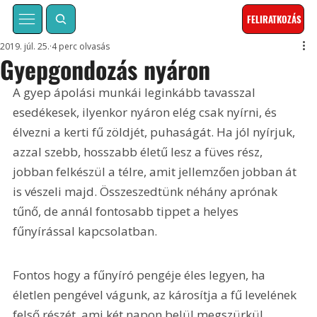
FELIRATKOZÁS
2019. júl. 25.
4 perc olvasás
Gyepgondozás nyáron
A gyep ápolási munkái leginkább tavasszal 
esedékesek, ilyenkor nyáron elég csak nyírni, és 
élvezni a kerti fű zöldjét, puhaságát. Ha jól nyírjuk, 
azzal szebb, hosszabb életű lesz a füves rész, 
jobban felkészül a télre, amit jellemzően jobban át 
is vészeli majd. Összeszedtünk néhány aprónak 
tűnő, de annál fontosabb tippet a helyes 
fűnyírással kapcsolatban.
Fontos hogy a fűnyíró pengéje éles legyen, ha 
életlen pengével vágunk, az károsítja a fű levelének 
felső részét, ami két napon belül megszürkül, 