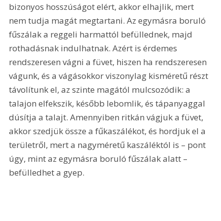
bizonyos hosszúságot elért, akkor elhajlik, mert 
nem tudja magát megtartani. Az egymásra boruló 
fűszálak a reggeli harmattól befüllednek, majd 
rothadásnak indulhatnak. Azért is érdemes 
rendszeresen vágni a füvet, hiszen ha rendszeresen 
vágunk, és a vágásokkor viszonylag kisméretű részt 
távolítunk el, az szinte magától mulcsozódik: a 
talajon elfekszik, később lebomlik, és tápanyaggal 
dúsítja a talajt. Amennyiben ritkán vágjuk a füvet, 
akkor szedjük össze a fűkaszálékot, és hordjuk el a 
területről, mert a nagyméretű kaszáléktól is – pont 
úgy, mint az egymásra boruló fűszálak alatt – 
befülledhet a gyep.