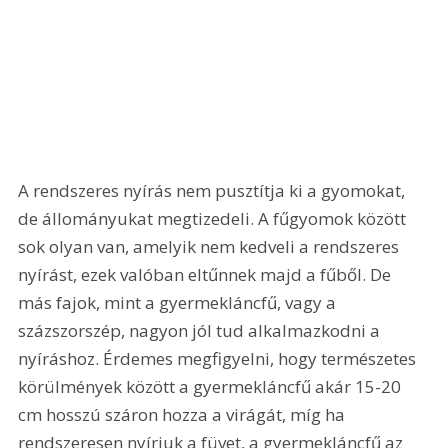
A rendszeres nyírás nem pusztítja ki a gyomokat, 
de állományukat megtizedeli. A fűgyomok között 
sok olyan van, amelyik nem kedveli a rendszeres 
nyírást, ezek valóban eltűnnek majd a fűből. De 
más fajok, mint a gyermekláncfű, vagy a 
százszorszép, nagyon jól tud alkalmazkodni a 
nyíráshoz. Érdemes megfigyelni, hogy természetes 
körülmények között a gyermekláncfű akár 15-20 
cm hosszú száron hozza a virágát, míg ha 
rendszeresen nyírjuk a füvet, a gyermekláncfű az 