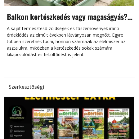
Balkon kertészkedés vagy magaságyás?
Helytakarékos kertészkedés
A saját termesztésű zöldségek és fűszernövények iránti
érdeklődés az elmúlt években látványosan megnőtt. Egyre
többen szeretnék tudni, honnan származik az élelmiszer az
l
asztalukra, miközben a kertészkedés sokak számára
kikapcsolódást és feltöltődést is jelent.
é
d
Szerkesztőségi