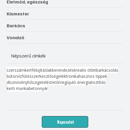
Életmód, egészség
Kismester
Barkács
Vonalzó
Népszerű címkék
szerszám
kert
felújítás
lakberendezés
kreatív ötlet
barkácsolás
bútor
víz
fűtés
szerkesztőség
elektronika
hasznos tippek
dísznövény
hőszigetelés
tető
megújuló energia
tisztítás
kerti munka
beton
nyár
Kapcsolat