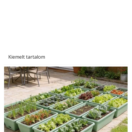
Szárazság a kertben – az aszály hatása a
növényekre és a védekezés lehetőségei
Kiemelt tartalom