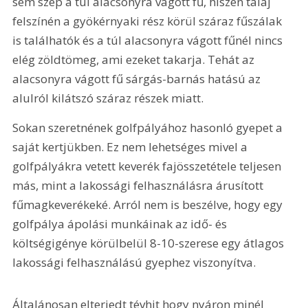
sem szép a túl alacsonyra vágott fű, hiszen talaj 
felszínén a gyökérnyaki rész körül száraz fűszálak 
is találhatók és a túl alacsonyra vágott fűnél nincs 
elég zöldtömeg, ami ezeket takarja. Tehát az 
alacsonyra vágott fű sárgás-barnás hatású az 
alulról kilátszó száraz részek miatt.
Sokan szeretnének golfpályához hasonló gyepet a 
saját kertjükben. Ez nem lehetséges mivel a 
golfpályákra vetett keverék fajösszetétele teljesen 
más, mint a lakossági felhasználásra árusított 
fűmagkeverékeké. Arról nem is beszélve, hogy egy 
golfpálya ápolási munkáinak az idő- és 
költségigénye körülbelül 8-10-szerese egy átlagos 
lakossági felhasználású gyephez viszonyítva.
Általánosan elterjedt tévhit hogy nyáron minél 