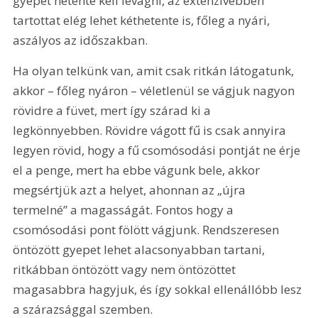
gyepet hetente kell levágni, az extenzívebben 
tartottat elég lehet kéthetente is, főleg a nyári, 
aszályos az időszakban.
Ha olyan telkünk van, amit csak ritkán látogatunk, 
akkor – főleg nyáron – véletlenül se vágjuk nagyon 
rövidre a füvet, mert így szárad ki a 
legkönnyebben. Rövidre vágott fű is csak annyira 
legyen rövid, hogy a fű csomósodási pontját ne érje 
el a penge, mert ha ebbe vágunk bele, akkor 
megsértjük azt a helyet, ahonnan az „újra 
termelné” a magasságát. Fontos hogy a 
csomósodási pont fölött vágjunk. Rendszeresen 
öntözött gyepet lehet alacsonyabban tartani, 
ritkábban öntözött vagy nem öntözöttet 
magasabbra hagyjuk, és így sokkal ellenállóbb lesz 
a szárazsággal szemben.