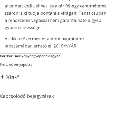
alkalmazkodik ehhez, és akár fél-egy centiméteres 
száron is ki tudja bontani a virágait. Tehát csupán 
a rendszeres vágással nem garantálható a gyep 
gyommentessége.
A cikk az Ezermester alábbi nyomtatott 
lapszámában érhető el: 2019/NYÁR.
kert
kerti munka
nyár
gyepápolás
gyep
Kert, növényápolás
Kapcsolódó bejegyzések