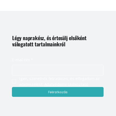
Légy naprakész, és értesülj elsőként
válogatott tartalmainkról
E-mail cím
*
Igen, szeretnék feliratkozni, és elfogadom az 
adatkezelést. 
Adatvédelmi tájékoztató
Feliratkozás