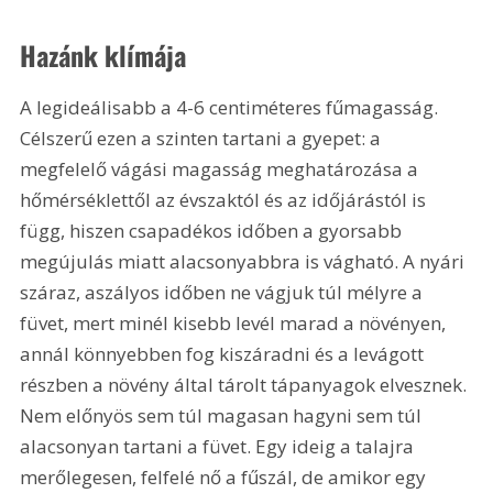
Hazánk klímája
A legideálisabb a 4-6 centiméteres fűmagasság. 
Célszerű ezen a szinten tartani a gyepet: a 
megfelelő vágási magasság meghatározása a 
hőmérséklettől az évszaktól és az időjárástól is 
függ, hiszen csapadékos időben a gyorsabb 
megújulás miatt alacsonyabbra is vágható. A nyári 
száraz, aszályos időben ne vágjuk túl mélyre a 
füvet, mert minél kisebb levél marad a növényen, 
annál könnyebben fog kiszáradni és a levágott 
részben a növény által tárolt tápanyagok elvesznek. 
Nem előnyös sem túl magasan hagyni sem túl 
alacsonyan tartani a füvet. Egy ideig a talajra 
merőlegesen, felfelé nő a fűszál, de amikor egy 