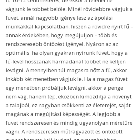
fű 10-12 centiméteres, de ekkor a felénél ne 
vágjunk le többet belőle. Minél rövidebbre vágjuk a 
füvet, annál nagyobb igénye lesz az ápolási 
munkákkal kapcsolatban, hiszen a rövidre nyírt fű – 
annak érdekében, hogy megújuljon – több és 
rendszeresebb öntözést igényel. Nyáron az az 
optimális, ha olyan gyakran nyírunk füvet, hogy a 
fű-levél hosszának harmadánál többet ne kelljen 
levágni. Amennyiben túl magasra nőtt a fű, akkor 
inkább két menetben vágjuk le. Ha a magas füvet 
egy menetben próbáljuk levágni, akkor a penge 
nem vág, hanem tép, eközben kimozdítja a növényt 
a talajból, ez nagyban csökkenti az életerejét, saját 
magának a megújítási képességét. A legjobb a 
füvet rendszeresen és mindig ugyanolyan méretűre 
vágni. A rendszeresen műtrágyázott és öntözött 