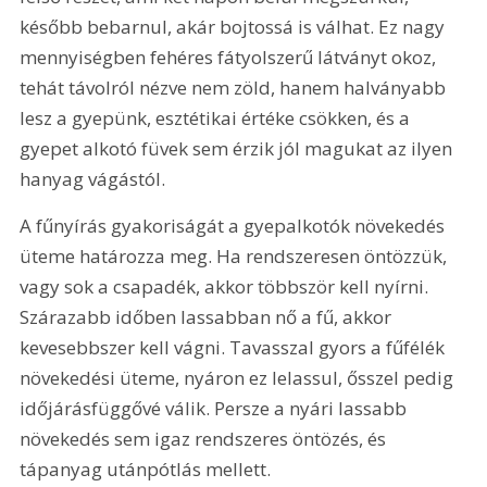
később bebarnul, akár bojtossá is válhat. Ez nagy 
mennyiségben fehéres fátyolszerű látványt okoz, 
tehát távolról nézve nem zöld, hanem halványabb 
lesz a gyepünk, esztétikai értéke csökken, és a 
gyepet alkotó füvek sem érzik jól magukat az ilyen 
hanyag vágástól.
A fűnyírás gyakoriságát a gyepalkotók növekedés 
üteme határozza meg. Ha rendszeresen öntözzük, 
vagy sok a csapadék, akkor többször kell nyírni. 
Szárazabb időben lassabban nő a fű, akkor 
kevesebbszer kell vágni. Tavasszal gyors a fűfélék 
növekedési üteme, nyáron ez lelassul, ősszel pedig 
időjárásfüggővé válik. Persze a nyári lassabb 
növekedés sem igaz rendszeres öntözés, és 
tápanyag utánpótlás mellett.