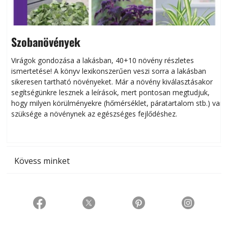
Szobanövények
Virágok gondozása a lakásban, 40+10 növény részletes
ismertetése! A könyv lexikonszerűen veszi sorra a lakásban
s
sikeresen tart­ha­tó növényeket. Már a növény kiválasztásakor
h
segítségünkre lesznek a leírások, mert pontosan megtudjuk,
k
hogy milyen körülményekre (hőmérséklet, páratartalom stb.) van
szüksége a növénynek az egészséges fejlődéshez.
t
Kövess minket