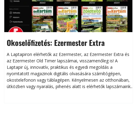
Okoselőfizetés: Ezermester Extra
A Laptapiron elérhetők az Ezermester, az Ezermester Extra és
az Ezermester Old Timer lapszámai, visszamenőleg is! A
Laptapir új, innovatív, praktikus és egyedi megoldás a
L
nyomtatott magazinok digitális olvasására számítógépen,
okostelefonon vagy táblagépen. Kényelmesen az otthonában,
útközben vagy nyaralás, pihenés alatt is elérhetők lapszámaink.
ú
Bárhol, bármikor, akár külföldön élve vagy dolgozva is
B
olvashatók az Ezermester lapszámai. A Laptapir kényelmes
megoldás, mert: – t