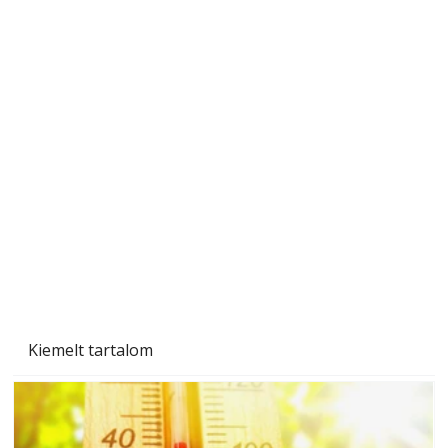
Tiszta homlokzat éveken át
Kiemelt tartalom