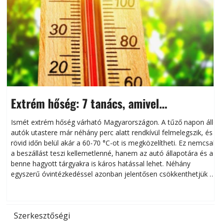
Extrém hőség: 7 tanács, amivel
megóvhatjuk autónkat a nyári károktól
Ismét extrém hőség várható Magyarországon. A tűző napon álló
autók utastere már néhány perc alatt rendkívül felmelegszik, és
rövid időn belül akár a 60-70 °C-ot is megközelítheti. Ez nemcsak
n
a beszállást teszi kellemetlenné, hanem az autó állapotára és a
benne hagyott tárgyakra is káros hatással lehet. Néhány
egyszerű óvintézkedéssel azonban jelentősen csökkenthetjük a
hőség káros hatásait.
l
Szerkesztőségi