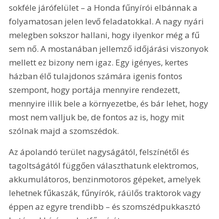
sokféle járófelület – a Honda fűnyírói elbánnak a 
folyamatosan jelen levő feladatokkal. A nagy nyári 
melegben sokszor hallani, hogy ilyenkor még a fű 
sem nő. A mostanában jellemző időjárási viszonyok 
mellett ez bizony nem igaz. Egy igényes, kertes 
házban élő tulajdonos számára igenis fontos 
szempont, hogy portája mennyire rendezett, 
mennyire illik bele a környezetbe, és bár lehet, hogy 
most nem valljuk be, de fontos az is, hogy mit 
szólnak majd a szomszédok.
Az ápolandó terület nagyságától, felszínétől és 
tagoltságától függően választhatunk elektromos, 
akkumulátoros, benzinmotoros gépeket, amelyek 
lehetnek fűkaszák, fűnyírók, ráülős traktorok vagy 
éppen az egyre trendibb – és szomszédpukkasztó 