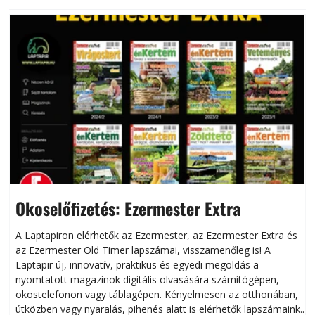
Okoselőfizetés: Ezermester Extra
A Laptapiron elérhetők az Ezermester, az Ezermester Extra és
az Ezermester Old Timer lapszámai, visszamenőleg is! A
Laptapir új, innovatív, praktikus és egyedi megoldás a
L
nyomtatott magazinok digitális olvasására számítógépen,
okostelefonon vagy táblagépen. Kényelmesen az otthonában,
útközben vagy nyaralás, pihenés alatt is elérhetők lapszámaink.
ú