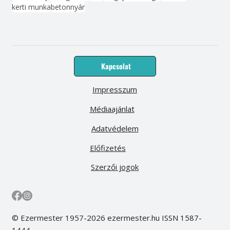
kerti munka
beton
nyár
Kapcsolat
Impresszum
Médiaajánlat
Adatvédelem
Előfizetés
Szerzői jogok
© Ezermester 1957-2026 ezermester.hu ISSN 1587-
1444