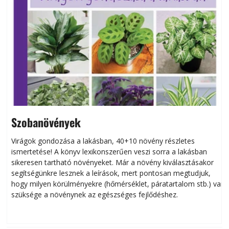
Szobanövények
Virágok gondozása a lakásban, 40+10 növény részletes
ismertetése! A könyv lexikonszerűen veszi sorra a lakásban
s
sikeresen tart­ha­tó növényeket. Már a növény kiválasztásakor
h
segítségünkre lesznek a leírások, mert pontosan megtudjuk,
k
hogy milyen körülményekre (hőmérséklet, páratartalom stb.) van
szüksége a növénynek az egészséges fejlődéshez.
t