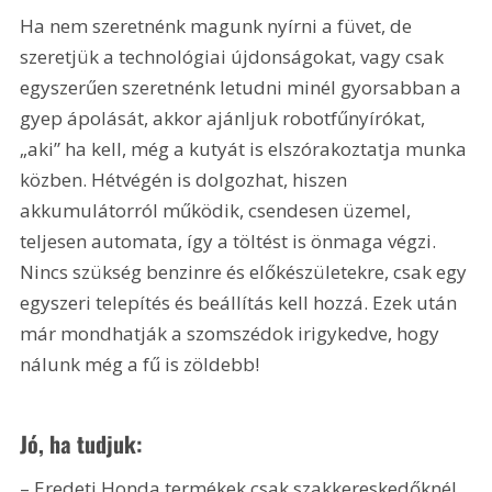
Ha nem szeretnénk magunk nyírni a füvet, de 
szeretjük a technológiai újdonságokat, vagy csak 
egyszerűen szeretnénk letudni minél gyorsabban a 
gyep ápolását, akkor ajánljuk robotfűnyírókat, 
„aki” ha kell, még a kutyát is elszórakoztatja munka 
közben. Hétvégén is dolgozhat, hiszen 
akkumulátorról működik, csendesen üzemel, 
teljesen automata, így a töltést is önmaga végzi. 
Nincs szükség benzinre és előkészületekre, csak egy 
egyszeri telepítés és beállítás kell hozzá. Ezek után 
már mondhatják a szomszédok irigykedve, hogy 
nálunk még a fű is zöldebb!
Jó, ha tudjuk:
– Eredeti Honda termékek csak szakkereskedőknél 