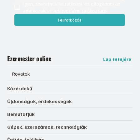
Igen, szeretnék feliratkozni, és elfogadom az 
adatkezelést. 
Adatvédelmi tájékoztató
Feliratkozás
Ezermester online
Lap tetejére
Rovatok
Közérdekű
Újdonságok, érdekességek
Bemutatjuk
Gépek, szerszámok, technológiák
Építés, felújítás