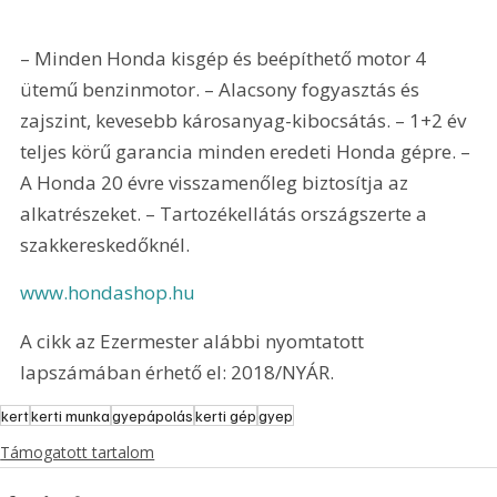
– Minden Honda kisgép és beépíthető motor 4 
ütemű benzinmotor. – Alacsony fogyasztás és 
zajszint, kevesebb károsanyag-kibocsátás. – 1+2 év 
teljes körű garancia minden eredeti Honda gépre. – 
A Honda 20 évre visszamenőleg biztosítja az 
alkatrészeket. – Tartozékellátás országszerte a 
szakkereskedőknél.
www.hondashop.hu
A cikk az Ezermester alábbi nyomtatott 
lapszámában érhető el: 2018/NYÁR.
kert
kerti munka
gyepápolás
kerti gép
gyep
Támogatott tartalom