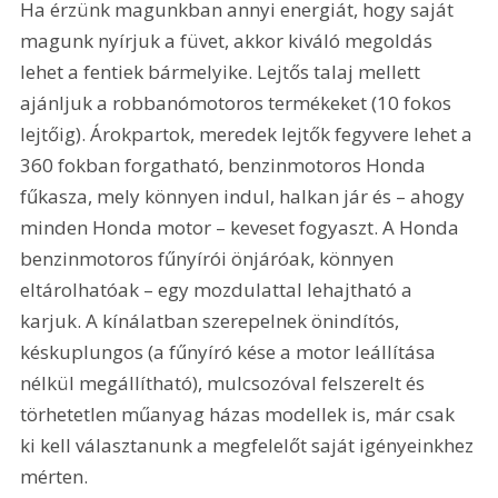
Ha érzünk magunkban annyi energiát, hogy saját 
magunk nyírjuk a füvet, akkor kiváló megoldás 
lehet a fentiek bármelyike. Lejtős talaj mellett 
ajánljuk a robbanómotoros termékeket (10 fokos 
lejtőig). Árokpartok, meredek lejtők fegyvere lehet a 
360 fokban forgatható, benzinmotoros Honda 
fűkasza, mely könnyen indul, halkan jár és – ahogy 
minden Honda motor – keveset fogyaszt. A Honda 
benzinmotoros fűnyírói önjáróak, könnyen 
eltárolhatóak – egy mozdulattal lehajtható a 
karjuk. A kínálatban szerepelnek önindítós, 
késkuplungos (a fűnyíró kése a motor leállítása 
nélkül megállítható), mulcsozóval felszerelt és 
törhetetlen műanyag házas modellek is, már csak 
ki kell választanunk a megfelelőt saját igényeinkhez 
mérten.