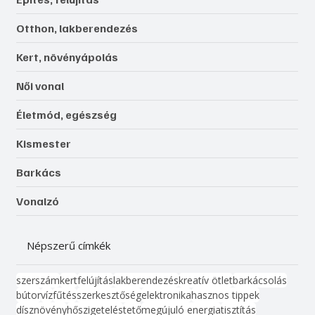
Otthon, lakberendezés
Kert, növényápolás
Női vonal
Életmód, egészség
Kismester
Barkács
Vonalzó
Népszerű címkék
szerszám
kert
felújítás
lakberendezés
kreatív ötlet
barkácsolás
bútor
víz
fűtés
szerkesztőség
elektronika
hasznos tippek
dísznövény
hőszigetelés
tető
megújuló energia
tisztítás