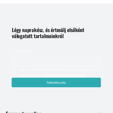
Légy naprakész, és értesülj elsőként
válogatott tartalmainkról
E-mail cím
*
Igen, szeretnék feliratkozni, és elfogadom az 
adatkezelést. 
Adatvédelmi tájékoztató
Feliratkozás