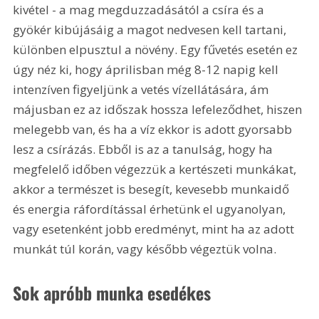
kivétel - a mag megduzzadásától a csíra és a 
gyökér kibújásáig a magot nedvesen kell tartani, 
különben elpusztul a növény. Egy fűvetés esetén ez 
úgy néz ki, hogy áprilisban még 8-12 napig kell 
intenzíven figyeljünk a vetés vízellátására, ám 
májusban ez az időszak hossza lefeleződhet, hiszen 
melegebb van, és ha a víz ekkor is adott gyorsabb 
lesz a csírázás. Ebből is az a tanulság, hogy ha 
megfelelő időben végezzük a kertészeti munkákat, 
akkor a természet is besegít, kevesebb munkaidő 
és energia ráfordítással érhetünk el ugyanolyan, 
vagy esetenként jobb eredményt, mint ha az adott 
munkát túl korán, vagy később végeztük volna.
Sok apróbb munka esedékes