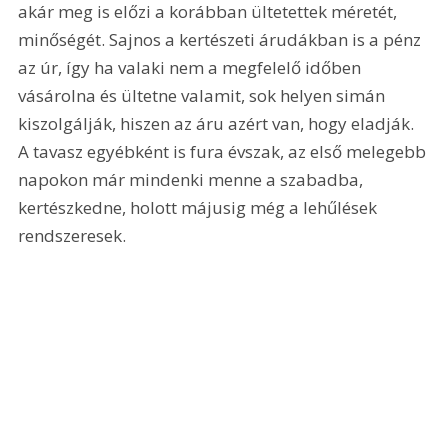
akár meg is előzi a korábban ültetettek méretét, 
minőségét. Sajnos a kertészeti árudákban is a pénz 
az úr, így ha valaki nem a megfelelő időben 
vásárolna és ültetne valamit, sok helyen simán 
kiszolgálják, hiszen az áru azért van, hogy eladják. 
A tavasz egyébként is fura évszak, az első melegebb 
napokon már mindenki menne a szabadba, 
kertészkedne, holott májusig még a lehűlések 
rendszeresek.