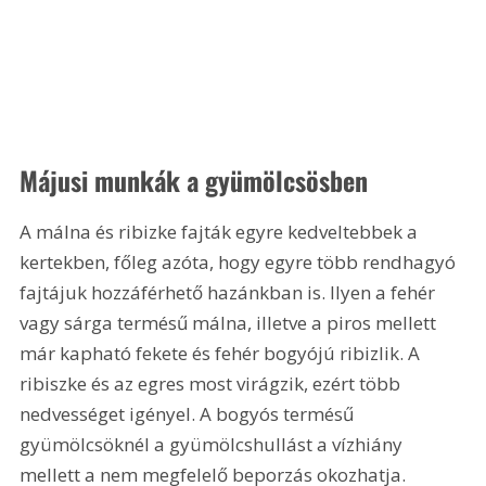
Májusi munkák a gyümölcsösben
A málna és ribizke fajták egyre kedveltebbek a 
kertekben, főleg azóta, hogy egyre több rendhagyó 
fajtájuk hozzáférhető hazánkban is. Ilyen a fehér 
vagy sárga termésű málna, illetve a piros mellett 
már kapható fekete és fehér bogyójú ribizlik. A 
ribiszke és az egres most virágzik, ezért több 
nedvességet igényel. A bogyós termésű 
gyümölcsöknél a gyümölcshullást a vízhiány 
mellett a nem megfelelő beporzás okozhatja. 