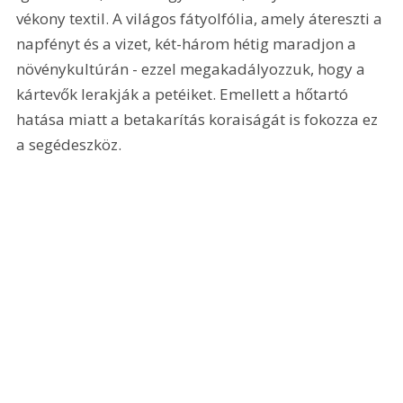
vékony textil. A világos fátyolfólia, amely átereszti a 
napfényt és a vizet, két-három hétig maradjon a 
növénykultúrán - ezzel megakadályozzuk, hogy a 
kártevők lerakják a petéiket. Emellett a hőtartó 
hatása miatt a betakarítás koraiságát is fokozza ez 
a segédeszköz.