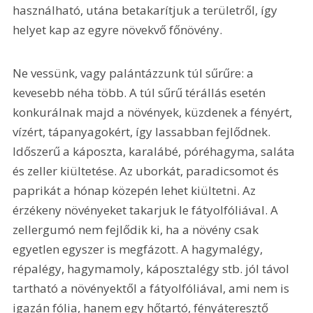
használható, utána betakarítjuk a területről, így 
helyet kap az egyre növekvő főnövény.
Ne vessünk, vagy palántázzunk túl sűrűre: a 
kevesebb néha több. A túl sűrű térállás esetén 
konkurálnak majd a növények, küzdenek a fényért, 
vízért, tápanyagokért, így lassabban fejlődnek. 
Időszerű a káposzta, karalábé, póréhagyma, saláta 
és zeller kiültetése. Az uborkát, paradicsomot és 
paprikát a hónap közepén lehet kiültetni. Az 
érzékeny növényeket takarjuk le fátyolfóliával. A 
zellergumó nem fejlődik ki, ha a növény csak 
egyetlen egyszer is megfázott. A hagymalégy, 
répalégy, hagymamoly, káposztalégy stb. jól távol 
tartható a növényektől a fátyolfóliával, ami nem is 
igazán fólia, hanem egy hőtartó, fényáteresztő 