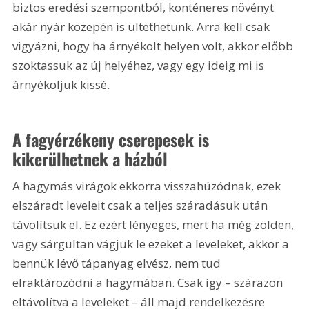
biztos eredési szempontból, konténeres növényt 
akár nyár közepén is ültethetünk. Arra kell csak 
vigyázni, hogy ha árnyékolt helyen volt, akkor előbb 
szoktassuk az új helyéhez, vagy egy ideig mi is 
árnyékoljuk kissé.
A fagyérzékeny cserepesek is 
kikerülhetnek a házból
A hagymás virágok ekkorra visszahúzódnak, ezek 
elszáradt leveleit csak a teljes száradásuk után 
távolítsuk el. Ez ezért lényeges, mert ha még zölden, 
vagy sárgultan vágjuk le ezeket a leveleket, akkor a 
bennük lévő tápanyag elvész, nem tud 
elraktározódni a hagymában. Csak így – szárazon 
eltávolítva a leveleket – áll majd rendelkezésre 