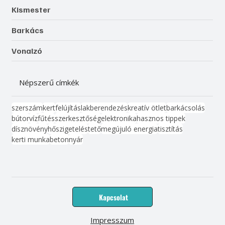
Kismester
Barkács
Vonalzó
Népszerű címkék
szerszám
kert
felújítás
lakberendezés
kreatív ötlet
barkácsolás
bútor
víz
fűtés
szerkesztőség
elektronika
hasznos tippek
dísznövény
hőszigetelés
tető
megújuló energia
tisztítás
kerti munka
beton
nyár
Kapcsolat
Impresszum