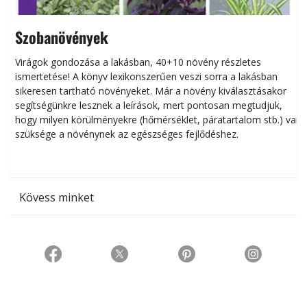
Szobanövények
Virágok gondozása a lakásban, 40+10 növény részletes
ismertetése! A könyv lexikonszerűen veszi sorra a lakásban
s
sikeresen tart­ha­tó növényeket. Már a növény kiválasztásakor
h
segítségünkre lesznek a leírások, mert pontosan megtudjuk,
k
hogy milyen körülményekre (hőmérséklet, páratartalom stb.) van
szüksége a növénynek az egészséges fejlődéshez.
t
Kövess minket