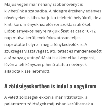
Május végén már néhány szobanövényt is 
kivihetünk a szabadba. A hidegre érzékeny edényes 
növényeket is kihozhatjuk a teleltető helyükről, de a 
kinti körülményekhez először szoktassuk őket. 
Előbb árnyékos helyre rakjuk őket, és csak 10-12 
nap múlva kerüljenek fokozatosan teljes 
napsütötte helyre - még a fénykedvelők is. A 
szükséges visszavágást, átültetést és mindenekelőtt 
a tápanyag utánpótlását is ekkor el kell végezni, 
lévén a téli kényszerpihenő alatt a növények 
állapota kissé leromlott.
A zöldségeskertben is indul a nagyüzem
A vetett zöldségek ekkorra már ritkíthatók, a 
palántázott zöldségek májusban kerülhetnek a 