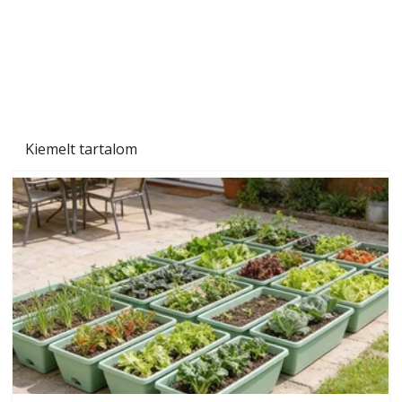
Szárazság a kertben – az aszály hatása a
növényekre és a védekezés lehetőségei
Kiemelt tartalom