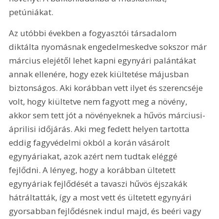
petúniákat.
Az utóbbi években a fogyasztói társadalom 
diktálta nyomásnak engedelmeskedve sokszor már 
március elejétől lehet kapni egynyári palántákat 
annak ellenére, hogy ezek kiültetése májusban 
biztonságos. Aki korábban vett ilyet és szerencséje 
volt, hogy kiültetve nem fagyott meg a növény, 
akkor sem tett jót a növényeknek a hűvös márciusi-
áprilisi időjárás. Aki meg fedett helyen tartotta 
eddig fagyvédelmi okból a korán vásárolt 
egynyáriakat, azok azért nem tudtak eléggé 
fejlődni. A lényeg, hogy a korábban ültetett 
egynyáriak fejlődését a tavaszi hűvös éjszakák 
hátráltatták, így a most vett és ültetett egynyári 
gyorsabban fejlődésnek indul majd, és beéri vagy 