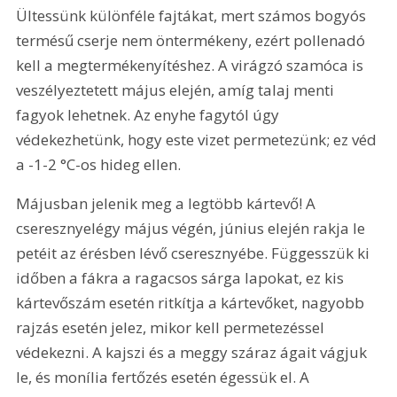
Ültessünk különféle fajtákat, mert számos bogyós 
termésű cserje nem öntermékeny, ezért pollenadó 
kell a megtermékenyítéshez. A virágzó szamóca is 
veszélyeztetett május elején, amíg talaj menti 
fagyok lehetnek. Az enyhe fagytól úgy 
védekezhetünk, hogy este vizet permetezünk; ez véd 
a -1-2 °C-os hideg ellen.
Májusban jelenik meg a legtöbb kártevő! A 
cseresznyelégy május végén, június elején rakja le 
petéit az érésben lévő cseresznyébe. Függesszük ki 
időben a fákra a ragacsos sárga lapokat, ez kis 
kártevőszám esetén ritkítja a kártevőket, nagyobb 
rajzás esetén jelez, mikor kell permetezéssel 
védekezni. A kajszi és a meggy száraz ágait vágjuk 
le, és monília fertőzés esetén égessük el. A 