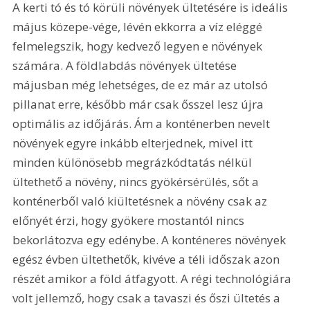
A kerti tó és tó körüli növények ültetésére is ideális 
május közepe-vége, lévén ekkorra a víz eléggé 
felmelegszik, hogy kedvező legyen e növények 
számára. A földlabdás növények ültetése 
májusban még lehetséges, de ez már az utolsó 
pillanat erre, később már csak ősszel lesz újra 
optimális az időjárás. Ám a konténerben nevelt 
növények egyre inkább elterjednek, mivel itt 
minden különösebb megrázkódtatás nélkül 
ültethető a növény, nincs gyökérsérülés, sőt a 
konténerből való kiültetésnek a növény csak az 
előnyét érzi, hogy gyökere mostantól nincs 
bekorlátozva egy edénybe. A konténeres növények 
egész évben ültethetők, kivéve a téli időszak azon 
részét amikor a föld átfagyott. A régi technológiára 
volt jellemző, hogy csak a tavaszi és őszi ültetés a 