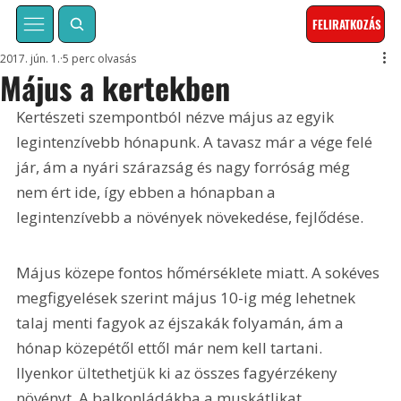
FELIRATKOZÁS
2017. jún. 1.
5 perc olvasás
Május a kertekben
Kertészeti szempontból nézve május az egyik 
legintenzívebb hónapunk. A tavasz már a vége felé 
jár, ám a nyári szárazság és nagy forróság még 
nem ért ide, így ebben a hónapban a 
legintenzívebb a növények növekedése, fejlődése.
Május közepe fontos hőmérséklete miatt. A sokéves 
megfigyelések szerint május 10-ig még lehetnek 
talaj menti fagyok az éjszakák folyamán, ám a 
hónap közepétől ettől már nem kell tartani. 
Ilyenkor ültethetjük ki az összes fagyérzékeny 
növényt. A balkonládákba a muskátlikat, 