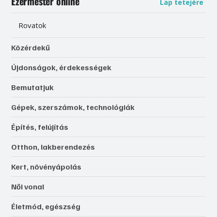
Ezermester online
Lap tetejére
Rovatok
Közérdekű
Újdonságok, érdekességek
Bemutatjuk
Gépek, szerszámok, technológiák
Építés, felújítás
Otthon, lakberendezés
Kert, növényápolás
Női vonal
Életmód, egészség