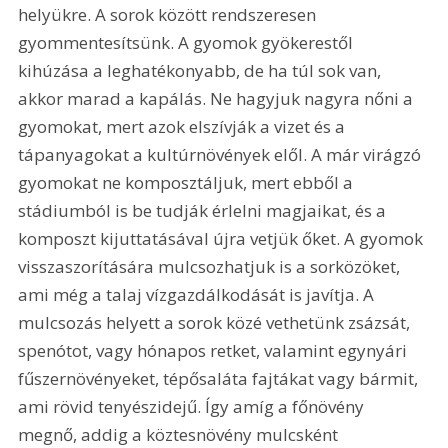
helyükre. A sorok között rendszeresen 
gyommentesítsünk. A gyomok gyökerestől 
kihúzása a leghatékonyabb, de ha túl sok van, 
akkor marad a kapálás. Ne hagyjuk nagyra nőni a 
gyomokat, mert azok elszívják a vizet és a 
tápanyagokat a kultúrnövények elől. A már virágzó 
gyomokat ne komposztáljuk, mert ebből a 
stádiumból is be tudják érlelni magjaikat, és a 
komposzt kijuttatásával újra vetjük őket. A gyomok 
visszaszorítására mulcsozhatjuk is a sorközöket, 
ami még a talaj vízgazdálkodását is javítja. A 
mulcsozás helyett a sorok közé vethetünk zsázsát, 
spenótot, vagy hónapos retket, valamint egynyári 
fűszernövényeket, tépősaláta fajtákat vagy bármit, 
ami rövid tenyészidejű. Így amíg a főnövény 
megnő, addig a köztesnövény mulcsként 