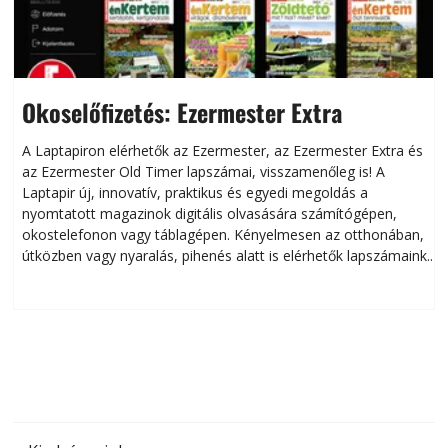
Okoselőfizetés: Ezermester Extra
A Laptapiron elérhetők az Ezermester, az Ezermester Extra és
az Ezermester Old Timer lapszámai, visszamenőleg is! A
Laptapir új, innovatív, praktikus és egyedi megoldás a
L
nyomtatott magazinok digitális olvasására számítógépen,
okostelefonon vagy táblagépen. Kényelmesen az otthonában,
útközben vagy nyaralás, pihenés alatt is elérhetők lapszámaink.
ú
Bárhol, bármikor, akár külföldön élve vagy dolgozva is
B
olvashatók az Ezermester lapszámai. A Laptapir kényelmes
megoldás, mert: – t