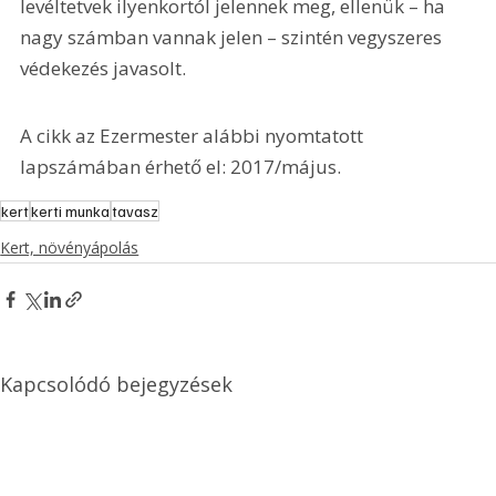
levéltetvek ilyenkortól jelennek meg, ellenük – ha 
nagy számban vannak jelen – szintén vegyszeres 
védekezés javasolt.
A cikk az Ezermester alábbi nyomtatott 
lapszámában érhető el: 2017/május.
kert
kerti munka
tavasz
Kert, növényápolás
Kapcsolódó bejegyzések