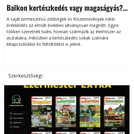
Balkon kertészkedés vagy magaságyás?
Helytakarékos kertészkedés
A saját termesztésű zöldségek és fűszernövények iránti
érdeklődés az elmúlt években látványosan megnőtt. Egyre
többen szeretnék tudni, honnan származik az élelmiszer az
l
asztalukra, miközben a kertészkedés sokak számára
kikapcsolódást és feltöltődést is jelent.
é
d
Szerkesztőségi