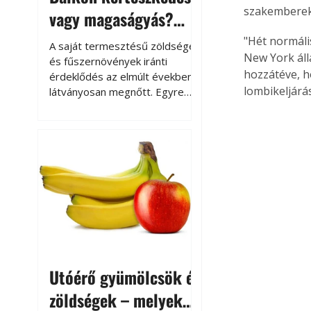
szakemberekn
vagy magaságyás?
Helytakarékos
"Hét normáli
A saját termesztésű zöldségek
New York áll
kertészkedés
és fűszernövények iránti
hozzátéve, h
érdeklődés az elmúlt években
lombikeljárá
látványosan megnőtt. Egyre
többen szeretnék tudni, honnan
származik az élelmiszer az
asztalukra, miközben a
kertészkedés sokak számára
kikapcsolódást és feltöltődést
is jelent.
Utóérő gyümölcsök és
zöldségek – melyek