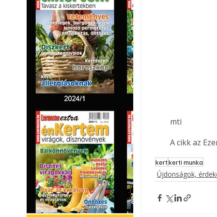
mti
A cikk az Ez
kert
kerti munka
Újdonságok, érde