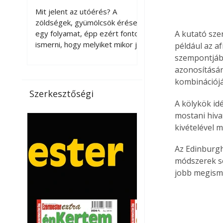
érnek tovább leszedés
Mit jelent az utóérés? A
után?
zöldségek, gyümölcsök érése
egy folyamat, épp ezért fontos
A kutató szer
ismerni, hogy melyiket mikor jó
például az a
leszedni. Meg kell különböztetni
szempontjábó
a gazdasági és a biológiai
azonosításár
érettséget. Például a
kombinációjá
paradicsomot sokszor
Szerkesztőségi
gazdasági érettségben, azaz
A kölykök id
félig éretten szedik le, ezután
mostani hiva
utaztatják hosszan, és még
kivételével m
pulton tartható kell legyen.
Utóérik eközben, de nem lesz
Az Edinburgh
olyan ízű, mint amit a saját
módszerek se
kertünkben, biológiai
jobb megism
érettségben szedünk le. Teljes
érettségben szedve nem
tárolható h