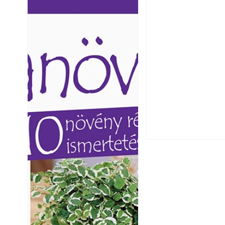
Ezermester lapszámai. A
Ezermester lapszámai
Laptapir kényelmes megoldás,
Laptapir kényelmes 
mert: – t
mert: – t
Széndioxid temető
Yamaha koncepci