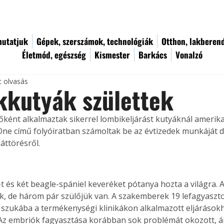
utatjuk
Gépek, szerszámok, technológiák
Otthon, lakberen
Életmód, egészség
Kismester
Barkács
Vonalzó
c olvasás
kkutyák születtek
sőként alkalmaztak sikerrel lombikeljárást kutyáknál amerik
One című folyóiratban számoltak be az évtizedek munkáját d
ttörésről.
-t és két beagle-spániel keveréket pótanya hozta a világra. 
k, de három pár szülőjük van. A szakemberek 19 lefagyaszto
a szukába a termékenységi klinikákon alkalmazott eljárások
Az embriók fagyasztása korábban sok problémát okozott, á