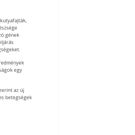
kutyafajták, 
gészsége 
zó gének 
ljárás 
gségeket.
eredmények 
ságok egy 
erint az új 
es betegségek 