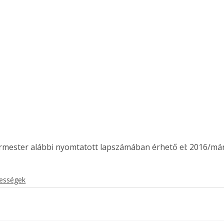
ermester alábbi nyomtatott lapszámában érhető el: 2016/már
kességek