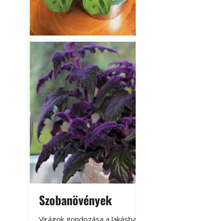
Szobanövények
Virágoskert: k
teraszon, laká
Virágok gondozása a lakásban,