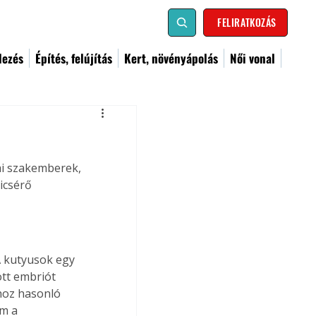
FELIRATKOZÁS
dezés
Építés, felújítás
Kert, növényápolás
Női vonal
ai szakemberek, 
icsérő 
A kutyusok egy 
tt embriót 
hoz hasonló 
m a 