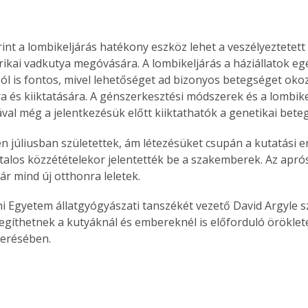
int a lombikeljárás hatékony eszköz lehet a veszélyeztetett 
frikai vadkutya megóvására. A lombikeljárás a háziállatok e
l is fontos, mivel lehetőséget ad bizonyos betegséget oko
a és kiiktatására. A génszerkesztési módszerek és a lombike
val még a jelentkezésük előtt kiiktathatók a genetikai bete
én júliusban születettek, ám létezésüket csupán a kutatási 
talos közzétételekor jelentették be a szakemberek. Az apró
ár mind új otthonra leletek.
i Egyetem állatgyógyászati tanszékét vezető David Argyle sz
gíthetnek a kutyáknál és embereknél is előforduló öröklet
erésében.