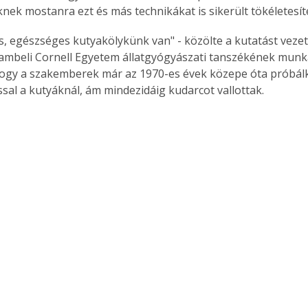
ek mostanra ezt és más technikákat is sikerült tökéletesít
s, egészséges kutyakölykünk van" - közölte a kutatást vezető
ambeli Cornell Egyetem állatgyógyászati tanszékének munk
ogy a szakemberek már az 1970-es évek közepe óta próbál
ssal a kutyáknál, ám mindezidáig kudarcot vallottak.