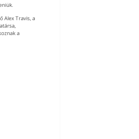
eniük.
 Alex Travis, a 
atársa, 
koznak a 