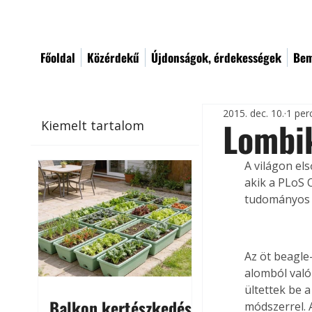
Főoldal
Közérdekű
Újdonságok, érdekességek
Bem
2015. dec. 10.
1 per
Lombi
Kiemelt tartalom
A világon el
akik a PLoS 
tudományos á
Az öt beagle
alomból való
ültettek be 
Balkon kertészkedés
módszerrel. 