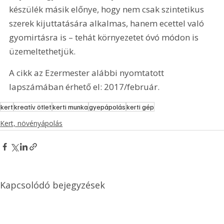
készülék másik előnye, hogy nem csak szintetikus 
szerek kijuttatására alkalmas, hanem ecettel való 
gyomirtásra is – tehát környezetet óvó módon is 
üzemeltethetjük.
A cikk az Ezermester alábbi nyomtatott 
lapszámában érhető el: 2017/február.
kert
kreatív ötlet
kerti munka
gyepápolás
kerti gép
Kert, növényápolás
Kapcsolódó bejegyzések