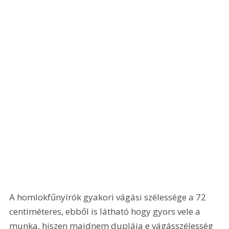
A homlokfűnyírók gyakori vágási szélessége a 72 
centiméteres, ebből is látható hogy gyors vele a 
munka, hiszen majdnem duplája e vágásszélesség 