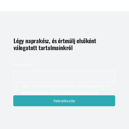
Légy naprakész, és értesülj elsőként
válogatott tartalmainkról
E-mail cím
*
Igen, szeretnék feliratkozni, és elfogadom az 
adatkezelést. 
Adatvédelmi tájékoztató
Feliratkozás