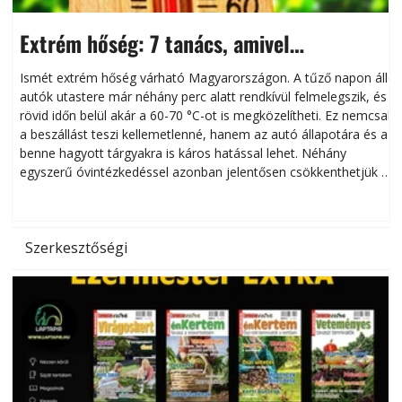
Extrém hőség: 7 tanács, amivel
megóvhatjuk autónkat a nyári károktól
Ismét extrém hőség várható Magyarországon. A tűző napon álló
autók utastere már néhány perc alatt rendkívül felmelegszik, és
rövid időn belül akár a 60-70 °C-ot is megközelítheti. Ez nemcsak
n
a beszállást teszi kellemetlenné, hanem az autó állapotára és a
benne hagyott tárgyakra is káros hatással lehet. Néhány
egyszerű óvintézkedéssel azonban jelentősen csökkenthetjük a
hőség káros hatásait.
l
Szerkesztőségi