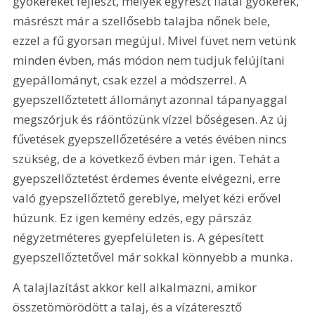
gyökereket fejleszt, melyek egyrészt fiatal gyökerek, 
másrészt már a szellősebb talajba nőnek bele, 
ezzel a fű gyorsan megújul. Mivel füvet nem vetünk 
minden évben, más módon nem tudjuk felújítani 
gyepállományt, csak ezzel a módszerrel. A 
gyepszellőztetett állományt azonnal tápanyaggal 
megszórjuk és ráöntözünk vízzel bőségesen. Az új 
fűvetések gyepszellőzetésére a vetés évében nincs 
szükség, de a következő évben már igen. Tehát a 
gyepszellőztetést érdemes évente elvégezni, erre 
való gyepszellőztető gereblye, melyet kézi erővel 
húzunk. Ez igen kemény edzés, egy párszáz 
négyzetméteres gyepfelületen is. A gépesített 
gyepszellőztetővel már sokkal könnyebb a munka.
A talajlazítást akkor kell alkalmazni, amikor 
összetömörödött a talaj, és a vízáteresztő 