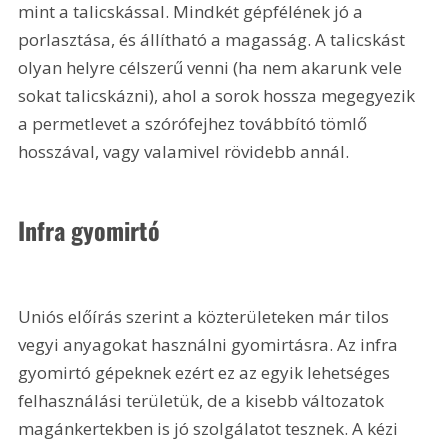
mint a talicskással. Mindkét gépfélének jó a 
porlasztása, és állítható a magasság. A talicskást 
olyan helyre célszerű venni (ha nem akarunk vele 
sokat talicskázni), ahol a sorok hossza megegyezik 
a permetlevet a szórófejhez továbbító tömlő 
hosszával, vagy valamivel rövidebb annál.
Infra gyomirtó
Uniós előírás szerint a közterületeken már tilos 
vegyi anyagokat használni gyomirtásra. Az infra 
gyomirtó gépeknek ezért ez az egyik lehetséges 
felhasználási területük, de a kisebb változatok 
magánkertekben is jó szolgálatot tesznek. A kézi 