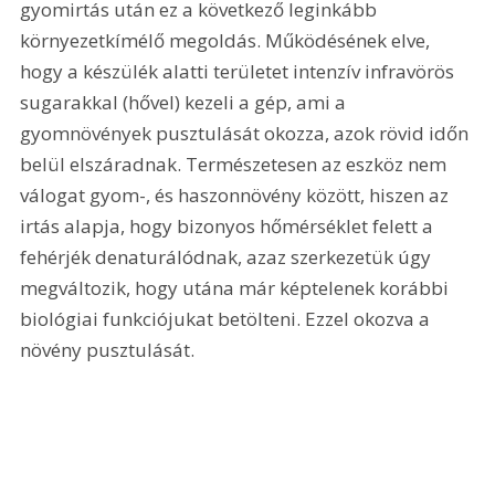
gyomirtás után ez a következő leginkább 
környezetkímélő megoldás. Működésének elve, 
hogy a készülék alatti területet intenzív infravörös 
sugarakkal (hővel) kezeli a gép, ami a 
gyomnövények pusztulását okozza, azok rövid időn 
belül elszáradnak. Természetesen az eszköz nem 
válogat gyom-, és haszonnövény között, hiszen az 
irtás alapja, hogy bizonyos hőmérséklet felett a 
fehérjék denaturálódnak, azaz szerkezetük úgy 
megváltozik, hogy utána már képtelenek korábbi 
biológiai funkciójukat betölteni. Ezzel okozva a 
növény pusztulását.