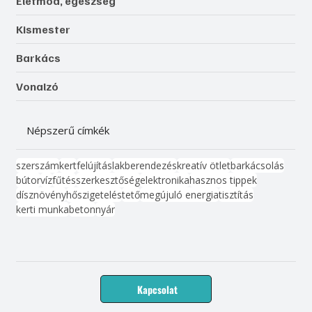
Életmód, egészség
Kismester
Barkács
Vonalzó
Népszerű címkék
szerszám
kert
felújítás
lakberendezés
kreatív ötlet
barkácsolás
bútor
víz
fűtés
szerkesztőség
elektronika
hasznos tippek
dísznövény
hőszigetelés
tető
megújuló energia
tisztítás
kerti munka
beton
nyár
Kapcsolat