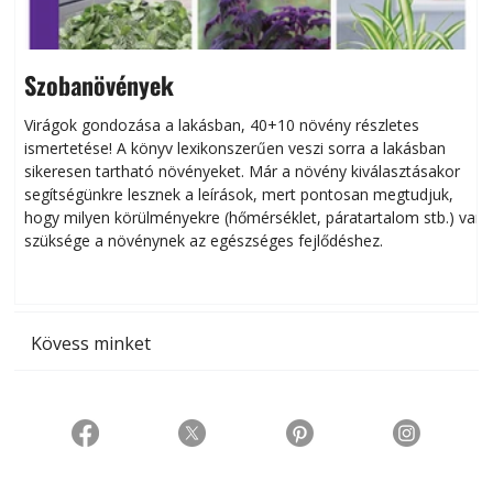
Szobanövények
Virágok gondozása a lakásban, 40+10 növény részletes
ismertetése! A könyv lexikonszerűen veszi sorra a lakásban
s
sikeresen tart­ha­tó növényeket. Már a növény kiválasztásakor
h
segítségünkre lesznek a leírások, mert pontosan megtudjuk,
k
hogy milyen körülményekre (hőmérséklet, páratartalom stb.) van
szüksége a növénynek az egészséges fejlődéshez.
t
Kövess minket