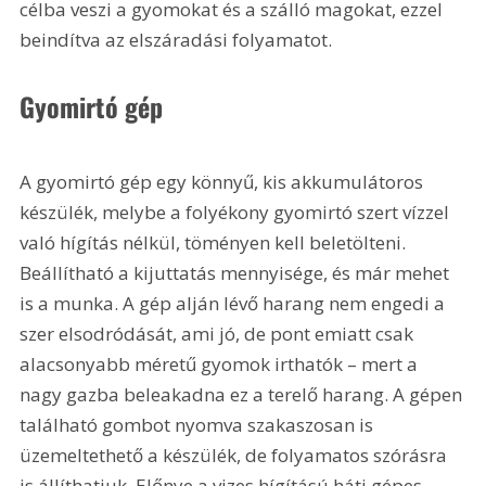
célba veszi a gyomokat és a szálló magokat, ezzel 
beindítva az elszáradási folyamatot.
Gyomirtó gép
A gyomirtó gép egy könnyű, kis akkumulátoros 
készülék, melybe a folyékony gyomirtó szert vízzel 
való hígítás nélkül, töményen kell beletölteni. 
Beállítható a kijuttatás mennyisége, és már mehet 
is a munka. A gép alján lévő harang nem engedi a 
szer elsodródását, ami jó, de pont emiatt csak 
alacsonyabb méretű gyomok irthatók – mert a 
nagy gazba beleakadna ez a terelő harang. A gépen 
található gombot nyomva szakaszosan is 
üzemeltethető a készülék, de folyamatos szórásra 
is állíthatjuk. Előnye a vizes hígítású háti gépes 