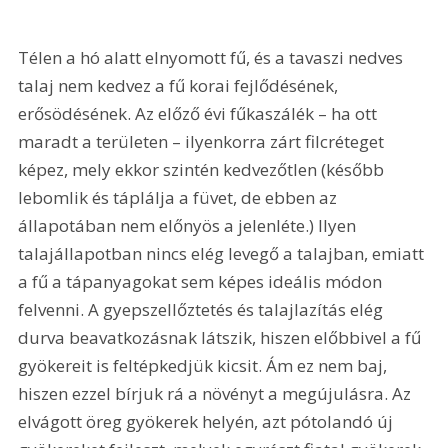
Télen a hó alatt elnyomott fű, és a tavaszi nedves 
talaj nem kedvez a fű korai fejlődésének, 
erősödésének. Az előző évi fűkaszálék – ha ott 
maradt a területen – ilyenkorra zárt filcréteget 
képez, mely ekkor szintén kedvezőtlen (később 
lebomlik és táplálja a füvet, de ebben az 
állapotában nem előnyös a jelenléte.) Ilyen 
talajállapotban nincs elég levegő a talajban, emiatt 
a fű a tápanyagokat sem képes ideális módon 
felvenni. A gyepszellőztetés és talajlazítás elég 
durva beavatkozásnak látszik, hiszen előbbivel a fű 
gyökereit is feltépkedjük kicsit. Ám ez nem baj, 
hiszen ezzel bírjuk rá a növényt a megújulásra. Az 
elvágott öreg gyökerek helyén, azt pótolandó új 