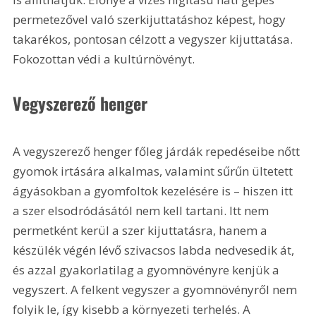
permetezővel való szerkijuttatáshoz képest, hogy 
takarékos, pontosan célzott a vegyszer kijuttatása. 
Fokozottan védi a kultúrnövényt.
Vegyszerező henger
A vegyszerező henger főleg járdák repedéseibe nőtt 
gyomok irtására alkalmas, valamint sűrűn ültetett 
ágyásokban a gyomfoltok kezelésére is – hiszen itt 
a szer elsodródásától nem kell tartani. Itt nem 
permetként kerül a szer kijuttatásra, hanem a 
készülék végén lévő szivacsos labda nedvesedik át, 
és azzal gyakorlatilag a gyomnövényre kenjük a 
vegyszert. A felkent vegyszer a gyomnövényről nem 
folyik le, így kisebb a környezeti terhelés. A 