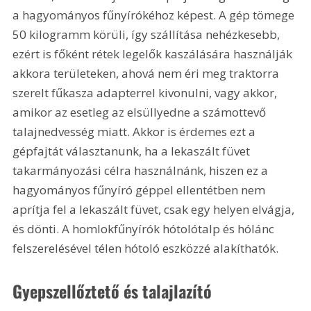
a hagyományos fűnyírókéhoz képest. A gép tömege 
50 kilogramm körüli, így szállítása nehézkesebb, 
ezért is főként rétek legelők kaszálására használják 
akkora területeken, ahová nem éri meg traktorra 
szerelt fűkasza adapterrel kivonulni, vagy akkor, 
amikor az esetleg az elsüllyedne a számottevő 
talajnedvesség miatt. Akkor is érdemes ezt a 
gépfajtát választanunk, ha a lekaszált füvet 
takarmányozási célra használnánk, hiszen ez a 
hagyományos fűnyíró géppel ellentétben nem 
aprítja fel a lekaszált füvet, csak egy helyen elvágja, 
és dönti. A homlokfűnyírók hótolótalp és hólánc 
felszerelésével télen hótoló eszközzé alakíthatók.
Gyepszellőztető és talajlazító