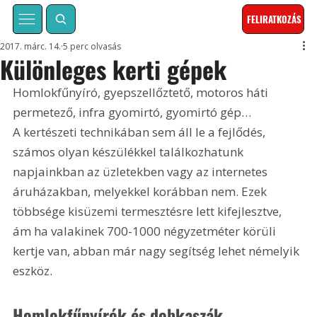
FELIRATKOZÁS
2017. márc. 14.
5 perc olvasás
Különleges kerti gépek
Homlokfűnyíró, gyepszellőztető, motoros háti 
permetező, infra gyomirtó, gyomirtó gép… 
A kertészeti technikában sem áll le a fejlődés, 
számos olyan készülékkel találkozhatunk 
napjainkban az üzletekben vagy az internetes 
áruházakban, melyekkel korábban nem. Ezek 
többsége kisüzemi termesztésre lett kifejlesztve, 
ám ha valakinek 700-1000 négyzetméter körüli 
kertje van, abban már nagy segítség lehet némelyik 
eszköz.
Homlokfűnyírók és dobkaszák