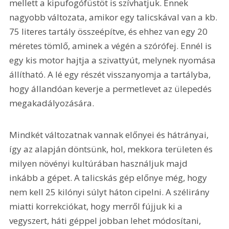
mellett a kipufogófüstöt is szívhatjuk. Ennek 
nagyobb változata, amikor egy talicskával van a kb. 
75 literes tartály összeépítve, és ehhez van egy 20 
méretes tömlő, aminek a végén a szórófej. Ennél is 
egy kis motor hajtja a szivattyút, melynek nyomása 
állítható. A lé egy részét visszanyomja a tartályba, 
hogy állandóan keverje a permetlevet az ülepedés 
megakadályozására.
Mindkét változatnak vannak előnyei és hátrányai, 
így az alapján döntsünk, hol, mekkora területen és 
milyen növényi kultúrában használjuk majd 
inkább a gépet. A talicskás gép előnye még, hogy 
nem kell 25 kilónyi súlyt háton cipelni. A szélirány 
miatti korrekciókat, hogy merről fújjuk ki a 
vegyszert, háti géppel jobban lehet módosítani, 