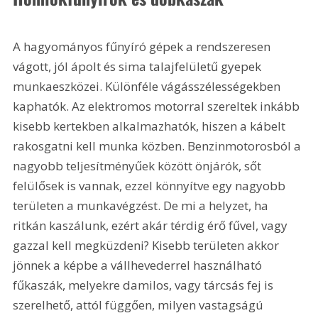
A hagyományos fűnyíró gépek a rendszeresen 
vágott, jól ápolt és sima talajfelületű gyepek 
munkaeszközei. Különféle vágásszélességekben 
kaphatók. Az elektromos motorral szereltek inkább 
kisebb kertekben alkalmazhatók, hiszen a kábelt 
rakosgatni kell munka közben. Benzinmotorosból a 
nagyobb teljesítményűek között önjárók, sőt 
felülősek is vannak, ezzel könnyítve egy nagyobb 
területen a munkavégzést. De mi a helyzet, ha 
ritkán kaszálunk, ezért akár térdig érő fűvel, vagy 
gazzal kell megküzdeni? Kisebb területen akkor 
jönnek a képbe a vállhevederrel használható 
fűkaszák, melyekre damilos, vagy tárcsás fej is 
szerelhető, attól függően, milyen vastagságú 