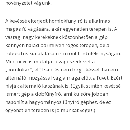
növényzetet vágunk.
A kevéssé elterjedt homlokfűnyíró is alkalmas 
magas fű vágására, akár egyenetlen terepen is. A 
vastag, nagy kerekeknek köszönhetően a gép 
könnyen halad bármilyen rögös terepen, de a 
robosztus kialakítása nem ront fordulékonyságán. 
Mint neve is mutatja, a vágószerkezet a 
„homlokán”, elől van, és nem forgó késsel, hanem 
alternáló mozgással vágja maga előtt a füvet. Ezért 
hívják alternáló kaszának is. (Egyik szintén kevéssé 
ismert gép a dobfűnyíró, ami külsőre jobban 
hasonlít a hagyományos fűnyíró géphez, de ez 
egyenetlen terepen is jó munkát végez.)