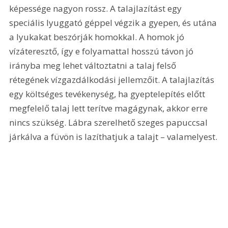
képessége nagyon rossz. A talajlazítást egy 
speciális lyuggató géppel végzik a gyepen, és utána 
a lyukakat beszórják homokkal. A homok jó 
vízáteresztő, így e folyamattal hosszú távon jó 
irányba meg lehet változtatni a talaj felső 
rétegének vízgazdálkodási jellemzőit. A talajlazítás 
egy költséges tevékenység, ha gyeptelepítés előtt 
megfelelő talaj lett terítve magágynak, akkor erre 
nincs szükség. Lábra szerelhető szeges papuccsal 
járkálva a füvön is lazíthatjuk a talajt – valamelyest.