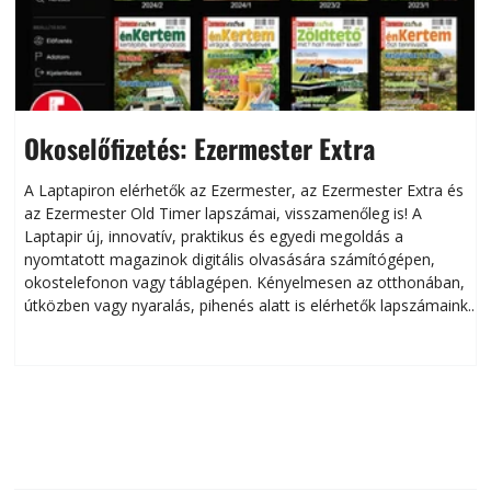
Okoselőfizetés: Ezermester Extra
A Laptapiron elérhetők az Ezermester, az Ezermester Extra és
az Ezermester Old Timer lapszámai, visszamenőleg is! A
Laptapir új, innovatív, praktikus és egyedi megoldás a
L
nyomtatott magazinok digitális olvasására számítógépen,
okostelefonon vagy táblagépen. Kényelmesen az otthonában,
útközben vagy nyaralás, pihenés alatt is elérhetők lapszámaink.
ú
Bárhol, bármikor, akár külföldön élve vagy dolgozva is
B
olvashatók az Ezermester lapszámai. A Laptapir kényelmes
megoldás, mert: – t