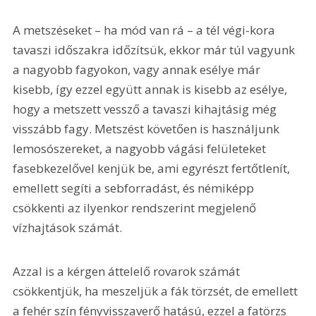
A metszéseket – ha mód van rá – a tél végi-kora 
tavaszi időszakra időzítsük, ekkor már túl vagyunk 
a nagyobb fagyokon, vagy annak esélye már 
kisebb, így ezzel együtt annak is kisebb az esélye, 
hogy a metszett vessző a tavaszi kihajtásig még 
visszább fagy. Metszést követően is használjunk 
lemosószereket, a nagyobb vágási felületeket 
fasebkezelővel kenjük be, ami egyrészt fertőtlenít, 
emellett segíti a sebforradást, és némiképp 
csökkenti az ilyenkor rendszerint megjelenő 
vízhajtások számát.
Azzal is a kérgen áttelelő rovarok számát 
csökkentjük, ha meszeljük a fák törzsét, de emellett 
a fehér szín fényvisszaverő hatású, ezzel a fatörzs 