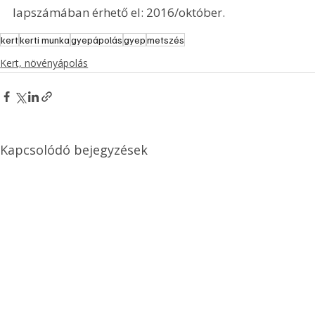
lapszámában érhető el: 2016/október.
kert
kerti munka
gyepápolás
gyep
metszés
Kert, növényápolás
Kapcsolódó bejegyzések