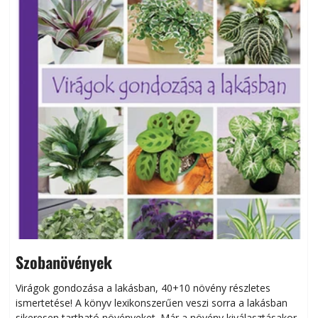
Szobanövények
Virágok gondozása a lakásban, 40+10 növény részletes
ismertetése! A könyv lexikonszerűen veszi sorra a lakásban
s
sikeresen tart­ha­tó növényeket. Már a növény kiválasztásakor
h