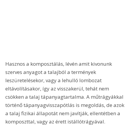
Hasznos a komposztálás, lévén amit kivonunk 
szerves anyagot a talajból a termények 
leszüretelésekor, vagy a lehulló lombozat 
eltávolításakor, így az visszakerül, tehát nem 
csökken a talaj tápanyagtartalma. A műtrágyákkal 
történő tápanyagvisszapótlás is megoldás, de azok 
a talaj fizikai állapotát nem javítják, ellentétben a 
komposzttal, vagy az érett istállótrágyával.