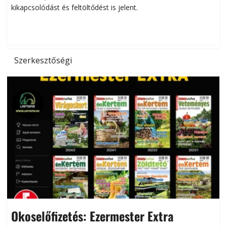
kikapcsolódást és feltöltődést is jelent.
é
d
Szerkesztőségi
Okoselőfizetés: Ezermester Extra