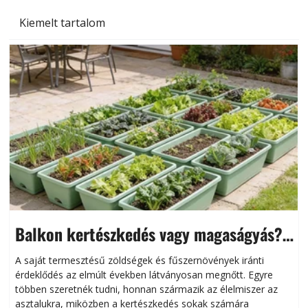
Kiemelt tartalom
Balkon kertészkedés vagy magaságyás?
Helytakarékos kertészkedés
A saját termesztésű zöldségek és fűszernövények iránti
érdeklődés az elmúlt években látványosan megnőtt. Egyre
többen szeretnék tudni, honnan származik az élelmiszer az
l
asztalukra, miközben a kertészkedés sokak számára