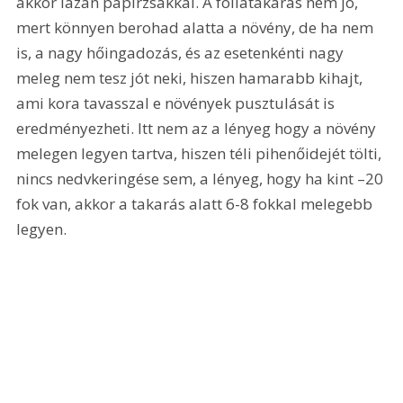
akkor lazán papírzsákkal. A fóliatakarás nem jó, 
mert könnyen berohad alatta a növény, de ha nem 
is, a nagy hőingadozás, és az esetenkénti nagy 
meleg nem tesz jót neki, hiszen hamarabb kihajt, 
ami kora tavasszal e növények pusztulását is 
eredményezheti. Itt nem az a lényeg hogy a növény 
melegen legyen tartva, hiszen téli pihenőidejét tölti, 
nincs nedvkeringése sem, a lényeg, hogy ha kint –20 
fok van, akkor a takarás alatt 6-8 fokkal melegebb 
legyen.