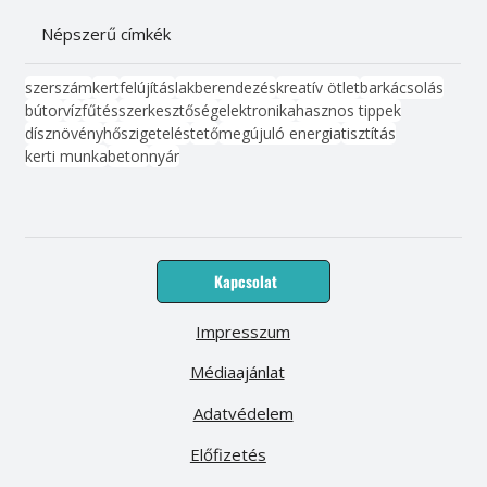
Népszerű címkék
szerszám
kert
felújítás
lakberendezés
kreatív ötlet
barkácsolás
bútor
víz
fűtés
szerkesztőség
elektronika
hasznos tippek
dísznövény
hőszigetelés
tető
megújuló energia
tisztítás
kerti munka
beton
nyár
Kapcsolat
Impresszum
Médiaajánlat
Adatvédelem
Előfizetés