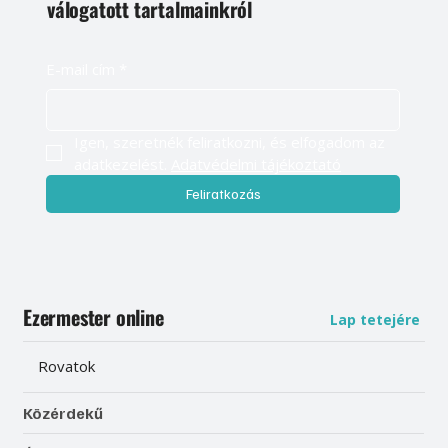
válogatott tartalmainkról
E-mail cím
*
Igen, szeretnék feliratkozni, és elfogadom az 
adatkezelést. 
Adatvédelmi tájékoztató
Feliratkozás
Ezermester online
Lap tetejére
Rovatok
Közérdekű