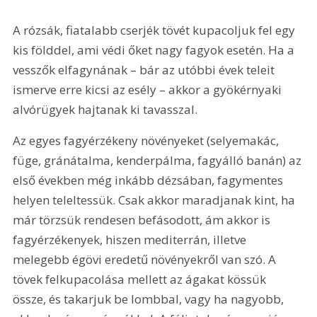
A rózsák, fiatalabb cserjék tövét kupacoljuk fel egy 
kis földdel, ami védi őket nagy fagyok esetén. Ha a 
vesszők elfagynának – bár az utóbbi évek teleit 
ismerve erre kicsi az esély – akkor a gyökérnyaki 
alvórügyek hajtanak ki tavasszal.
Az egyes fagyérzékeny növényeket (selyemakác, 
füge, gránátalma, kenderpálma, fagyálló banán) az 
első években még inkább dézsában, fagymentes 
helyen teleltessük. Csak akkor maradjanak kint, ha 
már törzsük rendesen befásodott, ám akkor is 
fagyérzékenyek, hiszen mediterrán, illetve 
melegebb égövi eredetű növényekről van szó. A 
tövek felkupacolása mellett az ágakat kössük 
össze, és takarjuk be lombbal, vagy ha nagyobb, 