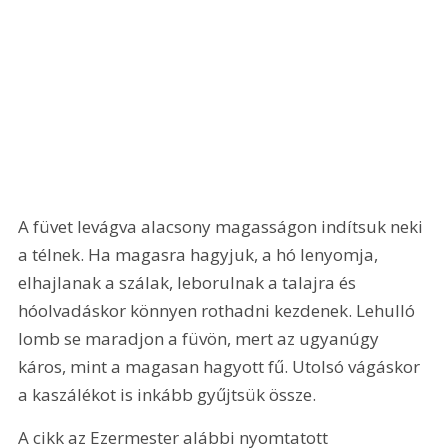
A füvet levágva alacsony magasságon indítsuk neki 
a télnek. Ha magasra hagyjuk, a hó lenyomja, 
elhajlanak a szálak, leborulnak a talajra és 
hóolvadáskor könnyen rothadni kezdenek. Lehulló 
lomb se maradjon a füvön, mert az ugyanúgy 
káros, mint a magasan hagyott fű. Utolsó vágáskor 
a kaszálékot is inkább gyűjtsük össze.
A cikk az Ezermester alábbi nyomtatott 