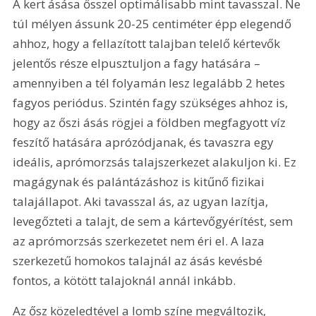
A kert ásása ősszel optimálisabb mint tavasszal. Ne 
túl mélyen ássunk 20-25 centiméter épp elegendő 
ahhoz, hogy a fellazított talajban telelő kértevők 
jelentős része elpusztuljon a fagy hatására – 
amennyiben a tél folyamán lesz legalább 2 hetes 
fagyos periódus. Szintén fagy szükséges ahhoz is, 
hogy az őszi ásás rögjei a földben megfagyott víz 
feszítő hatására aprózódjanak, és tavaszra egy 
ideális, aprómorzsás talajszerkezet alakuljon ki. Ez 
magágynak és palántázáshoz is kitűnő fizikai 
talajállapot. Aki tavasszal ás, az ugyan lazítja, 
levegőzteti a talajt, de sem a kártevőgyérítést, sem 
az aprómorzsás szerkezetet nem éri el. A laza 
szerkezetű homokos talajnál az ásás kevésbé 
fontos, a kötött talajoknál annál inkább.
Az ősz közeledtével a lomb színe megváltozik, 