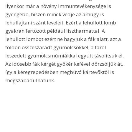
ilyenkor már a növény immuntevékenysége is 
gyengébb, hiszen minek védje az amúgy is 
lehullajtani szánt leveleit. Ezért a lehullott lomb 
gyakran fertőzött például lisztharmattal. A 
lehullott lombot ezért ne hagyjuk a fák alatt, azt a 
földön összeszáradt gyümölcsökkel, a fáról 
leszedett gyümölcsmúmiákkal együtt távolítsuk el. 
Az idősebb fák kérgét gyökér kefével dörzsöljük át, 
így a kéregrepedésben megbúvó kártevőktől is 
megszabadulhatunk.