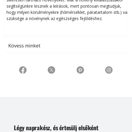
segítségünkre lesznek a leírások, mert pontosan megtudjuk,
k
hogy milyen körülményekre (hőmérséklet, páratartalom stb.) van
szüksége a növénynek az egészséges fejlődéshez.
t
Kövess minket
Légy naprakész, és értesülj elsőként