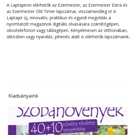
A Laptapiron elérhetők az Ezermester, az Ezermester Extra és
az Ezermester Old Timer lapszámai, visszamenőleg is! A
Laptapir új, innovatív, praktikus és egyedi megoldás a
L
nyomtatott magazinok digitális olvasására számítógépen,
okostelefonon vagy táblagépen. Kényelmesen az otthonában,
útközben vagy nyaralás, pihenés alatt is elérhetők lapszámaink.
ú
Bárhol, bármikor, akár külföldön élve vagy dolgozva is
B
olvashatók az Ezermester lapszámai. A Laptapir kényelmes
megoldás, mert: – t
Kiadványaink