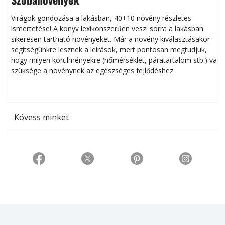
Virágok gondozása a lakásban, 40+10 növény részletes
ismertetése! A könyv lexikonszerűen veszi sorra a lakásban
s
sikeresen tart­ha­tó növényeket. Már a növény kiválasztásakor
h
segítségünkre lesznek a leírások, mert pontosan megtudjuk,
k
hogy milyen körülményekre (hőmérséklet, páratartalom stb.) van
szüksége a növénynek az egészséges fejlődéshez.
t
Kövess minket