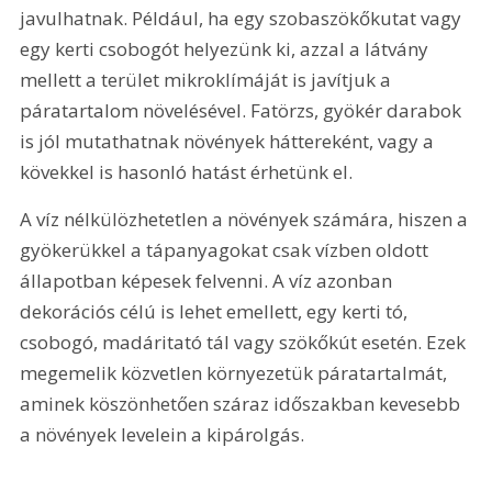
javulhatnak. Például, ha egy szobaszökőkutat vagy 
egy kerti csobogót helyezünk ki, azzal a látvány 
mellett a terület mikroklímáját is javítjuk a 
páratartalom növelésével. Fatörzs, gyökér darabok 
is jól mutathatnak növények háttereként, vagy a 
kövekkel is hasonló hatást érhetünk el.
A víz nélkülözhetetlen a növények számára, hiszen a 
gyökerükkel a tápanyagokat csak vízben oldott 
állapotban képesek felvenni. A víz azonban 
dekorációs célú is lehet emellett, egy kerti tó, 
csobogó, madáritató tál vagy szökőkút esetén. Ezek 
megemelik közvetlen környezetük páratartalmát, 
aminek köszönhetően száraz időszakban kevesebb 
a növények levelein a kipárolgás.