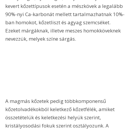
kevert kőzettípusok esetén a mészkövek a legalább 
90%-nyi Ca-karbonát mellett tartalmazhatnak 10%-
ban homokot, kőzetliszt és agyag szemcséket. 
Ezeket márgáknak, illetve meszes homokköveknek 
nevezzük, melyek színe sárgás.
A magmás kőzetek pedig többkomponensű 
kőzetolvadékokból keletkező kőzetfélék, amiket 
összetételük és keletkezési helyük szerint, 
kristályosodási fokuk szerint osztályozunk. A 