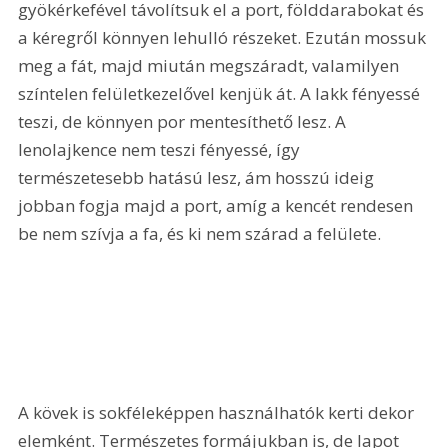
gyökérkefével távolítsuk el a port, földdarabokat és 
a kéregről könnyen lehulló részeket. Ezután mossuk 
meg a fát, majd miután megszáradt, valamilyen 
színtelen felületkezelővel kenjük át. A lakk fényessé 
teszi, de könnyen por mentesíthető lesz. A 
lenolajkence nem teszi fényessé, így 
természetesebb hatású lesz, ám hosszú ideig 
jobban fogja majd a port, amíg a kencét rendesen 
be nem szívja a fa, és ki nem szárad a felülete.
A kövek is sokféleképpen használhatók kerti dekor 
elemként. Természetes formájukban is, de lapot 