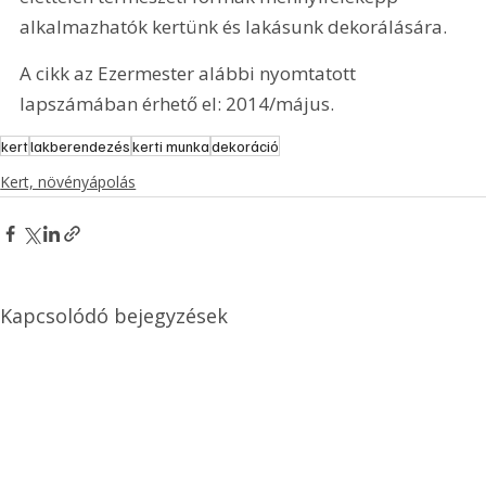
alkalmazhatók kertünk és lakásunk dekorálására.
A cikk az Ezermester alábbi nyomtatott 
lapszámában érhető el: 2014/május.
kert
lakberendezés
kerti munka
dekoráció
Kert, növényápolás
Kapcsolódó bejegyzések