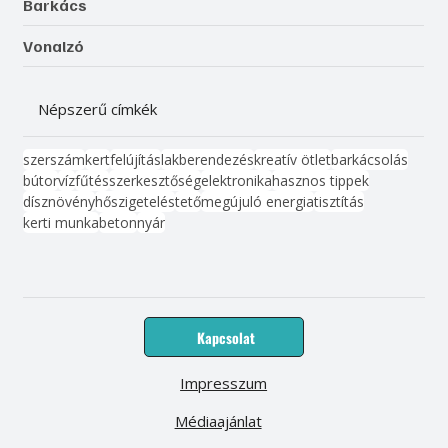
Barkács
Vonalzó
Népszerű címkék
szerszám
kert
felújítás
lakberendezés
kreatív ötlet
barkácsolás
bútor
víz
fűtés
szerkesztőség
elektronika
hasznos tippek
dísznövény
hőszigetelés
tető
megújuló energia
tisztítás
kerti munka
beton
nyár
Kapcsolat
Impresszum
Médiaajánlat