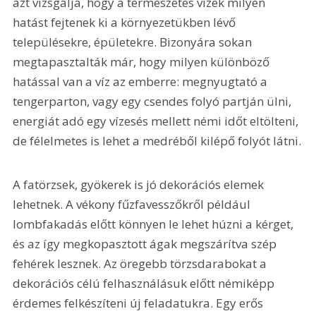
azt vizsgálja, hogy a természetes vizek milyen 
hatást fejtenek ki a környezetükben lévő 
településekre, épületekre. Bizonyára sokan 
megtapasztalták már, hogy milyen különböző 
hatással van a víz az emberre: megnyugtató a 
tengerparton, vagy egy csendes folyó partján ülni, 
energiát adó egy vízesés mellett némi időt eltölteni, 
de félelmetes is lehet a medréből kilépő folyót látni.
A fatörzsek, gyökerek is jó dekorációs elemek 
lehetnek. A vékony fűzfavesszőkről például 
lombfakadás előtt könnyen le lehet húzni a kérget, 
és az így megkopasztott ágak megszárítva szép 
fehérek lesznek. Az öregebb törzsdarabokat a 
dekorációs célú felhasználásuk előtt némiképp 
érdemes felkészíteni új feladatukra. Egy erős 