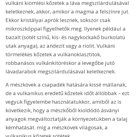
vulkáni kiömlési kőzetek a láva megszilárdulásával 
keletkeznek, akkor, amikor a magma a felszínre jut. 
Ekkor kristályai aprók lesznek, sokszor csak 
mikroszkóppal figyelhetők meg. Ilyenek például a 
bazalt (sötét színű, kis- és nagykockakő burkolatú 
utak anyaga), az andezit vagy a riolit. Vulkáni 
törmelékes kőzetek a vulkanoklasztitok, 
robbanásos vulkánkitöréskor a levegőbe jutó 
lávadarabok megszilárdulásával keletkeznek. 
A mészkövek a csapadék hatására kissé mállanak, 
de a vulkanikus eredetű kőzetek időt állóbbak – ezt 
vegyük figyelembe használatukkor, amiből az is 
következik, hogy a mészkőből kioldódó ásványi 
anyagok megváltoztatják a környezetükben a talaj 
kémhatását. míg a mészkövek világosak, a 
vulkanikus kőzetek sötétek.