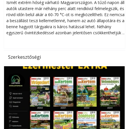
megóvhatjuk autónkat a nyári károktól
Ismét extrém hőség várható Magyarországon. A tűző napon álló
autók utastere már néhány perc alatt rendkívül felmelegszik, és
rövid időn belül akár a 60-70 °C-ot is megközelítheti. Ez nemcsak
n
a beszállást teszi kellemetlenné, hanem az autó állapotára és a
benne hagyott tárgyakra is káros hatással lehet. Néhány
egyszerű óvintézkedéssel azonban jelentősen csökkenthetjük a
hőség káros hatásait.
l
Szerkesztőségi