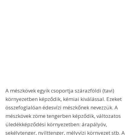
A mészkövek egyik csoportja szárazföldi (tavi) 
környezetben képződik, kémiai kiválással. Ezeket 
összefoglalóan édesvízi mészkőnek nevezzük. A 
mészkövek zöme tengerben képződik, változatos 
üledékképződési környezetben: árapályöv, 
sekélytenger, nyílttenger, mélyvízi környezet stb. A 