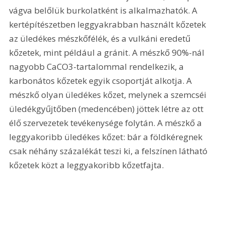
vágva belőlük burkolatként is alkalmazhatók. A 
kertépítészetben leggyakrabban használt kőzetek 
az üledékes mészkőfélék, és a vulkáni eredetű 
kőzetek, mint például a gránit. A mészkő 90%-nál 
nagyobb CaCO3-tartalommal rendelkezik, a 
karbonátos kőzetek egyik csoportját alkotja. A 
mészkő olyan üledékes kőzet, melynek a szemcséi 
üledékgyűjtőben (medencében) jöttek létre az ott 
élő szervezetek tevékenysége folytán. A mészkő a 
leggyakoribb üledékes kőzet: bár a földkéregnek 
csak néhány százalékát teszi ki, a felszínen látható 
kőzetek közt a leggyakoribb kőzetfajta.