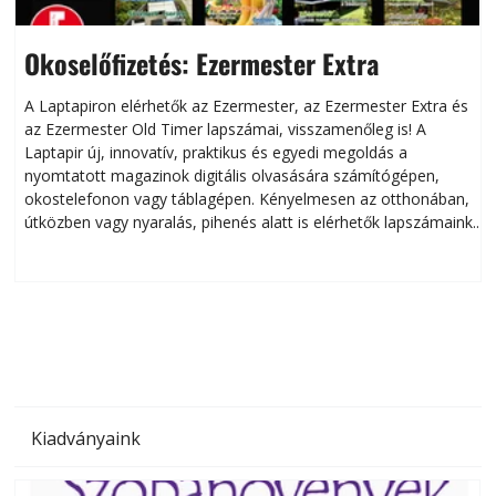
Okoselőfizetés: Ezermester Extra
A Laptapiron elérhetők az Ezermester, az Ezermester Extra és
az Ezermester Old Timer lapszámai, visszamenőleg is! A
Laptapir új, innovatív, praktikus és egyedi megoldás a
L
nyomtatott magazinok digitális olvasására számítógépen,
okostelefonon vagy táblagépen. Kényelmesen az otthonában,
útközben vagy nyaralás, pihenés alatt is elérhetők lapszámaink.
ú
Bárhol, bármikor, akár külföldön élve vagy dolgozva is
B
olvashatók az Ezermester lapszámai. A Laptapir kényelmes
megoldás, mert: – t
Kiadványaink