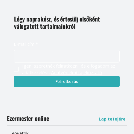
Légy naprakész, és értesülj elsőként
válogatott tartalmainkról
E-mail cím
*
Igen, szeretnék feliratkozni, és elfogadom az 
adatkezelést. 
Adatvédelmi tájékoztató
Feliratkozás
Ezermester online
Lap tetejére
Rovatok