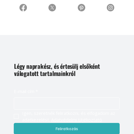
Légy naprakész, és értesülj elsőként
válogatott tartalmainkról
E-mail cím
*
Igen, szeretnék feliratkozni, és elfogadom az 
adatkezelést. 
Adatvédelmi tájékoztató
Feliratkozás