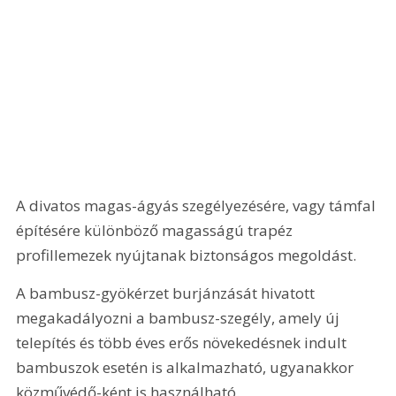
A divatos magas-ágyás szegélyezésére, vagy támfal 
építésére különböző magasságú trapéz 
profillemezek nyújtanak biztonságos megoldást.
A bambusz-gyökérzet burjánzását hivatott 
megakadályozni a bambusz-szegély, amely új 
telepítés és több éves erős növekedésnek indult 
bambuszok esetén is alkalmazható, ugyanakkor 
közművédő-ként is használható. 