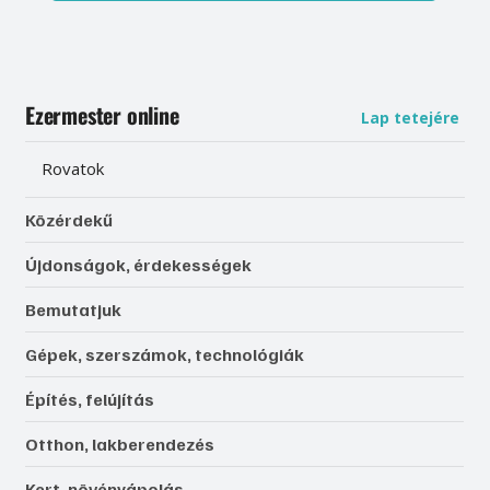
Ezermester online
Lap tetejére
Rovatok
Közérdekű
Újdonságok, érdekességek
Bemutatjuk
Gépek, szerszámok, technológiák
Építés, felújítás
Otthon, lakberendezés
Kert, növényápolás