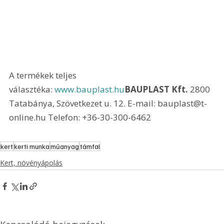
A termékek teljes 
választéka: 
www.bauplast.hu
BAUPLAST Kft.
 2800 
Tatabánya, Szövetkezet u. 12. E-mail: bauplast@t-
online.hu Telefon: +36-30-300-6462
kert
kerti munka
műanyag
támfal
Kert, növényápolás