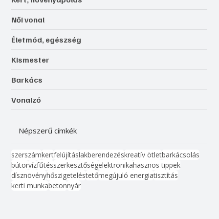
Női vonal
Életmód, egészség
Kismester
Barkács
Vonalzó
Népszerű címkék
szerszám
kert
felújítás
lakberendezés
kreatív ötlet
barkácsolás
bútor
víz
fűtés
szerkesztőség
elektronika
hasznos tippek
dísznövény
hőszigetelés
tető
megújuló energia
tisztítás
kerti munka
beton
nyár