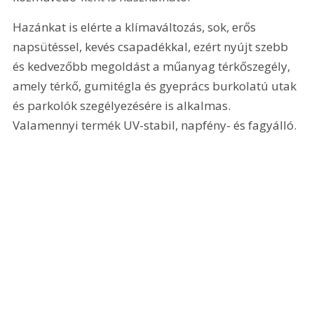
Hazánkat is elérte a klímaváltozás, sok, erős 
napsütéssel, kevés csapadékkal, ezért nyújt szebb 
és kedvezőbb megoldást a műanyag térkőszegély, 
amely térkő, gumitégla és gyeprács burkolatú utak 
és parkolók szegélyezésére is alkalmas. 
Valamennyi termék UV-stabil, napfény- és fagyálló.