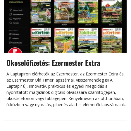
Okoselőfizetés: Ezermester Extra
A Laptapiron elérhetők az Ezermester, az Ezermester Extra és
az Ezermester Old Timer lapszámai, visszamenőleg is! A
Laptapir új, innovatív, praktikus és egyedi megoldás a
L
nyomtatott magazinok digitális olvasására számítógépen,
okostelefonon vagy táblagépen. Kényelmesen az otthonában,
útközben vagy nyaralás, pihenés alatt is elérhetők lapszámaink.
ú
Bárhol, bármikor, akár külföldön élve vagy dolgozva is
B
olvashatók az Ezermester lapszámai. A Laptapir kényelmes
megoldás, mert: – t