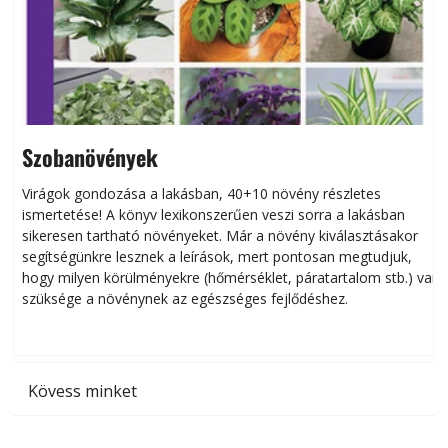
Szobanövények
Virágok gondozása a lakásban, 40+10 növény részletes
ismertetése! A könyv lexikonszerűen veszi sorra a lakásban
s
sikeresen tart­ha­tó növényeket. Már a növény kiválasztásakor
h
segítségünkre lesznek a leírások, mert pontosan megtudjuk,
k
hogy milyen körülményekre (hőmérséklet, páratartalom stb.) van
szüksége a növénynek az egészséges fejlődéshez.
t
Kövess minket