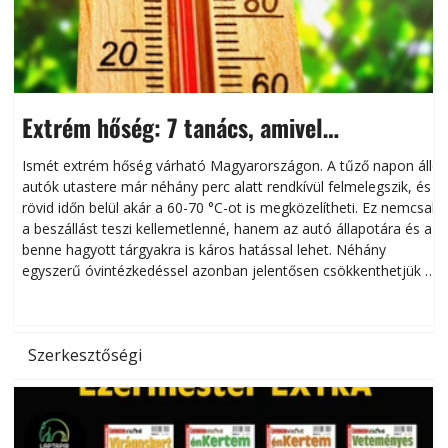
Extrém hőség: 7 tanács, amivel
megóvhatjuk autónkat a nyári károktól
Ismét extrém hőség várható Magyarországon. A tűző napon álló
autók utastere már néhány perc alatt rendkívül felmelegszik, és
rövid időn belül akár a 60-70 °C-ot is megközelítheti. Ez nemcsak
n
a beszállást teszi kellemetlenné, hanem az autó állapotára és a
benne hagyott tárgyakra is káros hatással lehet. Néhány
egyszerű óvintézkedéssel azonban jelentősen csökkenthetjük a
hőség káros hatásait.
l
Szerkesztőségi