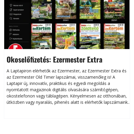
Okoselőfizetés: Ezermester Extra
A Laptapiron elérhetők az Ezermester, az Ezermester Extra és
az Ezermester Old Timer lapszámai, visszamenőleg is! A
Laptapir új, innovatív, praktikus és egyedi megoldás a
L
nyomtatott magazinok digitális olvasására számítógépen,
okostelefonon vagy táblagépen. Kényelmesen az otthonában,
útközben vagy nyaralás, pihenés alatt is elérhetők lapszámaink.
ú
Bárhol, bármikor, akár külföldön élve vagy dolgozva is
B
olvashatók az Ezermester lapszámai. A Laptapir kényelmes
megoldás, mert: – t