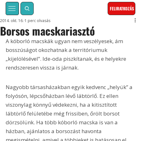
FELIRATKOZÁS
2014. okt. 16.
1 perc olvasás
Borsos macskariasztó
A kóborló macskák ugyan nem veszélyesek, ám 
bosszúságot okozhatnak a territóriumuk 
„kijelölésével”. Ide-oda piszkítanak, és e helyekre 
rendszeresen vissza is járnak.
Nagyobb társasházakban egyik kedvenc „helyük” a 
folyósón, lépcsőházban lévő lábtörlő. Ez ellen 
viszonylag könnyű védekezni, ha a kitisztított 
lábtörlő felületébe még frissiben, őrölt borsot 
dörzsölünk. Ha több kóborló macska is van a 
házban, ajánlatos a borsozást havonta 
megismételni, amivel a többieket is hatásosan el 