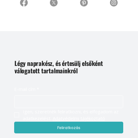
Légy naprakész, és értesülj elsőként
válogatott tartalmainkról
E-mail cím
*
Igen, szeretnék feliratkozni, és elfogadom az 
adatkezelést. 
Adatvédelmi tájékoztató
Feliratkozás