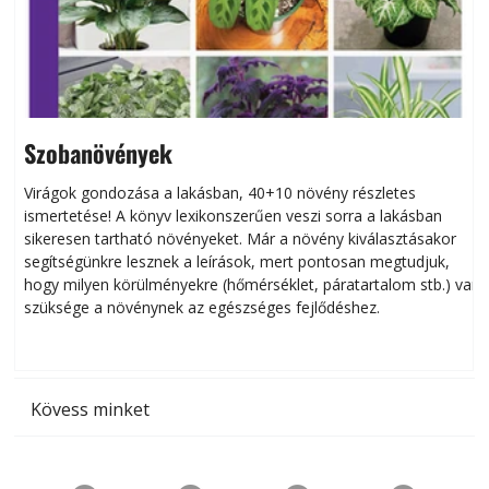
Szobanövények
Virágok gondozása a lakásban, 40+10 növény részletes
ismertetése! A könyv lexikonszerűen veszi sorra a lakásban
s
sikeresen tart­ha­tó növényeket. Már a növény kiválasztásakor
h
segítségünkre lesznek a leírások, mert pontosan megtudjuk,
k
hogy milyen körülményekre (hőmérséklet, páratartalom stb.) van
szüksége a növénynek az egészséges fejlődéshez.
t
Kövess minket