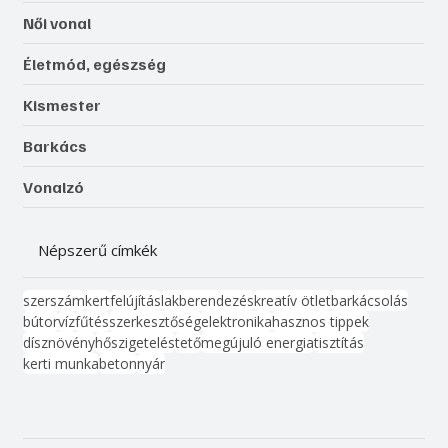
Női vonal
Életmód, egészség
Kismester
Barkács
Vonalzó
Népszerű címkék
szerszám
kert
felújítás
lakberendezés
kreatív ötlet
barkácsolás
bútor
víz
fűtés
szerkesztőség
elektronika
hasznos tippek
dísznövény
hőszigetelés
tető
megújuló energia
tisztítás
kerti munka
beton
nyár