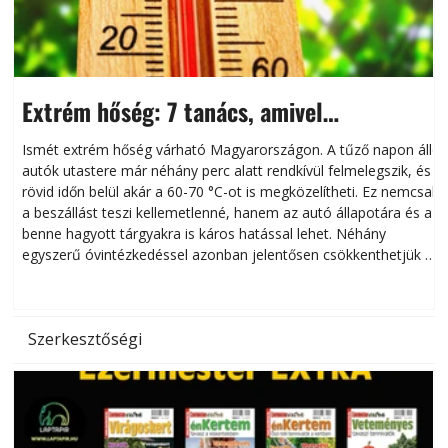
Extrém hőség: 7 tanács, amivel
megóvhatjuk autónkat a nyári károktól
Ismét extrém hőség várható Magyarországon. A tűző napon álló
autók utastere már néhány perc alatt rendkívül felmelegszik, és
rövid időn belül akár a 60-70 °C-ot is megközelítheti. Ez nemcsak
n
a beszállást teszi kellemetlenné, hanem az autó állapotára és a
benne hagyott tárgyakra is káros hatással lehet. Néhány
egyszerű óvintézkedéssel azonban jelentősen csökkenthetjük a
hőség káros hatásait.
l
Szerkesztőségi