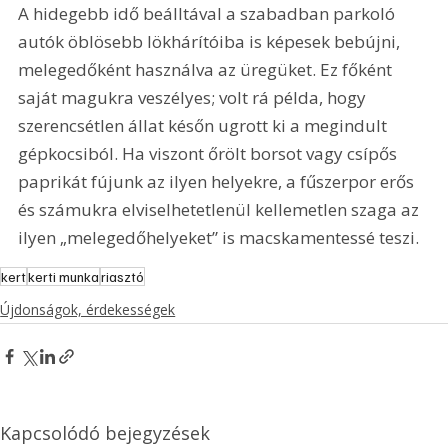
A hidegebb idő beálltával a szabadban parkoló 
autók öblösebb lökhárítóiba is képesek bebújni, 
melegedőként használva az üregüket. Ez főként 
saját magukra veszélyes; volt rá példa, hogy 
szerencsétlen állat későn ugrott ki a megindult 
gépkocsiból. Ha viszont őrölt borsot vagy csípős 
paprikát fújunk az ilyen helyekre, a fűszerpor erős 
és számukra elviselhetetlenül kellemetlen szaga az 
ilyen „melegedőhelyeket” is macskamentessé teszi.
kert
kerti munka
riasztó
Újdonságok, érdekességek
Kapcsolódó bejegyzések