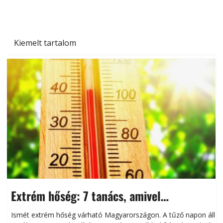
Kiemelt tartalom
Extrém hőség: 7 tanács, amivel
megóvhatjuk autónkat a nyári károktól
Ismét extrém hőség várható Magyarországon. A tűző napon álló