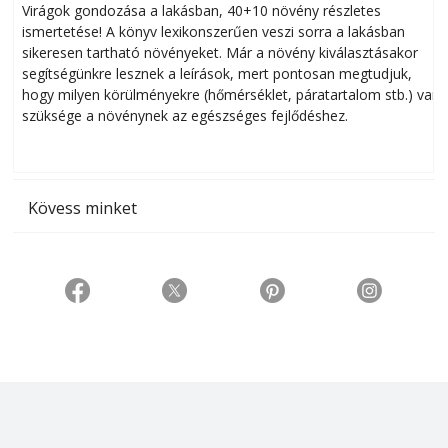
Virágok gondozása a lakásban, 40+10 növény részletes
ismertetése! A könyv lexikonszerűen veszi sorra a lakásban
s
sikeresen tart­ha­tó növényeket. Már a növény kiválasztásakor
h
segítségünkre lesznek a leírások, mert pontosan megtudjuk,
k
hogy milyen körülményekre (hőmérséklet, páratartalom stb.) van
szüksége a növénynek az egészséges fejlődéshez.
t
Kövess minket