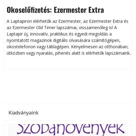
Okoselőfizetés: Ezermester Extra
A Laptapiron elérhetők az Ezermester, az Ezermester Extra és
az Ezermester Old Timer lapszámai, visszamenőleg is! A
Laptapir új, innovatív, praktikus és egyedi megoldás a
L
nyomtatott magazinok digitális olvasására számítógépen,
okostelefonon vagy táblagépen. Kényelmesen az otthonában,
útközben vagy nyaralás, pihenés alatt is elérhetők lapszámaink.
ú
Bárhol, bármikor, akár külföldön élve vagy dolgozva is
B
olvashatók az Ezermester lapszámai. A Laptapir kényelmes
megoldás, mert: – t
Kiadványaink