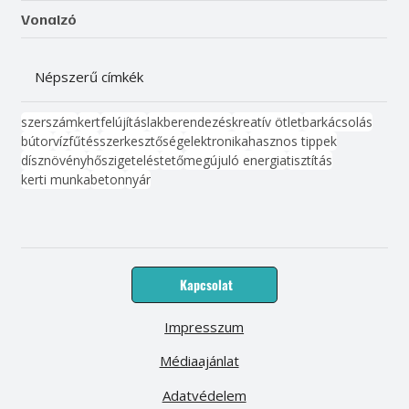
Vonalzó
Népszerű címkék
szerszám
kert
felújítás
lakberendezés
kreatív ötlet
barkácsolás
bútor
víz
fűtés
szerkesztőség
elektronika
hasznos tippek
dísznövény
hőszigetelés
tető
megújuló energia
tisztítás
kerti munka
beton
nyár
Kapcsolat
Impresszum
Médiaajánlat
Adatvédelem