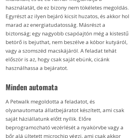
használatát, de ez bizony nem tökéletes megoldás. 
Egyrészt az ilyen bejáró kicsit huzatos, és akkor hol 
marad az energiatudatosság. Másrészt a 
biztonság; egy nagyobb csapóajtón még a kistestű 
betörő is bejuthat, nem beszélve a kóbor kutyáról, 
vagy a szomszéd macskájáról. A feladat tehát 
először is az, hogy csak saját ebünk, cicánk 
használhassa a bejáratot. 
Minden automata
A Petwalk megoldotta a feladatot, és 
olyanautomata állatbejáratot készített, ami csak 
saját háziállatunk előtt nyílik. Előre 
beprogramozható vezérlését a nyakörvbe vagy a 
bőr alá ültetett microchip végzi, ami csak akkor 