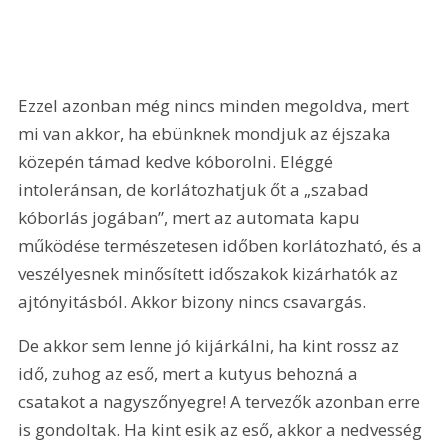
Ezzel azonban még nincs minden megoldva, mert 
mi van akkor, ha ebünknek mondjuk az éjszaka 
közepén támad kedve kóborolni. Eléggé 
intoleránsan, de korlátozhatjuk őt a „szabad 
kóborlás jogában”, mert az automata kapu 
működése természetesen időben korlátozható, és a 
veszélyesnek minősített időszakok kizárhatók az 
ajtónyitásból. Akkor bizony nincs csavargás.
De akkor sem lenne jó kijárkálni, ha kint rossz az 
idő, zuhog az eső, mert a kutyus behozná a 
csatakot a nagyszőnyegre! A tervezők azonban erre 
is gondoltak. Ha kint esik az eső, akkor a nedvesség 