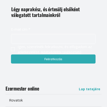
Légy naprakész, és értesülj elsőként
válogatott tartalmainkról
E-mail cím
*
Igen, szeretnék feliratkozni, és elfogadom az 
adatkezelést. 
Adatvédelmi tájékoztató
Feliratkozás
Ezermester online
Lap tetejére
Rovatok