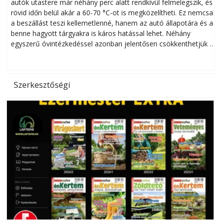
autók utastere már néhány perc alatt rendkívül felmelegszik, és
rövid időn belül akár a 60-70 °C-ot is megközelítheti. Ez nemcsak
n
a beszállást teszi kellemetlenné, hanem az autó állapotára és a
benne hagyott tárgyakra is káros hatással lehet. Néhány
egyszerű óvintézkedéssel azonban jelentősen csökkenthetjük a
hőség káros hatásait.
l
Szerkesztőségi