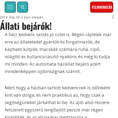
FELIRATKOZÁS
2014. máj. 30.
2 perc olvasás
Állati bejárók!
A házi kedvenc tartás jó üzlet is. Régen rájöttek már 
erre az állateledel gyártók és forgalmazók, de 
kapható kutyák, macskák számára ruha, cipő, 
világító és kullancsriasztó nyakörv, és még ki tudja 
mi minden. Az automata házállat bejáró azért 
mindenképpen újdonságnak számít.
Mert hogy a házban tartott kedvencnek is időnként 
kint van dolga, és nem praktikus az, hogy csak a 
segítségünkkel járkálhat ki-be. Az ajtó alsó részére 
felszerelt egyszerű lengőajtót persze már régen 
kitalálták, és az eb hamar megtanulja a 