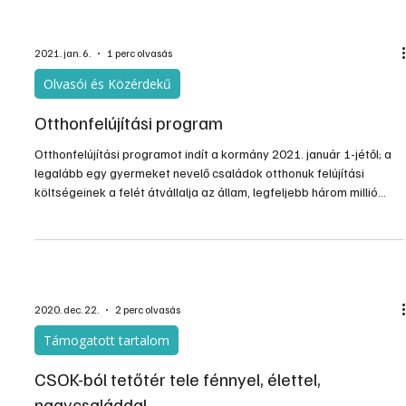
2021. jan. 6.
1 perc olvasás
Olvasói és Közérdekű
Otthonfelújítási program
Otthonfelújítási programot indít a kormány 2021. január 1-jétől; a
legalább egy gyermeket nevelő családok otthonuk felújítási
költségeinek a felét átvállalja az állam, legfeljebb három millió
forintig.
2020. dec. 22.
2 perc olvasás
Támogatott tartalom
CSOK-ból tetőtér tele fénnyel, élettel,
nagycsaláddal