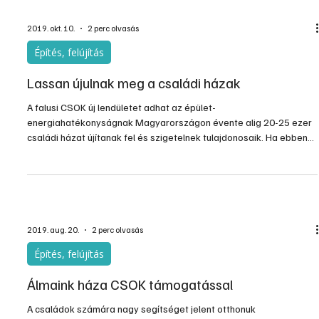
2019. okt. 10.
2 perc olvasás
Építés, felújítás
Lassan újulnak meg a családi házak
A falusi CSOK új lendületet adhat az épület-
energiahatékonyságnak Magyarországon évente alig 20-25 ezer
családi házat újítanak fel és szigetelnek tulajdonosaik. Ha ebben
az ütemben haladunk, akkor több mint 80 évig tart majd, amíg az
energiahatékonysági szempontból elavult 1,5-2 millió magyar
családi ház hőszigetelése megtörténik. A szigetelőanyagokat
gyártó szakértők szerint az alacsony épület-felújítási és
energiahatékonysági mutatókat azonban nagymértékben
javíthatja, hogy
2019. aug. 20.
2 perc olvasás
Építés, felújítás
Álmaink háza CSOK támogatással
A családok számára nagy segítséget jelent otthonuk