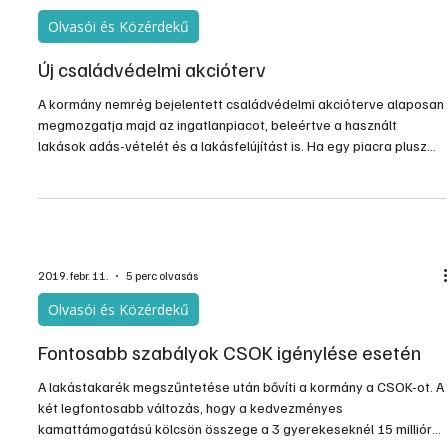
Olvasói és Közérdekű
Új családvédelmi akcióterv
A kormány nemrég bejelentett családvédelmi akcióterve alaposan
megmozgatja majd az ingatlanpiacot, beleértve a használt
lakások adás-vételét és a lakásfelújítást is. Ha egy piacra plusz
pénz áramlik be, akkor az mindenképpen élénkíti az adott
területet, és járulékos következményként valószínűleg az árak
emelkedését is serkenti. Sok részlet cikkünk írásakor még nem
ismert, támaszkodni azokra a tényekre tudunk, amik már
bejelentésre kerültek.
2019. febr. 11.
5 perc olvasás
Olvasói és Közérdekű
Fontosabb szabályok CSOK igénylése esetén
A lakástakarék megszűntetése után bővíti a kormány a CSOK-ot. A
két legfontosabb változás, hogy a kedvezményes
kamattámogatású kölcsön összege a 3 gyerekeseknél 15 millióra