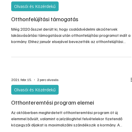
Olvasói és Közérdekű
Otthonfelújítási támogatás
Még 2020 ősszel derült ki, hogy családvédelmi akciótervek
lakásvásárlási támogatásai után otthonfelújítási programot indít a
kormány. Ehhez január elsejével bevezették az otthonfelújítási
támogatást is, melyet azok igényelhetnek, akik legalább egy
gyermeket nevelnek, és a saját otthonukat szeretnék felújítani,
korszerűsíteni, szépíteni. A támogatással a felújítási költségek
felét, de maximum 3 millió forintot lehet utólagosan visszatéríteni.
2021. febr. 15.
2 perc olvasás
Olvasói és Közérdekű
Otthonteremtési program elemei
Az októberben meghirdetett otthonteremtési program öt új
elemmel bővült, valamint a jelzáloghitel felvételekor fizetendő
közjegyzői díjakat is maximalizálni szándékozik a kormány. A
januárban induló program minden részlete még nem ismert, de a