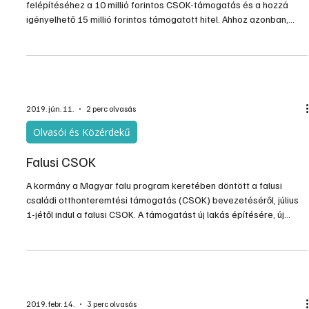
felépítéséhez a 10 millió forintos CSOK-támogatás és a hozzá
igényelhető 15 millió forintos támogatott hitel. Ahhoz azonban,
hogy kulcsrakész állapotba kerüljön az ingatlan, számos további
finanszírozással és kivitelezéssel kapcsolatos kihívással kell
szembenézniük.
2019. jún. 11.
2 perc olvasás
Olvasói és Közérdekű
Falusi CSOK
A kormány a Magyar falu program keretében döntött a falusi
családi otthonteremtési támogatás (CSOK) bevezetéséről, július
1-jétől indul a falusi CSOK. A támogatást új lakás építésére, új
lakás vásárlására, használt lakás vásárlására, meglévő lakás
bővítésére és meglévő lakás korszerűsítésére is fel lehet
használni.
2019. febr. 14.
3 perc olvasás