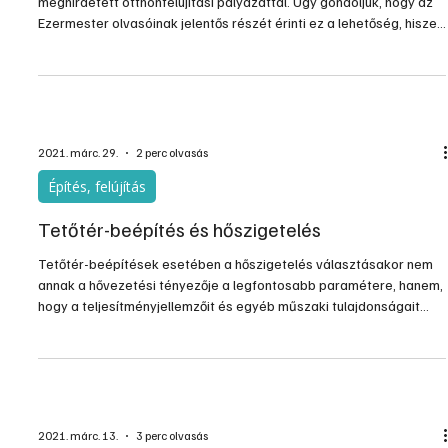
meghirdetett otthonfelújítási pályázattal. Úgy gondoljuk, hogy az
Ezermester olvasóinak jelentős részét érinti ez a lehetőség, hiszen
mi egy olyan közösséget alkotunk, melynek tagjai öntevékenyen
hozzájárulnak otthonuk, házuk, lakásuk, kertjük építéséhez,
szépítéséhez, korszerűsítéséhez. Mindezek miatt megyünk bele a
nagy lehetőség apró részleteibe is.
2021. márc. 29.
2 perc olvasás
Építés, felújítás
Tetőtér-beépítés és hőszigetelés
Tetőtér-beépítések esetében a hőszigetelés választásakor nem
annak a hővezetési tényezője a legfontosabb paramétere, hanem,
hogy a teljesítményjellemzőit és egyéb műszaki tulajdonságait
összevetve, a legmegfelelőbb termék kerüljön beépítésre, az
adott beépítési szituációhoz igazodva.
2021. márc. 13.
3 perc olvasás