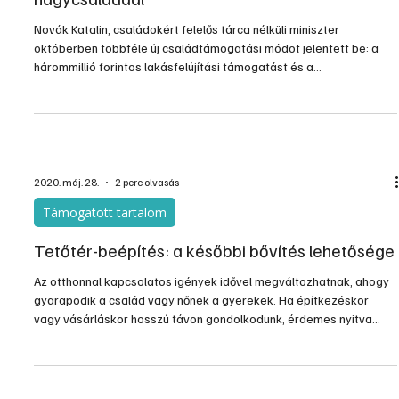
Novák Katalin, családokért felelős tárca nélküli miniszter
októberben többféle új családtámogatási módot jelentett be: a
hárommillió forintos lakásfelújítási támogatást és a
tetőtérbeépítésre is felhasználható CSOK-ot, amelyek 2021.
elejétől érhetők el.
2020. máj. 28.
2 perc olvasás
Támogatott tartalom
Tetőtér-beépítés: a későbbi bővítés lehetősége
Az otthonnal kapcsolatos igények idővel megváltozhatnak, ahogy
gyarapodik a család vagy nőnek a gyerekek. Ha építkezéskor
vagy vásárláskor hosszú távon gondolkodunk, érdemes nyitva
hagyni a lehetőséget az ingatlan bővítésére, átalakítására.