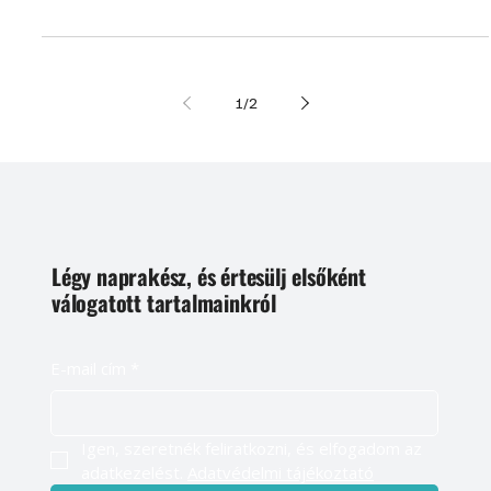
emelkedik, és ezután ezt a kedvezményes kamattámogatású
hitelt a 2 gyerekesek is igénybe vehetik, igaz csak 10 millió
forintig.
1
/
2
Légy naprakész, és értesülj elsőként
válogatott tartalmainkról
E-mail cím
*
Igen, szeretnék feliratkozni, és elfogadom az 
adatkezelést. 
Adatvédelmi tájékoztató