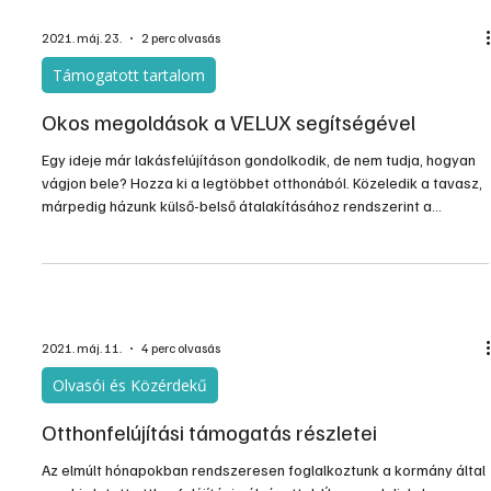
2021. máj. 23.
2 perc olvasás
Támogatott tartalom
Okos megoldások a VELUX segítségével
Egy ideje már lakásfelújításon gondolkodik, de nem tudja, hogyan
vágjon bele? Hozza ki a legtöbbet otthonából. Közeledik a tavasz,
márpedig házunk külső-belső átalakításához rendszerint a
tavasztól késő őszig terjedő időszak bizonyul ideálisnak.
2021. máj. 11.
4 perc olvasás
Olvasói és Közérdekű
Otthonfelújítási támogatás részletei
Az elmúlt hónapokban rendszeresen foglalkoztunk a kormány által