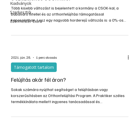
Kiadványok
Több kisebb változást is bejelentett a kormány a CSOK-kal, a
Szerkesztői
babaváró hitellel és az otthonfelújítási támogatással
kapcsolatban. Lesz egy nagyobb horderejű változás is: a 0%-os
Ezermester Extra
CSOK-hitel őszi bevezetése, amelyet azok tudnak igénybe venni,
akik a CSOK mellett felveszik az MNB által októberben indítandó,
legfeljebb 2,5%-os kamatozású zöld lakáshitelt is. Havi 10-20 ezer
forintot spórolhatnak az energiahatékony új lakásba költöző
családok a már létező 3%-os CSOK-hitelhez képest
2021. jún. 28.
1 perc olvasás
Támogatott tartalom
Felújítás akár fél áron?
Sokak számára nyújthat segítséget a felújításban vagy
korszerűsítésben az Otthonfelújítási Program. A Praktiker széles
termékkínálata mellett ingyenes tanácsadással és
hitelügyintézéssel is segíti az érdeklődőket.