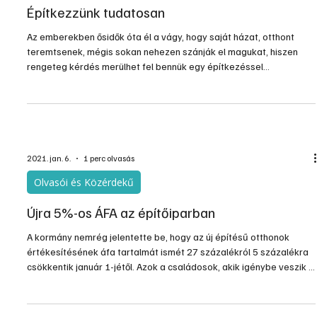
Építkezzünk tudatosan
Az emberekben ősidők óta él a vágy, hogy saját házat, otthont
teremtsenek, mégis sokan nehezen szánják el magukat, hiszen
rengeteg kérdés merülhet fel bennük egy építkezéssel
kapcsolatban: mihez, hogyan kezdjenek hozzá, kikhez és milyen
problémákkal forduljanak. A bonyodalmak elkerülése érdekében
érdemes már a legelejétől kezdve tudatosan készülni az
építkezésre. Minden esetben szakértői véleményt kérjünk, illetve
az építőanyagok kapcsán szakkereskedésekben már előzetesen
táj
2021. jan. 6.
1 perc olvasás
Olvasói és Közérdekű
Újra 5%-os ÁFA az építőiparban
A kormány nemrég jelentette be, hogy az új építésű otthonok
értékesítésének áfa tartalmát ismét 27 százalékról 5 százalékra
csökkentik január 1-jétől. Azok a családosok, akik igénybe veszik a
CSOK-ot, visszaigényelhetik az 5 százalékos áfát is új otthonuk
vásárlásakor.