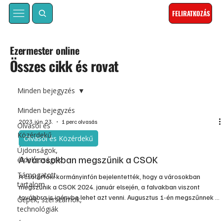
FELIRATKOZÁS
Ezermester online
Összes cikk és rovat
Minden bejegyzés
Minden bejegyzés
2023. jún. 23.
1 perc olvasás
Olvasói és
Közérdekű
Olvasói és Közérdekű
Újdonságok,
A városokban megszűnik a CSOK
érdekességek
Támogatott
A csütörtöki kormányinfón bejelentették, hogy a városokban
tartalom
megszűnik a CSOK 2024. január elsején, a falvakban viszont
továbbra is igénybe lehet azt venni. Augusztus 1-én megszűnnek a
Gépek, szerszámok,
bolti árstopok, helyettük a kormány kiterjeszti a kötelező akciókat,
technológiák
és azok mértékét is növeli. Változtak a lakásfelújítási támogatás