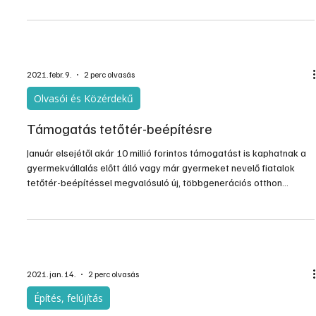
legfontosabb elemek már kibontakozni látszanak.
2021. febr. 9.
2 perc olvasás
Olvasói és Közérdekű
Támogatás tetőtér-beépítésre
Január elsejétől akár 10 millió forintos támogatást is kaphatnak a
gyermekvállalás előtt álló vagy már gyermeket nevelő fiatalok
tetőtér-beépítéssel megvalósuló új, többgenerációs otthon
létrehozására – jelentette be a családokért felelős tárca nélküli
miniszter még novemberben. A többgenerációs otthon
létrehozásának támogatása kizárólag a tetőtér-beépítésre
vonatkozik, hozzáépítés esetén a bővítésre vonatkozó CSOK-ot
lehet igényelni.
2021. jan. 14.
2 perc olvasás
Építés, felújítás